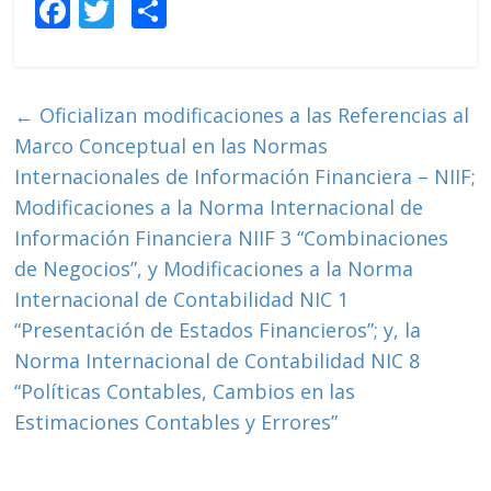
F
T
C
ac
w
o
e
itt
m
b
er
p
←
Oficializan modificaciones a las Referencias al
o
ar
Marco Conceptual en las Normas
o
ti
Internacionales de Información Financiera – NIIF;
Modificaciones a la Norma Internacional de
k
r
Información Financiera NIIF 3 “Combinaciones
de Negocios”, y Modificaciones a la Norma
Internacional de Contabilidad NIC 1
“Presentación de Estados Financieros”; y, la
Norma Internacional de Contabilidad NIC 8
“Políticas Contables, Cambios en las
Estimaciones Contables y Errores”