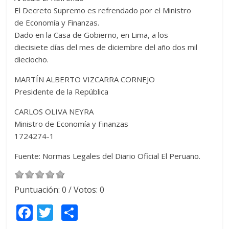
El Decreto Supremo es refrendado por el Ministro
de Economía y Finanzas.
Dado en la Casa de Gobierno, en Lima, a los
diecisiete días del mes de diciembre del año dos mil
dieciocho.
MARTÍN ALBERTO VIZCARRA CORNEJO
Presidente de la República
CARLOS OLIVA NEYRA
Ministro de Economía y Finanzas
1724274-1
Fuente: Normas Legales del Diario Oficial El Peruano.
Puntuación:
0
/ Votos:
0
F
T
C
ac
w
o