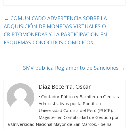
e
itt
m
b
er
p
←
COMUNICADO ADVERTENCIA SOBRE LA
o
ar
ADQUISICIÓN DE MONEDAS VIRTUALES O
o
ti
CRIPTOMONEDAS Y LA PARTICIPACIÓN EN
ESQUEMAS CONOCIDOS COMO ICOs
k
r
SMV publica Reglamento de Sanciones
→
Díaz Becerra, Oscar
• Contador Público y Bachiller en Ciencias
Administrativas por la Pontificia
Universidad Católica del Perú (PUCP).
Magister en Contabilidad de Gestión por
la Universidad Nacional Mayor de San Marcos. • Se ha