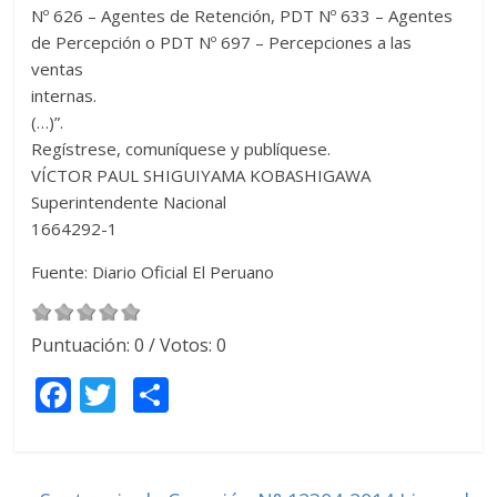
Nº 626 – Agentes de Retención, PDT Nº 633 – Agentes
de Percepción o PDT Nº 697 – Percepciones a las
ventas
internas.
(…)”.
Regístrese, comuníquese y publíquese.
VÍCTOR PAUL SHIGUIYAMA KOBASHIGAWA
Superintendente Nacional
1664292-1
Fuente: Diario Oficial El Peruano
Puntuación:
0
/ Votos:
0
F
T
C
ac
w
o
e
itt
m