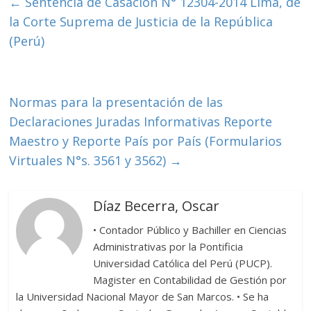
b
er
p
←
Sentencia de Casación N° 12304-2014 Lima, de
o
ar
la Corte Suprema de Justicia de la República
o
ti
(Perú)
k
r
Normas para la presentación de las
Declaraciones Juradas Informativas Reporte
Maestro y Reporte País por País (Formularios
Virtuales N°s. 3561 y 3562)
→
Díaz Becerra, Oscar
• Contador Público y Bachiller en Ciencias
Administrativas por la Pontificia
Universidad Católica del Perú (PUCP).
Magister en Contabilidad de Gestión por
la Universidad Nacional Mayor de San Marcos. • Se ha