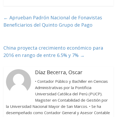
ac
w
o
e
itt
m
b
er
p
←
Aprueban Padrón Nacional de Fonavistas
o
ar
Beneficiarios del Quinto Grupo de Pago
o
ti
k
r
China proyecta crecimiento económico para
2016 en rango de entre 6.5% y 7%
→
Díaz Becerra, Oscar
• Contador Público y Bachiller en Ciencias
Administrativas por la Pontificia
Universidad Católica del Perú (PUCP).
Magister en Contabilidad de Gestión por
la Universidad Nacional Mayor de San Marcos. • Se ha
desempeñado como Contador General y Asesor Contable