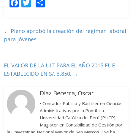
F
T
C
ac
w
o
e
itt
m
b
er
p
←
Pleno aprobó la creación del régimen laboral
o
ar
para jóvenes
o
ti
k
r
EL VALOR DE LA UIT PARA EL AÑO 2015 FUE
ESTABLECIDO EN S/. 3,850.
→
Díaz Becerra, Oscar
• Contador Público y Bachiller en Ciencias
Administrativas por la Pontificia
Universidad Católica del Perú (PUCP).
Magister en Contabilidad de Gestión por
la Universidad Nacional Mayor de San Marcos. • Se ha