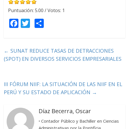
Puntuación:
5.00
/ Votos:
1
F
T
C
ac
w
o
e
itt
m
b
er
p
←
SUNAT REDUCE TASAS DE DETRACCIONES
o
ar
(SPOT) EN DIVERSOS SERVICIOS EMPRESARIALES
o
ti
k
r
III FÓRUM NIIF: LA SITUACIÓN DE LAS NIIF EN EL
PERÚ Y SU ESTADO DE APLICACIÓN
→
Díaz Becerra, Oscar
• Contador Público y Bachiller en Ciencias
Administrativas por la Pontificia