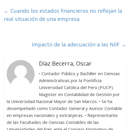
e
itt
m
b
er
p
←
Cuando los estados financieros no reflejan la
o
ar
real situación de una empresa
o
ti
k
r
Impacto de la adecuación a las NIIF
→
Díaz Becerra, Oscar
• Contador Público y Bachiller en Ciencias
Administrativas por la Pontificia
Universidad Católica del Perú (PUCP).
Magister en Contabilidad de Gestión por
la Universidad Nacional Mayor de San Marcos. • Se ha
desempeñado como Contador General y Asesor Contable
en empresas nacionales y extranjeras. • Representante
de las Facultades de Ciencias Contables de las
Universidades del País ante el Consejo Normativo de