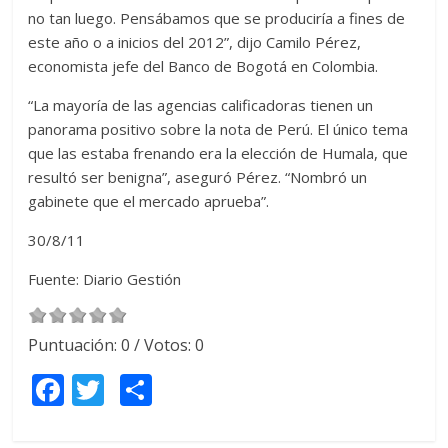
no tan luego. Pensábamos que se produciría a fines de
este año o a inicios del 2012”, dijo Camilo Pérez,
economista jefe del Banco de Bogotá en Colombia.
“La mayoría de las agencias calificadoras tienen un
panorama positivo sobre la nota de Perú. El único tema
que las estaba frenando era la elección de Humala, que
resultó ser benigna”, aseguró Pérez. “Nombró un
gabinete que el mercado aprueba”.
30/8/11
Fuente: Diario Gestión
Puntuación:
0
/ Votos:
0
F
T
C
ac
w
o