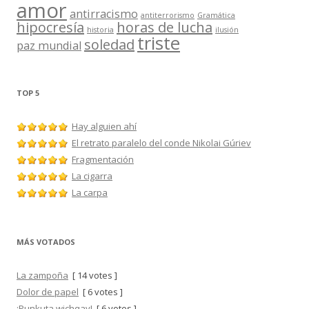
amor
antirracismo
antiterrorismo
Gramática
hipocresía
horas de lucha
historia
ilusión
triste
soledad
paz mundial
TOP 5
Hay alguien ahí
El retrato paralelo del conde Nikolai Gúriev
Fragmentación
La cigarra
La carpa
MÁS VOTADOS
La zampoña
[ 14 votes ]
Dolor de papel
[ 6 votes ]
¡Punkuta wichqay!
[ 6 votes ]