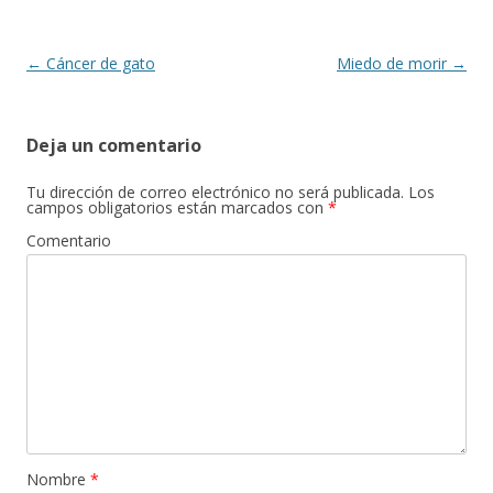
o
ar
o
ti
k
r
Navegación
←
Cáncer de gato
Miedo de morir
→
de
entradas
Deja un comentario
Tu dirección de correo electrónico no será publicada.
Los
campos obligatorios están marcados con
*
Comentario
Nombre
*