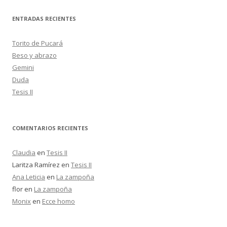
s
c
ENTRADAS RECIENTES
a
r
Torito de Pucará
:
Beso y abrazo
Gemini
Duda
Tesis II
COMENTARIOS RECIENTES
Claudia
en
Tesis II
Laritza Ramírez
en
Tesis II
Ana Leticia
en
La zampoña
flor
en
La zampoña
Monix
en
Ecce homo