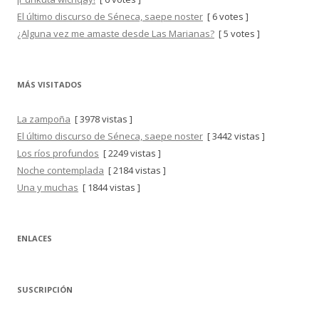
El último discurso de Séneca, saepe noster
[ 6 votes ]
¿Alguna vez me amaste desde Las Marianas?
[ 5 votes ]
MÁS VISITADOS
La zampoña
[ 3978 vistas ]
El último discurso de Séneca, saepe noster
[ 3442 vistas ]
Los ríos profundos
[ 2249 vistas ]
Noche contemplada
[ 2184 vistas ]
Una y muchas
[ 1844 vistas ]
ENLACES
SUSCRIPCIÓN