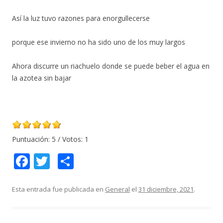
Así la luz tuvo razones para enorgullecerse
porque ese invierno no ha sido uno de los muy largos
Ahora discurre un riachuelo donde se puede beber el agua en
la azotea sin bajar
Puntuación:
5
/ Votos:
1
F
T
C
ac
w
o
e
itt
m
Esta entrada fue publicada en
General
el
31 diciembre, 2021
.
b
er
p