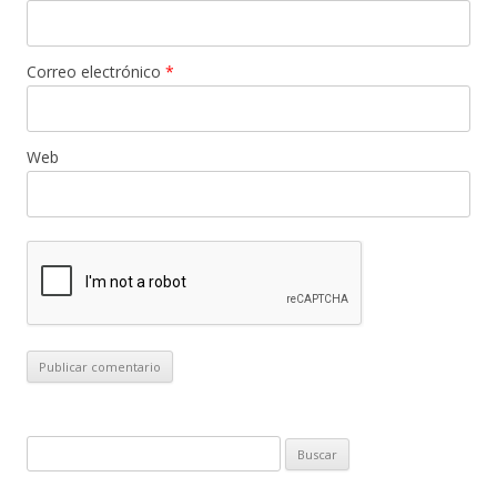
Correo electrónico
*
Web
B
u