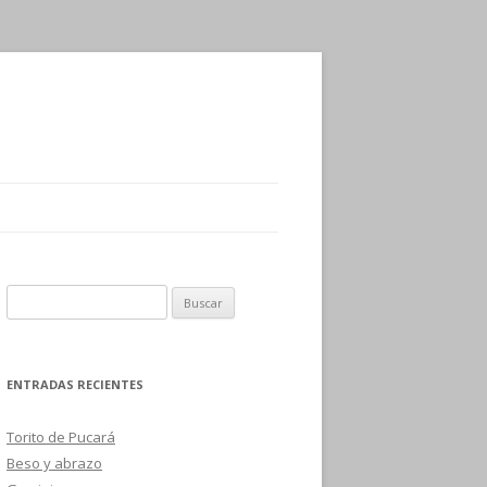
B
u
s
c
ENTRADAS RECIENTES
a
r
Torito de Pucará
:
Beso y abrazo