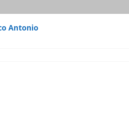
co Antonio
Ir
al
contenido