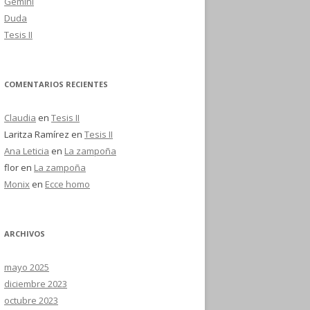
Gemini
Duda
Tesis II
COMENTARIOS RECIENTES
Claudia
en
Tesis II
Laritza Ramírez
en
Tesis II
Ana Leticia
en
La zampoña
flor
en
La zampoña
Monix
en
Ecce homo
ARCHIVOS
mayo 2025
diciembre 2023
octubre 2023