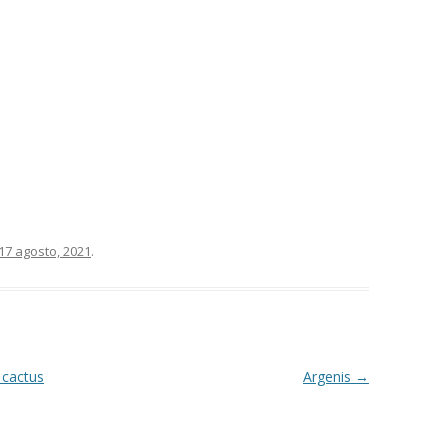
17 agosto, 2021
.
 cactus
Argenis
→