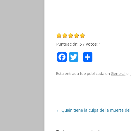
Puntuación:
5
/ Votos:
1
F
T
C
ac
w
o
e
itt
m
Esta entrada fue publicada en
General
el
b
er
p
o
ar
o
ti
k
r
Navegación
←
Quién tiene la culpa de la muerte del
de
entradas