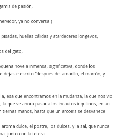
gamis de pasión,
n hervidor, ya no conversa )
s pisadas, huellas cálidas y atardeceres longevos,
os del gato,
pequeña novela inmensa, significativa, donde los
 dejaste escrito “después del amarillo, el marrón, y
 silla, esa que encontramos en la mudanza, la que nos vio
, la que ve ahora pasar a los incautos inquilinos, en un
n tiernas manos, hasta que un arcoiris se desvanece
u aroma dulce, el postre, los dulces, y la sal, que nunca
aba, junto con la tetera