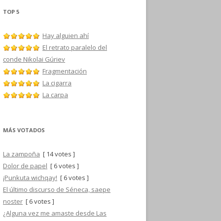
TOP 5
Hay alguien ahí
El retrato paralelo del
conde Nikolai Gúriev
Fragmentación
La cigarra
La carpa
MÁS VOTADOS
La zampoña
[ 14 votes ]
Dolor de papel
[ 6 votes ]
¡Punkuta wichqay!
[ 6 votes ]
El último discurso de Séneca, saepe
noster
[ 6 votes ]
¿Alguna vez me amaste desde Las