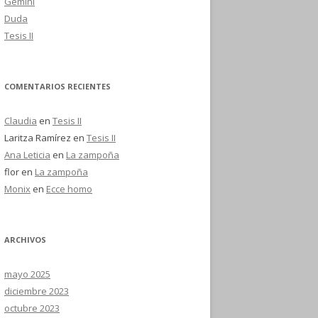
Gemini
Duda
Tesis II
COMENTARIOS RECIENTES
Claudia
en
Tesis II
Laritza Ramírez
en
Tesis II
Ana Leticia
en
La zampoña
flor
en
La zampoña
Monix
en
Ecce homo
ARCHIVOS
mayo 2025
diciembre 2023
octubre 2023