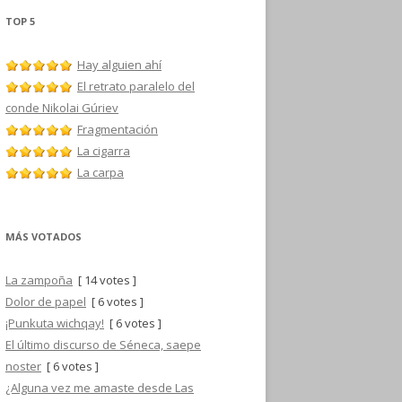
TOP 5
Hay alguien ahí
El retrato paralelo del
conde Nikolai Gúriev
Fragmentación
La cigarra
La carpa
MÁS VOTADOS
La zampoña
[ 14 votes ]
Dolor de papel
[ 6 votes ]
¡Punkuta wichqay!
[ 6 votes ]
El último discurso de Séneca, saepe
noster
[ 6 votes ]
¿Alguna vez me amaste desde Las