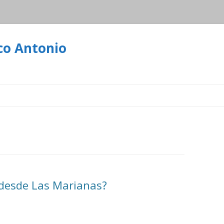
co Antonio
Ir
al
contenido
desde Las Marianas?