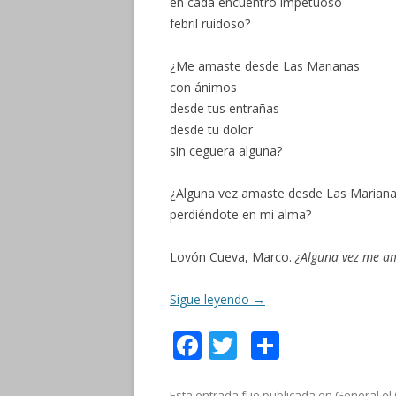
en cada encuentro impetuoso
febril ruidoso?
¿Me amaste desde Las Marianas
con ánimos
desde tus entrañas
desde tu dolor
sin ceguera alguna?
¿Alguna vez amaste desde Las Marian
perdiéndote en mi alma?
Lovón Cueva, Marco.
¿Alguna vez me a
Sigue leyendo
→
F
T
C
ac
w
o
Esta entrada fue publicada en
General
el