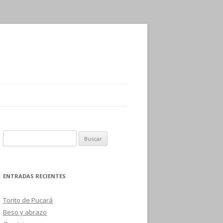
B
u
s
c
ENTRADAS RECIENTES
a
r
Torito de Pucará
:
Beso y abrazo