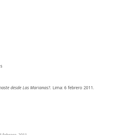
as
maste desde Las Marianas?.
Lima: 6 febrero 2011.
6 febrero, 2011
.