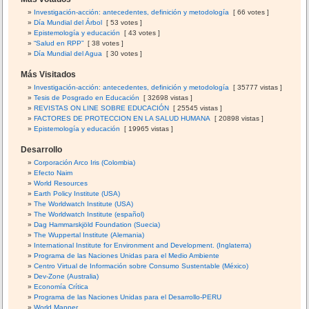
Investigación-acción: antecedentes, definición y metodología
[ 66 votes ]
Día Mundial del Árbol
[ 53 votes ]
Epistemología y educación
[ 43 votes ]
“Salud en RPP”
[ 38 votes ]
Día Mundial del Agua
[ 30 votes ]
Más Visitados
Investigación-acción: antecedentes, definición y metodología
[ 35777 vistas ]
Tesis de Posgrado en Educación
[ 32698 vistas ]
REVISTAS ON LINE SOBRE EDUCACIÓN
[ 25545 vistas ]
FACTORES DE PROTECCION EN LA SALUD HUMANA
[ 20898 vistas ]
Epistemología y educación
[ 19965 vistas ]
Desarrollo
Corporación Arco Iris (Colombia)
Efecto Naim
World Resources
Earth Policy Institute (USA)
The Worldwatch Institute (USA)
The Worldwatch Institute (español)
Dag Hammarskjöld Foundation (Suecia)
The Wuppertal Institute (Alemania)
International Institute for Environment and Development. (Inglaterra)
Programa de las Naciones Unidas para el Medio Ambiente
Centro Virtual de Información sobre Consumo Sustentable (México)
Dev-Zone (Australia)
Economía Crítica
Programa de las Naciones Unidas para el Desarrollo-PERU
World Mapper