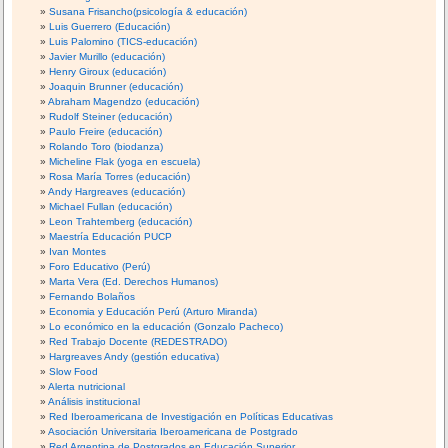
Susana Frisancho(psicología & educación)
Luis Guerrero (Educación)
Luis Palomino (TICS-educación)
Javier Murillo (educación)
Henry Giroux (educación)
Joaquin Brunner (educación)
Abraham Magendzo (educación)
Rudolf Steiner (educación)
Paulo Freire (educación)
Rolando Toro (biodanza)
Micheline Flak (yoga en escuela)
Rosa María Torres (educación)
Andy Hargreaves (educación)
Michael Fullan (educación)
Leon Trahtemberg (educación)
Maestría Educación PUCP
Ivan Montes
Foro Educativo (Perú)
Marta Vera (Ed. Derechos Humanos)
Fernando Bolaños
Economia y Educación Perú (Arturo Miranda)
Lo económico en la educación (Gonzalo Pacheco)
Red Trabajo Docente (REDESTRADO)
Hargreaves Andy (gestión educativa)
Slow Food
Alerta nutricional
Análisis institucional
Red Iberoamericana de Investigación en Políticas Educativas
Asociación Universitaria Iberoamericana de Postgrado
Red Argentina de Postgrados en Educación Superior