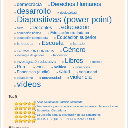
Derechos Humanos
democracia
desarrollo
desigualdad
Diapositivas (power point)
educación
Docentes
dieta
Educación ciudadana
educación básica
Educación superior
educación comparada
Escuela
Encuesta
Estado
Género
FORMACIÓN CONTINUA
ideología de género
Innovación
Libros
investigación educativa
mexico
Peru
politica
PNUD
Ponencias
salud
Ponencias (audio)
seguridad
violencia
universidad
tabaquismo
vídeos
Top 5
Atlas Mundial de Justicia Ambiental
Tendencias y retos de la educación escolar en América Latina
Seguridad Ciudadana
Educación para la prevención de las catástrofes
CIUDADES QUE SE ENFRENTAN A LA SED
Más votados