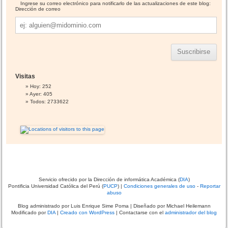
o
Ingrese su correo electrónico para notificarlo de las actualizaciones de este blog:
s
Dirección de correo
Dirección
de
correo
Visitas
Hoy: 252
Ayer: 405
Todos: 2733622
Servicio ofrecido por la Dirección de informática Académica (
DIA
)
Pontificia Universidad Católica del Perú (
PUCP
) |
Condiciones generales de uso
-
Reportar
abuso
Blog administrado por
Luis Enrique Sime Poma
| Diseñado por Michael Heilemann
Modificado por
DIA
|
Creado con WordPress
| Contactarse con el
administrador del blog