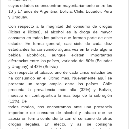
a
cuyas edades se encuentran mayoritariamente entre los
p
13 y 17 años de Argentina, Bolivia, Chile, Ecuador, Perú
o
y Uruguay.
b
r
Con respecto a la magnitud del consumo de drogas
e
(lícitas e ilícitas), el alcohol es la droga de mayor
z
consumo en todos los países que forman parte de este
a
estudio. En forma general, casi siete de cada diez
estudiantes ha consumido alguna vez en la vida alguna
bebida alcohólica, aunque existen importantes
diferencias entre los países, variando del 80% (Ecuador
y Uruguay) al 43% (Bolivia).
Con respecto al tabaco, uno de cada cinco estudiantes
ha consumido en el último mes. Nuevamente aquí se
presenta un rango amplio entre los países. Chile
presenta la prevalencia más alta (32%) y Bolivia,
muestra en contrapartida la mas baja de la subregión
(12%). De
todos modos, nos encontramos ante una presencia
importante de consumo de alcohol y tabaco que se
asocia en forma contundente con el consumo de otras
drogas ilegales. En efecto, y así se consigna