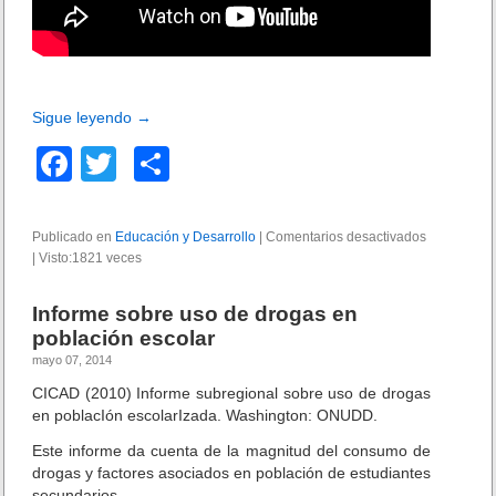
Sigue leyendo
→
F
T
C
a
wi
o
c
tt
m
Publicado en
Educación y Desarrollo
|
Comentarios desactivados
e
|
Visto:1821 veces
e
er
p
n
M
b
ar
i
Informe sobre uso de drogas en
t
o
tir
población escolar
o
mayo 07, 2014
s
o
s
CICAD (2010) Informe subregional sobre uso de drogas
k
o
en poblacIón escolarIzada. Washington: ONUDD.
b
r
Este informe da cuenta de la magnitud del consumo de
e
drogas y factores asociados en población de estudiantes
l
secundarios,