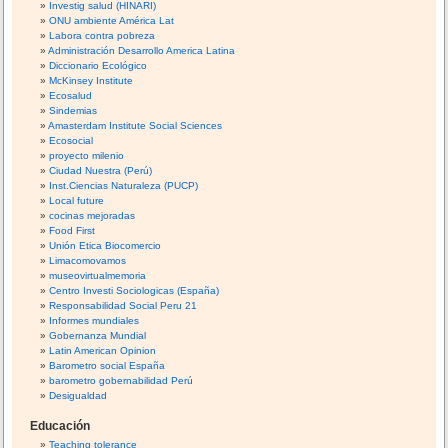
Investig salud (HINARI)
ONU ambiente América Lat
Labora contra pobreza
Administración Desarrollo America Latina
Diccionario Ecológico
McKinsey Institute
Ecosalud
Sindemias
Amasterdam Institute Social Sciences
Ecosocial
proyecto milenio
Ciudad Nuestra (Perú)
Inst.Ciencias Naturaleza (PUCP)
Local future
cocinas mejoradas
Food First
Unión Etica Biocomercio
Limacomovamos
museovirtualmemoria
Centro Investi Sociologicas (España)
Responsabilidad Social Peru 21
Informes mundiales
Gobernanza Mundial
Latin American Opinion
Barometro social España
barometro gobernabilidad Perú
Desigualdad
Educación
Teaching tolerance