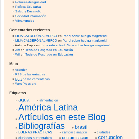
i
Pobreza-desigualdad
ó
Política Educativa
Salud y Desarrollo
n
Sociedad información
e
Vibramundos
s
c
Comentarios recientes
o
LILIA CALDERÓN ALMERCO
en
Panel sobre huelga magisterial
LILIA CALDERÓN ALMERCO
en
Panel sobre huelga magisterial
l
Antonio Cajas
en
Entrevista al Prof. Sime sobre huelga magisterial
a
Jim
en
Tesis de Posgrado en Educación
r
Will
en
Tesis de Posgrado en Educación
Meta
Acceder
RSS
de las entradas
RSS
de los comentarios
WordPress.org
Etiquetas
agua
alimentación
América Latina
Artículos en este Blog
Bibliografías
brasil
BUENAS PRACTICAS
cambio climático
ciudades
corrupcion
contaminación
ciudades sustentables