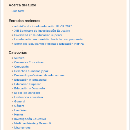
u
i
o
Acerca del autor
ó
s
b
Luis Sime
n
r
c
d
e
Entradas recientes
a
e
u
admisión doctorado educación PUCP 2025
e
XIII Seminario de Investigación Educativa
s
r
Diversidad en la educación superior
n
o
:
La educación en transición hacia la post pandemia
t
d
Seminario Estudiantes Posgrado Educación-RIIFPE
r
e
Categorías
a
d
Autores
d
r
Corrientes Educativas
o
a
Corrupción
g
s
Derechos humanos y paz
a
Desarrollo profesional de educadores
Educación internacional
s
Educación Superior
e
Educación y Desarrollo
n
El eco de las voces
p
Evaluación educativa
General
o
Género
b
HardWord
l
Humor
Investigación Educativa
a
Medio ambiente y Desarrollo
c
Miramundos