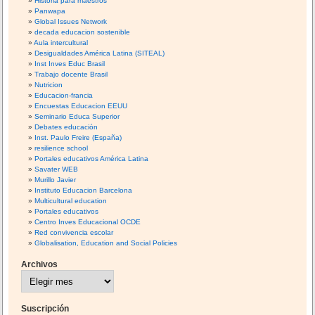
Historia para maestros
Panwapa
Global Issues Network
decada educacion sostenible
Aula intercultural
Desigualdades América Latina (SITEAL)
Inst Inves Educ Brasil
Trabajo docente Brasil
Nutricion
Educacion-francia
Encuestas Educacion EEUU
Seminario Educa Superior
Debates educación
Inst. Paulo Freire (España)
resilience school
Portales educativos América Latina
Savater WEB
Murillo Javier
Instituto Educacion Barcelona
Multicultural education
Portales educativos
Centro Inves Educacional OCDE
Red convivencia escolar
Globalisation, Education and Social Policies
Archivos
A
r
c
h
i
Suscripción
v