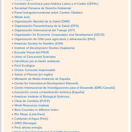
Comisión Económica para América Latina y el Caribe (CEPAL)
Sociedad Peruana de Derecho Ambiental
Panel Intergubernamental sobre Cambio Climático
Waste toxic
Organización Mundial de la Salud (OMS)
Organización Panamericana de la Salud (OPS)
Organización Internacional del Trabajo (OIT)
Organisation for Economic Cooperation and Development (OECD)
Organización de ONU para agricultura y alimentación (FAO)
American Society for Nutrition (ASN)
Institute of Development Studies (Inglaterra)
Escuela Virtual del PNUD
Union of Concerned Scientists
Científicos por el medio ambiente
Perú Ecológico
Choice Consumo responsable
Salvar el Planeta (en inglés)
Ministerio de Medio Ambiente de España
Center for International Development (Harvard)
Centro Internacional de Investigaciones para el Desarrollo (IDRC-Canadá)
Asociación contra contaminación lumínica (España)
American Institute of Biological Sciences.
Clima de Cambios (PUCP)
World Resources Institute
Best Countries in different Index
Río Rimac (Lima-Perú)
Cuidando el Agua (Perú)
GRID (Noruega)
Perú ahorra energía
Human Development and Capability Association