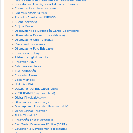
Sociedad de Investigación Educativa Peruana
Centro de incentivos docentes
Ciberbus escolar (ONU)
Escuelas Asociadas UNESCO
Buena docencia
Brújula Verde
Observatorio de Educación Caribe Colombiano
Observatorio Ciudad Educa (México)
Observatorio Chileno Educa
Ciudades Educadoras
Observatorio Foro Educativo
Educación-Trabajo
Biblioteca digital mundial
Education 2025
Salud en escolares
IBM- educación
EducationArena
Sage Methods
USAID-SUMA
Department of Education (USA)
PROEIBANDES (intercultural)
Global Physical Activity
Glosarios educación inglés
Development Education Research (UK)
Mundi Global Education
Think Global UK
Educación para el desarrollo
Red Social Educación Pública (SEPA)
Education & Developmente (Holanda)