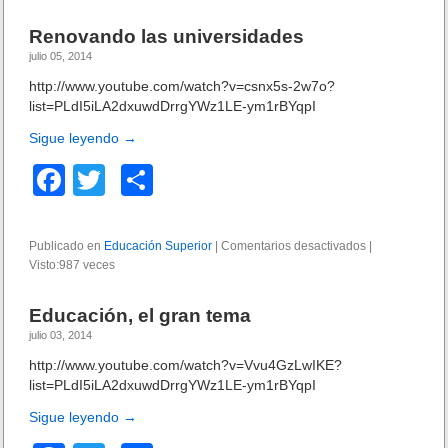
F
e
b
ar
o
Renovando las universidades
z
r
o
tir
a
julio 05, 2014
t
a
o
http://www.youtube.com/watch?v=csnx5s-2w7o?
l
list=PLdI5iLA2dxuwdDrrgYWz1LE-ym1rBYqpI
k
e
Sigue leyendo
→
c
i
F
T
C
e
n
a
wi
o
d
c
tt
m
o
Publicado en
Educación Superior
|
Comentarios desactivados
e
|
l
Visto:987 veces
e
er
p
n
a
R
d
b
ar
e
e
Educación, el gran tema
n
m
o
tir
julio 03, 2014
o
o
v
o
http://www.youtube.com/watch?v=Vvu4GzLwIKE?
c
a
list=PLdI5iLA2dxuwdDrrgYWz1LE-ym1rBYqpI
r
k
n
a
Sigue leyendo
→
d
c
o
i