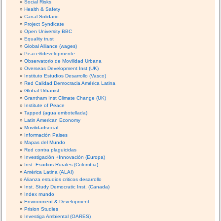
Social Risks
Health & Safety
Canal Solidario
Project Syndicate
Open University BBC
Equality trust
Global Alliance (wages)
Peace&developmente
Observatorio de Movilidad Urbana
Overseas Development Inst (UK)
Instituto Estudios Desarrollo (Vasco)
Red Calidad Democracia América Latina
Global Urbanist
Grantham Inst Climate Change (UK)
Institute of Peace
Tapped (agua embotellada)
Latin American Economy
Movilidadsocial
Información Paises
Mapas del Mundo
Red contra plaguicidas
Investigación +Innovación (Europa)
Inst. Esudios Rurales (Colombia)
América Latina (ALAI)
Alianza estudios criticos desarrollo
Inst. Study Democratic Inst. (Canada)
Index mundo
Environment & Development
Prision Studies
Investiga Ambiental (OARES)