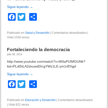
k
c
Sigue leyendo
→
i
ó
F
T
C
n
d
a
wi
o
i
c
tt
m
s
Publicado en
Salud y Desarrollo
|
Comentarios desactivados
e
|
t
Visto:1530 veces
e
er
p
n
r
S
i
b
ar
a
b
Fortaleciendo la democracia
l
u
o
tir
julio 08, 2014
u
c
d
o
http://www.youtube.com/watch?v=W4aPUIMGUNk?
i
p
list=PLdI5iLA2dxuwdDrrgYWz1LE-ym1rBYqpI
ó
k
a
n
Sigue leyendo
→
r
d
a
e
F
T
C
t
l
o
a
wi
o
a
d
r
c
tt
m
o
i
Publicado en
Educación y Desarrollo
|
Comentarios desactivados
e
s
q
|
Visto:922 veces
e
er
p
n
u