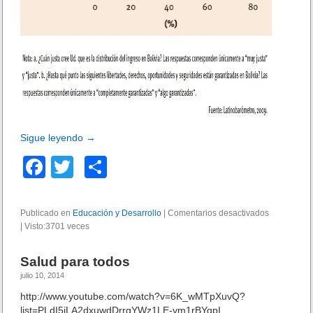
Sigue leyendo
→
F
T
C
a
wi
o
c
tt
m
Publicado en
Educación y Desarrollo
|
Comentarios desactivados
e
|
Visto:3701 veces
e
er
p
n
P
b
ar
e
Salud para todos
r
o
tir
julio 10, 2014
c
e
o
http://www.youtube.com/watch?v=6K_wMTpXuvQ?
p
list=PLdI5iLA2dxuwdDrrgYWz1LE-ym1rBYqpI