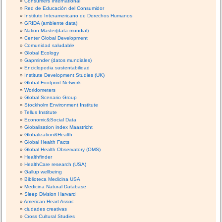
Consumers International
Red de Educación del Consumidor
Instituto Interamericano de Derechos Humanos
GRIDA (ambiente data)
Nation Master(data mundial)
Center Global Development
Comunidad saludable
Global Ecology
Gapminder (datos mundiales)
Enciclopedia sustentabilidad
Institute Development Studies (UK)
Global Footprint Network
Worldometers
Global Scenario Group
Stockholm Environment Institute
Tellus Institute
Economic&Social Data
Globalisation index Maastricht
Globalization&Health
Global Health Facts
Global Health Observatory (OMS)
Healthfinder
HealthCare research (USA)
Gallup wellbeing
Biblioteca Medicina USA
Medicina Natural Database
Sleep Division Harvard
American Heart Assoc
ciudades creativas
Cross Cultural Studies