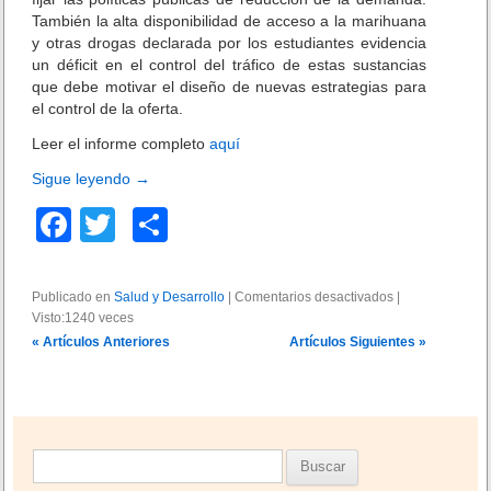
También la alta disponibilidad de acceso a la marihuana
y otras drogas declarada por los estudiantes evidencia
un déficit en el control del tráfico de estas sustancias
que debe motivar el diseño de nuevas estrategias para
el control de la oferta.
Leer el informe completo
aquí
Sigue leyendo
→
F
T
C
a
wi
o
c
tt
m
Publicado en
Salud y Desarrollo
|
Comentarios desactivados
e
|
Visto:1240 veces
e
er
p
n
I
N
« Artículos Anteriores
Artículos Siguientes »
b
ar
n
a
f
v
o
tir
o
e
r
o
g
m
a
k
B
e
c
s