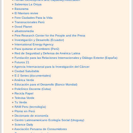
Salvemos La Oroya
Basurama
El Mantaro revive
Foro Ciudades Para la Vida
Transnacionales Perú
Good Planet
albatrosmedia
Pew Research Center for the People and the Press
Investigación y Desarrollo (Ecuador)
International Energy Agency
Para quitarse el sombrero (Perú)
Red de Seguridad y Defensa de América Latina
Fundación para las Relaciones Internacionales y Diálogo Exterior (España)
Futuros 21
Agencia Internacional para la Investigación del Cáncer
Ciudad Saludable
E-2 Series (documentales)
América Verde
Educación para el Desarrollo (Banco Mundial)
Policlínico Docente (Cuba)
Recicla Papel
Televisa Verde
Tu Verde
RAM Peru (tecnología)
Plomo en Perú
Diccionario de economía
Centro Latinoamericano Ecología Social (Uruguay)
Science Daily
Asociación Peruana de Consumidores