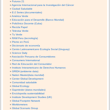
Futuros 21
Agencia Internacional para la Investigación del Cáncer
Ciudad Saludable
E-2 Series (documentales)
América Verde
Educación para el Desarrollo (Banco Mundial)
Policlínico Docente (Cuba)
Recicla Papel
Televisa Verde
Tu Verde
RAM Peru (tecnología)
Plomo en Perú
Diccionario de economía
Centro Latinoamericano Ecología Social (Uruguay)
Science Daily
Asociación Peruana de Consumidores
Consumers International
Red de Educación del Consumidor
Instituto Interamericano de Derechos Humanos
GRIDA (ambiente data)
Nation Master(data mundial)
Center Global Development
Comunidad saludable
Global Ecology
Gapminder (datos mundiales)
Enciclopedia sustentabilidad
Institute Development Studies (UK)
Global Footprint Network
Worldometers
Global Scenario Group