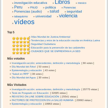
p
Libros
investigación educativa
mexico
a
Peru
politica
PNUD
Ponencias
n
salud
Ponencias (audio)
seguridad
s
violencia
universidad
tabaquismo
t
vídeos
y
l
e
Top 5
=
Atlas Mundial de Justicia Ambiental
Tendencias y retos de la educación escolar en América Latina
Seguridad Ciudadana
Educación para la prevención de las catástrofes
CIUDADES QUE SE ENFRENTAN A LA SED
Más votados
Investigación-acción: antecedentes, definición y metodología
[ 66 votes ]
Día Mundial del Árbol
[ 53 votes ]
Epistemología y educación
[ 43 votes ]
“Salud en RPP”
[ 38 votes ]
Día Mundial del Agua
[ 30 votes ]
Más Visitados
Investigación-acción: antecedentes, definición y metodología
[ 35775 vistas ]
Tesis de Posgrado en Educación
[ 32695 vistas ]
REVISTAS ON LINE SOBRE EDUCACIÓN
[ 25541 vistas ]
FACTORES DE PROTECCION EN LA SALUD HUMANA
[ 20893 vistas ]
Epistemología y educación
[ 19963 vistas ]