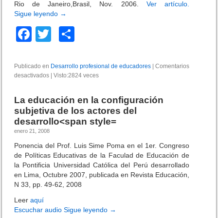
d
Rio de Janeiro,Brasil, Nov. 2006.
Ver artículo.
n
u
Sigue leyendo
→
a
c
l
F
T
C
a
e
t
s
a
wi
o
i
e
v
c
tt
m
n
Publicado en
Desarrollo profesional de educadores
|
Comentarios
a
l
desactivados
e
e
|
er
Visto:2824 veces
p
a
n
e
b
ar
E
La educación en la configuración
d
x
o
tir
u
subjetiva de los actores del
p
c
desarrollo<span style=
l
o
a
o
enero 21, 2008
c
k
r
Ponencia del Prof. Luis Sime Poma en el 1er. Congreso
i
a
ó
de Políticas Educativas de la Faculad de Educación de
n
n
la Pontificia Universidad Católica del Perú desarrollado
d
d
en Lima, Octubre 2007, publicada en Revista Educación,
o
e
N 33, pp. 49-62, 2008
e
s
l
Leer
aquí
d
t
Escuchar audio
Sigue leyendo
→
e
r