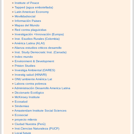
Institute of Peace
Tapped (agua embotellada)
Latin American Economy
Movilidadsocial
Información Paises
Mapas del Mundo
Red contra plaguicidas
Investigación +Innovación (Europa)
Inst. Esudios Rurales (Colombia)
América Latina (ALAI)
Alianza estudios criticos desarrollo
Inst. Study Democratic Inst. (Canada)
Index mundo
Environment & Development
Prision Studies
Investiga Ambiental (OARES)
Investig salud (HINARI)
ONU ambiente América Lat
Labora contra pobreza
Administración Desarrollo America Latina
Diccionario Ecológico
McKinsey Institute
Ecosalud
Sindemias
Amasterdam Institute Social Sciences
Ecosocial
proyecto milenio
Ciudad Nuestra (Perú)
Inst.Ciencias Naturaleza (PUCP)
Local future