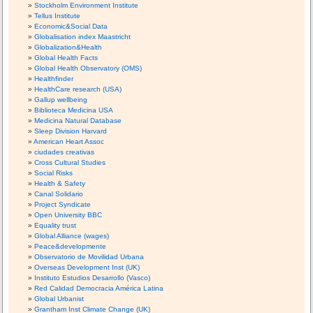
Stockholm Environment Institute
Tellus Institute
Economic&Social Data
Globalisation index Maastricht
Globalization&Health
Global Health Facts
Global Health Observatory (OMS)
Healthfinder
HealthCare research (USA)
Gallup wellbeing
Biblioteca Medicina USA
Medicina Natural Database
Sleep Division Harvard
American Heart Assoc
ciudades creativas
Cross Cultural Studies
Social Risks
Health & Safety
Canal Solidario
Project Syndicate
Open University BBC
Equality trust
Global Alliance (wages)
Peace&developmente
Observatorio de Movilidad Urbana
Overseas Development Inst (UK)
Instituto Estudios Desarrollo (Vasco)
Red Calidad Democracia América Latina
Global Urbanist
Grantham Inst Climate Change (UK)