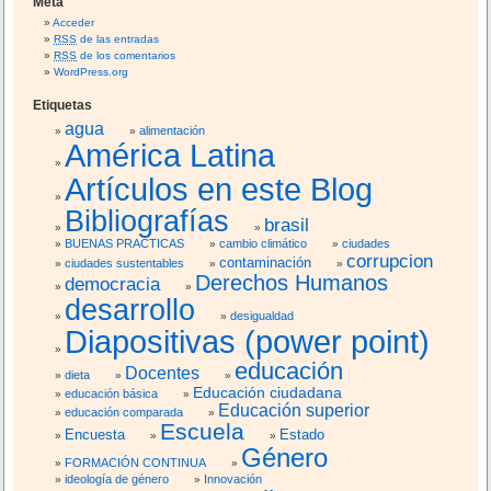
Meta
s
Acceder
a
RSS
de las entradas
c
RSS
de los comentarios
WordPress.org
t
o
Etiquetas
r
agua
alimentación
e
América Latina
s
Artículos en este Blog
d
e
Bibliografías
l
brasil
d
BUENAS PRACTICAS
cambio climático
ciudades
corrupcion
contaminación
e
ciudades sustentables
Derechos Humanos
democracia
s
desarrollo
a
desigualdad
r
Diapositivas (power point)
r
educación
o
Docentes
dieta
l
Educación ciudadana
educación básica
l
Educación superior
educación comparada
Escuela
o
Encuesta
Estado
<
Género
FORMACIÓN CONTINUA
s
ideología de género
Innovación