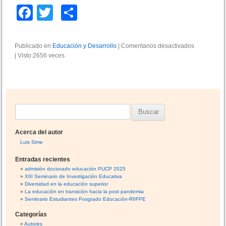
e
a
F
T
C
l
b
p
a
wi
o
a
a
j
c
tt
m
r
o
Publicado en
Educación y Desarrollo
|
Comentarios desactivados
e
a
y
|
Visto:2656 veces
e
er
p
n
d
l
L
i
b
ar
a
a
g
t
e
m
o
tir
r
d
a
a
u
o
d
B
y
c
e
k
e
a
u
l
c
c
Acerca del autor
a
s
t
i
Luis Sime
c
o
c
ó
o
r
Entradas recientes
n
n
a
i
admisión doctorado educación PUCP 2025
e
v
XIII Seminario de Investigación Educativa
a
r
n
i
Diversidad en la educación superior
d
l
:
La educación en transición hacia la post pandemia
v
o
a
Seminario Estudiantes Posgrado Educación-RIIFPE
e
c
c
n
Categorías
e
o
c
Autores