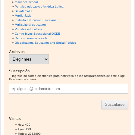
resilience school
Portales educativos América Latina
Savater WEB
Murillo Javier
Instituto Educacion Barcelona
Multicultural education
Portales educativos
Centro Inves Educacional OCDE
Red convivencia escolar
Globalisation, Education and Social Policies
Archivos
A
r
c
h
i
Suscripción
v
o
Ingrese su correo electrónico para notificarlo de las actualizaciones de este blog:
s
Dirección de correo
Dirección
de
correo
Visitas
Hoy: 420
Ayer: 193
Todos: 2732890