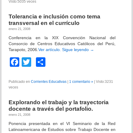
Visto:5035 veces
e
er
p
n
i
L
a
b
ar
a
Tolerancia e inclusión como tema
n
s
o
tir
t
transversal en el currículo
r
e
enero 21, 2008
e
o
s
l
Conferencia en la XIX Convención Nacional del
e
k
a
Consorcio de Centros Educativos Católicos del Perú,
n
c
Tarapoto, 2006.
Ver artículo.
Sigue leyendo
→
l
i
a
o
F
T
C
n
n
o
a
wi
o
e
r
s
c
tt
m
m
i
Publicado en
Corrientes Educativas
|
1 comentario »
|
Visto:3231
a
n
veces
e
er
p
t
t
i
b
ar
e
v
Explorando el trabajo y la trayectoria
r
i
o
tir
docente a través del portafolio.
p
d
e
enero 21, 2008
o
a
r
d
Ponencia presentada en el VI Seminario de la Red
k
s
e
Latinoamericana de Estudios sobre Trabajo Docente en
o