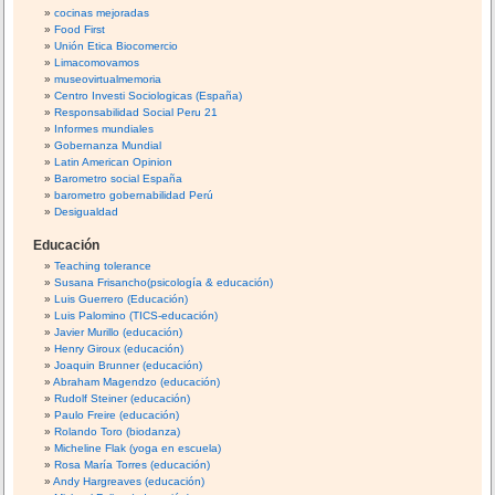
cocinas mejoradas
Food First
Unión Etica Biocomercio
Limacomovamos
museovirtualmemoria
Centro Investi Sociologicas (España)
Responsabilidad Social Peru 21
Informes mundiales
Gobernanza Mundial
Latin American Opinion
Barometro social España
barometro gobernabilidad Perú
Desigualdad
Educación
Teaching tolerance
Susana Frisancho(psicología & educación)
Luis Guerrero (Educación)
Luis Palomino (TICS-educación)
Javier Murillo (educación)
Henry Giroux (educación)
Joaquin Brunner (educación)
Abraham Magendzo (educación)
Rudolf Steiner (educación)
Paulo Freire (educación)
Rolando Toro (biodanza)
Micheline Flak (yoga en escuela)
Rosa María Torres (educación)
Andy Hargreaves (educación)