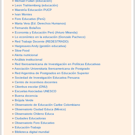
Michael Fullan (educación)
Leon Trahtemberg (educación)
Maestría Educación PUCP
Ivan Montes
Foro Educativo (Perú)
Marta Vera (Ed. Derechos Humanos)
Fernando Bolaños
Economia y Educación Perú (Arturo Miranda)
Lo económico en la educación (Gonzalo Pacheco)
Red Trabajo Docente (REDESTRADO)
Hargreaves Andy (gestión educativa)
Slow Food
Alerta nutricional
Análisis institucional
Red Iberoamericana de Investigación en Políticas Educativas
Asociación Universitaria Iberoamericana de Postgrado
Red Argentina de Postgrados en Educación Superior
Sociedad de Investigación Educativa Peruana
Centro de incentivos docentes
Ciberbus escolar (ONU)
Escuelas Asociadas UNESCO
Buena docencia
Brújula Verde
Observatorio de Educación Caribe Colombiano
Observatorio Ciudad Educa (México)
Observatorio Chileno Educa
Ciudades Educadoras
Observatorio Foro Educativo
Educación-Trabajo
Biblioteca digital mundial