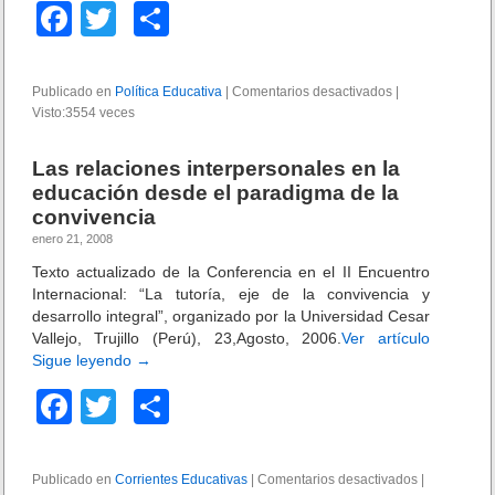
F
T
C
a
wi
o
c
tt
m
Publicado en
Política Educativa
|
Comentarios desactivados
e
|
Visto:3554 veces
e
er
p
n
D
b
ar
e
Las relaciones interpersonales en la
r
o
tir
educación desde el paradigma de la
e
convivencia
c
o
h
enero 21, 2008
k
o
Texto actualizado de la Conferencia en el II Encuentro
s
Internacional: “La tutoría, eje de la convivencia y
d
desarrollo integral”, organizado por la Universidad Cesar
e
Vallejo, Trujillo (Perú), 23,Agosto, 2006.
Ver artículo
l
Sigue leyendo
→
o
s
F
T
C
e
s
a
wi
o
t
c
tt
m
u
Publicado en
Corrientes Educativas
|
Comentarios desactivados
e
|
d