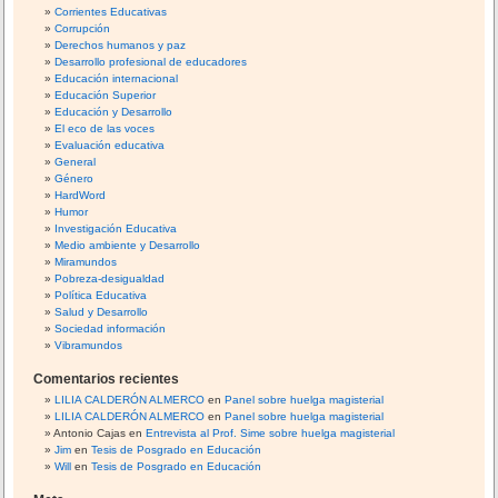
n
n
i
Corrientes Educativas
t
f
Corrupción
a
e
i
Derechos humanos y paz
a
Desarrollo profesional de educadores
g
Educación internacional
t
u
Educación Superior
r
r
Educación y Desarrollo
a
El eco de las voces
a
Evaluación educativa
v
c
General
é
i
Género
s
ó
HardWord
d
Humor
n
Investigación Educativa
e
s
Medio ambiente y Desarrollo
l
u
Miramundos
p
b
Pobreza-desigualdad
o
Política Educativa
j
Salud y Desarrollo
r
e
Sociedad información
t
t
Vibramundos
a
i
Comentarios recientes
f
v
o
LILIA CALDERÓN ALMERCO
en
Panel sobre huelga magisterial
a
LILIA CALDERÓN ALMERCO
en
Panel sobre huelga magisterial
l
d
Antonio Cajas
en
Entrevista al Prof. Sime sobre huelga magisterial
i
e
Jim
en
Tesis de Posgrado en Educación
o
Will
en
Tesis de Posgrado en Educación
l
.
o