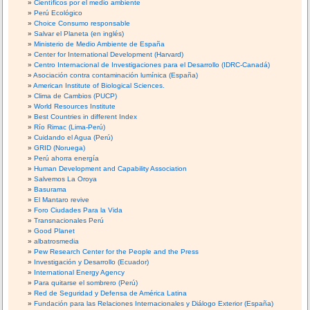
Científicos por el medio ambiente
Perú Ecológico
Choice Consumo responsable
Salvar el Planeta (en inglés)
Ministerio de Medio Ambiente de España
Center for International Development (Harvard)
Centro Internacional de Investigaciones para el Desarrollo (IDRC-Canadá)
Asociación contra contaminación lumínica (España)
American Institute of Biological Sciences.
Clima de Cambios (PUCP)
World Resources Institute
Best Countries in different Index
Río Rimac (Lima-Perú)
Cuidando el Agua (Perú)
GRID (Noruega)
Perú ahorra energía
Human Development and Capability Association
Salvemos La Oroya
Basurama
El Mantaro revive
Foro Ciudades Para la Vida
Transnacionales Perú
Good Planet
albatrosmedia
Pew Research Center for the People and the Press
Investigación y Desarrollo (Ecuador)
International Energy Agency
Para quitarse el sombrero (Perú)
Red de Seguridad y Defensa de América Latina
Fundación para las Relaciones Internacionales y Diálogo Exterior (España)