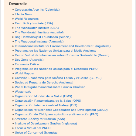
Desarrollo
Corporación Arco Iris (Colombia)
Efecto Naim
World Resources
Earth Policy Institute (USA)
The Worldwatch Institute (USA)
The Worldwatch Institute (español)
Dag Hammarskjöld Foundation (Suecia)
The Wuppertal Institute (Alemania)
International Institute for Environment and Development. (Inglaterra)
Programa de las Naciones Unidas para el Medio Ambiente
Centro Virtual de Información sobre Consumo Sustentable (México)
Dev-Zone (Australia)
Economía Crítica
Programa de las Naciones Unidas para el Desarrollo-PERU
World Mapper
Comisión Económica para América Latina y el Caribe (CEPAL)
Sociedad Peruana de Derecho Ambiental
Panel Intergubernamental sobre Cambio Climático
Waste toxic
Organización Mundial de la Salud (OMS)
Organización Panamericana de la Salud (OPS)
Organización Internacional del Trabajo (OIT)
Organisation for Economic Cooperation and Development (OECD)
Organización de ONU para agricultura y alimentación (FAO)
American Society for Nutrition (ASN)
Institute of Development Studies (Inglaterra)
Escuela Virtual del PNUD
Union of Concerned Scientists