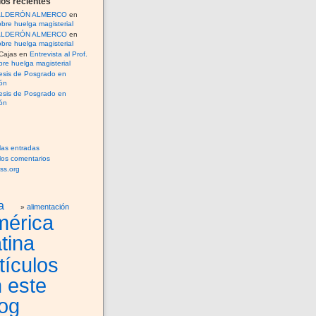
os recientes
CALDERÓN ALMERCO
en
bre huelga magisterial
CALDERÓN ALMERCO
en
bre huelga magisterial
Cajas
en
Entrevista al Prof.
re huelga magisterial
esis de Posgrado en
ón
esis de Posgrado en
ón
las entradas
los comentarios
ss.org
a
alimentación
mérica
tina
tículos
 este
og