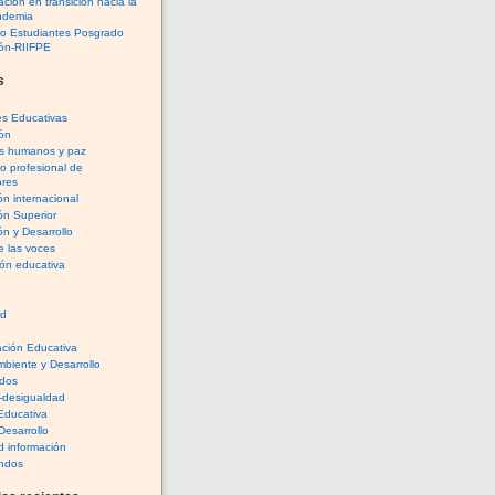
ción en transición hacia la
ndemia
io Estudiantes Posgrado
ón-RIIFPE
s
es Educativas
ón
s humanos y paz
lo profesional de
res
n internacional
ón Superior
n y Desarrollo
e las voces
ón educativa
rd
ación Educativa
biente y Desarrollo
dos
-desigualdad
 Educativa
Desarrollo
 información
ndos