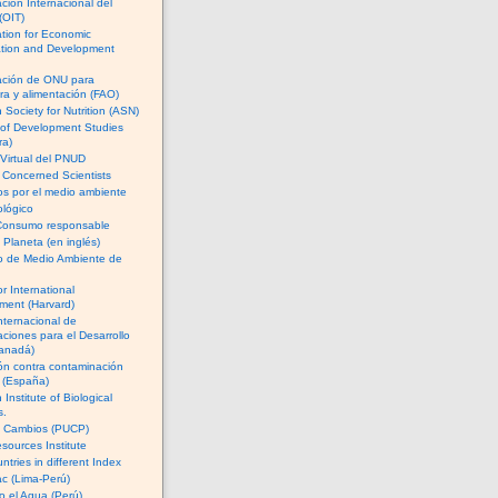
ción Internacional del
(OIT)
tion for Economic
tion and Development
ación de ONU para
ura y alimentación (FAO)
 Society for Nutrition (ASN)
e of Development Studies
ra)
Virtual del PNUD
 Concerned Scientists
cos por el medio ambiente
lógico
Consumo responsable
l Planeta (en inglés)
io de Medio Ambiente de
or International
ment (Harvard)
nternacional de
aciones para el Desarrollo
anadá)
ón contra contaminación
a (España)
Institute of Biological
s.
e Cambios (PUCP)
sources Institute
ntries in different Index
c (Lima-Perú)
 el Agua (Perú)