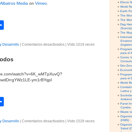
tir
r
Efecto 
Albatros Media
on
Vimeo
.
World R
e
Earth Po
c
The Worl
i
The Worl
C
e
Dag Ham
(Suecia)
n
o
The Wupp
t
Internati
m
e
Environ
y Desarrollo
|
Comentarios desactivados
e
|
Visto:1019 veces
(Inglater
c
Program
p
n
o
para el
S
s
Centro V
todos
ar
i
Consumo
t
Dev-Zone
n
tir
o
Economía
h
tube.com/watch?v=6K_wMTpXuvQ?
d
Program
a
para el 
xuwdDrrgYWz1LE-ym1rBYqpI
e
World M
m
u
Comisió
b
n
Latina y
r
Socieda
a
C
Ambient
e
d
Panel In
(
o
Cambio 
i
d
Waste to
e
Organiza
m
e
t
(OMS)
y Desarrollo
|
Comentarios desactivados
e
|
Visto:1529 veces
s
a
Organiz
p
n
n
Salud (
s