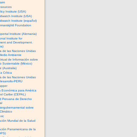
Naim
esources
licy Institute (USA)
dwatch Institute (USA)
dwatch Institute (español)
marskjöld Foundation
ertal Institute (Alemania)
onal Institute for
ment and Development.
ra)
a de las Naciones Unidas
 Medio Ambiente
irtual de Información sobre
 Sustentable (México)
 (Australia)
 Crítica
a de las Naciones Unidas
Desarrollo-PERU
apper
n Económica para América
 el Caribe (CEPAL)
d Peruana de Derecho
al
tergubernamental sobre
Climático
xic
ción Mundial de la Salud
ación Panamericana de la
OPS)