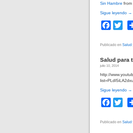
o
Sin Hambre
from
o
Sigue leyendo
→
k
F
T
a
wi
c
tt
Publicado en
Salud 
e
er
Salud para 
b
julio 10, 2014
o
http://www.you
o
list=PLdI5iLA2d
k
Sigue leyendo
→
F
T
a
wi
c
tt
Publicado en
Salud 
e
er