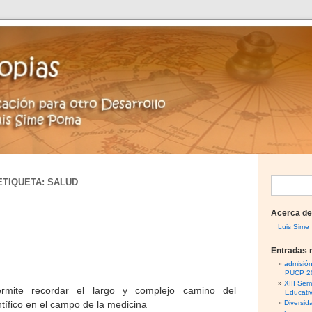
ETIQUETA:
SALUD
B
u
Acerca de
s
Luis Sime
c
Entradas 
a
admisió
PUCP 2
r
XIII Sem
ermite recordar el largo y complejo camino del
Educati
:
tífico en el campo de la medicina
Diversid