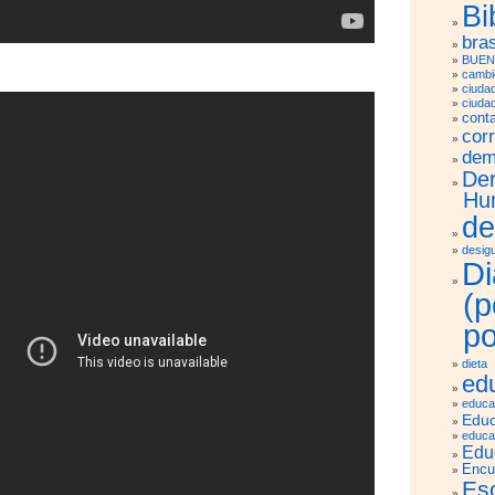
Bi
bras
BUEN
cambio
ciuda
ciuda
cont
cor
dem
De
Hu
de
desig
Di
(
po
dieta
ed
educa
Educ
educa
Edu
Encu
Es