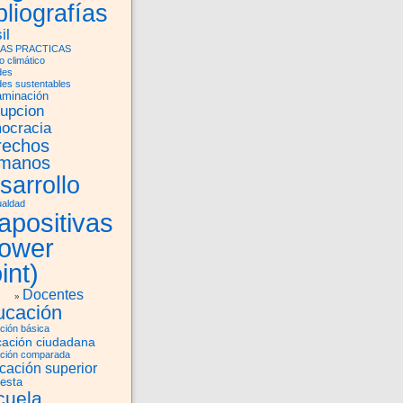
bliografías
il
AS PRACTICAS
 climático
des
des sustentables
aminación
rupcion
ocracia
rechos
manos
sarrollo
ualdad
apositivas
power
int)
Docentes
ucación
ción básica
ación ciudadana
ción comparada
cación superior
esta
cuela