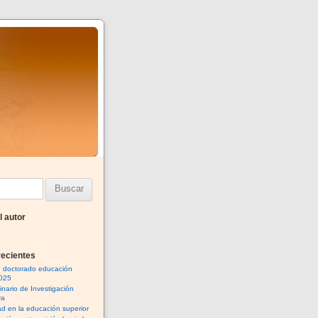
l autor
recientes
n doctorado educación
025
inario de Investigación
va
ad en la educación superior