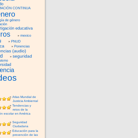
do
ACIÓN CONTINUA
nero
gía de género
ación
tigación educativa
bros
mexico
u
PNUD
ica
Ponencias
ncias (audio)
ud
seguridad
uismo
rsidad
lencia
deos
Atlas Mundial de
Justicia Ambiental
Tendencias y
retos de la
ón escolar en América
Seguridad
Ciudadana
Educación para la
prevención de las