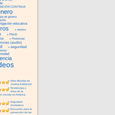
do
ACIÓN CONTINUA
nero
gía de género
ación
tigación educativa
bros
mexico
u
PNUD
ica
Ponencias
ncias (audio)
ud
seguridad
uismo
rsidad
lencia
deos
Atlas Mundial de
Justicia Ambiental
Tendencias y
retos de la
ón escolar en América
Seguridad
Ciudadana
Educación para la
prevención de las