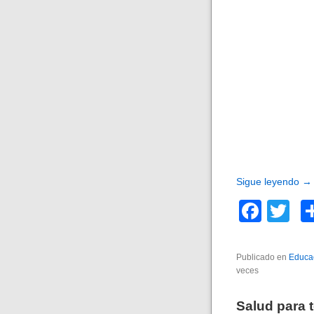
Sigue leyendo
→
F
T
a
wi
c
tt
Publicado en
Educac
veces
e
er
b
Salud para 