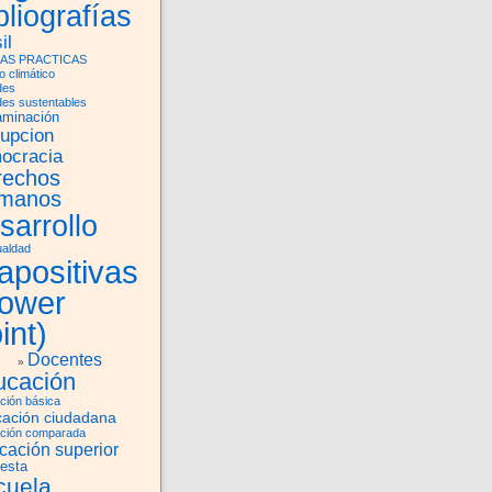
bliografías
il
AS PRACTICAS
 climático
des
des sustentables
aminación
rupcion
ocracia
rechos
manos
sarrollo
ualdad
apositivas
power
int)
Docentes
ucación
ción básica
ación ciudadana
ción comparada
cación superior
esta
cuela