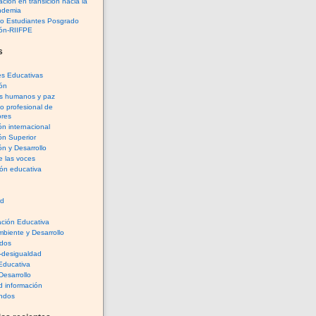
ción en transición hacia la
ndemia
io Estudiantes Posgrado
ón-RIIFPE
s
es Educativas
ón
s humanos y paz
lo profesional de
res
n internacional
ón Superior
n y Desarrollo
e las voces
ón educativa
rd
ación Educativa
biente y Desarrollo
dos
-desigualdad
 Educativa
Desarrollo
 información
ndos