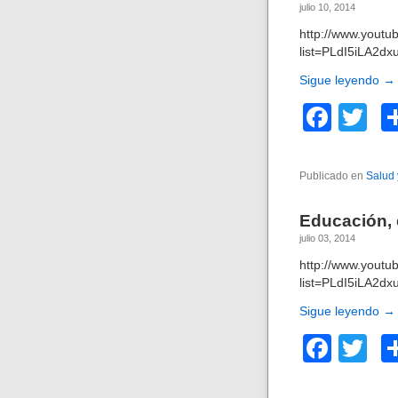
o
julio 10, 2014
o
http://www.you
list=PLdI5iLA2d
k
Sigue leyendo
→
F
T
a
wi
c
tt
Publicado en
Salud 
e
er
Educación, 
b
julio 03, 2014
o
http://www.yout
o
list=PLdI5iLA2d
k
Sigue leyendo
→
F
T
a
wi