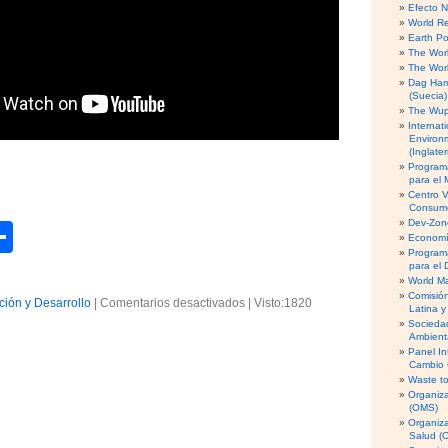
Efecto 
World R
Earth Po
The Worl
The Worl
Dag Ham
(Suecia)
The Wupp
Internati
Environ
(Inglater
Program
para el
Centro V
Consumo
Dev-Zone
C
Economía
Program
o
para el 
World M
m
Comisió
ión y Desarrollo
|
Comentarios desactivados
e
|
Visto:1820
Latina y
p
n
Socieda
Ambient
M
Panel In
ar
i
Cambio 
t
Waste to
tir
Organiza
o
(OMS)
s
Organiz
s
Salud (