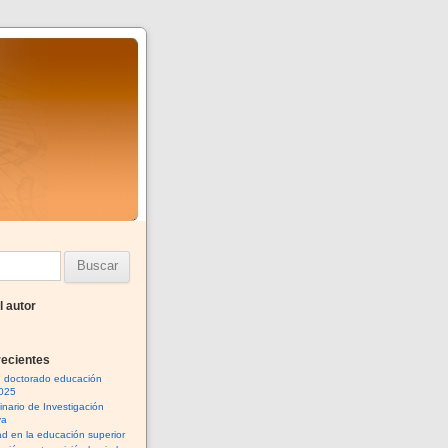
l autor
recientes
n doctorado educación
025
inario de Investigación
va
ad en la educación superior