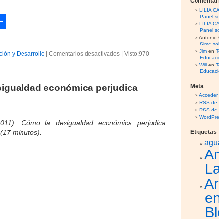
Comentari
LILIA 
C
Panel so
LILIA 
Panel so
o
Antonio 
Sime sob
m
Jim
en
T
ión y Desarrollo
|
Comentarios desactivados
e
|
Visto:970
Educaci
p
n
Will
en
T
Educaci
C
ar
h
igualdad económica perjudica
Meta
i
tir
Acceder
.
n
RSS
de 
a
RSS
de 
WordPre
,
2011). Cómo la desigualdad económica perjudica
U
(17 minutos).
Etiquetas
n
agu
a
A
b
La
i
s
Ar
m
o
en
e
Bl
n