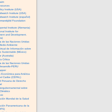
Naim
esources
licy Institute (USA)
dwatch Institute (USA)
dwatch Institute (español)
marskjöld Foundation
ertal Institute (Alemania)
onal Institute for
ment and Development.
ra)
a de las Naciones Unidas
 Medio Ambiente
irtual de Información sobre
 Sustentable (México)
 (Australia)
 Crítica
a de las Naciones Unidas
Desarrollo-PERU
apper
n Económica para América
 el Caribe (CEPAL)
d Peruana de Derecho
al
tergubernamental sobre
Climático
xic
ción Mundial de la Salud
ación Panamericana de la
OPS)