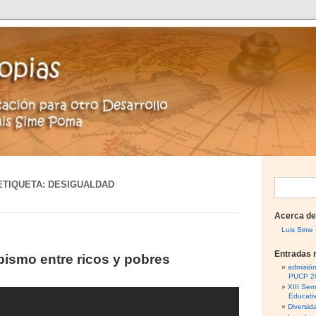
ETIQUETA:
DESIGUALDAD
B
u
Acerca de
s
Luis Sime
c
Entradas 
bismo entre ricos y pobres
a
admisió
PUCP 2
r
XIII Sem
Educati
:
Diversid