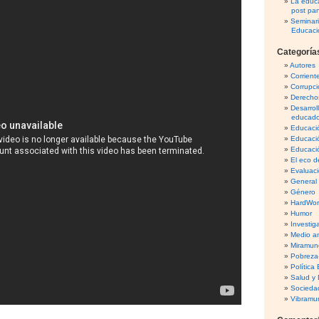
La educa
post pa
Seminar
Educaci
Categoría
Autores
Corrient
Corrupci
Derecho
Desarrol
educado
Educació
Educaci
Educació
El eco d
Evaluaci
General
Género
HardWo
Humor
Investig
Medio am
Miramun
Pobreza
Política
Salud y 
Sociedad
Vibramu