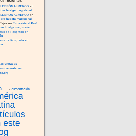
os recientes
CALDERÓN ALMERCO
en
bre huelga magisterial
CALDERÓN ALMERCO
en
bre huelga magisterial
Cajas
en
Entrevista al Prof.
re huelga magisterial
esis de Posgrado en
ón
esis de Posgrado en
ón
las entradas
los comentarios
ss.org
a
alimentación
mérica
tina
tículos
 este
og