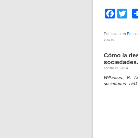
F
T
a
wi
c
tt
Publicado en
Educac
veces
e
er
b
Cómo la des
o
sociedades
agosto 21, 2014
o
Wilkinson. R. (
k
sociedades. TED 