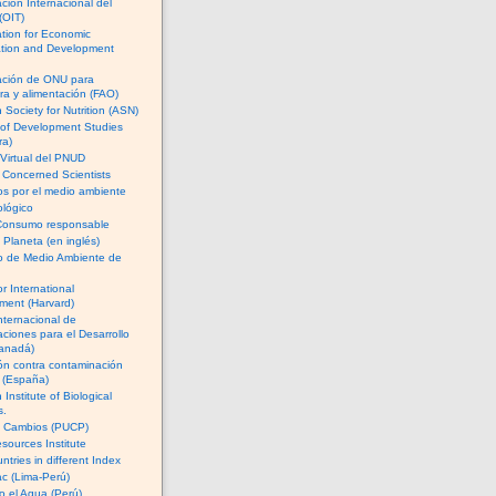
ción Internacional del
(OIT)
tion for Economic
tion and Development
ación de ONU para
ura y alimentación (FAO)
 Society for Nutrition (ASN)
e of Development Studies
ra)
Virtual del PNUD
 Concerned Scientists
cos por el medio ambiente
lógico
Consumo responsable
l Planeta (en inglés)
io de Medio Ambiente de
or International
ment (Harvard)
nternacional de
aciones para el Desarrollo
anadá)
ón contra contaminación
a (España)
Institute of Biological
s.
e Cambios (PUCP)
sources Institute
ntries in different Index
c (Lima-Perú)
 el Agua (Perú)