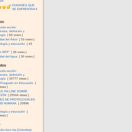
fes
CIUDADES QUE
SE ENFRENTAN A
dos
ación-acción:
ntes, definición y
ogía
[ 66 votes ]
ial del Árbol
[ 53 votes ]
logía y educación
[ 43
en RPP”
[ 38 votes ]
ial del Agua
[ 30 votes ]
ados
ación-acción:
ntes, definición y
ogía
[ 35777 vistas ]
e Posgrado en Educación
[
stas ]
AS ON LINE SOBRE
CIÓN
[ 25544 vistas ]
ES DE PROTECCION EN
UD HUMANA
[ 20896
logía y educación
[
stas ]
o
ión Arco Iris (Colombia)