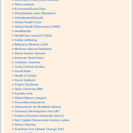
Tellus Institute
Economic&Social Data
Globalisation index Maastricht
Globalization&Health
Global Health Facts
Global Health Observatory (OMS)
Healthfinder
HealthCare research (USA)
Gallup wellbeing
Biblioteca Medicina USA
Medicina Natural Database
Sleep Division Harvard
American Heart Assoc
ciudades creativas
Cross Cultural Studies
Social Risks
Health & Safety
Canal Solidario
Project Syndicate
Open University BBC
Equality trust
Global Alliance (wages)
Peace&developmente
Observatorio de Movilidad Urbana
Overseas Development Inst (UK)
Instituto Estudios Desarrollo (Vasco)
Red Calidad Democracia América Latina
Global Urbanist
Grantham Inst Climate Change (UK)