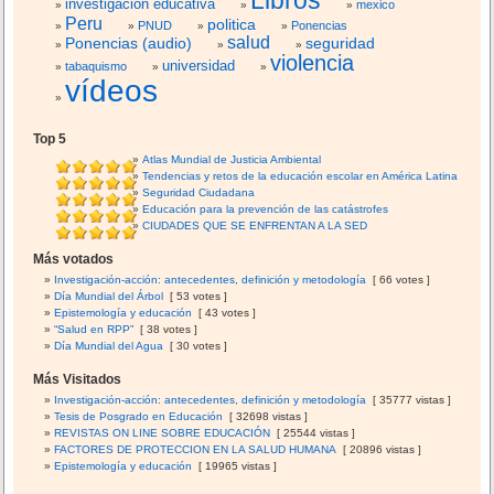
investigación educativa
mexico
Peru
politica
PNUD
Ponencias
salud
Ponencias (audio)
seguridad
violencia
universidad
tabaquismo
vídeos
Top 5
Atlas Mundial de Justicia Ambiental
Tendencias y retos de la educación escolar en América Latina
Seguridad Ciudadana
Educación para la prevención de las catástrofes
CIUDADES QUE SE ENFRENTAN A LA SED
Más votados
Investigación-acción: antecedentes, definición y metodología
[ 66 votes ]
Día Mundial del Árbol
[ 53 votes ]
Epistemología y educación
[ 43 votes ]
“Salud en RPP”
[ 38 votes ]
Día Mundial del Agua
[ 30 votes ]
Más Visitados
Investigación-acción: antecedentes, definición y metodología
[ 35777 vistas ]
Tesis de Posgrado en Educación
[ 32698 vistas ]
REVISTAS ON LINE SOBRE EDUCACIÓN
[ 25544 vistas ]
FACTORES DE PROTECCION EN LA SALUD HUMANA
[ 20896 vistas ]
Epistemología y educación
[ 19965 vistas ]