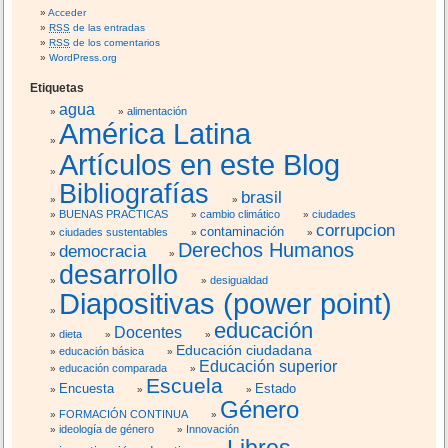
Acceder
RSS
de las entradas
RSS
de los comentarios
WordPress.org
Etiquetas
agua
alimentación
América Latina
Artículos en este Blog
Bibliografías
brasil
BUENAS PRACTICAS
cambio climático
ciudades
corrupcion
contaminación
ciudades sustentables
Derechos Humanos
democracia
desarrollo
desigualdad
Diapositivas (power point)
educación
Docentes
dieta
Educación ciudadana
educación básica
Educación superior
educación comparada
Escuela
Encuesta
Estado
Género
FORMACIÓN CONTINUA
ideología de género
Innovación
Libros