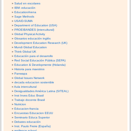
Salud en escolares
IBM- educación
EducationArena
Sage Methods
USAID-SUMA
Department of Education (USA)
PROEIBANDES (intercultural)
Global Physical Activity
Glosarios educación inglés
Development Education Research (UK)
Mundi Global Education
Think Global UK
Educación para el desarrollo
Red Social Educación Pública (SEPA)
Education & Developmente (Holanda)
Historia para maestros
Panwapa
Global Issues Network
decada educacion sostenible
Aula intercultural
Desigualdades América Latina (SITEAL)
Inst Inves Educ Brasil
Trabajo docente Brasil
Nutricion
Educacion-francia
Encuestas Educacion EEUU
Seminario Educa Superior
Debates educación
Inst. Paulo Freire (España)
resilience school