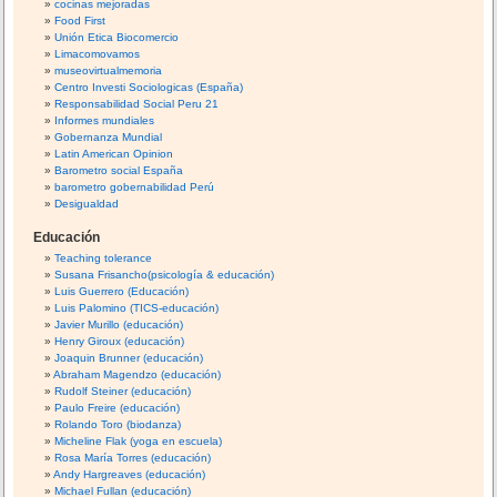
cocinas mejoradas
Food First
Unión Etica Biocomercio
Limacomovamos
museovirtualmemoria
Centro Investi Sociologicas (España)
Responsabilidad Social Peru 21
Informes mundiales
Gobernanza Mundial
Latin American Opinion
Barometro social España
barometro gobernabilidad Perú
Desigualdad
Educación
Teaching tolerance
Susana Frisancho(psicología & educación)
Luis Guerrero (Educación)
Luis Palomino (TICS-educación)
Javier Murillo (educación)
Henry Giroux (educación)
Joaquin Brunner (educación)
Abraham Magendzo (educación)
Rudolf Steiner (educación)
Paulo Freire (educación)
Rolando Toro (biodanza)
Micheline Flak (yoga en escuela)
Rosa María Torres (educación)
Andy Hargreaves (educación)
Michael Fullan (educación)