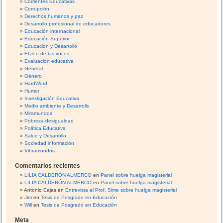
Corrientes Educativas
Corrupción
Derechos humanos y paz
Desarrollo profesional de educadores
Educación internacional
Educación Superior
Educación y Desarrollo
El eco de las voces
Evaluación educativa
General
Género
HardWord
Humor
Investigación Educativa
Medio ambiente y Desarrollo
Miramundos
Pobreza-desigualdad
Política Educativa
Salud y Desarrollo
Sociedad información
Vibramundos
Comentarios recientes
LILIA CALDERÓN ALMERCO
en
Panel sobre huelga magisterial
LILIA CALDERÓN ALMERCO
en
Panel sobre huelga magisterial
Antonio Cajas
en
Entrevista al Prof. Sime sobre huelga magisterial
Jim
en
Tesis de Posgrado en Educación
Will
en
Tesis de Posgrado en Educación
Meta