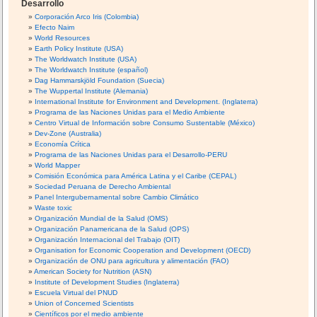
Desarrollo
Corporación Arco Iris (Colombia)
Efecto Naim
World Resources
Earth Policy Institute (USA)
The Worldwatch Institute (USA)
The Worldwatch Institute (español)
Dag Hammarskjöld Foundation (Suecia)
The Wuppertal Institute (Alemania)
International Institute for Environment and Development. (Inglaterra)
Programa de las Naciones Unidas para el Medio Ambiente
Centro Virtual de Información sobre Consumo Sustentable (México)
Dev-Zone (Australia)
Economía Crítica
Programa de las Naciones Unidas para el Desarrollo-PERU
World Mapper
Comisión Económica para América Latina y el Caribe (CEPAL)
Sociedad Peruana de Derecho Ambiental
Panel Intergubernamental sobre Cambio Climático
Waste toxic
Organización Mundial de la Salud (OMS)
Organización Panamericana de la Salud (OPS)
Organización Internacional del Trabajo (OIT)
Organisation for Economic Cooperation and Development (OECD)
Organización de ONU para agricultura y alimentación (FAO)
American Society for Nutrition (ASN)
Institute of Development Studies (Inglaterra)
Escuela Virtual del PNUD
Union of Concerned Scientists
Científicos por el medio ambiente