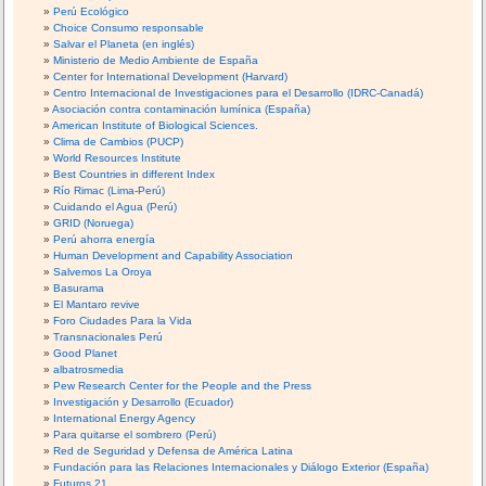
Perú Ecológico
Choice Consumo responsable
Salvar el Planeta (en inglés)
Ministerio de Medio Ambiente de España
Center for International Development (Harvard)
Centro Internacional de Investigaciones para el Desarrollo (IDRC-Canadá)
Asociación contra contaminación lumínica (España)
American Institute of Biological Sciences.
Clima de Cambios (PUCP)
World Resources Institute
Best Countries in different Index
Río Rimac (Lima-Perú)
Cuidando el Agua (Perú)
GRID (Noruega)
Perú ahorra energía
Human Development and Capability Association
Salvemos La Oroya
Basurama
El Mantaro revive
Foro Ciudades Para la Vida
Transnacionales Perú
Good Planet
albatrosmedia
Pew Research Center for the People and the Press
Investigación y Desarrollo (Ecuador)
International Energy Agency
Para quitarse el sombrero (Perú)
Red de Seguridad y Defensa de América Latina
Fundación para las Relaciones Internacionales y Diálogo Exterior (España)
Futuros 21