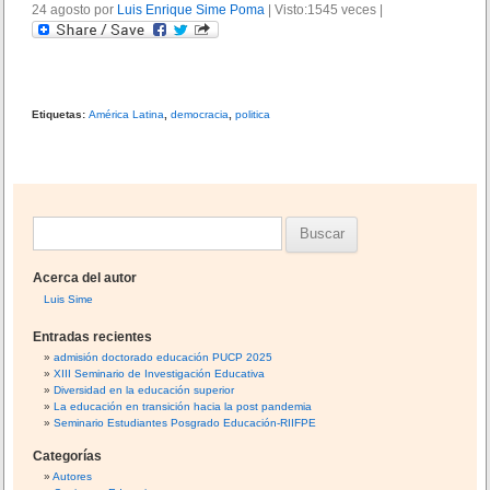
24 agosto por
e
er
Luis Enrique Sime Poma
p
|
Visto:1545 veces
|
b
ar
o
tir
o
Etiquetas:
América Latina
,
democracia
,
politica
k
B
u
Acerca del autor
s
Luis Sime
c
Entradas recientes
a
admisión doctorado educación PUCP 2025
XIII Seminario de Investigación Educativa
r
Diversidad en la educación superior
:
La educación en transición hacia la post pandemia
Seminario Estudiantes Posgrado Educación-RIIFPE
Categorías
Autores