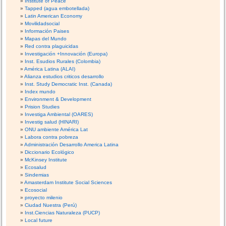
Institute of Peace
Tapped (agua embotellada)
Latin American Economy
Movilidadsocial
Información Paises
Mapas del Mundo
Red contra plaguicidas
Investigación +Innovación (Europa)
Inst. Esudios Rurales (Colombia)
América Latina (ALAI)
Alianza estudios criticos desarrollo
Inst. Study Democratic Inst. (Canada)
Index mundo
Environment & Development
Prision Studies
Investiga Ambiental (OARES)
Investig salud (HINARI)
ONU ambiente América Lat
Labora contra pobreza
Administración Desarrollo America Latina
Diccionario Ecológico
McKinsey Institute
Ecosalud
Sindemias
Amasterdam Institute Social Sciences
Ecosocial
proyecto milenio
Ciudad Nuestra (Perú)
Inst.Ciencias Naturaleza (PUCP)
Local future