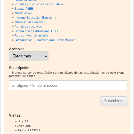
Portales educativos América Latina
Savater WEB
Murillo Javier
Instituto Educacion Barcelona
Multicultural education
Portales educativos
Centro Inves Educacional OCDE
Red convivencia escolar
Globalisation, Education and Social Policies
Archivos
A
r
c
h
i
Suscripción
v
o
Ingrese su correo electrónico para notificarlo de las actualizaciones de este blog:
s
Dirección de correo
Dirección
de
correo
Visitas
Hoy: 12
Ayer: 405
Todos: 2733382