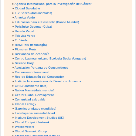
Agencia Internacional para la Investigación del Cáncer
Ciudad Saludable
E-2 Series (documentales)
América Verde
Educación para el Desarrollo (Banco Mundial)
Policlínico Docente (Cuba)
Recicla Papel
Televisa Verde
Tu Verde
RAM Peru (tecnología)
Plomo en Perú
Diccionario de economía
Centro Latinoamericano Ecología Social (Uruguay)
Science Daily
Asociación Peruana de Consumidores
Consumers International
Red de Educación del Consumidor
Instituto Interamericano de Derechos Humanos
GRIDA (ambiente data)
Nation Master(data mundial)
Center Global Development
Comunidad saludable
Global Ecology
Gapminder (datos mundiales)
Enciclopedia sustentabilidad
Institute Development Studies (UK)
Global Footprint Network
Worldometers
Global Scenario Group
Stockholm Environment Institute