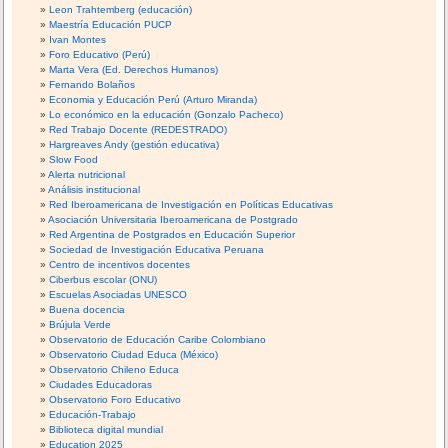
Leon Trahtemberg (educación)
Maestría Educación PUCP
Ivan Montes
Foro Educativo (Perú)
Marta Vera (Ed. Derechos Humanos)
Fernando Bolaños
Economia y Educación Perú (Arturo Miranda)
Lo económico en la educación (Gonzalo Pacheco)
Red Trabajo Docente (REDESTRADO)
Hargreaves Andy (gestión educativa)
Slow Food
Alerta nutricional
Análisis institucional
Red Iberoamericana de Investigación en Políticas Educativas
Asociación Universitaria Iberoamericana de Postgrado
Red Argentina de Postgrados en Educación Superior
Sociedad de Investigación Educativa Peruana
Centro de incentivos docentes
Ciberbus escolar (ONU)
Escuelas Asociadas UNESCO
Buena docencia
Brújula Verde
Observatorio de Educación Caribe Colombiano
Observatorio Ciudad Educa (México)
Observatorio Chileno Educa
Ciudades Educadoras
Observatorio Foro Educativo
Educación-Trabajo
Biblioteca digital mundial
Education 2025