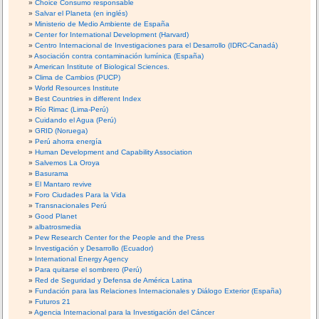
Choice Consumo responsable
Salvar el Planeta (en inglés)
Ministerio de Medio Ambiente de España
Center for International Development (Harvard)
Centro Internacional de Investigaciones para el Desarrollo (IDRC-Canadá)
Asociación contra contaminación lumínica (España)
American Institute of Biological Sciences.
Clima de Cambios (PUCP)
World Resources Institute
Best Countries in different Index
Río Rimac (Lima-Perú)
Cuidando el Agua (Perú)
GRID (Noruega)
Perú ahorra energía
Human Development and Capability Association
Salvemos La Oroya
Basurama
El Mantaro revive
Foro Ciudades Para la Vida
Transnacionales Perú
Good Planet
albatrosmedia
Pew Research Center for the People and the Press
Investigación y Desarrollo (Ecuador)
International Energy Agency
Para quitarse el sombrero (Perú)
Red de Seguridad y Defensa de América Latina
Fundación para las Relaciones Internacionales y Diálogo Exterior (España)
Futuros 21
Agencia Internacional para la Investigación del Cáncer