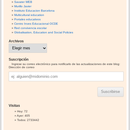
Savater WEB
Murillo Javier
Instituto Educacion Barcelona
Multicultural education
Portales educativos
Centro Inves Educacional OCDE
Red convivencia escolar
Globalisation, Education and Social Policies
Archivos
A
r
c
h
i
Suscripción
v
o
Ingrese su correo electrónico para notificarlo de las actualizaciones de este blog:
s
Dirección de correo
Dirección
de
correo
Visitas
Hoy: 72
Ayer: 405
Todos: 2733442