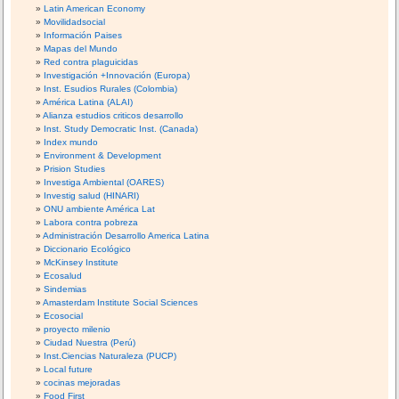
Latin American Economy
Movilidadsocial
Información Paises
Mapas del Mundo
Red contra plaguicidas
Investigación +Innovación (Europa)
Inst. Esudios Rurales (Colombia)
América Latina (ALAI)
Alianza estudios criticos desarrollo
Inst. Study Democratic Inst. (Canada)
Index mundo
Environment & Development
Prision Studies
Investiga Ambiental (OARES)
Investig salud (HINARI)
ONU ambiente América Lat
Labora contra pobreza
Administración Desarrollo America Latina
Diccionario Ecológico
McKinsey Institute
Ecosalud
Sindemias
Amasterdam Institute Social Sciences
Ecosocial
proyecto milenio
Ciudad Nuestra (Perú)
Inst.Ciencias Naturaleza (PUCP)
Local future
cocinas mejoradas
Food First