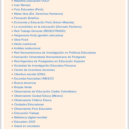
Maestría Educación PUCP
Ivan Montes
Foro Educativo (Perú)
Marta Vera (Ed. Derechos Humanos)
Fernando Bolaños
Economia y Educación Perú (Arturo Miranda)
Lo económico en la educación (Gonzalo Pacheco)
Red Trabajo Docente (REDESTRADO)
Hargreaves Andy (gestión educativa)
Slow Food
Alerta nutricional
Análisis institucional
Red Iberoamericana de Investigación en Políticas Educativas
Asociación Universitaria Iberoamericana de Postgrado
Red Argentina de Postgrados en Educación Superior
Sociedad de Investigación Educativa Peruana
Centro de incentivos docentes
Ciberbus escolar (ONU)
Escuelas Asociadas UNESCO
Buena docencia
Brújula Verde
Observatorio de Educación Caribe Colombiano
Observatorio Ciudad Educa (México)
Observatorio Chileno Educa
Ciudades Educadoras
Observatorio Foro Educativo
Educación-Trabajo
Biblioteca digital mundial
Education 2025
Salud en escolares