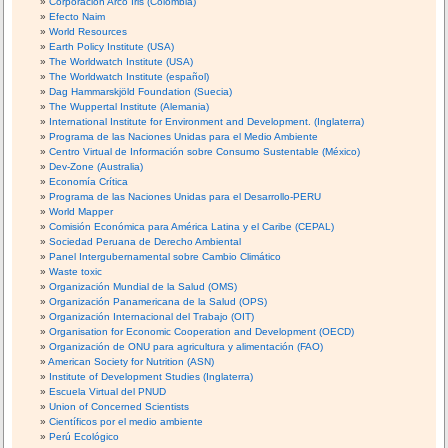
Corporación Arco Iris (Colombia)
Efecto Naim
World Resources
Earth Policy Institute (USA)
The Worldwatch Institute (USA)
The Worldwatch Institute (español)
Dag Hammarskjöld Foundation (Suecia)
The Wuppertal Institute (Alemania)
International Institute for Environment and Development. (Inglaterra)
Programa de las Naciones Unidas para el Medio Ambiente
Centro Virtual de Información sobre Consumo Sustentable (México)
Dev-Zone (Australia)
Economía Crítica
Programa de las Naciones Unidas para el Desarrollo-PERU
World Mapper
Comisión Económica para América Latina y el Caribe (CEPAL)
Sociedad Peruana de Derecho Ambiental
Panel Intergubernamental sobre Cambio Climático
Waste toxic
Organización Mundial de la Salud (OMS)
Organización Panamericana de la Salud (OPS)
Organización Internacional del Trabajo (OIT)
Organisation for Economic Cooperation and Development (OECD)
Organización de ONU para agricultura y alimentación (FAO)
American Society for Nutrition (ASN)
Institute of Development Studies (Inglaterra)
Escuela Virtual del PNUD
Union of Concerned Scientists
Científicos por el medio ambiente
Perú Ecológico