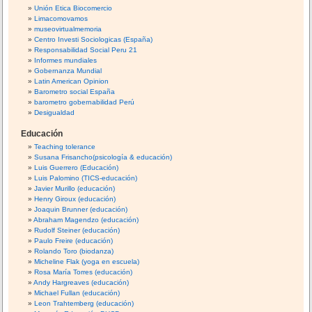
Unión Etica Biocomercio
Limacomovamos
museovirtualmemoria
Centro Investi Sociologicas (España)
Responsabilidad Social Peru 21
Informes mundiales
Gobernanza Mundial
Latin American Opinion
Barometro social España
barometro gobernabilidad Perú
Desigualdad
Educación
Teaching tolerance
Susana Frisancho(psicología & educación)
Luis Guerrero (Educación)
Luis Palomino (TICS-educación)
Javier Murillo (educación)
Henry Giroux (educación)
Joaquin Brunner (educación)
Abraham Magendzo (educación)
Rudolf Steiner (educación)
Paulo Freire (educación)
Rolando Toro (biodanza)
Micheline Flak (yoga en escuela)
Rosa María Torres (educación)
Andy Hargreaves (educación)
Michael Fullan (educación)
Leon Trahtemberg (educación)