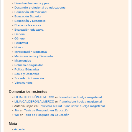
Derechos humanos y paz
Desarrollo profesional de educadores
Educación internacional
Educación Superior
Educación y Desarrollo
El eco de las voces
Evaluación educativa
General
Género
HardWord
Humor
Investigación Educativa
Medio ambiente y Desarrollo
Miramundos
Pobreza-desigualdad
Política Educativa
Salud y Desarrollo
Sociedad información
Vibramundos
Comentarios recientes
LILIA CALDERÓN ALMERCO
en
Panel sobre huelga magisterial
LILIA CALDERÓN ALMERCO
en
Panel sobre huelga magisterial
Antonio Cajas
en
Entrevista al Prof. Sime sobre huelga magisterial
Jim
en
Tesis de Posgrado en Educación
Will
en
Tesis de Posgrado en Educación
Meta
Acceder