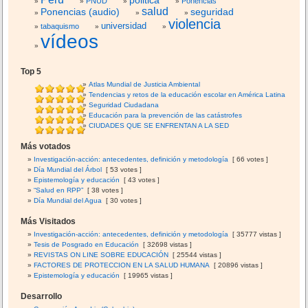
PNUD
Ponencias
salud
Ponencias (audio)
seguridad
violencia
universidad
tabaquismo
vídeos
Top 5
Atlas Mundial de Justicia Ambiental
Tendencias y retos de la educación escolar en América Latina
Seguridad Ciudadana
Educación para la prevención de las catástrofes
CIUDADES QUE SE ENFRENTAN A LA SED
Más votados
Investigación-acción: antecedentes, definición y metodología
[ 66 votes ]
Día Mundial del Árbol
[ 53 votes ]
Epistemología y educación
[ 43 votes ]
“Salud en RPP”
[ 38 votes ]
Día Mundial del Agua
[ 30 votes ]
Más Visitados
Investigación-acción: antecedentes, definición y metodología
[ 35777 vistas ]
Tesis de Posgrado en Educación
[ 32698 vistas ]
REVISTAS ON LINE SOBRE EDUCACIÓN
[ 25544 vistas ]
FACTORES DE PROTECCION EN LA SALUD HUMANA
[ 20896 vistas ]
Epistemología y educación
[ 19965 vistas ]
Desarrollo