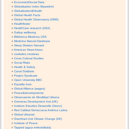
Economic&Social Data
Globalisation index Maastricht
Globalization&Health
Global Health Facts
Global Health Observatory (OMS)
Healthfinder
HealthCare research (USA)
Gallup wellbeing
Biblioteca Medicina USA
Medicina Natural Database
Sleep Division Harvard
American Heart Assoc
ciudades creativas
Cross Cultural Studies
Social Risks
Health & Safety
Canal Solidario
Project Syndicate
Open University BBC
Equality trust
Global Alliance (wages)
Peace&developmente
Observatorio de Movilidad Urbana
Overseas Development Inst (UK)
Instituto Estudios Desarrollo (Vasco)
Red Calidad Democracia América Latina
Global Urbanist
Grantham Inst Climate Change (UK)
Institute of Peace
Tapped (agua embotellada)