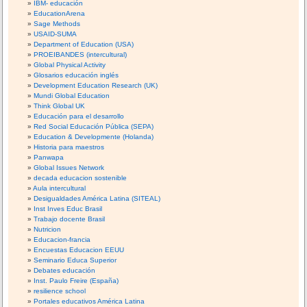
IBM- educación
EducationArena
Sage Methods
USAID-SUMA
Department of Education (USA)
PROEIBANDES (intercultural)
Global Physical Activity
Glosarios educación inglés
Development Education Research (UK)
Mundi Global Education
Think Global UK
Educación para el desarrollo
Red Social Educación Pública (SEPA)
Education & Developmente (Holanda)
Historia para maestros
Panwapa
Global Issues Network
decada educacion sostenible
Aula intercultural
Desigualdades América Latina (SITEAL)
Inst Inves Educ Brasil
Trabajo docente Brasil
Nutricion
Educacion-francia
Encuestas Educacion EEUU
Seminario Educa Superior
Debates educación
Inst. Paulo Freire (España)
resilience school
Portales educativos América Latina