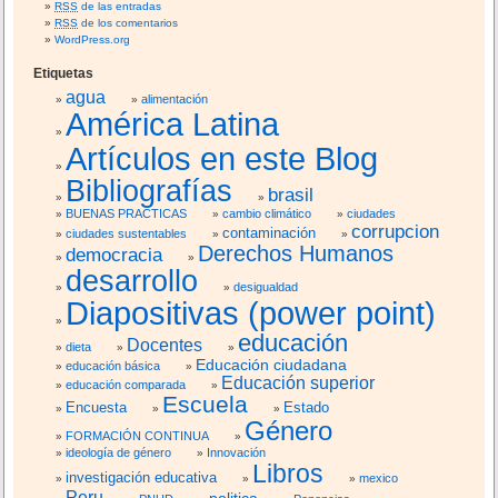
RSS
de las entradas
RSS
de los comentarios
WordPress.org
Etiquetas
agua
alimentación
América Latina
Artículos en este Blog
Bibliografías
brasil
BUENAS PRACTICAS
cambio climático
ciudades
corrupcion
contaminación
ciudades sustentables
Derechos Humanos
democracia
desarrollo
desigualdad
Diapositivas (power point)
educación
Docentes
dieta
Educación ciudadana
educación básica
Educación superior
educación comparada
Escuela
Encuesta
Estado
Género
FORMACIÓN CONTINUA
ideología de género
Innovación
Libros
investigación educativa
mexico
Peru
politica