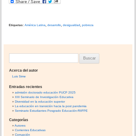
b
ar
o
tir
o
Etiquetas:
América Latina
,
desarrollo
,
desigualdad
,
pobreza
k
B
u
Acerca del autor
s
Luis Sime
c
Entradas recientes
a
admisión doctorado educación PUCP 2025
XIII Seminario de Investigación Educativa
r
Diversidad en la educación superior
:
La educación en transición hacia la post pandemia
Seminario Estudiantes Posgrado Educación-RIIFPE
Categorías
Autores
Corrientes Educativas
Corrupción