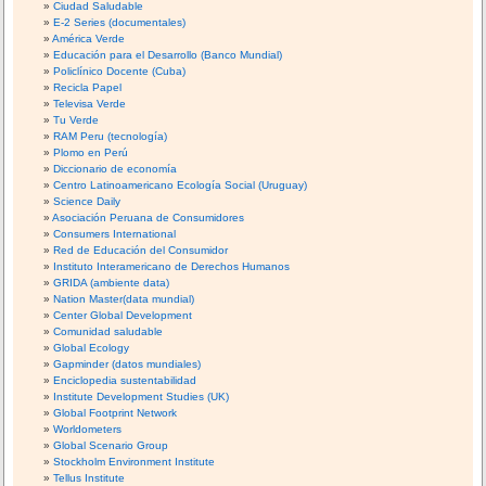
Ciudad Saludable
E-2 Series (documentales)
América Verde
Educación para el Desarrollo (Banco Mundial)
Policlínico Docente (Cuba)
Recicla Papel
Televisa Verde
Tu Verde
RAM Peru (tecnología)
Plomo en Perú
Diccionario de economía
Centro Latinoamericano Ecología Social (Uruguay)
Science Daily
Asociación Peruana de Consumidores
Consumers International
Red de Educación del Consumidor
Instituto Interamericano de Derechos Humanos
GRIDA (ambiente data)
Nation Master(data mundial)
Center Global Development
Comunidad saludable
Global Ecology
Gapminder (datos mundiales)
Enciclopedia sustentabilidad
Institute Development Studies (UK)
Global Footprint Network
Worldometers
Global Scenario Group
Stockholm Environment Institute
Tellus Institute