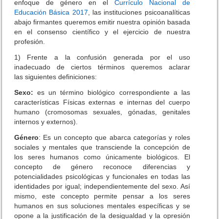
L
enfoque de género en el
Currículo Nacional de
o
e
Educación Básica 2017
, las instituciones psicoanalíticas
e
i
abajo firmantes queremos emitir nuestra opinión basada
s
v
en el consenso científico y el ejercicio de nuestra
c
a
profesión.
o
e
l
1) Frente a la confusión generada por el uso
n
a
t
inadecuado de ciertos términos queremos aclarar
r
r
las siguientes definiciones:
e
Sexo:
es un término biológico correspondiente a las
v
características Físicas externas e internas del cuerpo
i
humano (cromosomas sexuales, gónadas, genitales
s
internos y externos).
t
a
Género
: Es un concepto que abarca categorías y roles
a
sociales y mentales que transciende la concepción de
L
los seres humanos como únicamente biológicos. El
e
concepto de género reconoce diferencias y
ó
potencialidades psicológicas y funcionales en todas las
n
identidades por igual; independientemente del sexo. Así
T
mismo, este concepto permite pensar a los seres
r
humanos en sus soluciones mentales específicas y se
a
h
opone a la justificación de la desigualdad y la opresión