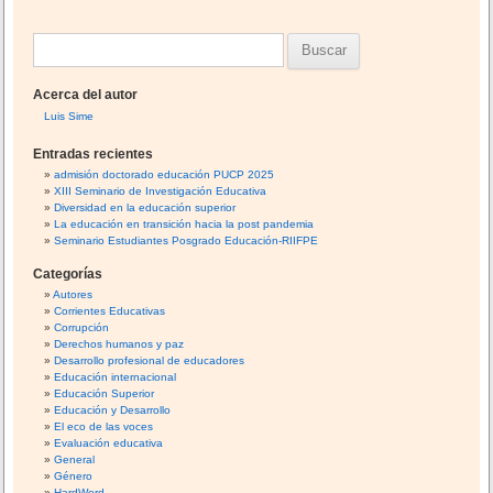
o
tir
g
r
é
r
o
B
n
i
e
k
c
u
r
u
Acerca del autor
s
o
l
Luis Sime
c
o
Entradas recientes
N
a
admisión doctorado educación PUCP 2025
a
XIII Seminario de Investigación Educativa
r
c
Diversidad en la educación superior
i
:
La educación en transición hacia la post pandemia
o
Seminario Estudiantes Posgrado Educación-RIIFPE
n
Categorías
a
Autores
l
Corrientes Educativas
P
Corrupción
e
Derechos humanos y paz
Desarrollo profesional de educadores
r
Educación internacional
ú
Educación Superior
e
Educación y Desarrollo
El eco de las voces
i
Evaluación educativa
g
General
u
Género
a
HardWord