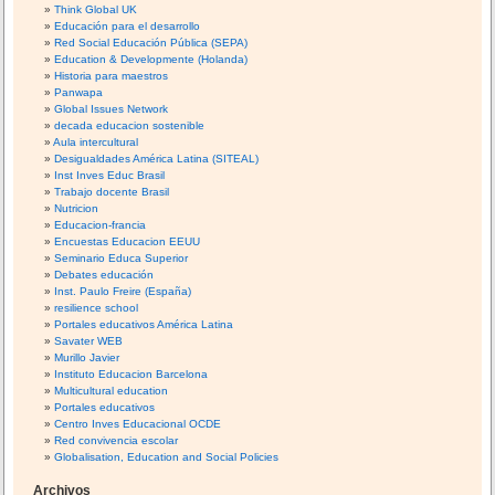
Think Global UK
Educación para el desarrollo
Red Social Educación Pública (SEPA)
Education & Developmente (Holanda)
Historia para maestros
Panwapa
Global Issues Network
decada educacion sostenible
Aula intercultural
Desigualdades América Latina (SITEAL)
Inst Inves Educ Brasil
Trabajo docente Brasil
Nutricion
Educacion-francia
Encuestas Educacion EEUU
Seminario Educa Superior
Debates educación
Inst. Paulo Freire (España)
resilience school
Portales educativos América Latina
Savater WEB
Murillo Javier
Instituto Educacion Barcelona
Multicultural education
Portales educativos
Centro Inves Educacional OCDE
Red convivencia escolar
Globalisation, Education and Social Policies
Archivos