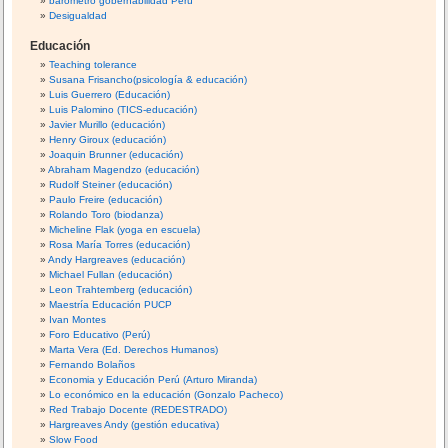
barometro gobernabilidad Perú
Desigualdad
Educación
Teaching tolerance
Susana Frisancho(psicología & educación)
Luis Guerrero (Educación)
Luis Palomino (TICS-educación)
Javier Murillo (educación)
Henry Giroux (educación)
Joaquin Brunner (educación)
Abraham Magendzo (educación)
Rudolf Steiner (educación)
Paulo Freire (educación)
Rolando Toro (biodanza)
Micheline Flak (yoga en escuela)
Rosa María Torres (educación)
Andy Hargreaves (educación)
Michael Fullan (educación)
Leon Trahtemberg (educación)
Maestría Educación PUCP
Ivan Montes
Foro Educativo (Perú)
Marta Vera (Ed. Derechos Humanos)
Fernando Bolaños
Economia y Educación Perú (Arturo Miranda)
Lo económico en la educación (Gonzalo Pacheco)
Red Trabajo Docente (REDESTRADO)
Hargreaves Andy (gestión educativa)
Slow Food