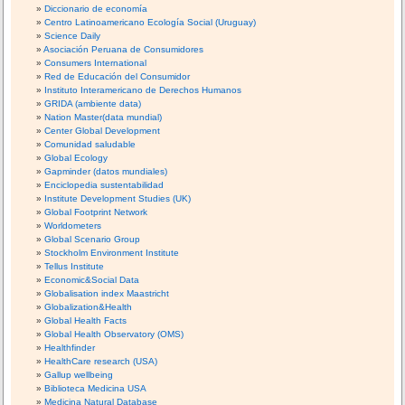
Diccionario de economía
Centro Latinoamericano Ecología Social (Uruguay)
Science Daily
Asociación Peruana de Consumidores
Consumers International
Red de Educación del Consumidor
Instituto Interamericano de Derechos Humanos
GRIDA (ambiente data)
Nation Master(data mundial)
Center Global Development
Comunidad saludable
Global Ecology
Gapminder (datos mundiales)
Enciclopedia sustentabilidad
Institute Development Studies (UK)
Global Footprint Network
Worldometers
Global Scenario Group
Stockholm Environment Institute
Tellus Institute
Economic&Social Data
Globalisation index Maastricht
Globalization&Health
Global Health Facts
Global Health Observatory (OMS)
Healthfinder
HealthCare research (USA)
Gallup wellbeing
Biblioteca Medicina USA
Medicina Natural Database