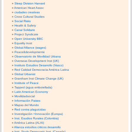
Sleep Division Harvard
American Heart Assoc
ciudades creativas
Cross Cultural Studies
Social Risks
Health & Safety
Canal Solidario
Project Syndicate
Open University BBC
Equality trust
Global Alliance (wages)
Peace&developmente
Observatorio de Movilidad Urbana
Overseas Development Inst (UK)
Instituto Estudios Desarrollo (Vasco)
Red Calidad Democracia América Latina
Global Urbanist
Grantham Inst Climate Change (UK)
Institute of Peace
Tapped (agua embotellada)
Latin American Economy
Movilidadsocial
Información Paises
Mapas del Mundo
Red contra plaguicidas
Investigación +Innovación (Europa)
Inst. Esudios Rurales (Colombia)
América Latina (ALAI)
Alianza estudios criticos desarrollo
Inst. Study Democratic Inst. (Canada)