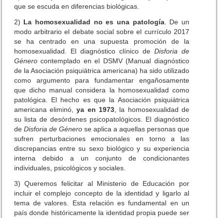
t
que se escuda en diferencias biológicas.
e
2)
La homosexualidad no es una patología
. De un
m
modo arbitrario el debate social sobre el currículo 2017
b
se ha centrado en una supuesta promoción de la
e
homosexualidad. El diagnóstico clínico de
Disforia de
r
Género
contemplado en el DSMV (Manual diagnóstico
g
s
de la Asociación psiquiátrica americana) ha sido utilizado
o
como argumento para fundamentar engañosamente
b
que dicho manual considera la homosexualidad como
r
patológica. El hecho es que la Asociación psiquiátrica
e
americana eliminó,
ya en 1973
, la homosexualidad de
G
su lista de desórdenes psicopatológicos. El diagnóstico
E
de
Disforia de Género
se aplica a aquellas personas que
N
sufren perturbaciones emocionales en torno a las
E
discrepancias entre su sexo biológico y su experiencia
R
interna debido a un conjunto de condicionantes
O
individuales, psicológicos y sociales.
e
n
3) Queremos felicitar al Ministerio de Educación por
l
incluir el complejo concepto de la identidad y ligarlo al
a
tema de valores. Esta relación es fundamental en un
C
país donde históricamente la identidad propia puede ser
u