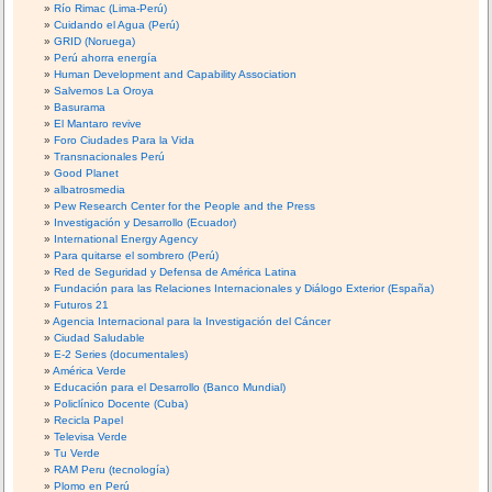
Río Rimac (Lima-Perú)
Cuidando el Agua (Perú)
GRID (Noruega)
Perú ahorra energía
Human Development and Capability Association
Salvemos La Oroya
Basurama
El Mantaro revive
Foro Ciudades Para la Vida
Transnacionales Perú
Good Planet
albatrosmedia
Pew Research Center for the People and the Press
Investigación y Desarrollo (Ecuador)
International Energy Agency
Para quitarse el sombrero (Perú)
Red de Seguridad y Defensa de América Latina
Fundación para las Relaciones Internacionales y Diálogo Exterior (España)
Futuros 21
Agencia Internacional para la Investigación del Cáncer
Ciudad Saludable
E-2 Series (documentales)
América Verde
Educación para el Desarrollo (Banco Mundial)
Policlínico Docente (Cuba)
Recicla Papel
Televisa Verde
Tu Verde
RAM Peru (tecnología)
Plomo en Perú