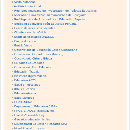
Alerta nutricional
Análisis institucional
Red Iberoamericana de Investigación en Políticas Educativas
Asociación Universitaria Iberoamericana de Postgrado
Red Argentina de Postgrados en Educación Superior
Sociedad de Investigación Educativa Peruana
Centro de incentivos docentes
Ciberbus escolar (ONU)
Escuelas Asociadas UNESCO
Buena docencia
Brújula Verde
Observatorio de Educación Caribe Colombiano
Observatorio Ciudad Educa (México)
Observatorio Chileno Educa
Ciudades Educadoras
Observatorio Foro Educativo
Educación-Trabajo
Biblioteca digital mundial
Education 2025
Salud en escolares
IBM- educación
EducationArena
Sage Methods
USAID-SUMA
Department of Education (USA)
PROEIBANDES (intercultural)
Global Physical Activity
Glosarios educación inglés
Development Education Research (UK)
Mundi Global Education