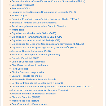
Centro Virtual de Información sobre Consumo Sustentable (México)
Dev-Zone (Australia)
Economía Crítica
Programa de las Naciones Unidas para el Desarrollo-PERU
World Mapper
Comisión Económica para América Latina y el Caribe (CEPAL)
Sociedad Peruana de Derecho Ambiental
Panel Intergubernamental sobre Cambio Climático
Waste toxic
Organización Mundial de la Salud (OMS)
Organización Panamericana de la Salud (OPS)
Organización Internacional del Trabajo (OIT)
Organisation for Economic Cooperation and Development (OECD)
Organización de ONU para agricultura y alimentación (FAO)
American Society for Nutrition (ASN)
Institute of Development Studies (Inglaterra)
Escuela Virtual del PNUD
Union of Concerned Scientists
Científicos por el medio ambiente
Perú Ecológico
Choice Consumo responsable
Salvar el Planeta (en inglés)
Ministerio de Medio Ambiente de España
Center for International Development (Harvard)
Centro Internacional de Investigaciones para el Desarrollo (IDRC-Canadá)
Asociación contra contaminación lumínica (España)
American Institute of Biological Sciences.
Clima de Cambios (PUCP)
World Resources Institute
Best Countries in different Index