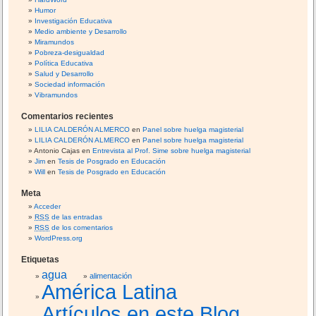
Humor
l
Investigación Educativa
d
Medio ambiente y Desarrollo
a
Miramundos
d
Pobreza-desigualdad
Política Educativa
d
Salud y Desarrollo
e
Sociedad información
g
Vibramundos
é
Comentarios recientes
n
LILIA CALDERÓN ALMERCO
en
Panel sobre huelga magisterial
e
LILIA CALDERÓN ALMERCO
en
Panel sobre huelga magisterial
r
Antonio Cajas
en
Entrevista al Prof. Sime sobre huelga magisterial
o
Jim
en
Tesis de Posgrado en Educación
Will
en
Tesis de Posgrado en Educación
Meta
Acceder
RSS
de las entradas
RSS
de los comentarios
WordPress.org
Etiquetas
agua
alimentación
América Latina
Artículos en este Blog