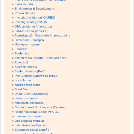
Index mundo
Environment & Development
Prision Studies
Investiga Ambiental (OARES)
Investig salud (HINARI)
ONU ambiente América Lat
Labora contra pobreza
Administración Desarrollo America Latina
Diccionario Ecológico
McKinsey Institute
Ecosalud
Sindemias
Amasterdam Institute Social Sciences
Ecosocial
proyecto milenio
Ciudad Nuestra (Perú)
Inst.Ciencias Naturaleza (PUCP)
Local future
cocinas mejoradas
Food First
Unión Etica Biocomercio
Limacomovamos
museovirtualmemoria
Centro Investi Sociologicas (España)
Responsabilidad Social Peru 21
Informes mundiales
Gobernanza Mundial
Latin American Opinion
Barometro social España