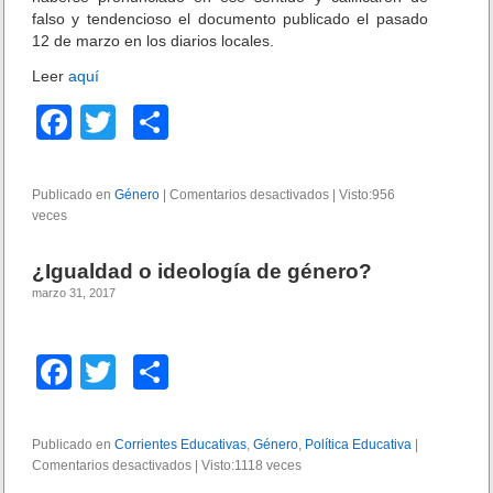
falso y tendencioso el documento publicado el pasado
12 de marzo en los diarios locales.
Leer
aquí
F
T
C
a
wi
o
c
tt
m
Publicado en
Género
|
Comentarios desactivados
e
|
Visto:956
veces
e
er
p
n
D
b
ar
i
¿Igualdad o ideología de género?
r
o
tir
marzo 31, 2017
e
c
o
t
k
F
T
C
o
r
a
wi
o
e
s
c
tt
m
Publicado en
Corrientes Educativas
,
Género
,
Política Educativa
|
d
Comentarios desactivados
e
er
p
e
|
Visto:1118 veces
e
n
n