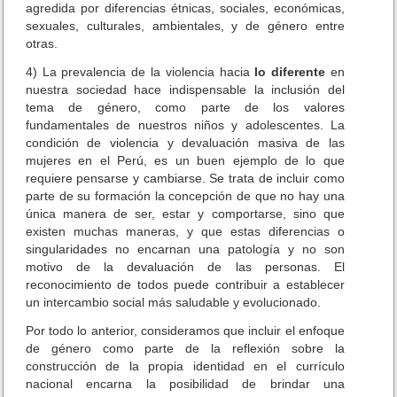
agredida por diferencias étnicas, sociales, económicas,
r
sexuales, culturales, ambientales, y de género entre
r
otras.
i
c
4) La prevalencia de la violencia hacia
lo diferente
en
u
nuestra sociedad hace indispensable la inclusión del
l
tema de género, como parte de los valores
a
fundamentales de nuestros niños y adolescentes. La
E
condición de violencia y devaluación masiva de las
s
mujeres en el Perú, es un buen ejemplo de lo que
c
requiere pensarse y cambiarse. Se trata de incluir como
o
parte de su formación la concepción de que no hay una
l
única manera de ser, estar y comportarse, sino que
a
existen muchas maneras, y que estas diferencias o
r
singularidades no encarnan una patología y no son
d
motivo de la devaluación de las personas. El
e
reconocimiento de todos puede contribuir a establecer
l
un intercambio social más saludable y evolucionado.
P
e
Por todo lo anterior, consideramos que incluir el enfoque
r
de género como parte de la reflexión sobre la
u
construcción de la propia identidad en el currículo
nacional encarna la posibilidad de brindar una