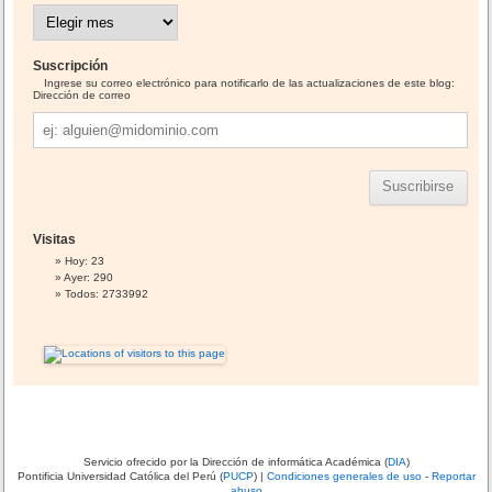
A
r
c
h
i
Suscripción
v
o
Ingrese su correo electrónico para notificarlo de las actualizaciones de este blog:
s
Dirección de correo
Dirección
de
correo
Visitas
Hoy: 23
Ayer: 290
Todos: 2733992
Servicio ofrecido por la Dirección de informática Académica (
DIA
)
Pontificia Universidad Católica del Perú (
PUCP
) |
Condiciones generales de uso
-
Reportar
abuso