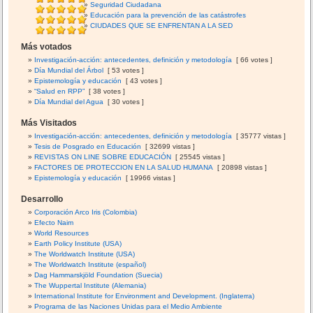
Seguridad Ciudadana
Educación para la prevención de las catástrofes
CIUDADES QUE SE ENFRENTAN A LA SED
Más votados
Investigación-acción: antecedentes, definición y metodología
[ 66 votes ]
Día Mundial del Árbol
[ 53 votes ]
Epistemología y educación
[ 43 votes ]
“Salud en RPP”
[ 38 votes ]
Día Mundial del Agua
[ 30 votes ]
Más Visitados
Investigación-acción: antecedentes, definición y metodología
[ 35777 vistas ]
Tesis de Posgrado en Educación
[ 32699 vistas ]
REVISTAS ON LINE SOBRE EDUCACIÓN
[ 25545 vistas ]
FACTORES DE PROTECCION EN LA SALUD HUMANA
[ 20898 vistas ]
Epistemología y educación
[ 19966 vistas ]
Desarrollo
Corporación Arco Iris (Colombia)
Efecto Naim
World Resources
Earth Policy Institute (USA)
The Worldwatch Institute (USA)
The Worldwatch Institute (español)
Dag Hammarskjöld Foundation (Suecia)
The Wuppertal Institute (Alemania)
International Institute for Environment and Development. (Inglaterra)
Programa de las Naciones Unidas para el Medio Ambiente