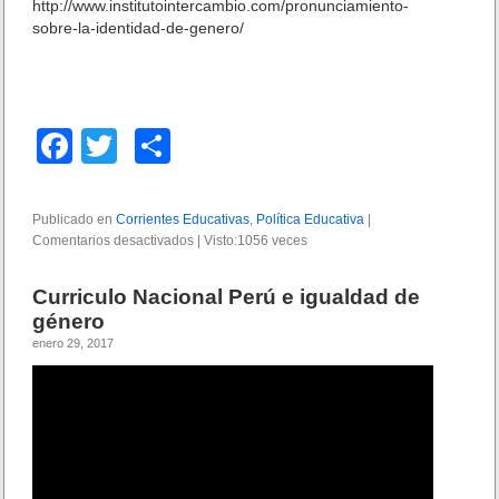
http://www.institutointercambio.com/pronunciamiento-
sobre-la-identidad-de-genero/
F
T
C
a
wi
o
c
tt
m
Publicado en
Corrientes Educativas
,
Política Educativa
|
Comentarios desactivados
e
er
p
e
|
Visto:1056 veces
n
b
ar
P
Curriculo Nacional Perú e igualdad de
R
o
tir
género
O
enero 29, 2017
N
o
U
k
N
C
I
A
M
I