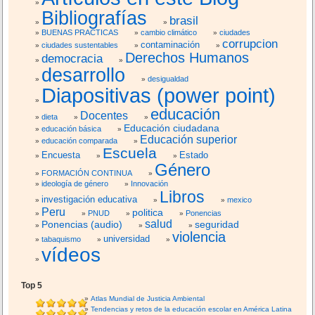
Bibliografías
brasil
BUENAS PRACTICAS
cambio climático
ciudades
corrupcion
contaminación
ciudades sustentables
Derechos Humanos
democracia
desarrollo
desigualdad
Diapositivas (power point)
educación
Docentes
dieta
Educación ciudadana
educación básica
Educación superior
educación comparada
Escuela
Encuesta
Estado
Género
FORMACIÓN CONTINUA
ideología de género
Innovación
Libros
investigación educativa
mexico
Peru
politica
PNUD
Ponencias
salud
Ponencias (audio)
seguridad
violencia
universidad
tabaquismo
vídeos
Top 5
Atlas Mundial de Justicia Ambiental
Tendencias y retos de la educación escolar en América Latina