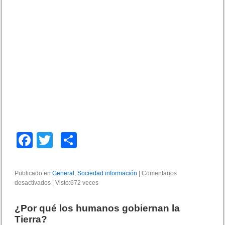
F
T
C
a
wi
o
c
tt
m
Publicado en
General
,
Sociedad información
|
Comentarios
desactivados
e
e
|
er
Visto:672 veces
p
n
b
ar
N
¿Por qué los humanos gobiernan la
a
o
tir
Tierra?
c