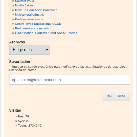
Savater WEB
Murillo Javier
Instituto Educacion Barcelona
Multicultural education
Portales educativos
Centro Inves Educacional OCDE
Red convivencia escolar
Globalisation, Education and Social Policies
Archivos
A
r
c
h
i
Suscripción
v
o
Ingrese su correo electrónico para notificarlo de las actualizaciones de este blog:
s
Dirección de correo
Dirección
de
correo
Visitas
Hoy: 76
Ayer: 290
Todos: 2734045