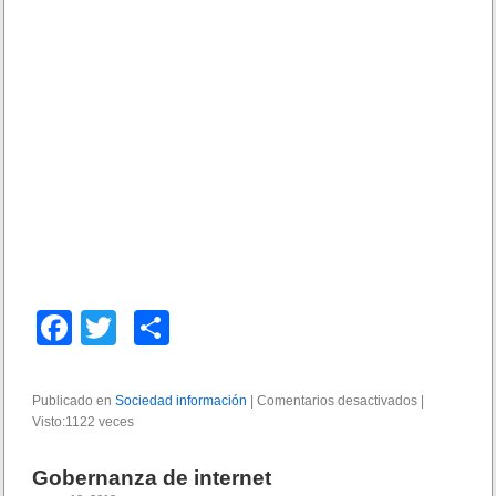
F
T
C
a
wi
o
c
tt
m
Publicado en
Sociedad información
|
Comentarios desactivados
e
|
Visto:1122 veces
e
er
p
n
H
b
ar
i
Gobernanza de internet
t