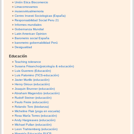
Unión Etica Biocomercio
Limacomovamos
museovirtualmemoria
Centro Investi Sociologicas (España)
Responsabilidad Social Peru 21
Informes mundiales
Gobernanza Mundial
Latin American Opinion
Barometro social España
barometro gobernabilidad Perú
Desigualdad
Educación
Teaching tolerance
Susana Frisancho(psicología & educación)
Luis Guerrero (Educación)
Luis Palomino (TICS-educación)
Javier Murillo (educación)
Henry Giroux (educación)
Joaquin Brunner (educación)
Abraham Magendzo (educación)
Rudolf Steiner (educación)
Paulo Freire (educación)
Rolando Toro (biodanza)
Micheline Flak (yoga en escuela)
Rosa María Torres (educación)
Andy Hargreaves (educación)
Michael Fullan (educación)
Leon Trahtemberg (educación)
Maestría Educación PUCP