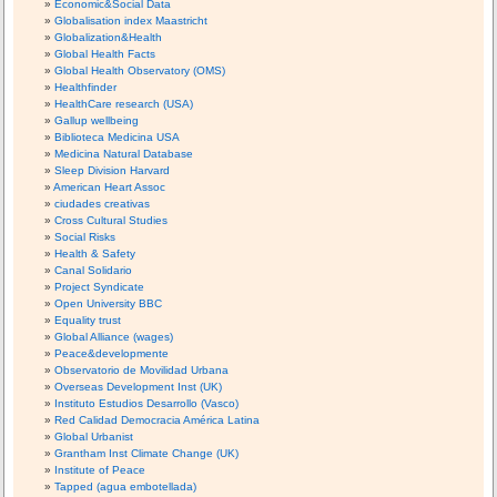
Economic&Social Data
Globalisation index Maastricht
Globalization&Health
Global Health Facts
Global Health Observatory (OMS)
Healthfinder
HealthCare research (USA)
Gallup wellbeing
Biblioteca Medicina USA
Medicina Natural Database
Sleep Division Harvard
American Heart Assoc
ciudades creativas
Cross Cultural Studies
Social Risks
Health & Safety
Canal Solidario
Project Syndicate
Open University BBC
Equality trust
Global Alliance (wages)
Peace&developmente
Observatorio de Movilidad Urbana
Overseas Development Inst (UK)
Instituto Estudios Desarrollo (Vasco)
Red Calidad Democracia América Latina
Global Urbanist
Grantham Inst Climate Change (UK)
Institute of Peace
Tapped (agua embotellada)