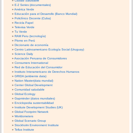
Ciudad Saludable
E-2 Series (documentales)
América Verde
Educación para el Desarrollo (Banco Mundial)
Policlínico Docente (Cuba)
Recicla Papel
Televisa Verde
Tu Verde
RAM Peru (tecnología)
Plomo en Perú
Diccionario de economía
Centro Latinoamericano Ecología Social (Uruguay)
Science Daily
Asociación Peruana de Consumidores
Consumers International
Red de Educación del Consumidor
Instituto Interamericano de Derechos Humanos
GRIDA (ambiente data)
Nation Master(data mundial)
Center Global Development
Comunidad saludable
Global Ecology
Gapminder (datos mundiales)
Enciclopedia sustentabilidad
Institute Development Studies (UK)
Global Footprint Network
Worldometers
Global Scenario Group
Stockholm Environment Institute
Tellus Institute