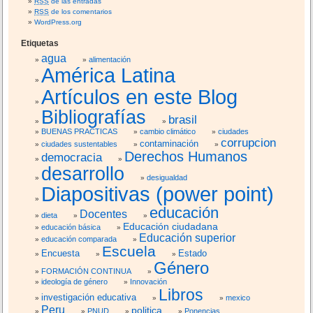
RSS
de las entradas
RSS
de los comentarios
WordPress.org
Etiquetas
agua
alimentación
América Latina
Artículos en este Blog
Bibliografías
brasil
BUENAS PRACTICAS
cambio climático
ciudades
corrupcion
contaminación
ciudades sustentables
Derechos Humanos
democracia
desarrollo
desigualdad
Diapositivas (power point)
educación
Docentes
dieta
Educación ciudadana
educación básica
Educación superior
educación comparada
Escuela
Encuesta
Estado
Género
FORMACIÓN CONTINUA
ideología de género
Innovación
Libros
investigación educativa
mexico
Peru
politica
PNUD
Ponencias