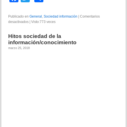
l
a
wi
o
p
l
c
tt
m
Publicado en
General
,
Sociedad información
|
Comentarios
a
desactivados
e
e
|
er
Visto:773 veces
p
n
n
e
b
ar
I
t
Hitos sociedad de la
n
a
o
tir
información/conocimiento
d
marzo 25, 2018
i
o
a
k
:
¿
L
a
p
r
i
m
e
r
a
n
a