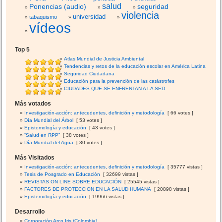
salud
Ponencias (audio)
seguridad
violencia
universidad
tabaquismo
vídeos
Top 5
Atlas Mundial de Justicia Ambiental
Tendencias y retos de la educación escolar en América Latina
Seguridad Ciudadana
Educación para la prevención de las catástrofes
CIUDADES QUE SE ENFRENTAN A LA SED
Más votados
Investigación-acción: antecedentes, definición y metodología
[ 66 votes ]
Día Mundial del Árbol
[ 53 votes ]
Epistemología y educación
[ 43 votes ]
“Salud en RPP”
[ 38 votes ]
Día Mundial del Agua
[ 30 votes ]
Más Visitados
Investigación-acción: antecedentes, definición y metodología
[ 35777 vistas ]
Tesis de Posgrado en Educación
[ 32699 vistas ]
REVISTAS ON LINE SOBRE EDUCACIÓN
[ 25545 vistas ]
FACTORES DE PROTECCION EN LA SALUD HUMANA
[ 20898 vistas ]
Epistemología y educación
[ 19966 vistas ]
Desarrollo
Corporación Arco Iris (Colombia)