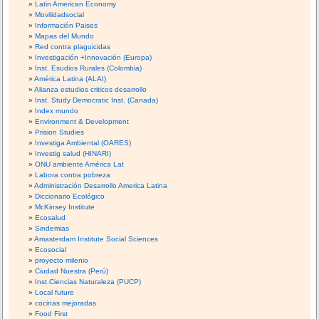
Latin American Economy
Movilidadsocial
Información Paises
Mapas del Mundo
Red contra plaguicidas
Investigación +Innovación (Europa)
Inst. Esudios Rurales (Colombia)
América Latina (ALAI)
Alianza estudios criticos desarrollo
Inst. Study Democratic Inst. (Canada)
Index mundo
Environment & Development
Prision Studies
Investiga Ambiental (OARES)
Investig salud (HINARI)
ONU ambiente América Lat
Labora contra pobreza
Administración Desarrollo America Latina
Diccionario Ecológico
McKinsey Institute
Ecosalud
Sindemias
Amasterdam Institute Social Sciences
Ecosocial
proyecto milenio
Ciudad Nuestra (Perú)
Inst.Ciencias Naturaleza (PUCP)
Local future
cocinas mejoradas
Food First