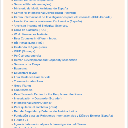
Salvar el Planeta (en inglés)
Ministerio de Medio Ambiente de España
Center for International Development (Harvard)
Centro Internacional de Investigaciones para el Desarrollo (IDRC-Canadá)
Asociación contra contaminación lumínica (España)
American Institute of Biological Sciences.
Clima de Cambios (PUCP)
World Resources Institute
Best Countries in different Index
Río Rimac (Lima-Perú)
Cuidando el Agua (Perú)
GRID (Noruega)
Perú ahorra energía
Human Development and Capability Association
Salvemos La Oroya
Basurama
El Mantaro revive
Foro Ciudades Para la Vida
Transnacionales Perú
Good Planet
albatrosmedia
Pew Research Center for the People and the Press
Investigación y Desarrollo (Ecuador)
International Energy Agency
Para quitarse el sombrero (Perú)
Red de Seguridad y Defensa de América Latina
Fundación para las Relaciones Internacionales y Diálogo Exterior (España)
Futuros 21
Agencia Internacional para la Investigación del Cáncer