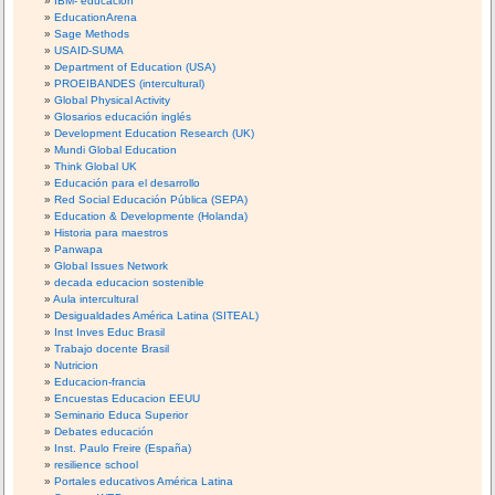
IBM- educación
EducationArena
Sage Methods
USAID-SUMA
Department of Education (USA)
PROEIBANDES (intercultural)
Global Physical Activity
Glosarios educación inglés
Development Education Research (UK)
Mundi Global Education
Think Global UK
Educación para el desarrollo
Red Social Educación Pública (SEPA)
Education & Developmente (Holanda)
Historia para maestros
Panwapa
Global Issues Network
decada educacion sostenible
Aula intercultural
Desigualdades América Latina (SITEAL)
Inst Inves Educ Brasil
Trabajo docente Brasil
Nutricion
Educacion-francia
Encuestas Educacion EEUU
Seminario Educa Superior
Debates educación
Inst. Paulo Freire (España)
resilience school
Portales educativos América Latina