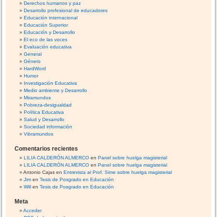
t
Derechos humanos y paz
Desarrollo profesional de educadores
Educación internacional
Educación Superior
Educación y Desarrollo
El eco de las voces
Evaluación educativa
General
Género
HardWord
Humor
Investigación Educativa
Medio ambiente y Desarrollo
Miramundos
Pobreza-desigualdad
Política Educativa
Salud y Desarrollo
Sociedad información
Vibramundos
Comentarios recientes
LILIA CALDERÓN ALMERCO
en
Panel sobre huelga magisterial
LILIA CALDERÓN ALMERCO
en
Panel sobre huelga magisterial
Antonio Cajas
en
Entrevista al Prof. Sime sobre huelga magisterial
Jim
en
Tesis de Posgrado en Educación
Will
en
Tesis de Posgrado en Educación
Meta
Acceder