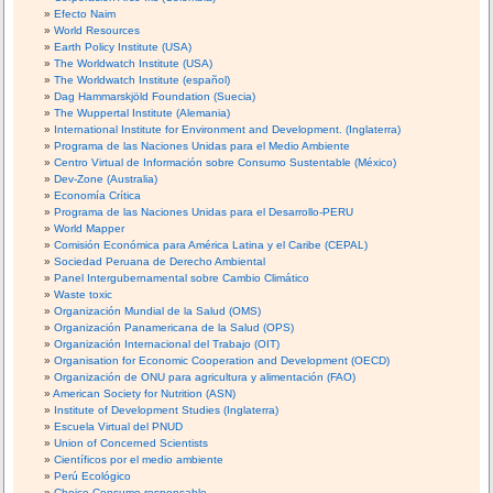
Efecto Naim
World Resources
Earth Policy Institute (USA)
The Worldwatch Institute (USA)
The Worldwatch Institute (español)
Dag Hammarskjöld Foundation (Suecia)
The Wuppertal Institute (Alemania)
International Institute for Environment and Development. (Inglaterra)
Programa de las Naciones Unidas para el Medio Ambiente
Centro Virtual de Información sobre Consumo Sustentable (México)
Dev-Zone (Australia)
Economía Crítica
Programa de las Naciones Unidas para el Desarrollo-PERU
World Mapper
Comisión Económica para América Latina y el Caribe (CEPAL)
Sociedad Peruana de Derecho Ambiental
Panel Intergubernamental sobre Cambio Climático
Waste toxic
Organización Mundial de la Salud (OMS)
Organización Panamericana de la Salud (OPS)
Organización Internacional del Trabajo (OIT)
Organisation for Economic Cooperation and Development (OECD)
Organización de ONU para agricultura y alimentación (FAO)
American Society for Nutrition (ASN)
Institute of Development Studies (Inglaterra)
Escuela Virtual del PNUD
Union of Concerned Scientists
Científicos por el medio ambiente
Perú Ecológico
Choice Consumo responsable