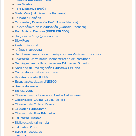
Ivan Montes
Foro Educativo (Perú)
Marta Vera (Ed. Derechos Humanos)
Fernando Bolaños
Economia y Educación Perú (Arturo Miranda)
Lo económico en la educación (Gonzalo Pacheco)
Red Trabajo Docente (REDESTRADO)
Hargreaves Andy (gestión educativa)
Slow Food
Alerta nutricional
Análisis institucional
Red Iberoamericana de Investigación en Políticas Educativas
Asociación Universitaria Iberoamericana de Postgrado
Red Argentina de Postgrados en Educación Superior
Sociedad de Investigación Educativa Peruana
Centro de incentivos docentes
Ciberbus escolar (ONU)
Escuelas Asociadas UNESCO
Buena docencia
Brújula Verde
Observatorio de Educación Caribe Colombiano
Observatorio Ciudad Educa (México)
Observatorio Chileno Educa
Ciudades Educadoras
Observatorio Foro Educativo
Educación-Trabajo
Biblioteca digital mundial
Education 2025
Salud en escolares