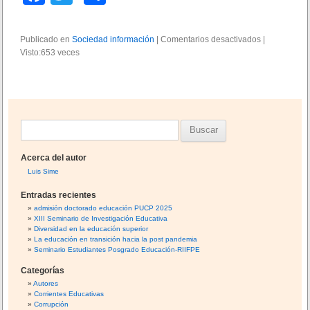
a
wi
o
n
/
c
tt
m
c
Publicado en
Sociedad información
|
Comentarios desactivados
e
|
o
Visto:653 veces
e
er
p
n
n
G
b
ar
o
o
c
b
o
tir
i
e
m
r
o
B
i
n
k
e
a
u
n
n
Acerca del autor
s
t
z
Luis Sime
o
c
a
Entradas recientes
d
a
admisión doctorado educación PUCP 2025
e
XIII Seminario de Investigación Educativa
r
i
Diversidad en la educación superior
n
:
La educación en transición hacia la post pandemia
t
Seminario Estudiantes Posgrado Educación-RIIFPE
e
Categorías
r
Autores
n
Corrientes Educativas
e
Corrupción