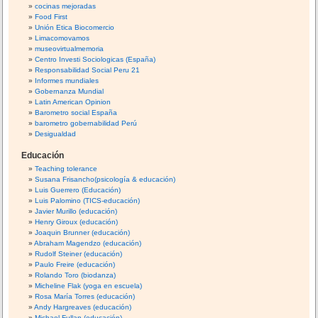
cocinas mejoradas
Food First
Unión Etica Biocomercio
Limacomovamos
museovirtualmemoria
Centro Investi Sociologicas (España)
Responsabilidad Social Peru 21
Informes mundiales
Gobernanza Mundial
Latin American Opinion
Barometro social España
barometro gobernabilidad Perú
Desigualdad
Educación
Teaching tolerance
Susana Frisancho(psicología & educación)
Luis Guerrero (Educación)
Luis Palomino (TICS-educación)
Javier Murillo (educación)
Henry Giroux (educación)
Joaquin Brunner (educación)
Abraham Magendzo (educación)
Rudolf Steiner (educación)
Paulo Freire (educación)
Rolando Toro (biodanza)
Micheline Flak (yoga en escuela)
Rosa María Torres (educación)
Andy Hargreaves (educación)
Michael Fullan (educación)