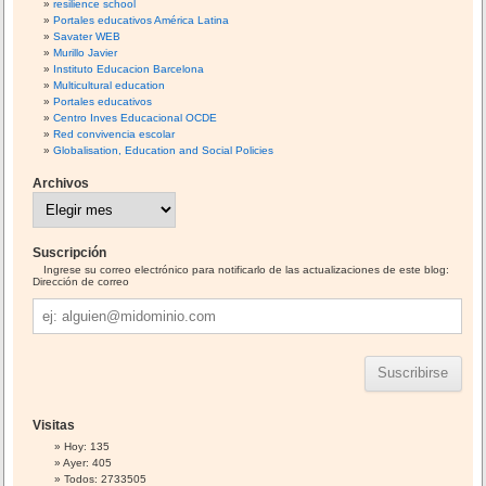
resilience school
Portales educativos América Latina
Savater WEB
Murillo Javier
Instituto Educacion Barcelona
Multicultural education
Portales educativos
Centro Inves Educacional OCDE
Red convivencia escolar
Globalisation, Education and Social Policies
Archivos
A
r
c
h
i
Suscripción
v
o
Ingrese su correo electrónico para notificarlo de las actualizaciones de este blog:
s
Dirección de correo
Dirección
de
correo
Visitas
Hoy: 135
Ayer: 405
Todos: 2733505