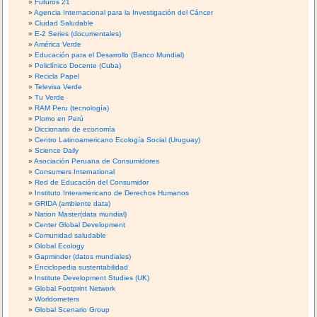
Futuros 21
Agencia Internacional para la Investigación del Cáncer
Ciudad Saludable
E-2 Series (documentales)
América Verde
Educación para el Desarrollo (Banco Mundial)
Policlínico Docente (Cuba)
Recicla Papel
Televisa Verde
Tu Verde
RAM Peru (tecnología)
Plomo en Perú
Diccionario de economía
Centro Latinoamericano Ecología Social (Uruguay)
Science Daily
Asociación Peruana de Consumidores
Consumers International
Red de Educación del Consumidor
Instituto Interamericano de Derechos Humanos
GRIDA (ambiente data)
Nation Master(data mundial)
Center Global Development
Comunidad saludable
Global Ecology
Gapminder (datos mundiales)
Enciclopedia sustentabilidad
Institute Development Studies (UK)
Global Footprint Network
Worldometers
Global Scenario Group