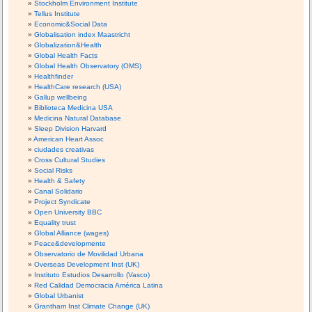
Stockholm Environment Institute
Tellus Institute
Economic&Social Data
Globalisation index Maastricht
Globalization&Health
Global Health Facts
Global Health Observatory (OMS)
Healthfinder
HealthCare research (USA)
Gallup wellbeing
Biblioteca Medicina USA
Medicina Natural Database
Sleep Division Harvard
American Heart Assoc
ciudades creativas
Cross Cultural Studies
Social Risks
Health & Safety
Canal Solidario
Project Syndicate
Open University BBC
Equality trust
Global Alliance (wages)
Peace&developmente
Observatorio de Movilidad Urbana
Overseas Development Inst (UK)
Instituto Estudios Desarrollo (Vasco)
Red Calidad Democracia América Latina
Global Urbanist
Grantham Inst Climate Change (UK)