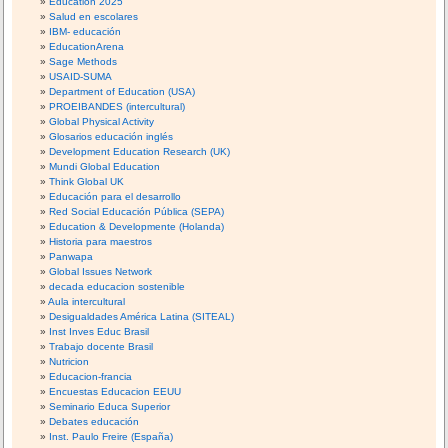
Education 2025
Salud en escolares
IBM- educación
EducationArena
Sage Methods
USAID-SUMA
Department of Education (USA)
PROEIBANDES (intercultural)
Global Physical Activity
Glosarios educación inglés
Development Education Research (UK)
Mundi Global Education
Think Global UK
Educación para el desarrollo
Red Social Educación Pública (SEPA)
Education & Developmente (Holanda)
Historia para maestros
Panwapa
Global Issues Network
decada educacion sostenible
Aula intercultural
Desigualdades América Latina (SITEAL)
Inst Inves Educ Brasil
Trabajo docente Brasil
Nutricion
Educacion-francia
Encuestas Educacion EEUU
Seminario Educa Superior
Debates educación
Inst. Paulo Freire (España)