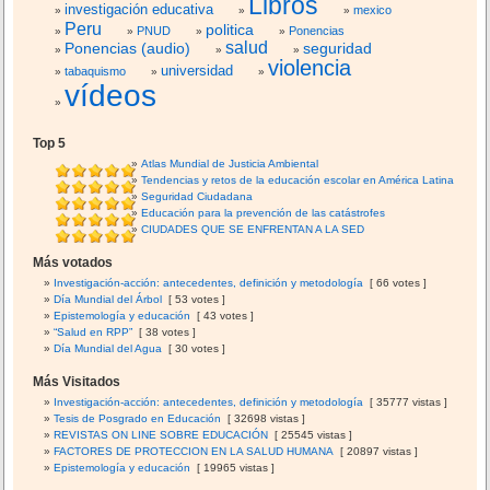
Libros
investigación educativa
mexico
Peru
politica
PNUD
Ponencias
salud
Ponencias (audio)
seguridad
violencia
universidad
tabaquismo
vídeos
Top 5
Atlas Mundial de Justicia Ambiental
Tendencias y retos de la educación escolar en América Latina
Seguridad Ciudadana
Educación para la prevención de las catástrofes
CIUDADES QUE SE ENFRENTAN A LA SED
Más votados
Investigación-acción: antecedentes, definición y metodología
[ 66 votes ]
Día Mundial del Árbol
[ 53 votes ]
Epistemología y educación
[ 43 votes ]
“Salud en RPP”
[ 38 votes ]
Día Mundial del Agua
[ 30 votes ]
Más Visitados
Investigación-acción: antecedentes, definición y metodología
[ 35777 vistas ]
Tesis de Posgrado en Educación
[ 32698 vistas ]
REVISTAS ON LINE SOBRE EDUCACIÓN
[ 25545 vistas ]
FACTORES DE PROTECCION EN LA SALUD HUMANA
[ 20897 vistas ]
Epistemología y educación
[ 19965 vistas ]