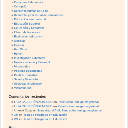
e
Corrientes Educativas
r
Corrupción
i
Derechos humanos y paz
Desarrollo profesional de educadores
o
Educación internacional
r
Educación Superior
P
Educación y Desarrollo
El eco de las voces
e
Evaluación educativa
r
General
ú
Género
HardWord
Humor
Investigación Educativa
Medio ambiente y Desarrollo
Miramundos
Pobreza-desigualdad
Política Educativa
Salud y Desarrollo
Sociedad información
Vibramundos
Comentarios recientes
LILIA CALDERÓN ALMERCO
en
Panel sobre huelga magisterial
LILIA CALDERÓN ALMERCO
en
Panel sobre huelga magisterial
Antonio Cajas
en
Entrevista al Prof. Sime sobre huelga magisterial
Jim
en
Tesis de Posgrado en Educación
Will
en
Tesis de Posgrado en Educación
Meta