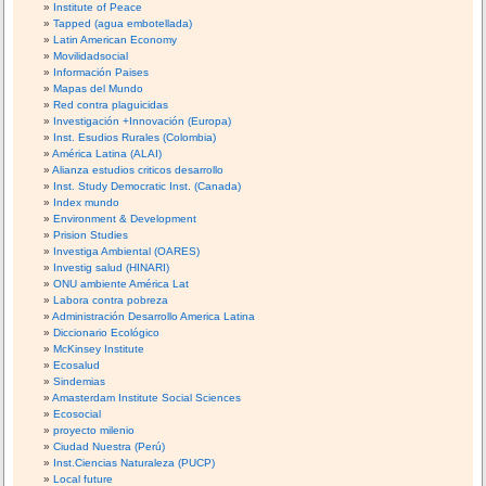
Institute of Peace
Tapped (agua embotellada)
Latin American Economy
Movilidadsocial
Información Paises
Mapas del Mundo
Red contra plaguicidas
Investigación +Innovación (Europa)
Inst. Esudios Rurales (Colombia)
América Latina (ALAI)
Alianza estudios criticos desarrollo
Inst. Study Democratic Inst. (Canada)
Index mundo
Environment & Development
Prision Studies
Investiga Ambiental (OARES)
Investig salud (HINARI)
ONU ambiente América Lat
Labora contra pobreza
Administración Desarrollo America Latina
Diccionario Ecológico
McKinsey Institute
Ecosalud
Sindemias
Amasterdam Institute Social Sciences
Ecosocial
proyecto milenio
Ciudad Nuestra (Perú)
Inst.Ciencias Naturaleza (PUCP)
Local future