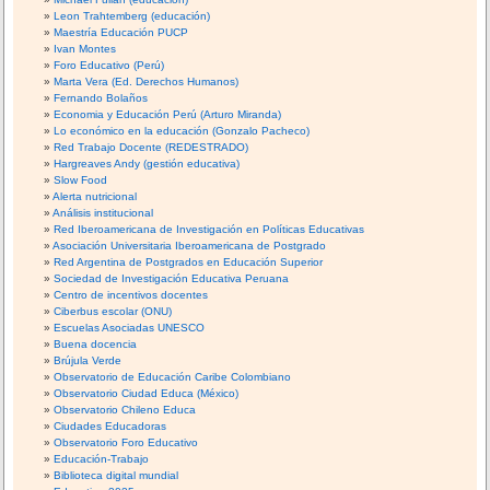
Leon Trahtemberg (educación)
Maestría Educación PUCP
Ivan Montes
Foro Educativo (Perú)
Marta Vera (Ed. Derechos Humanos)
Fernando Bolaños
Economia y Educación Perú (Arturo Miranda)
Lo económico en la educación (Gonzalo Pacheco)
Red Trabajo Docente (REDESTRADO)
Hargreaves Andy (gestión educativa)
Slow Food
Alerta nutricional
Análisis institucional
Red Iberoamericana de Investigación en Políticas Educativas
Asociación Universitaria Iberoamericana de Postgrado
Red Argentina de Postgrados en Educación Superior
Sociedad de Investigación Educativa Peruana
Centro de incentivos docentes
Ciberbus escolar (ONU)
Escuelas Asociadas UNESCO
Buena docencia
Brújula Verde
Observatorio de Educación Caribe Colombiano
Observatorio Ciudad Educa (México)
Observatorio Chileno Educa
Ciudades Educadoras
Observatorio Foro Educativo
Educación-Trabajo
Biblioteca digital mundial