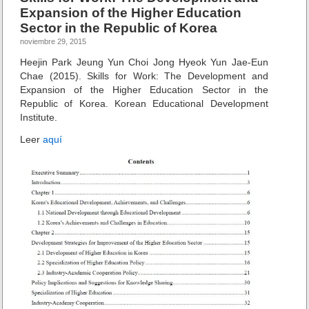
r
o
tir
Expansion of the Higher Education
o
Sector in the Republic of Korea
y
o
e
noviembre 29, 2015
k
c
Heejin Park Jeung Yun Choi Jong Hyeok Yun Jae-Eun
c
Chae (2015). Skills for Work: The Development and
i
Expansion of the Higher Education Sector in the
ó
Republic of Korea. Korean Educational Development
n
Institute.
p
o
Leer
aquí
b
l
a
c
i
ó
n
m
u
n
d
i
a