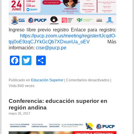
Ingreso libre previo registro Enlace para registro:
https://pucp.zoom.us/meeting/register/tJcqdO-
tpj0oE9zqCJYkGcQb7XDxunUa_oEV
Más
información:
cise@pucp.pe
F
T
C
a
wi
o
c
tt
m
Publicado en
Educación Superior
|
Comentarios desactivados
e
|
Visto:840 veces
e
er
p
n
P
b
ar
r
Conferencia: educación superior en
e
o
tir
región andina
s
mayo 26, 2017
e
o
n
k
t
a