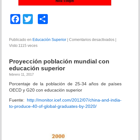
u
p
F
T
C
e
r
a
wi
o
i
o
c
tt
m
Publicado en
Educación Superior
|
Comentarios desactivados
e
|
r
Visto:1115 veces
e
er
p
n
e
C
i
b
ar
o
n
Proyección población mundial con
n
c
o
tir
educación superior
f
l
febrero 11, 2017
e
o
u
r
s
Porcentaje de la población de 25-34 años de países
k
e
i
OECD y G20 con educación superior
n
ó
c
Fuente:
http://monitor.icef.com/2012/07/china-and-india-
n
i
to-produce-40-of-global-graduates-by-2020/
P
a
e
:
r
e
ú
d
-
u
B