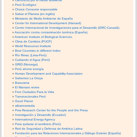
Científicos por el medio ambiente
Perú Ecológico
Choice Consumo responsable
Salvar el Planeta (en inglés)
Ministerio de Medio Ambiente de España
Center for International Development (Harvard)
Centro Internacional de Investigaciones para el Desarrollo (IDRC-Canadá)
Asociación contra contaminación lumínica (España)
American Institute of Biological Sciences.
Clima de Cambios (PUCP)
World Resources Institute
Best Countries in different Index
Río Rimac (Lima-Perú)
Cuidando el Agua (Perú)
GRID (Noruega)
Perú ahorra energía
Human Development and Capability Association
Salvemos La Oroya
Basurama
El Mantaro revive
Foro Ciudades Para la Vida
Transnacionales Perú
Good Planet
albatrosmedia
Pew Research Center for the People and the Press
Investigación y Desarrollo (Ecuador)
International Energy Agency
Para quitarse el sombrero (Perú)
Red de Seguridad y Defensa de América Latina
Fundación para las Relaciones Internacionales y Diálogo Exterior (España)