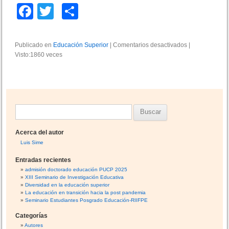
F
T
C
a
wi
o
c
tt
m
Publicado en
Educación Superior
|
Comentarios desactivados
e
|
Visto:1860 veces
e
er
p
n
L
b
ar
e
y
o
tir
d
e
o
B
e
k
d
u
u
Acerca del autor
s
c
Luis Sime
c
a
Entradas recientes
c
a
admisión doctorado educación PUCP 2025
i
XIII Seminario de Investigación Educativa
r
ó
Diversidad en la educación superior
n
:
La educación en transición hacia la post pandemia
s
Seminario Estudiantes Posgrado Educación-RIIFPE
u
Categorías
p
Autores