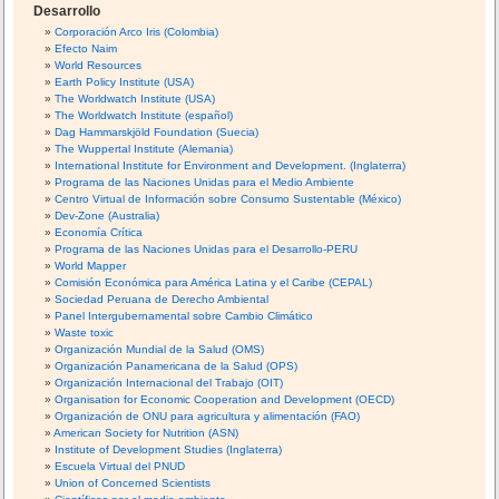
Desarrollo
Corporación Arco Iris (Colombia)
Efecto Naim
World Resources
Earth Policy Institute (USA)
The Worldwatch Institute (USA)
The Worldwatch Institute (español)
Dag Hammarskjöld Foundation (Suecia)
The Wuppertal Institute (Alemania)
International Institute for Environment and Development. (Inglaterra)
Programa de las Naciones Unidas para el Medio Ambiente
Centro Virtual de Información sobre Consumo Sustentable (México)
Dev-Zone (Australia)
Economía Crítica
Programa de las Naciones Unidas para el Desarrollo-PERU
World Mapper
Comisión Económica para América Latina y el Caribe (CEPAL)
Sociedad Peruana de Derecho Ambiental
Panel Intergubernamental sobre Cambio Climático
Waste toxic
Organización Mundial de la Salud (OMS)
Organización Panamericana de la Salud (OPS)
Organización Internacional del Trabajo (OIT)
Organisation for Economic Cooperation and Development (OECD)
Organización de ONU para agricultura y alimentación (FAO)
American Society for Nutrition (ASN)
Institute of Development Studies (Inglaterra)
Escuela Virtual del PNUD
Union of Concerned Scientists