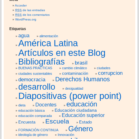
Acceder
RSS
de las entradas
RSS
de los comentarios
WordPress.org
Etiquetas
agua
alimentación
América Latina
Artículos en este Blog
Bibliografías
brasil
BUENAS PRACTICAS
cambio climático
ciudades
corrupcion
contaminación
ciudades sustentables
Derechos Humanos
democracia
desarrollo
desigualdad
Diapositivas (power point)
educación
Docentes
dieta
Educación ciudadana
educación básica
Educación superior
educación comparada
Escuela
Encuesta
Estado
Género
FORMACIÓN CONTINUA
ideología de género
Innovación