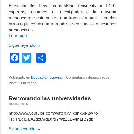
e
l
Encuesta del Pew Internet/Elon University a 1.201
c
o
expertos, usuarios e investigadores, la mayoria
t
s
reconoce que estamos en una transición hacia modelos
o
p
mixtos que combinan aprendizaje en línea con sesiones
r
r
presenciales.
i
é
n
Leer
aquí
s
t
t
Sigue leyendo
→
h
a
e
F
T
C
m
R
o
e
a
wi
o
s
p
e
c
tt
m
u
Publicado en
Educación Superior
|
Comentarios desactivados
e
|
s
b
Visto:1338 veces
e
er
p
n
t
l
T
u
i
b
ar
h
d
Renovando las universidades
c
e
i
o
tir
o
julio 05, 2014
F
a
f
u
o
http://www.youtube.com/watch?v=csnx5s-2w7o?
n
K
t
t
list=PLdI5iLA2dxuwdDrrgYWz1LE-ym1rBYqpI
o
k
u
i
r
Sigue leyendo
→
r
l
e