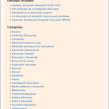
Entradas recientes
d
a
admisión doctorado educación PUCP 2025
e
XIII Seminario de Investigación Educativa
r
l
Diversidad en la educación superior
E
:
La educación en transición hacia la post pandemia
s
Seminario Estudiantes Posgrado Educación-RIIFPE
t
Categorías
a
Autores
d
Corrientes Educativas
o
Corrupción
P
Derechos humanos y paz
Desarrollo profesional de educadores
e
Educación internacional
r
Educación Superior
u
Educación y Desarrollo
El eco de las voces
a
Evaluación educativa
n
General
o
Género
HardWord
Humor
Investigación Educativa
Medio ambiente y Desarrollo
Miramundos
Pobreza-desigualdad
Política Educativa
Salud y Desarrollo
Sociedad información
Vibramundos