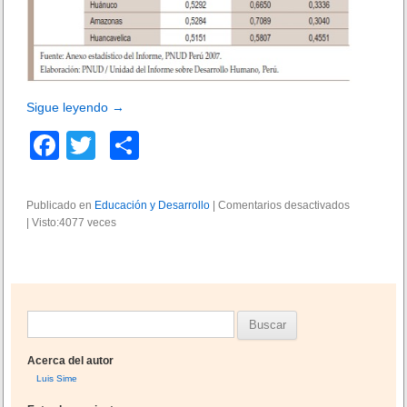
Sigue leyendo
→
F
T
C
a
wi
o
c
tt
m
Publicado en
Educación y Desarrollo
|
Comentarios desactivados
e
|
Visto:4077 veces
e
er
p
n
L
b
ar
a
d
o
tir
e
n
o
B
s
k
i
u
d
Acerca del autor
s
a
Luis Sime
c
d