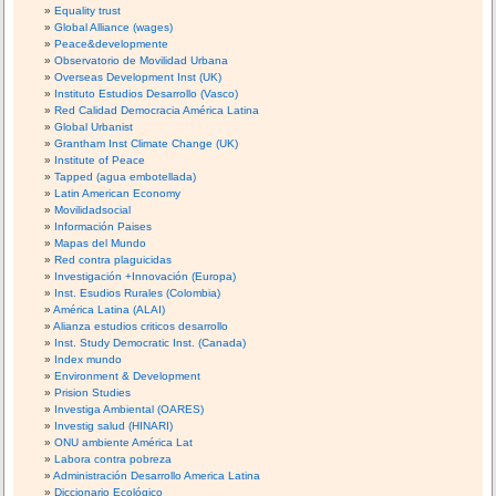
Equality trust
Global Alliance (wages)
Peace&developmente
Observatorio de Movilidad Urbana
Overseas Development Inst (UK)
Instituto Estudios Desarrollo (Vasco)
Red Calidad Democracia América Latina
Global Urbanist
Grantham Inst Climate Change (UK)
Institute of Peace
Tapped (agua embotellada)
Latin American Economy
Movilidadsocial
Información Paises
Mapas del Mundo
Red contra plaguicidas
Investigación +Innovación (Europa)
Inst. Esudios Rurales (Colombia)
América Latina (ALAI)
Alianza estudios criticos desarrollo
Inst. Study Democratic Inst. (Canada)
Index mundo
Environment & Development
Prision Studies
Investiga Ambiental (OARES)
Investig salud (HINARI)
ONU ambiente América Lat
Labora contra pobreza
Administración Desarrollo America Latina
Diccionario Ecológico