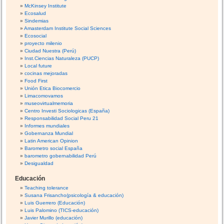
McKinsey Institute
Ecosalud
Sindemias
Amasterdam Institute Social Sciences
Ecosocial
proyecto milenio
Ciudad Nuestra (Perú)
Inst.Ciencias Naturaleza (PUCP)
Local future
cocinas mejoradas
Food First
Unión Etica Biocomercio
Limacomovamos
museovirtualmemoria
Centro Investi Sociologicas (España)
Responsabilidad Social Peru 21
Informes mundiales
Gobernanza Mundial
Latin American Opinion
Barometro social España
barometro gobernabilidad Perú
Desigualdad
Educación
Teaching tolerance
Susana Frisancho(psicología & educación)
Luis Guerrero (Educación)
Luis Palomino (TICS-educación)
Javier Murillo (educación)