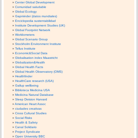
Center Global Development
Comunidad saludable
Global Ecology
Gapminder (datos mundiales)
Enciclopedia sustentabilidad
Institute Development Studies (UK)
Global Footprint Network
Worldometers
Global Scenario Group
Stockholm Environment Institute
Tellus Institute
Economic&Social Data
Globalisation index Maastricht
Globalization&Health
Global Health Facts
Global Health Observatory (OMS)
Healthfinder
HealthCare research (USA)
Gallup wellbeing
Biblioteca Medicina USA
Medicina Natural Database
Sleep Division Harvard
American Heart Assoc
ciudades creativas
Cross Cultural Studies
Social Risks
Health & Safety
Canal Solidario
Project Syndicate
Open University BBC