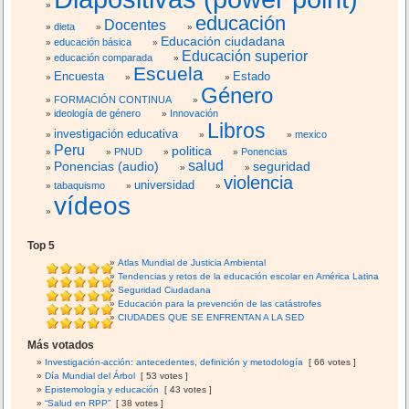
educación
Docentes
dieta
Educación ciudadana
educación básica
Educación superior
educación comparada
Escuela
Encuesta
Estado
Género
FORMACIÓN CONTINUA
ideología de género
Innovación
Libros
investigación educativa
mexico
Peru
politica
PNUD
Ponencias
salud
Ponencias (audio)
seguridad
violencia
universidad
tabaquismo
vídeos
Top 5
Atlas Mundial de Justicia Ambiental
Tendencias y retos de la educación escolar en América Latina
Seguridad Ciudadana
Educación para la prevención de las catástrofes
CIUDADES QUE SE ENFRENTAN A LA SED
Más votados
Investigación-acción: antecedentes, definición y metodología
[ 66 votes ]
Día Mundial del Árbol
[ 53 votes ]
Epistemología y educación
[ 43 votes ]
“Salud en RPP”
[ 38 votes ]