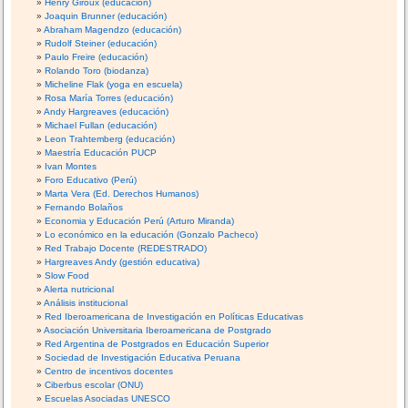
Henry Giroux (educación)
Joaquin Brunner (educación)
Abraham Magendzo (educación)
Rudolf Steiner (educación)
Paulo Freire (educación)
Rolando Toro (biodanza)
Micheline Flak (yoga en escuela)
Rosa María Torres (educación)
Andy Hargreaves (educación)
Michael Fullan (educación)
Leon Trahtemberg (educación)
Maestría Educación PUCP
Ivan Montes
Foro Educativo (Perú)
Marta Vera (Ed. Derechos Humanos)
Fernando Bolaños
Economia y Educación Perú (Arturo Miranda)
Lo económico en la educación (Gonzalo Pacheco)
Red Trabajo Docente (REDESTRADO)
Hargreaves Andy (gestión educativa)
Slow Food
Alerta nutricional
Análisis institucional
Red Iberoamericana de Investigación en Políticas Educativas
Asociación Universitaria Iberoamericana de Postgrado
Red Argentina de Postgrados en Educación Superior
Sociedad de Investigación Educativa Peruana
Centro de incentivos docentes
Ciberbus escolar (ONU)
Escuelas Asociadas UNESCO