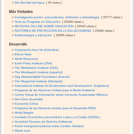
Día Mundial del Agua
[ 30 votes ]
Más Visitados
Investigación-acción: antecedentes, definición y metodología
[ 35777 vistas ]
Tesis de Posgrado en Educación
[ 32698 vistas ]
REVISTAS ON LINE SOBRE EDUCACIÓN
[ 25545 vistas ]
FACTORES DE PROTECCION EN LA SALUD HUMANA
[ 20898 vistas ]
Epistemología y educación
[ 19965 vistas ]
Desarrollo
Corporación Arco Iris (Colombia)
Efecto Naim
World Resources
Earth Policy Institute (USA)
The Worldwatch Institute (USA)
The Worldwatch Institute (español)
Dag Hammarskjöld Foundation (Suecia)
The Wuppertal Institute (Alemania)
International Institute for Environment and Development. (Inglaterra)
Programa de las Naciones Unidas para el Medio Ambiente
Centro Virtual de Información sobre Consumo Sustentable (México)
Dev-Zone (Australia)
Economía Crítica
Programa de las Naciones Unidas para el Desarrollo-PERU
World Mapper
Comisión Económica para América Latina y el Caribe (CEPAL)
Sociedad Peruana de Derecho Ambiental
Panel Intergubernamental sobre Cambio Climático
Waste toxic