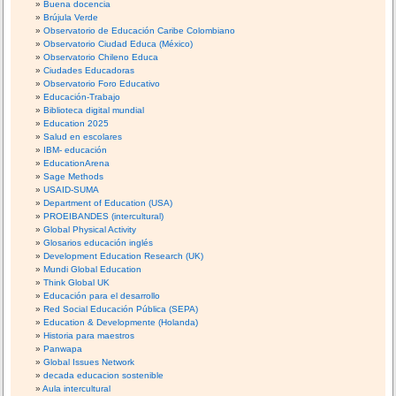
Buena docencia
Brújula Verde
Observatorio de Educación Caribe Colombiano
Observatorio Ciudad Educa (México)
Observatorio Chileno Educa
Ciudades Educadoras
Observatorio Foro Educativo
Educación-Trabajo
Biblioteca digital mundial
Education 2025
Salud en escolares
IBM- educación
EducationArena
Sage Methods
USAID-SUMA
Department of Education (USA)
PROEIBANDES (intercultural)
Global Physical Activity
Glosarios educación inglés
Development Education Research (UK)
Mundi Global Education
Think Global UK
Educación para el desarrollo
Red Social Educación Pública (SEPA)
Education & Developmente (Holanda)
Historia para maestros
Panwapa
Global Issues Network
decada educacion sostenible
Aula intercultural