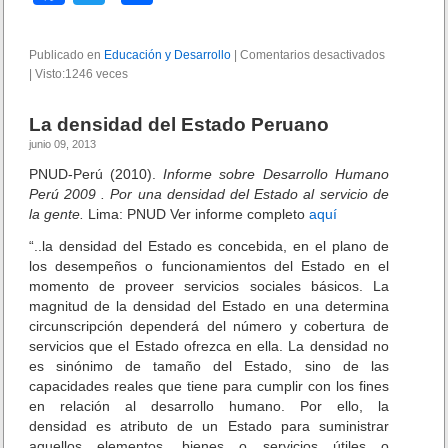
a
wi
o
c
tt
m
Publicado en
Educación y Desarrollo
|
Comentarios desactivados
e
|
Visto:1246 veces
e
er
p
n
E
b
ar
l
La densidad del Estado Peruano
n
o
tir
junio 09, 2013
u
e
o
PNUD-Perú (2010).
Informe sobre Desarrollo Humano
v
Perú 2009 . Por una densidad del Estado al servicio de
k
o
la gente.
Lima: PNUD Ver informe completo
aquí
r
“..la densidad del Estado es concebida, en el plano de
o
l
los desempeños o funcionamientos del Estado en el
d
momento de proveer servicios sociales básicos. La
e
magnitud de la densidad del Estado en una determina
l
circunscripción dependerá del número y cobertura de
E
servicios que el Estado ofrezca en ella. La densidad no
s
es sinónimo de tamaño del Estado, sino de las
t
capacidades reales que tiene para cumplir con los fines
a
en relación al desarrollo humano. Por ello, la
d
densidad es atributo de un Estado para suministrar
o
aquellos elementos, bienes o servicios útiles o