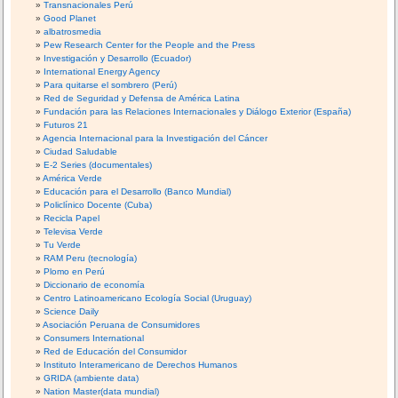
Transnacionales Perú
Good Planet
albatrosmedia
Pew Research Center for the People and the Press
Investigación y Desarrollo (Ecuador)
International Energy Agency
Para quitarse el sombrero (Perú)
Red de Seguridad y Defensa de América Latina
Fundación para las Relaciones Internacionales y Diálogo Exterior (España)
Futuros 21
Agencia Internacional para la Investigación del Cáncer
Ciudad Saludable
E-2 Series (documentales)
América Verde
Educación para el Desarrollo (Banco Mundial)
Policlínico Docente (Cuba)
Recicla Papel
Televisa Verde
Tu Verde
RAM Peru (tecnología)
Plomo en Perú
Diccionario de economía
Centro Latinoamericano Ecología Social (Uruguay)
Science Daily
Asociación Peruana de Consumidores
Consumers International
Red de Educación del Consumidor
Instituto Interamericano de Derechos Humanos
GRIDA (ambiente data)
Nation Master(data mundial)