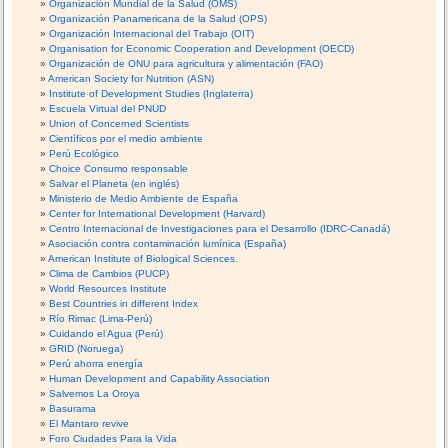
Organización Mundial de la Salud (OMS)
Organización Panamericana de la Salud (OPS)
Organización Internacional del Trabajo (OIT)
Organisation for Economic Cooperation and Development (OECD)
Organización de ONU para agricultura y alimentación (FAO)
American Society for Nutrition (ASN)
Institute of Development Studies (Inglaterra)
Escuela Virtual del PNUD
Union of Concerned Scientists
Científicos por el medio ambiente
Perú Ecológico
Choice Consumo responsable
Salvar el Planeta (en inglés)
Ministerio de Medio Ambiente de España
Center for International Development (Harvard)
Centro Internacional de Investigaciones para el Desarrollo (IDRC-Canadá)
Asociación contra contaminación lumínica (España)
American Institute of Biological Sciences.
Clima de Cambios (PUCP)
World Resources Institute
Best Countries in different Index
Río Rimac (Lima-Perú)
Cuidando el Agua (Perú)
GRID (Noruega)
Perú ahorra energía
Human Development and Capability Association
Salvemos La Oroya
Basurama
El Mantaro revive
Foro Ciudades Para la Vida