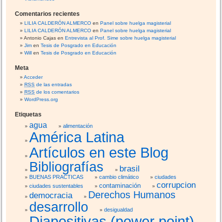
Comentarios recientes
LILIA CALDERÓN ALMERCO
en
Panel sobre huelga magisterial
LILIA CALDERÓN ALMERCO
en
Panel sobre huelga magisterial
Antonio Cajas
en
Entrevista al Prof. Sime sobre huelga magisterial
Jim
en
Tesis de Posgrado en Educación
Will
en
Tesis de Posgrado en Educación
Meta
Acceder
RSS
de las entradas
RSS
de los comentarios
WordPress.org
Etiquetas
agua
alimentación
América Latina
Artículos en este Blog
Bibliografías
brasil
BUENAS PRACTICAS
cambio climático
ciudades
corrupcion
contaminación
ciudades sustentables
Derechos Humanos
democracia
desarrollo
desigualdad
Diapositivas (power point)