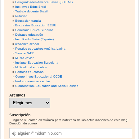
Desigualdades América Latina (SITEAL)
Inst Inves Educ Brasil
Trabajo docente Brasil
Nutricion
Educacion-francia
Encuestas Educacion EEUU
Seminario Educa Superior
Debates educación
Inst. Paulo Freire (España)
resilience school
Portales educativos América Latina
Savater WEB
Murillo Javier
Instituto Educacion Barcelona
Multicultural education
Portales educativos
Centro Inves Educacional OCDE
Red convivencia escolar
Globalisation, Education and Social Policies
Archivos
A
r
c
h
i
Suscripción
v
o
Ingrese su correo electrónico para notificarlo de las actualizaciones de este blog:
s
Dirección de correo
Dirección
de
correo