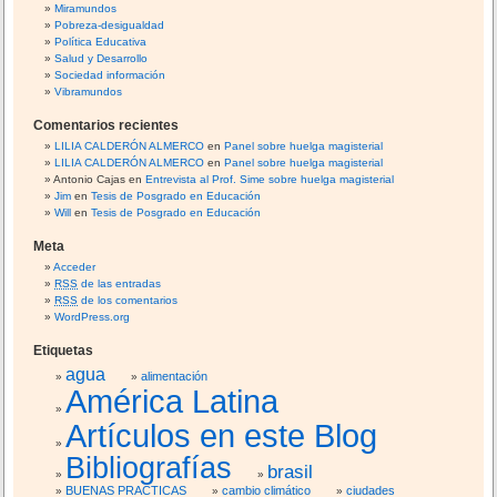
G
Miramundos
R
Pobreza-desigualdad
Política Educativa
U
Salud y Desarrollo
P
Sociedad información
O
Vibramundos
S
Comentarios recientes
D
LILIA CALDERÓN ALMERCO
en
Panel sobre huelga magisterial
E
LILIA CALDERÓN ALMERCO
en
Panel sobre huelga magisterial
I
Antonio Cajas
en
Entrevista al Prof. Sime sobre huelga magisterial
N
Jim
en
Tesis de Posgrado en Educación
Will
en
Tesis de Posgrado en Educación
V
E
Meta
S
Acceder
T
RSS
de las entradas
I
RSS
de los comentarios
WordPress.org
G
A
Etiquetas
C
agua
alimentación
I
América Latina
Ó
Artículos en este Blog
N
U
Bibliografías
N
brasil
I
BUENAS PRACTICAS
cambio climático
ciudades