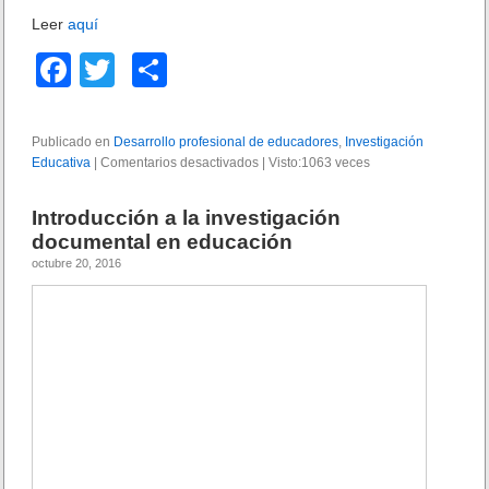
i
Leer
aquí
g
a
F
T
C
c
i
a
wi
o
ó
c
tt
m
n
Publicado en
Desarrollo profesional de educadores
,
Investigación
E
Educativa
e
|
Comentarios desactivados
er
p
e
|
Visto:1063 veces
d
n
u
b
ar
A
Introducción a la investigación
c
p
o
tir
a
documental en educación
o
t
octubre 20, 2016
r
o
i
t
v
k
e
a
s
P
p
U
a
C
r
P
a
l
a
r