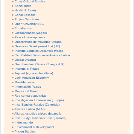
Cross Cultural Studies
Social Risks
Health & Safety
Canal Solidario
Project Syndicate
Open University BBC
Equality trust
Global Alliance (wages)
Peace&developmente
Observatorio de Movilidad Urbana
Overseas Development Inst (UK)
Instituto Estudios Desarrollo (Vasco)
Red Calidad Democracia América Latina
Global Urbanist
Grantham Inst Climate Change (UK)
Institute of Peace
Tapped (agua embotellada)
Latin American Economy
Movilidadsocial
Información Paises
Mapas del Mundo
Red contra plaguicidas
Investigación +Innovación (Europa)
Inst. Esudios Rurales (Colombia)
América Latina (ALAI)
Alianza estudios criticos desarrollo
Inst. Study Democratic Inst. (Canada)
Index mundo
Environment & Development
Prision Studies