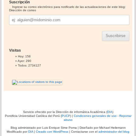
Suscripción
v
o
Ingrese su correo electrónico para notificarlo de las actualizaciones de este blog:
s
Dirección de correo
Dirección
de
correo
Visitas
Hoy: 158
Ayer: 290
Todos: 2734127
Servicio ofrecido por la Dirección de informática Académica (
DIA
)
Pontificia Universidad Católica del Perú (
PUCP
) |
Condiciones generales de uso
-
Reportar
abuso
Blog administrado por
Luis Enrique Sime Poma
| Diseñado por Michael Heilemann
Modificado por
DIA
|
Creado con WordPress
| Contactarse con el
administrador del blog