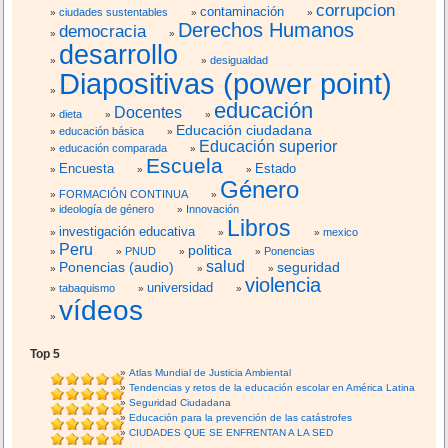
corrupcion
contaminación
V
ciudades sustentables
Derechos Humanos
democracia
E
desarrollo
R
desigualdad
S
Diapositivas (power point)
I
educación
T
Docentes
dieta
A
Educación ciudadana
educación básica
R
Educación superior
educación comparada
Escuela
I
Encuesta
Estado
O
Género
FORMACIÓN CONTINUA
S
ideología de género
Innovación
E
Libros
investigación educativa
mexico
N
Peru
politica
PNUD
Ponencias
P
salud
Ponencias (audio)
seguridad
S
violencia
universidad
tabaquismo
I
vídeos
C
O
L
Top 5
O
Atlas Mundial de Justicia Ambiental
Tendencias y retos de la educación escolar en América Latina
G
Seguridad Ciudadana
I
Educación para la prevención de las catástrofes
A
CIUDADES QUE SE ENFRENTAN A LA SED