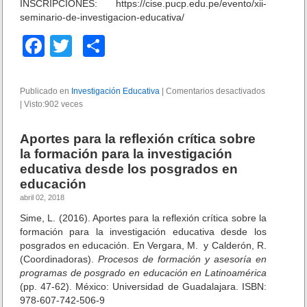
INSCRIPCIONES: https://cise.pucp.edu.pe/evento/xii-
seminario-de-investigacion-educativa/
F
T
C
a
wi
o
c
tt
m
Publicado en
Investigación Educativa
|
Comentarios desactivados
e
|
Visto:902 veces
e
er
p
n
S
b
ar
e
Aportes para la reflexión crítica sobre
m
o
tir
la formación para la investigación
i
educativa desde los posgrados en
n
o
educación
a
k
r
abril 02, 2018
i
Sime, L. (2016). Aportes para la reflexión crítica sobre la
o
formación para la investigación educativa desde los
I
posgrados en educación. En Vergara, M. y Calderón, R.
n
(Coordinadoras).
Procesos de formación y asesoría en
v
programas de posgrado en educación en Latinoamérica
e
(pp. 47-62). México: Universidad de Guadalajara. ISBN:
s
978-607-742-506-9
t