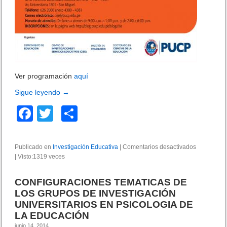
n
r
E
a
d
d
u
o
c
s
a
e
t
n
i
e
Ver programación
aquí
v
d
a
Sigue leyendo
→
u
c
F
T
C
a
c
a
wi
o
i
ó
c
tt
m
Publicado en
Investigación Educativa
|
Comentarios desactivados
e
n
|
Visto:1319 veces
e
er
p
n
S
b
ar
e
CONFIGURACIONES TEMATICAS DE
m
o
tir
LOS GRUPOS DE INVESTIGACIÓN
i
UNIVERSITARIOS EN PSICOLOGIA DE
n
o
LA EDUCACIÓN
a
k
r
junio 14, 2014