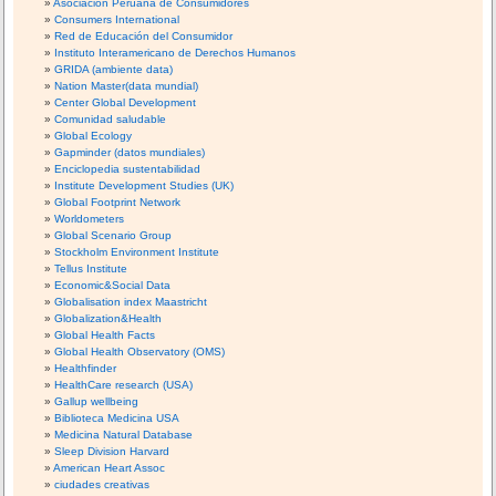
Asociación Peruana de Consumidores
Consumers International
Red de Educación del Consumidor
Instituto Interamericano de Derechos Humanos
GRIDA (ambiente data)
Nation Master(data mundial)
Center Global Development
Comunidad saludable
Global Ecology
Gapminder (datos mundiales)
Enciclopedia sustentabilidad
Institute Development Studies (UK)
Global Footprint Network
Worldometers
Global Scenario Group
Stockholm Environment Institute
Tellus Institute
Economic&Social Data
Globalisation index Maastricht
Globalization&Health
Global Health Facts
Global Health Observatory (OMS)
Healthfinder
HealthCare research (USA)
Gallup wellbeing
Biblioteca Medicina USA
Medicina Natural Database
Sleep Division Harvard
American Heart Assoc
ciudades creativas