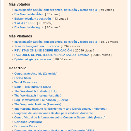
D
Más votados
E
Investigación-acción: antecedentes, definición y metodología
[ 66 votes ]
L
Día Mundial del Árbol
[ 53 votes ]
A
Epistemología y educación
[ 43 votes ]
E
“Salud en RPP”
[ 38 votes ]
Día Mundial del Agua
[ 30 votes ]
D
U
Más Visitados
C
Investigación-acción: antecedentes, definición y metodología
[ 35778 vistas ]
A
Tesis de Posgrado en Educación
[ 32699 vistas ]
C
REVISTAS ON LINE SOBRE EDUCACIÓN
[ 25546 vistas ]
FACTORES DE PROTECCION EN LA SALUD HUMANA
[ 20898 vistas ]
I
Epistemología y educación
[ 19966 vistas ]
Ó
N
Desarrollo
Corporación Arco Iris (Colombia)
Efecto Naim
World Resources
Earth Policy Institute (USA)
The Worldwatch Institute (USA)
The Worldwatch Institute (español)
Dag Hammarskjöld Foundation (Suecia)
The Wuppertal Institute (Alemania)
International Institute for Environment and Development. (Inglaterra)
Programa de las Naciones Unidas para el Medio Ambiente
Centro Virtual de Información sobre Consumo Sustentable (México)
Dev-Zone (Australia)
Economía Crítica
Programa de las Naciones Unidas para el Desarrollo-PERU