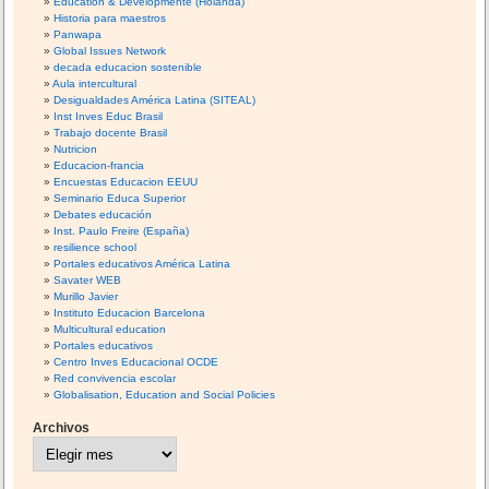
Education & Developmente (Holanda)
Historia para maestros
Panwapa
Global Issues Network
decada educacion sostenible
Aula intercultural
Desigualdades América Latina (SITEAL)
Inst Inves Educ Brasil
Trabajo docente Brasil
Nutricion
Educacion-francia
Encuestas Educacion EEUU
Seminario Educa Superior
Debates educación
Inst. Paulo Freire (España)
resilience school
Portales educativos América Latina
Savater WEB
Murillo Javier
Instituto Educacion Barcelona
Multicultural education
Portales educativos
Centro Inves Educacional OCDE
Red convivencia escolar
Globalisation, Education and Social Policies
Archivos
A
r
c
h
i