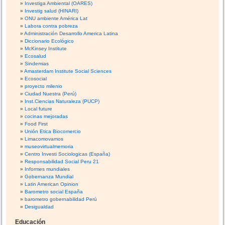
Investiga Ambiental (OARES)
Investig salud (HINARI)
ONU ambiente América Lat
Labora contra pobreza
Administración Desarrollo America Latina
Diccionario Ecológico
McKinsey Institute
Ecosalud
Sindemias
Amasterdam Institute Social Sciences
Ecosocial
proyecto milenio
Ciudad Nuestra (Perú)
Inst.Ciencias Naturaleza (PUCP)
Local future
cocinas mejoradas
Food First
Unión Etica Biocomercio
Limacomovamos
museovirtualmemoria
Centro Investi Sociologicas (España)
Responsabilidad Social Peru 21
Informes mundiales
Gobernanza Mundial
Latin American Opinion
Barometro social España
barometro gobernabilidad Perú
Desigualdad
Educación