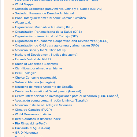
World Mapper
Comisión Económica para América Latina y el Caribe (CEPAL)
Sociedad Peruana de Derecho Ambiental
Panel Intergubernamental sobre Cambio Climático
Waste toxic
Organización Mundial de la Salud (OMS)
Organización Panamericana de la Salud (OPS)
Organización Internacional del Trabajo (OIT)
Organisation for Economic Cooperation and Development (OECD)
Organización de ONU para agricultura y alimentación (FAO)
American Society for Nutrition (ASN)
Institute of Development Studies (Inglaterra)
Escuela Virtual del PNUD
Union of Concerned Scientists
Científicos por el medio ambiente
Perú Ecológico
Choice Consumo responsable
Salvar el Planeta (en inglés)
Ministerio de Medio Ambiente de España
Center for International Development (Harvard)
Centro Internacional de Investigaciones para el Desarrollo (IDRC-Canadá)
Asociación contra contaminación lumínica (España)
American Institute of Biological Sciences.
Clima de Cambios (PUCP)
World Resources Institute
Best Countries in different Index
Río Rimac (Lima-Perú)
Cuidando el Agua (Perú)
GRID (Noruega)