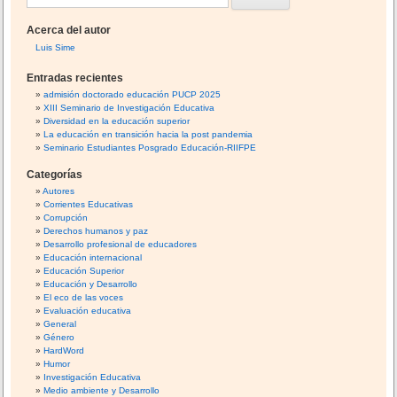
a
k
U
u
P
R
Acerca del autor
U
s
A
Luis Sime
C
c
C
P
Entradas recientes
I
a
admisión doctorado educación PUCP 2025
O
XIII Seminario de Investigación Educativa
r
N
Diversidad en la educación superior
E
:
La educación en transición hacia la post pandemia
S
Seminario Estudiantes Posgrado Educación-RIIFPE
T
Categorías
E
Autores
M
Corrientes Educativas
A
Corrupción
T
Derechos humanos y paz
Desarrollo profesional de educadores
I
Educación internacional
C
Educación Superior
A
Educación y Desarrollo
El eco de las voces
S
Evaluación educativa
D
General
E
Género
L
HardWord
Humor
O
Investigación Educativa
S
Medio ambiente y Desarrollo