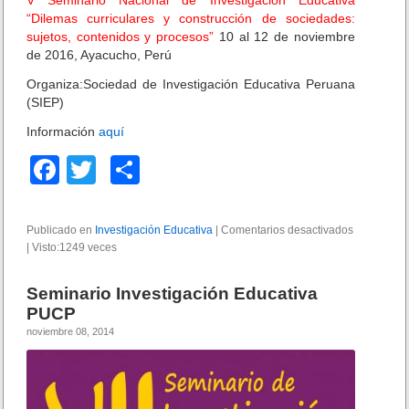
k
u
r
“Dilemas curriculares y construcción de sociedades:
c
m
sujetos, contenidos y procesos”
10 al 12 de noviembre
c
a
de 2016, Ayacucho, Perú
i
c
ó
i
Organiza:Sociedad de Investigación Educativa Peruana
n
ó
(SIEP)
a
n
Información
aquí
l
p
a
a
F
T
C
i
r
n
a
a
wi
o
v
l
c
tt
m
e
a
Publicado en
Investigación Educativa
|
Comentarios desactivados
e
s
i
|
Visto:1249 veces
e
er
p
n
t
n
V
i
v
b
ar
S
g
e
Seminario Investigación Educativa
e
a
o
tir
s
PUCP
m
c
t
noviembre 08, 2014
i
o
i
i
n
ó
g
k
a
n
a
r
d
c
i
o