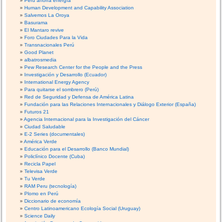
Perú ahorra energía
Human Development and Capability Association
Salvemos La Oroya
Basurama
El Mantaro revive
Foro Ciudades Para la Vida
Transnacionales Perú
Good Planet
albatrosmedia
Pew Research Center for the People and the Press
Investigación y Desarrollo (Ecuador)
International Energy Agency
Para quitarse el sombrero (Perú)
Red de Seguridad y Defensa de América Latina
Fundación para las Relaciones Internacionales y Diálogo Exterior (España)
Futuros 21
Agencia Internacional para la Investigación del Cáncer
Ciudad Saludable
E-2 Series (documentales)
América Verde
Educación para el Desarrollo (Banco Mundial)
Policlínico Docente (Cuba)
Recicla Papel
Televisa Verde
Tu Verde
RAM Peru (tecnología)
Plomo en Perú
Diccionario de economía
Centro Latinoamericano Ecología Social (Uruguay)
Science Daily