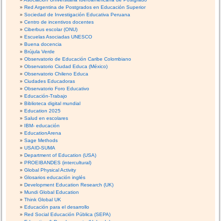
Red Argentina de Postgrados en Educación Superior
Sociedad de Investigación Educativa Peruana
Centro de incentivos docentes
Ciberbus escolar (ONU)
Escuelas Asociadas UNESCO
Buena docencia
Brújula Verde
Observatorio de Educación Caribe Colombiano
Observatorio Ciudad Educa (México)
Observatorio Chileno Educa
Ciudades Educadoras
Observatorio Foro Educativo
Educación-Trabajo
Biblioteca digital mundial
Education 2025
Salud en escolares
IBM- educación
EducationArena
Sage Methods
USAID-SUMA
Department of Education (USA)
PROEIBANDES (intercultural)
Global Physical Activity
Glosarios educación inglés
Development Education Research (UK)
Mundi Global Education
Think Global UK
Educación para el desarrollo
Red Social Educación Pública (SEPA)