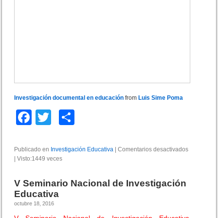
e
f
l
e
x
i
ó
n
c
r
í
Investigación documental en educación
from
Luis Sime Poma
t
F
T
C
i
c
a
wi
o
a
s
c
tt
m
Publicado en
Investigación Educativa
|
Comentarios desactivados
e
o
|
Visto:1449 veces
e
er
p
n
b
I
r
b
ar
n
e
V Seminario Nacional de Investigación
t
l
o
tir
Educativa
r
a
octubre 18, 2016
o
o
f
d
o
V Seminario Nacional de Investigación Educativa