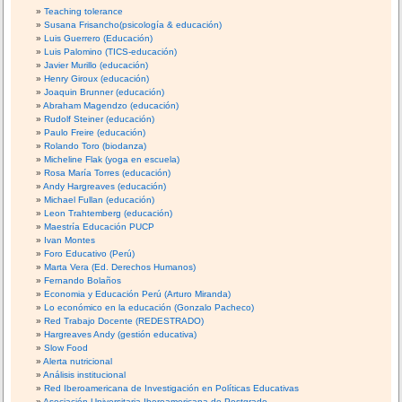
Teaching tolerance
Susana Frisancho(psicología & educación)
Luis Guerrero (Educación)
Luis Palomino (TICS-educación)
Javier Murillo (educación)
Henry Giroux (educación)
Joaquin Brunner (educación)
Abraham Magendzo (educación)
Rudolf Steiner (educación)
Paulo Freire (educación)
Rolando Toro (biodanza)
Micheline Flak (yoga en escuela)
Rosa María Torres (educación)
Andy Hargreaves (educación)
Michael Fullan (educación)
Leon Trahtemberg (educación)
Maestría Educación PUCP
Ivan Montes
Foro Educativo (Perú)
Marta Vera (Ed. Derechos Humanos)
Fernando Bolaños
Economia y Educación Perú (Arturo Miranda)
Lo económico en la educación (Gonzalo Pacheco)
Red Trabajo Docente (REDESTRADO)
Hargreaves Andy (gestión educativa)
Slow Food
Alerta nutricional
Análisis institucional
Red Iberoamericana de Investigación en Políticas Educativas
Asociación Universitaria Iberoamericana de Postgrado