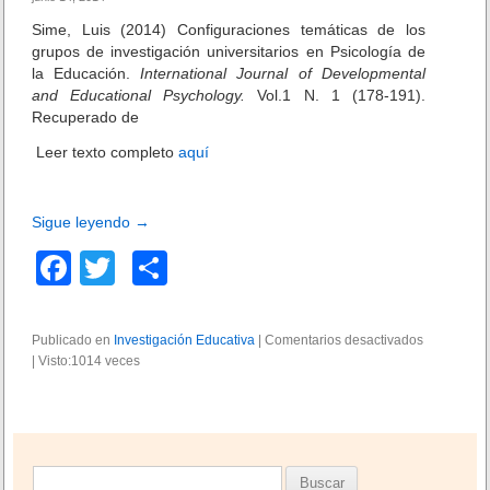
i
Sime, Luis (2014) Configuraciones temáticas de los
o
grupos de investigación universitarios en Psicología de
I
la Educación.
International Journal of Developmental
n
and Educational Psychology.
Vol.1 N. 1 (178-191).
v
Recuperado de
e
s
Leer texto completo
aquí
t
i
g
Sigue leyendo
→
a
c
F
T
C
i
ó
a
wi
o
n
c
tt
m
E
Publicado en
Investigación Educativa
|
Comentarios desactivados
e
d
|
Visto:1014 veces
e
er
p
n
u
C
c
b
ar
O
a
N
t
o
tir
F
i
I
o
v
B
G