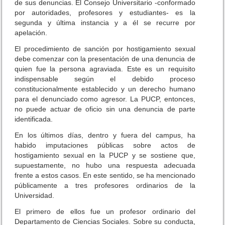
de sus denuncias. El Consejo Universitario -conformado
d
por autoridades, profesores y estudiantes- es la
a
segunda y última instancia y a él se recurre por
d
apelación.
e
s
El procedimiento de sanción por hostigamiento sexual
d
debe comenzar con la presentación de una denuncia de
e
quien fue la persona agraviada. Este es un requisito
M
indispensable según el debido proceso
é
constitucionalmente establecido y un derecho humano
x
para el denunciado como agresor. La PUCP, entonces,
i
no puede actuar de oficio sin una denuncia de parte
c
identificada.
o
c
En los últimos días, dentro y fuera del campus, ha
o
habido imputaciones públicas sobre actos de
n
hostigamiento sexual en la PUCP y se sostiene que,
t
supuestamente, no hubo una respuesta adecuada
r
frente a estos casos. En este sentido, se ha mencionado
a
públicamente a tres profesores ordinarios de la
a
Universidad.
c
o
El primero de ellos fue un profesor ordinario del
s
Departamento de Ciencias Sociales. Sobre su conducta,
o