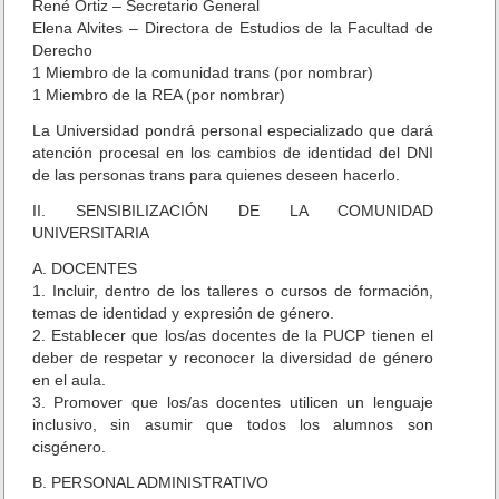
René Ortiz – Secretario General
e
Elena Alvites – Directora de Estudios de la Facultad de
j
Derecho
o
1 Miembro de la comunidad trans (por nombrar)
N
1 Miembro de la REA (por nombrar)
a
c
La Universidad pondrá personal especializado que dará
i
atención procesal en los cambios de identidad del DNI
o
de las personas trans para quienes deseen hacerlo.
n
II. SENSIBILIZACIÓN DE LA COMUNIDAD
a
UNIVERSITARIA
l
d
A. DOCENTES
e
1. Incluir, dentro de los talleres o cursos de formación,
E
temas de identidad y expresión de género.
d
2. Establecer que los/as docentes de la PUCP tienen el
u
deber de respetar y reconocer la diversidad de género
c
en el aula.
a
3. Promover que los/as docentes utilicen un lenguaje
c
i
inclusivo, sin asumir que todos los alumnos son
ó
cisgénero.
n
B. PERSONAL ADMINISTRATIVO
s