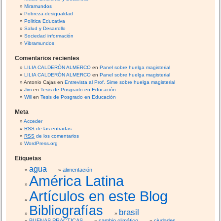
é
Miramundos
n
Pobreza-desigualdad
e
Política Educativa
Salud y Desarrollo
r
Sociedad información
o
Vibramundos
Comentarios recientes
LILIA CALDERÓN ALMERCO
en
Panel sobre huelga magisterial
LILIA CALDERÓN ALMERCO
en
Panel sobre huelga magisterial
Antonio Cajas
en
Entrevista al Prof. Sime sobre huelga magisterial
Jim
en
Tesis de Posgrado en Educación
Will
en
Tesis de Posgrado en Educación
Meta
Acceder
RSS
de las entradas
RSS
de los comentarios
WordPress.org
Etiquetas
agua
alimentación
América Latina
Artículos en este Blog
Bibliografías
brasil
BUENAS PRACTICAS
cambio climático
ciudades