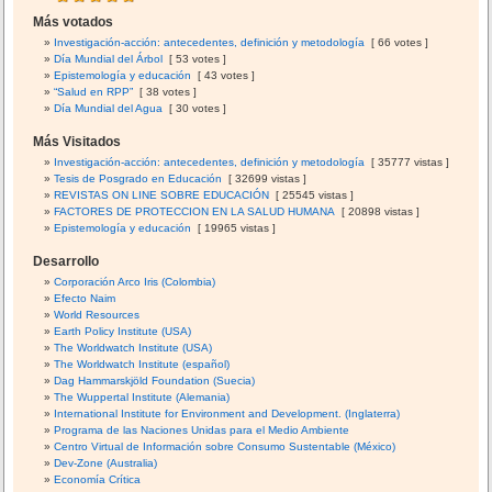
Más votados
Investigación-acción: antecedentes, definición y metodología
[ 66 votes ]
Día Mundial del Árbol
[ 53 votes ]
Epistemología y educación
[ 43 votes ]
“Salud en RPP”
[ 38 votes ]
Día Mundial del Agua
[ 30 votes ]
Más Visitados
Investigación-acción: antecedentes, definición y metodología
[ 35777 vistas ]
Tesis de Posgrado en Educación
[ 32699 vistas ]
REVISTAS ON LINE SOBRE EDUCACIÓN
[ 25545 vistas ]
FACTORES DE PROTECCION EN LA SALUD HUMANA
[ 20898 vistas ]
Epistemología y educación
[ 19965 vistas ]
Desarrollo
Corporación Arco Iris (Colombia)
Efecto Naim
World Resources
Earth Policy Institute (USA)
The Worldwatch Institute (USA)
The Worldwatch Institute (español)
Dag Hammarskjöld Foundation (Suecia)
The Wuppertal Institute (Alemania)
International Institute for Environment and Development. (Inglaterra)
Programa de las Naciones Unidas para el Medio Ambiente
Centro Virtual de Información sobre Consumo Sustentable (México)
Dev-Zone (Australia)
Economía Crítica