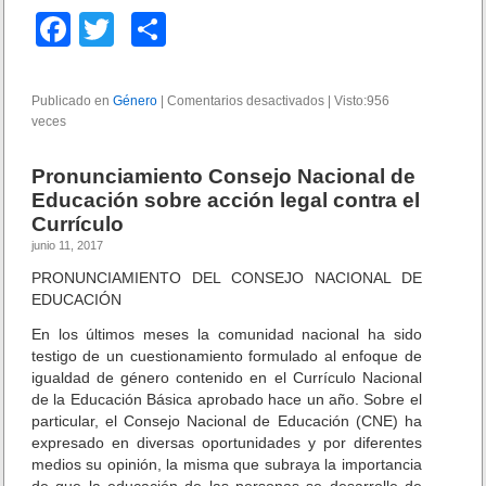
v
F
T
C
o
a
wi
o
:
E
c
tt
m
m
Publicado en
Género
|
Comentarios desactivados
e
|
Visto:956
b
veces
e
er
p
n
a
D
b
ar
r
i
Pronunciamiento Consejo Nacional de
a
r
o
tir
Educación sobre acción legal contra el
z
e
o
Currículo
c
o
s
t
junio 11, 2017
k
p
o
PRONUNCIAMIENTO DEL CONSEJO NACIONAL DE
a
r
EDUCACIÓN
r
e
a
s
En los últimos meses la comunidad nacional ha sido
n
d
testigo de un cuestionamiento formulado al enfoque de
o
e
igualdad de género contenido en el Currículo Nacional
I
n
de la Educación Básica aprobado hace un año. Sobre el
r
u
particular, el Consejo Nacional de Educación (CNE) ha
a
n
expresado en diversas oportunidades y por diferentes
l
c
medios su opinión, la misma que subraya la importancia
a
i