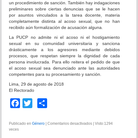
un procedimiento de sanción. También hay indagaciones
preliminares sobre ciertas denuncias que se le hacen
por asuntos vinculados a la tarea docente, materia
completamente distinta al acoso sexual, que no han
recibido aún formalización de acusación alguna.
La PUCP no admite ni el acoso ni el hostigamiento
sexual en su comunidad universitaria y sanciona
drásticamente a los agresores mediante debidos
procesos, que respetan siempre la dignidad de cada
persona involucrada. Para ello reitera el pedido de que
el acoso sexual sea denunciado ante las autoridades
competentes para su procesamiento y sanción.
Lima, 29 de agosto de 2018
El Rectorado
F
T
C
a
wi
o
c
tt
m
Publicado en
Género
|
Comentarios desactivados
e
|
Visto:1294
veces
e
er
p
n
P