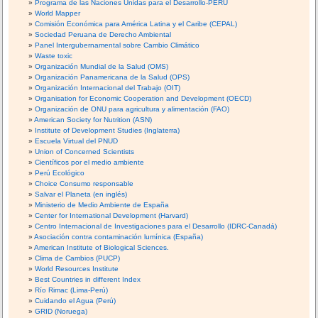
Programa de las Naciones Unidas para el Desarrollo-PERU
World Mapper
Comisión Económica para América Latina y el Caribe (CEPAL)
Sociedad Peruana de Derecho Ambiental
Panel Intergubernamental sobre Cambio Climático
Waste toxic
Organización Mundial de la Salud (OMS)
Organización Panamericana de la Salud (OPS)
Organización Internacional del Trabajo (OIT)
Organisation for Economic Cooperation and Development (OECD)
Organización de ONU para agricultura y alimentación (FAO)
American Society for Nutrition (ASN)
Institute of Development Studies (Inglaterra)
Escuela Virtual del PNUD
Union of Concerned Scientists
Científicos por el medio ambiente
Perú Ecológico
Choice Consumo responsable
Salvar el Planeta (en inglés)
Ministerio de Medio Ambiente de España
Center for International Development (Harvard)
Centro Internacional de Investigaciones para el Desarrollo (IDRC-Canadá)
Asociación contra contaminación lumínica (España)
American Institute of Biological Sciences.
Clima de Cambios (PUCP)
World Resources Institute
Best Countries in different Index
Río Rimac (Lima-Perú)
Cuidando el Agua (Perú)
GRID (Noruega)