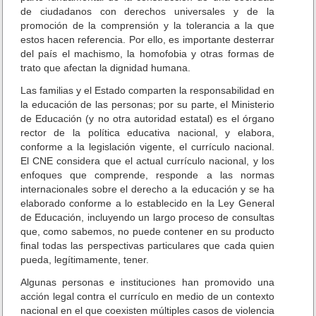
i
de ciudadanos con derechos universales y de la
c
promoción de la comprensión y la tolerancia a la que
a
estos hacen referencia. Por ello, es importante desterrar
d
del país el machismo, la homofobia y otras formas de
o
trato que afectan la dignidad humana.
c
Las familias y el Estado comparten la responsabilidad en
o
la educación de las personas; por su parte, el Ministerio
n
t
de Educación (y no otra autoridad estatal) es el órgano
r
rector de la política educativa nacional, y elabora,
a
conforme a la legislación vigente, el currículo nacional.
c
El CNE considera que el actual currículo nacional, y los
u
enfoques que comprende, responde a las normas
r
internacionales sobre el derecho a la educación y se ha
r
elaborado conforme a lo establecido en la Ley General
í
de Educación, incluyendo un largo proceso de consultas
c
que, como sabemos, no puede contener en su producto
u
final todas las perspectivas particulares que cada quien
l
pueda, legítimamente, tener.
o
e
Algunas personas e instituciones han promovido una
s
acción legal contra el currículo en medio de un contexto
c
nacional en el que coexisten múltiples casos de violencia