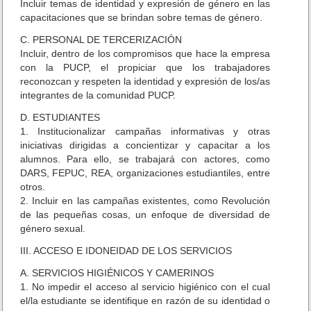
Incluir temas de identidad y expresión de género en las
o
capacitaciones que se brindan sobre temas de género.
b
r
C. PERSONAL DE TERCERIZACIÓN
e
Incluir, dentro de los compromisos que hace la empresa
a
con la PUCP, el propiciar que los trabajadores
c
reconozcan y respeten la identidad y expresión de los/as
c
integrantes de la comunidad PUCP.
i
ó
D. ESTUDIANTES
n
1. Institucionalizar campañas informativas y otras
l
iniciativas dirigidas a concientizar y capacitar a los
e
alumnos. Para ello, se trabajará con actores, como
g
DARS, FEPUC, REA, organizaciones estudiantiles, entre
a
otros.
l
2. Incluir en las campañas existentes, como Revolución
c
de las pequeñas cosas, un enfoque de diversidad de
o
género sexual.
n
t
III. ACCESO E IDONEIDAD DE LOS SERVICIOS
r
a
A. SERVICIOS HIGIÉNICOS Y CAMERINOS
e
1. No impedir el acceso al servicio higiénico con el cual
l
el/la estudiante se identifique en razón de su identidad o
C