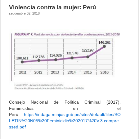
b
ar
M
c
Violencia contra la mujer: Perú
u
i
o
tir
septiembre 02, 2018
j
ó
e
o
n
r
k
e
s
m
a
e
s
t
r
a
s
d
e
Consejo Nacional de Política Criminal (2017).
l
Feminicidios en el
P
Perú.
https://indaga.minjus.gob.pe/sites/default/files/BO
e
LETIN%20N05%20Feminicidio%202017%20V.3.compre
r
ssed.pdf
ú
(