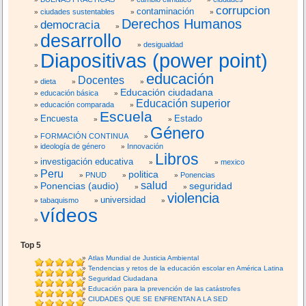
corrupcion
contaminación
ciudades sustentables
Derechos Humanos
democracia
desarrollo
desigualdad
Diapositivas (power point)
educación
Docentes
dieta
Educación ciudadana
educación básica
Educación superior
educación comparada
Escuela
Encuesta
Estado
Género
FORMACIÓN CONTINUA
ideología de género
Innovación
Libros
investigación educativa
mexico
Peru
politica
PNUD
Ponencias
salud
Ponencias (audio)
seguridad
violencia
universidad
tabaquismo
vídeos
Top 5
Atlas Mundial de Justicia Ambiental
Tendencias y retos de la educación escolar en América Latina
Seguridad Ciudadana
Educación para la prevención de las catástrofes
CIUDADES QUE SE ENFRENTAN A LA SED