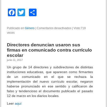
d
o
F
T
C
P
a
wi
o
U
C
c
tt
m
P
Publicado en
Género
|
Comentarios desactivados
e
|
Visto:719
s
veces
e
er
p
n
o
E
b
ar
b
l
Directores denuncian usaron sus
r
F
o
tir
firmas en comunicado contra currículo
e
r
a
escolar
a
o
c
c
junio 11, 2017
o
k
a
Un grupo de 14 directores y subdirectores de distintas
s
s
instituciones educativas, que aparecen como firmantes
o
o
de un comunicado en el que se rechaza la
E
implementación del nuevo currículo escolar, negaron
d
haberse pronunciado en ese sentido y calificaron de
u
falso y tendencioso el documento publicado el pasado
c
12 de marzo en los diarios locales.
a
t
Leer
aquí
i