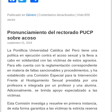
a
wi
o
c
tt
m
Publicado en
Género
|
Comentarios desactivados
e
|
Visto:859
veces
e
er
p
n
D
b
ar
e
Pronunciamiento del rectorado PUCP
n
o
tir
sobre acoso
u
septiembre 01, 2018
n
o
c
La Pontificia Universidad Católica del Perú tiene una
k
i
política en ejecución contra el acoso sexual y la lleva a
a
cabo en solidaridad con las víctimas de estos agravios.
s
Para ello cuenta con la reglamentación correspondiente
e
en materia de faltas sancionables y procedimientos, y ha
n
establecido una Comisión Especial para la Intervención
U
Frente al Hostigamiento Sexual presidida por una
n
profesora e integrada por un profesor y una alumna.
i
Adicionalmente, se brinda apoyo especializado a las
v
víctimas.
e
r
Esta Comisión investiga y resuelve en primera instancia,
s
de esta forma garantiza a las víctimas la estricta reserva
i