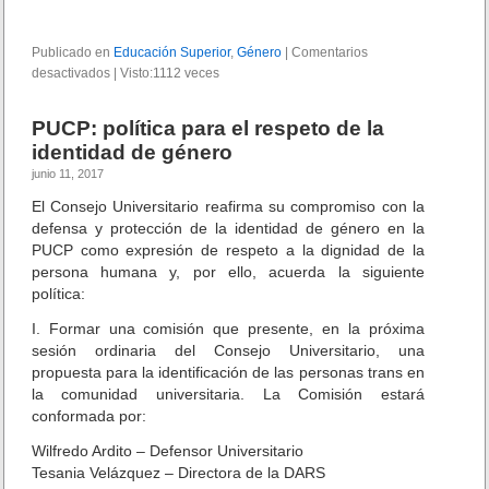
a
wi
o
c
tt
m
Publicado en
Educación Superior
,
Género
|
Comentarios
desactivados
e
e
|
er
Visto:1112 veces
p
n
b
ar
P
PUCP: política para el respeto de la
r
o
tir
identidad de género
o
junio 11, 2017
n
o
u
El Consejo Universitario reafirma su compromiso con la
k
n
defensa y protección de la identidad de género en la
c
PUCP como expresión de respeto a la dignidad de la
i
persona humana y, por ello, acuerda la siguiente
a
política:
m
i
I. Formar una comisión que presente, en la próxima
e
sesión ordinaria del Consejo Universitario, una
n
propuesta para la identificación de las personas trans en
t
la comunidad universitaria. La Comisión estará
o
conformada por:
C
o
Wilfredo Ardito – Defensor Universitario
n
Tesania Velázquez – Directora de la DARS
s