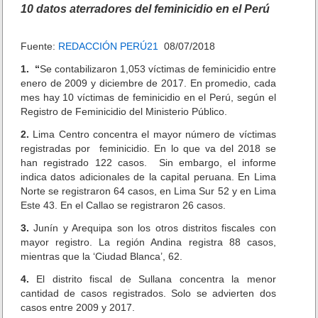
L
10 datos aterradores del feminicidio en el Perú
i
b
r
Fuente:
REDACCIÓN PERÚ21
08/07/2018
o
)
1. “
Se contabilizaron 1,053 víctimas de feminicidio entre
enero de 2009 y diciembre de 2017. En promedio, cada
mes hay 10 víctimas de feminicidio en el Perú, según el
Registro de Feminicidio del Ministerio Público.
2.
Lima Centro concentra el mayor número de víctimas
registradas por feminicidio. En lo que va del 2018 se
han registrado 122 casos. Sin embargo, el informe
indica datos adicionales de la capital peruana. En Lima
Norte se registraron 64 casos, en Lima Sur 52 y en Lima
Este 43. En el Callao se registraron 26 casos.
3.
Junín y Arequipa son los otros distritos fiscales con
mayor registro. La región Andina registra 88 casos,
mientras que la ‘Ciudad Blanca’, 62.
4.
El distrito fiscal de Sullana concentra la menor
cantidad de casos registrados. Solo se advierten dos
casos entre 2009 y 2017.