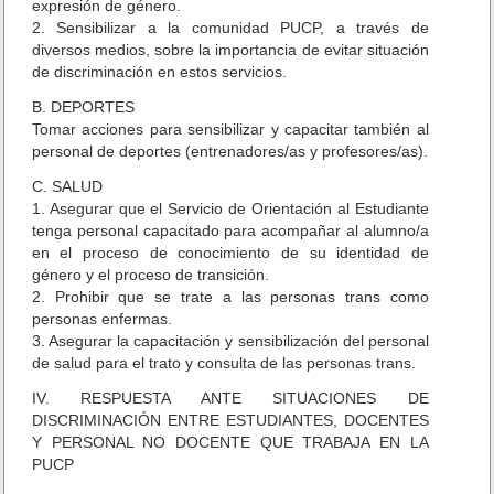
expresión de género.
u
2. Sensibilizar a la comunidad PUCP, a través de
r
diversos medios, sobre la importancia de evitar situación
r
de discriminación en estos servicios.
í
c
B. DEPORTES
u
Tomar acciones para sensibilizar y capacitar también al
l
personal de deportes (entrenadores/as y profesores/as).
o
C. SALUD
1. Asegurar que el Servicio de Orientación al Estudiante
tenga personal capacitado para acompañar al alumno/a
en el proceso de conocimiento de su identidad de
género y el proceso de transición.
2. Prohibir que se trate a las personas trans como
personas enfermas.
3. Asegurar la capacitación y sensibilización del personal
de salud para el trato y consulta de las personas trans.
IV. RESPUESTA ANTE SITUACIONES DE
DISCRIMINACIÓN ENTRE ESTUDIANTES, DOCENTES
Y PERSONAL NO DOCENTE QUE TRABAJA EN LA
PUCP