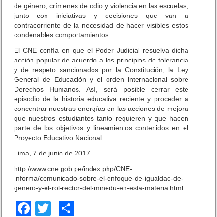
o
de género, crímenes de odio y violencia en las escuelas,
l
junto con iniciativas y decisiones que van a
a
contracorriente de la necesidad de hacer visibles estos
r
condenables comportamientos.
El CNE confía en que el Poder Judicial resuelva dicha
acción popular de acuerdo a los principios de tolerancia
y de respeto sancionados por la Constitución, la Ley
General de Educación y el orden internacional sobre
Derechos Humanos. Así, será posible cerrar este
episodio de la historia educativa reciente y proceder a
concentrar nuestras energías en las acciones de mejora
que nuestros estudiantes tanto requieren y que hacen
parte de los objetivos y lineamientos contenidos en el
Proyecto Educativo Nacional.
Lima, 7 de junio de 2017
http://www.cne.gob.pe/index.php/CNE-
Informa/comunicado-sobre-el-enfoque-de-igualdad-de-
genero-y-el-rol-rector-del-minedu-en-esta-materia.html
F
T
C