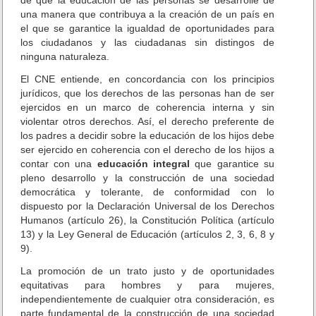
de que la educación de las personas se desarrolle de
C
a
una manera que contribuya a la creación de un país en
l
n
el que se garantice la igualdad de oportunidades para
a
u
s
los ciudadanos y las ciudadanas sin distingos de
s
e
ninguna naturaleza.
a
r
El CNE entiende, en concordancia con los principios
o
jurídicos, que los derechos de las personas han de ser
n
ejercidos en un marco de coherencia interna y sin
s
violentar otros derechos. Así, el derecho preferente de
u
los padres a decidir sobre la educación de los hijos debe
s
ser ejercido en coherencia con el derecho de los hijos a
f
contar con una
educación integral
que garantice su
i
pleno desarrollo y la construcción de una sociedad
r
democrática y tolerante, de conformidad con lo
m
dispuesto por la Declaración Universal de los Derechos
a
s
Humanos (artículo 26), la Constitución Política (artículo
e
13) y la Ley General de Educación (artículos 2, 3, 6, 8 y
n
9).
c
La promoción de un trato justo y de oportunidades
o
equitativas para hombres y para mujeres,
m
independientemente de cualquier otra consideración, es
u
parte fundamental de la construcción de una sociedad
n