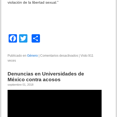
violación de la libertad sexual.”
F
T
C
a
wi
o
c
tt
m
Publicado en
Género
|
Comentarios desactivados
e
|
Visto:911
veces
e
er
p
n
V
b
ar
i
Denuncias en Universidades de
o
o
tir
México contra acosos
l
septiembre 01, 2018
e
o
n
k
c
i
a
c
o