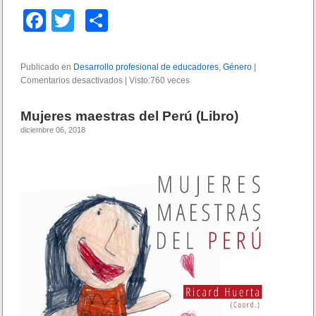
F
T
C
a
wi
o
c
tt
m
Publicado en
Desarrollo profesional de educadores
,
Género
|
Comentarios desactivados
e
er
p
e
|
Visto:760 veces
n
b
ar
T
Mujeres maestras del Perú (Libro)
r
o
tir
diciembre 06, 2018
a
y
o
e
k
c
t
o
r
i
a
s
d
e
l
i