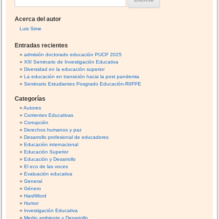
k
c
b
r
u
i
r
e
Acerca del autor
ó
s
e
s
Luis Sime
n
s
p
c
d
g
e
Entradas recientes
a
e
o
t
admisión doctorado educación PUCP 2025
e
XIII Seminario de Investigación Educativa
l
o
r
Diversidad en la educación superior
n
p
d
:
La educación en transición hacia la post pandemia
t
e
e
Seminario Estudiantes Posgrado Educación-RIIFPE
r
a
l
Categorías
a
r
a
Autores
d
i
Corrientes Educativas
a
d
Corrupción
e
s
Derechos humanos y paz
n
Desarrollo profesional de educadores
Educación internacional
t
Educación Superior
i
Educación y Desarrollo
d
El eco de las voces
Evaluación educativa
a
General
d
Género
d
HardWord
e
Humor
Investigación Educativa
g
Medio ambiente y Desarrollo