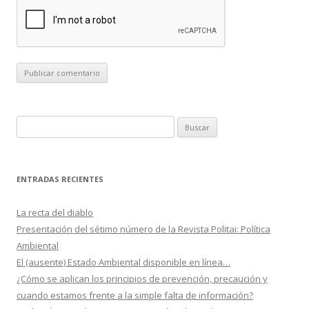
B
u
s
c
ENTRADAS RECIENTES
a
r
La recta del diablo
:
Presentación del sétimo número de la Revista Politai: Política
Ambiental
El (ausente) Estado Ambiental disponible en línea…
¿Cómo se aplican los principios de prevención, precaución y
cuando estamos frente a la simple falta de información?