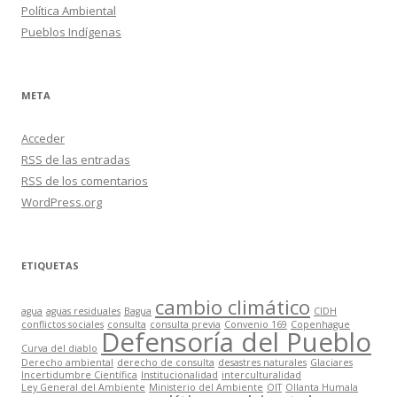
Política Ambiental
Pueblos Indígenas
META
Acceder
RSS
de las entradas
RSS
de los comentarios
WordPress.org
ETIQUETAS
cambio climático
agua
aguas residuales
Bagua
CIDH
conflictos sociales
consulta
consulta previa
Convenio 169
Copenhague
Defensoría del Pueblo
Curva del diablo
Derecho ambiental
derecho de consulta
desastres naturales
Glaciares
Incertidumbre Científica
Institucionalidad
interculturalidad
Ley General del Ambiente
Ministerio del Ambiente
OIT
Ollanta Humala