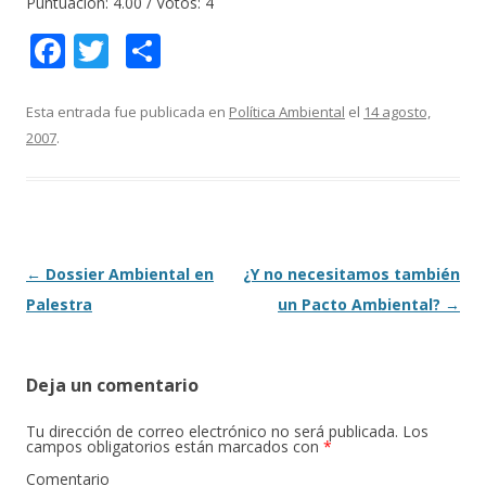
Puntuación:
4.00
/ Votos:
4
F
T
C
ac
w
o
e
itt
m
Esta entrada fue publicada en
Política Ambiental
el
14 agosto,
2007
.
b
er
p
o
ar
o
ti
k
r
Navegación
←
Dossier Ambiental en
¿Y no necesitamos también
de
Palestra
un Pacto Ambiental?
→
entradas
Deja un comentario
Tu dirección de correo electrónico no será publicada.
Los
campos obligatorios están marcados con
*
Comentario