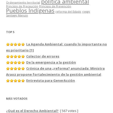
política ambiental
Ordenamiento territorial
Principio de Precaución
Principio de Prevención
Pueblos Indígenas
reforma del Estado
riesgo
Santiago Manuin
TOP 5
La Agenda Ambiental: cuando lo importante no
es prioritario [1]
Colector de errores
De la emergencia a la gestión
Crónica de una ¿reforma? anunciada: Ministra
Araoz propone fortalecimiento de la gestión ambiental
Entrevista para GenerAcción
MÁS VOTADOS
¿Qué es el Derecho Ambiental?
[ 567 votes ]