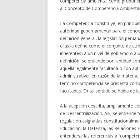
competencia ambiental como proponer u
a. Concepto de Competencia Ambiental
La Competencia constituye, en principi
autoridad gubernamental para el conoci
definición general, la legislación per
ellas la define como el conjunto de atr
inherentes) a un nivel de gobierno o a
definición, se entiende por “entidad co
aquella legalmente facultada o con apti
administrativo” en razón de la materia, 
término competencia se presenta como 
facultades. En tal sentido se habla de 
A la acepción descrita, ampliamente c
de Descentralización. Así, se entiende
regulación asignadas constitucionalment
Educación, la Defensa, las Relaciones E
entenderse las referencias a “competen