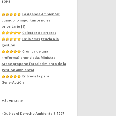
TOP 5
La Agenda Ambiental:
cuando lo importante no es
prioritario [1]
Colector de errores
De la emergencia a la
gestión
Crónica de una
¿reforma? anunciada: Ministra
Araoz propone fortalecimiento de la
gestión ambiental
Entrevista para
GenerAcción
MÁS VOTADOS
¿Qué es el Derecho Ambiental?
[ 567