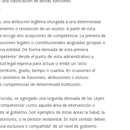
na clasificación de dichas funciones.
.
o, una atribución legítima otorgada a una determinada
miento o resolución de un asunto. A partir de esta
uana recoge dos acepciones de competencia. La primera de
ibuciones legales o constitucionales asignadas (propias o
 una entidad. De forma derivada de esta primera
mpetente” desde el punto de vista administrativo a
tud legal expresa para actuar o emitir un “acto
territorio, grado, tiempo o cuantía. En ocasiones el
sinónimo de funciones, atribuciones o incluso
las competencias de determinada institución.
onocida, se agregado una segunda derivada de las Leyes
 “competencia” como aquella área de intervención o
e al gobierno. Son ejemplos de éstas áreas la Salud, la
xteriores, o la Gestión Ambiental. En este sentido deben
cia exclusiva o compartida” de un nivel de gobierno