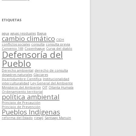
ETIQUETAS
agua
aguas residuales
Bagua
cambio climático
CIDH
conflictos sociales
consulta
consulta previa
Convenio 169
Copenhague
Curva del diablo
Defensoría del
Pueblo
Derecho ambiental
derecho de consulta
desastres naturales
Glaciares
Incertidumbre Científica
Institucionalidad
interculturalidad
Ley General del Ambiente
Ministerio del Ambiente
OIT
Ollanta Humala
Ordenamiento territorial
política ambiental
Principio de Precaución
Principio de Prevención
Pueblos Indígenas
reforma del Estado
riesgo
Santiago Manuin