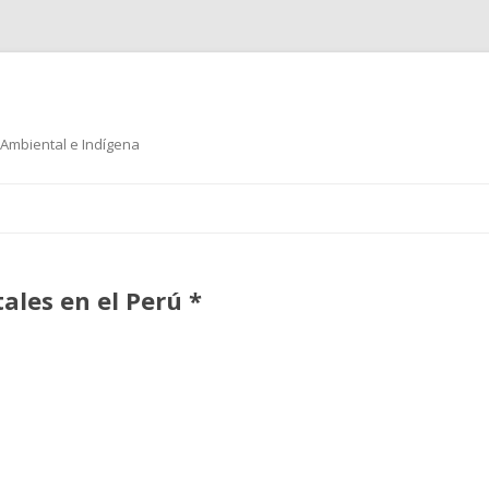
 Ambiental e Indígena
Ir
al
contenido
les en el Perú *