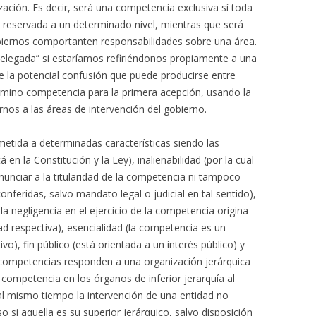
zación. Es decir, será una competencia exclusiva sí toda
s reservada a un determinado nivel, mientras que será
biernos comportanten responsabilidades sobre una área.
delegada” si estaríamos refiriéndonos propiamente a una
 de la potencial confusión que puede producirse entre
mino competencia para la primera acepción, usando la
rnos a las áreas de intervención del gobierno.
etida a determinadas características siendo las
á en la Constitución y la Ley), inalienabilidad (por la cual
nunciar a la titularidad de la competencia ni tampoco
onferidas, salvo mandato legal o judicial en tal sentido),
a negligencia en el ejercicio de la competencia origina
idad respectiva), esencialidad (la competencia es un
ivo), fin público (está orientada a un interés público) y
las competencias responden a una organización jerárquica
competencia en los órganos de inferior jerarquía al
 al mismo tiempo la intervención de una entidad no
 si aquella es su superior jerárquico, salvo disposición