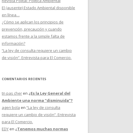
Revista Politai: Política Ambiental
El (ausente) Estado Ambiental disponible
en línea…
¿Cómo se aplican los principios de
prevención, precaución y cuando
estamos frente a la simple falta de
información?
“La ley de consulta requiere un cambio
de visión”. Entrevista para El Comercio.
COMENTARIOS RECIENTES
tn pas cher
en
¿Es la Ley General del
Ambiente una norma “disminuida”?
agen bola
en
“La ley de consulta
requiere un cambio de visión”. Entrevista
para El Comercio.
EDY
en
¿Tenemos muchas normas