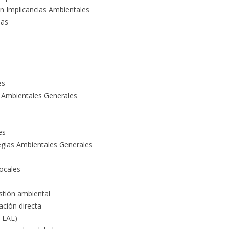
n Implicancias Ambientales
mas
es
s Ambientales Generales
es
egias Ambientales Generales
ocales
stión ambiental
ación directa
y EAE)