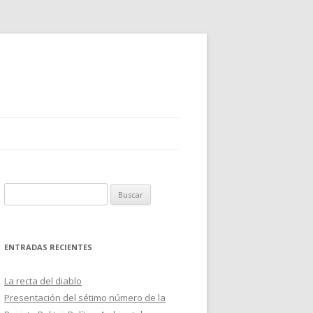
B
u
s
c
ENTRADAS RECIENTES
a
r
La recta del diablo
:
Presentación del sétimo número de la