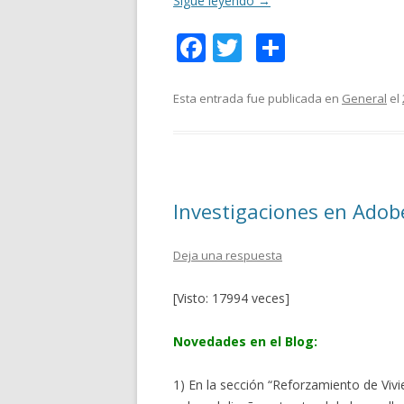
Sigue leyendo
→
F
T
C
ac
w
o
e
itt
m
Esta entrada fue publicada en
General
el
b
er
p
o
ar
o
ti
Investigaciones en Adobe
k
r
Deja una respuesta
[Visto: 17994 veces]
Novedades en el Blog:
1) En la sección “Reforzamiento de Viv