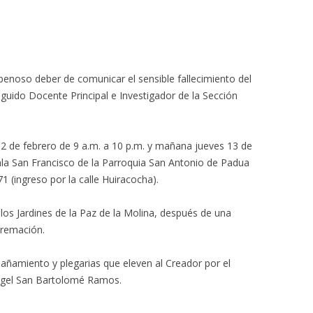
penoso deber de comunicar el sensible fallecimiento del
guido Docente Principal e Investigador de la Sección
 12 de febrero de 9 a.m. a 10 p.m. y mañana jueves 13 de
sala San Francisco de la Parroquia San Antonio de Padua
71 (ingreso por la calle Huiracocha).
 a los Jardines de la Paz de la Molina, después de una
cremación.
ñamiento y plegarias que eleven al Creador por el
Ángel San Bartolomé Ramos.