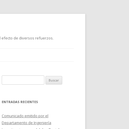
 efecto de diversos refuerzos.
B
u
s
c
ENTRADAS RECIENTES
a
r
Comunicado emitido por el
:
Departamento de Ingeniería