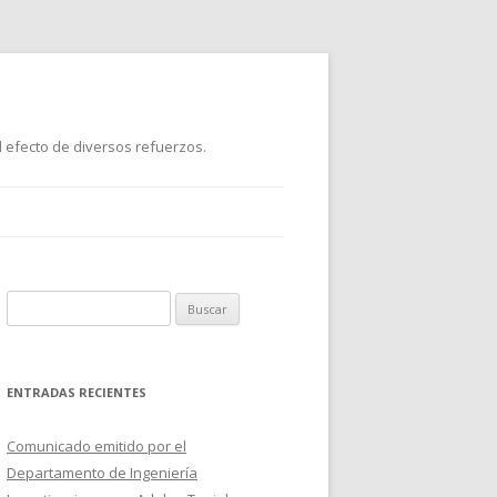
 efecto de diversos refuerzos.
B
u
s
c
ENTRADAS RECIENTES
a
r
Comunicado emitido por el
:
Departamento de Ingeniería