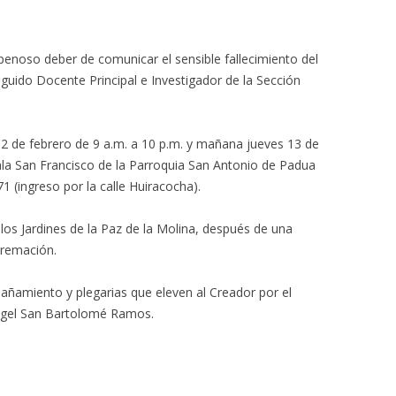
penoso deber de comunicar el sensible fallecimiento del
guido Docente Principal e Investigador de la Sección
 12 de febrero de 9 a.m. a 10 p.m. y mañana jueves 13 de
sala San Francisco de la Parroquia San Antonio de Padua
71 (ingreso por la calle Huiracocha).
 a los Jardines de la Paz de la Molina, después de una
cremación.
ñamiento y plegarias que eleven al Creador por el
Ángel San Bartolomé Ramos.