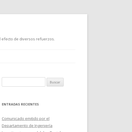
 efecto de diversos refuerzos.
B
u
s
c
ENTRADAS RECIENTES
a
r
Comunicado emitido por el
:
Departamento de Ingeniería