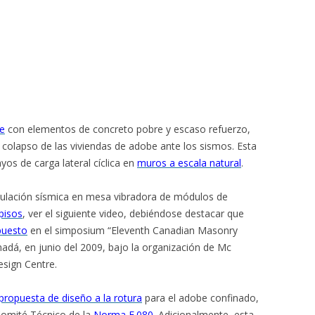
e
con elementos de concreto pobre y escaso refuerzo,
el colapso de las viviendas de adobe ante los sismos. Esta
yos de carga lateral cíclica en
muros a escala natural
.
ulación sísmica en mesa vibradora de módulos de
pisos
, ver el siguiente video, debiéndose destacar que
puesto
en el simposium “Eleventh Canadian Masonry
dá, en junio del 2009, bajo la organización de Mc
sign Centre.
propuesta de diseño a la rotura
para el adobe confinado,
 Comité Técnico de la
Norma E.080
. Adicionalmente, esta