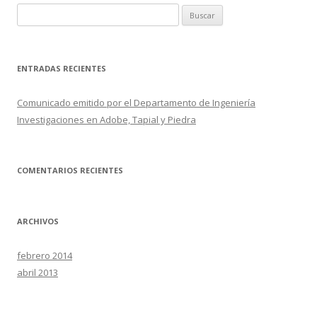
B
u
s
c
ENTRADAS RECIENTES
a
r
Comunicado emitido por el Departamento de Ingeniería
:
Investigaciones en Adobe, Tapial y Piedra
COMENTARIOS RECIENTES
ARCHIVOS
febrero 2014
abril 2013