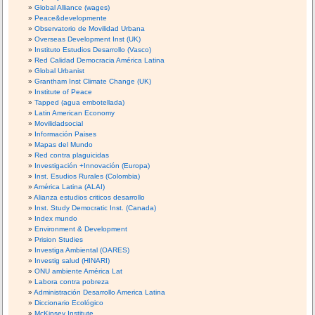
Global Alliance (wages)
Peace&developmente
Observatorio de Movilidad Urbana
Overseas Development Inst (UK)
Instituto Estudios Desarrollo (Vasco)
Red Calidad Democracia América Latina
Global Urbanist
Grantham Inst Climate Change (UK)
Institute of Peace
Tapped (agua embotellada)
Latin American Economy
Movilidadsocial
Información Paises
Mapas del Mundo
Red contra plaguicidas
Investigación +Innovación (Europa)
Inst. Esudios Rurales (Colombia)
América Latina (ALAI)
Alianza estudios criticos desarrollo
Inst. Study Democratic Inst. (Canada)
Index mundo
Environment & Development
Prision Studies
Investiga Ambiental (OARES)
Investig salud (HINARI)
ONU ambiente América Lat
Labora contra pobreza
Administración Desarrollo America Latina
Diccionario Ecológico
McKinsey Institute