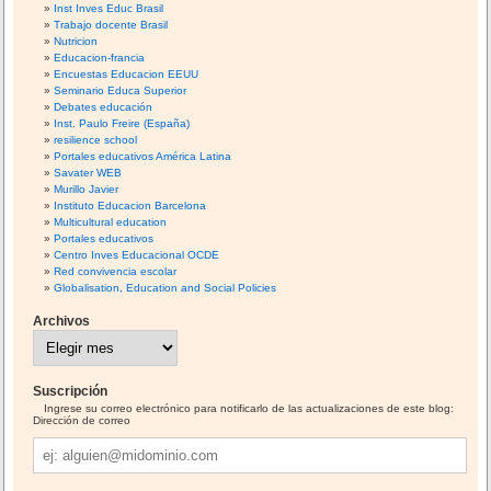
Inst Inves Educ Brasil
Trabajo docente Brasil
Nutricion
Educacion-francia
Encuestas Educacion EEUU
Seminario Educa Superior
Debates educación
Inst. Paulo Freire (España)
resilience school
Portales educativos América Latina
Savater WEB
Murillo Javier
Instituto Educacion Barcelona
Multicultural education
Portales educativos
Centro Inves Educacional OCDE
Red convivencia escolar
Globalisation, Education and Social Policies
Archivos
A
r
c
h
i
Suscripción
v
o
Ingrese su correo electrónico para notificarlo de las actualizaciones de este blog:
s
Dirección de correo
Dirección
de
correo