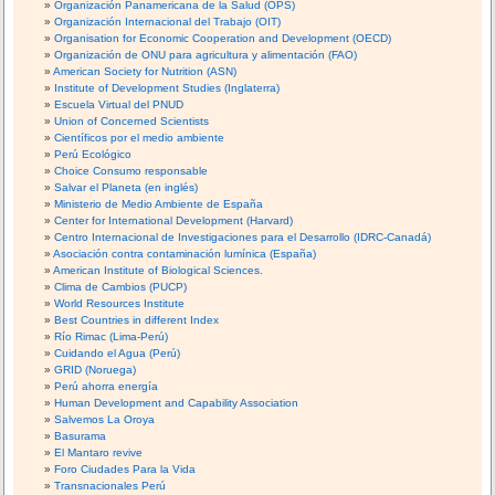
Organización Panamericana de la Salud (OPS)
Organización Internacional del Trabajo (OIT)
Organisation for Economic Cooperation and Development (OECD)
Organización de ONU para agricultura y alimentación (FAO)
American Society for Nutrition (ASN)
Institute of Development Studies (Inglaterra)
Escuela Virtual del PNUD
Union of Concerned Scientists
Científicos por el medio ambiente
Perú Ecológico
Choice Consumo responsable
Salvar el Planeta (en inglés)
Ministerio de Medio Ambiente de España
Center for International Development (Harvard)
Centro Internacional de Investigaciones para el Desarrollo (IDRC-Canadá)
Asociación contra contaminación lumínica (España)
American Institute of Biological Sciences.
Clima de Cambios (PUCP)
World Resources Institute
Best Countries in different Index
Río Rimac (Lima-Perú)
Cuidando el Agua (Perú)
GRID (Noruega)
Perú ahorra energía
Human Development and Capability Association
Salvemos La Oroya
Basurama
El Mantaro revive
Foro Ciudades Para la Vida
Transnacionales Perú