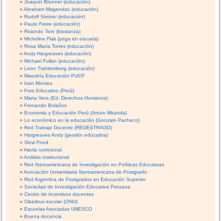
Joaquin Brunner (educación)
Abraham Magendzo (educación)
Rudolf Steiner (educación)
Paulo Freire (educación)
Rolando Toro (biodanza)
Micheline Flak (yoga en escuela)
Rosa María Torres (educación)
Andy Hargreaves (educación)
Michael Fullan (educación)
Leon Trahtemberg (educación)
Maestría Educación PUCP
Ivan Montes
Foro Educativo (Perú)
Marta Vera (Ed. Derechos Humanos)
Fernando Bolaños
Economia y Educación Perú (Arturo Miranda)
Lo económico en la educación (Gonzalo Pacheco)
Red Trabajo Docente (REDESTRADO)
Hargreaves Andy (gestión educativa)
Slow Food
Alerta nutricional
Análisis institucional
Red Iberoamericana de Investigación en Políticas Educativas
Asociación Universitaria Iberoamericana de Postgrado
Red Argentina de Postgrados en Educación Superior
Sociedad de Investigación Educativa Peruana
Centro de incentivos docentes
Ciberbus escolar (ONU)
Escuelas Asociadas UNESCO
Buena docencia