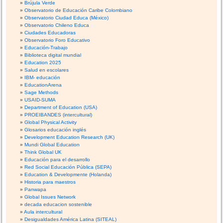
Brújula Verde
Observatorio de Educación Caribe Colombiano
Observatorio Ciudad Educa (México)
Observatorio Chileno Educa
Ciudades Educadoras
Observatorio Foro Educativo
Educación-Trabajo
Biblioteca digital mundial
Education 2025
Salud en escolares
IBM- educación
EducationArena
Sage Methods
USAID-SUMA
Department of Education (USA)
PROEIBANDES (intercultural)
Global Physical Activity
Glosarios educación inglés
Development Education Research (UK)
Mundi Global Education
Think Global UK
Educación para el desarrollo
Red Social Educación Pública (SEPA)
Education & Developmente (Holanda)
Historia para maestros
Panwapa
Global Issues Network
decada educacion sostenible
Aula intercultural
Desigualdades América Latina (SITEAL)