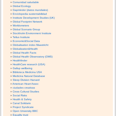
Comunidad saludable
Global Ecology
Gapminder (datos mundiales)
Enciclopedia sustentabilidad
Institute Development Studies (UK)
Global Footprint Network
Worldometers
Global Scenario Group
Stockholm Environment Institute
Tellus Institute
Economic&Social Data
Globalisation index Maastricht
Globalization&Health
Global Health Facts
Global Health Observatory (OMS)
Healthfinder
HealthCare research (USA)
Gallup wellbeing
Biblioteca Medicina USA
Medicina Natural Database
Sleep Division Harvard
American Heart Assoc
ciudades creativas
Cross Cultural Studies
Social Risks
Health & Safety
Canal Solidario
Project Syndicate
Open University BBC
Equality trust