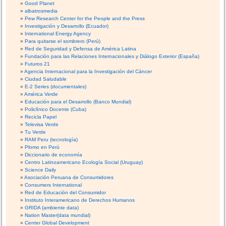
Good Planet
albatrosmedia
Pew Research Center for the People and the Press
Investigación y Desarrollo (Ecuador)
International Energy Agency
Para quitarse el sombrero (Perú)
Red de Seguridad y Defensa de América Latina
Fundación para las Relaciones Internacionales y Diálogo Exterior (España)
Futuros 21
Agencia Internacional para la Investigación del Cáncer
Ciudad Saludable
E-2 Series (documentales)
América Verde
Educación para el Desarrollo (Banco Mundial)
Policlínico Docente (Cuba)
Recicla Papel
Televisa Verde
Tu Verde
RAM Peru (tecnología)
Plomo en Perú
Diccionario de economía
Centro Latinoamericano Ecología Social (Uruguay)
Science Daily
Asociación Peruana de Consumidores
Consumers International
Red de Educación del Consumidor
Instituto Interamericano de Derechos Humanos
GRIDA (ambiente data)
Nation Master(data mundial)
Center Global Development