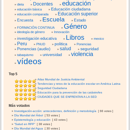
educación
Docentes
dieta
Educación ciudadana
educación básica
Educación superior
educación comparada
Escuela
Encuesta
Estado
Género
FORMACIÓN CONTINUA
ideología de género
Innovación
Libros
investigación educativa
mexico
Peru
politica
PNUD
Ponencias
salud
Ponencias (audio)
seguridad
violencia
universidad
tabaquismo
vídeos
Top 5
Atlas Mundial de Justicia Ambiental
Tendencias y retos de la educación escolar en América Latina
Seguridad Ciudadana
Educación para la prevención de las catástrofes
CIUDADES QUE SE ENFRENTAN A LA SED
Más votados
Investigación-acción: antecedentes, definición y metodología
[ 66 votes ]
Día Mundial del Árbol
[ 53 votes ]
Epistemología y educación
[ 43 votes ]
“Salud en RPP”
[ 38 votes ]
Día Mundial del Agua
[ 30 votes ]