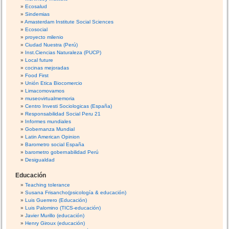
Ecosalud
Sindemias
Amasterdam Institute Social Sciences
Ecosocial
proyecto milenio
Ciudad Nuestra (Perú)
Inst.Ciencias Naturaleza (PUCP)
Local future
cocinas mejoradas
Food First
Unión Etica Biocomercio
Limacomovamos
museovirtualmemoria
Centro Investi Sociologicas (España)
Responsabilidad Social Peru 21
Informes mundiales
Gobernanza Mundial
Latin American Opinion
Barometro social España
barometro gobernabilidad Perú
Desigualdad
Educación
Teaching tolerance
Susana Frisancho(psicología & educación)
Luis Guerrero (Educación)
Luis Palomino (TICS-educación)
Javier Murillo (educación)
Henry Giroux (educación)