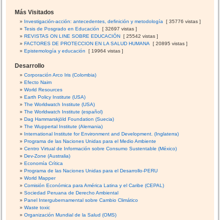
Más Visitados
Investigación-acción: antecedentes, definición y metodología
[ 35776 vistas ]
Tesis de Posgrado en Educación
[ 32697 vistas ]
REVISTAS ON LINE SOBRE EDUCACIÓN
[ 25542 vistas ]
FACTORES DE PROTECCION EN LA SALUD HUMANA
[ 20895 vistas ]
Epistemología y educación
[ 19964 vistas ]
Desarrollo
Corporación Arco Iris (Colombia)
Efecto Naim
World Resources
Earth Policy Institute (USA)
The Worldwatch Institute (USA)
The Worldwatch Institute (español)
Dag Hammarskjöld Foundation (Suecia)
The Wuppertal Institute (Alemania)
International Institute for Environment and Development. (Inglaterra)
Programa de las Naciones Unidas para el Medio Ambiente
Centro Virtual de Información sobre Consumo Sustentable (México)
Dev-Zone (Australia)
Economía Crítica
Programa de las Naciones Unidas para el Desarrollo-PERU
World Mapper
Comisión Económica para América Latina y el Caribe (CEPAL)
Sociedad Peruana de Derecho Ambiental
Panel Intergubernamental sobre Cambio Climático
Waste toxic
Organización Mundial de la Salud (OMS)