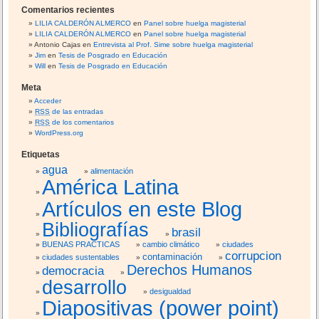
Comentarios recientes
.
LILIA CALDERÓN ALMERCO
en
Panel sobre huelga magisterial
S
LILIA CALDERÓN ALMERCO
en
Panel sobre huelga magisterial
a
Antonio Cajas
en
Entrevista al Prof. Sime sobre huelga magisterial
g
Jim
en
Tesis de Posgrado en Educación
Will
en
Tesis de Posgrado en Educación
a
s
Meta
t
Acceder
i
RSS
de las entradas
)
RSS
de los comentarios
WordPress.org
Etiquetas
agua
alimentación
América Latina
Artículos en este Blog
Bibliografías
brasil
BUENAS PRACTICAS
cambio climático
ciudades
corrupcion
contaminación
ciudades sustentables
Derechos Humanos
democracia
desarrollo
desigualdad
Diapositivas (power point)