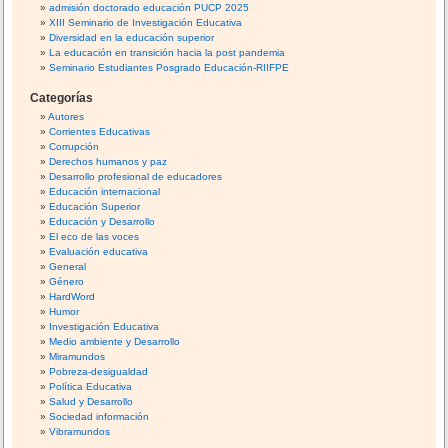
a
admisión doctorado educación PUCP 2025
n
XIII Seminario de Investigación Educativa
r
o
Diversidad en la educación superior
l
:
La educación en transición hacia la post pandemia
o
Seminario Estudiantes Posgrado Educación-RIIFPE
g
Categorías
í
Autores
a
Corrientes Educativas
e
Corrupción
n
Derechos humanos y paz
Desarrollo profesional de educadores
A
Educación internacional
m
Educación Superior
é
Educación y Desarrollo
El eco de las voces
r
Evaluación educativa
i
General
c
Género
a
HardWord
Humor
L
Investigación Educativa
a
Medio ambiente y Desarrollo
t
Miramundos
i
Pobreza-desigualdad
Política Educativa
n
Salud y Desarrollo
a
Sociedad información
(
Vibramundos
F