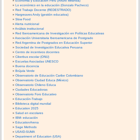
Economia y Educación Perú (Arturo Miranda)
Lo económico en la educación (Gonzalo Pacheco)
Red Trabajo Docente (REDESTRADO)
Hargreaves Andy (gestión educativa)
Slow Food
Alerta nutricional
Análisis institucional
Red Iberoamericana de Investigación en Políticas Educativas
Asociación Universitaria Iberoamericana de Postgrado
Red Argentina de Postgrados en Educación Superior
Sociedad de Investigación Educativa Peruana
Centro de incentivos docentes
Ciberbus escolar (ONU)
Escuelas Asociadas UNESCO
Buena docencia
Brújula Verde
Observatorio de Educación Caribe Colombiano
Observatorio Ciudad Educa (México)
Observatorio Chileno Educa
Ciudades Educadoras
Observatorio Foro Educativo
Educación-Trabajo
Biblioteca digital mundial
Education 2025
Salud en escolares
IBM- educación
EducationArena
Sage Methods
USAID-SUMA
Department of Education (USA)