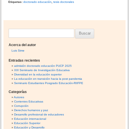
Etiquetas:
doctorado educación
,
tesis doctorales
k
B
u
Acerca del autor
s
Luis Sime
c
Entradas recientes
a
admisión doctorado educación PUCP 2025
XIII Seminario de Investigación Educativa
r
Diversidad en la educación superior
:
La educación en transición hacia la post pandemia
Seminario Estudiantes Posgrado Educación-RIIFPE
Categorías
Autores
Corrientes Educativas
Corrupción
Derechos humanos y paz
Desarrollo profesional de educadores
Educación internacional
Educación Superior
Educación y Desarrollo