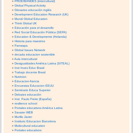
PROEIBANDES (intercultural)
Global Physical Activity
Glosarios educación inglés
Development Education Research (UK)
Mundi Global Education
Think Global UK
Educación para el desarrollo
Red Social Educación Pública (SEPA)
Education & Developmente (Holanda)
Historia para maestros
Panwapa
Global Issues Network
decada educacion sostenible
Aula intercultural
Desigualdades América Latina (SITEAL)
Inst Inves Educ Brasil
Trabajo docente Brasil
Nutricion
Educacion-francia
Encuestas Educacion EEUU
Seminario Educa Superior
Debates educación
Inst. Paulo Freire (España)
resilience school
Portales educativos América Latina
Savater WEB
Murillo Javier
Instituto Educacion Barcelona
Multicultural education
Portales educativos