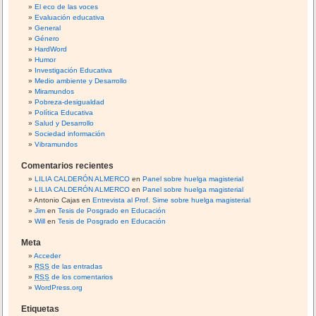
El eco de las voces
Evaluación educativa
General
Género
HardWord
Humor
Investigación Educativa
Medio ambiente y Desarrollo
Miramundos
Pobreza-desigualdad
Política Educativa
Salud y Desarrollo
Sociedad información
Vibramundos
Comentarios recientes
LILIA CALDERÓN ALMERCO
en
Panel sobre huelga magisterial
LILIA CALDERÓN ALMERCO
en
Panel sobre huelga magisterial
Antonio Cajas
en
Entrevista al Prof. Sime sobre huelga magisterial
Jim
en
Tesis de Posgrado en Educación
Will
en
Tesis de Posgrado en Educación
Meta
Acceder
RSS
de las entradas
RSS
de los comentarios
WordPress.org
Etiquetas