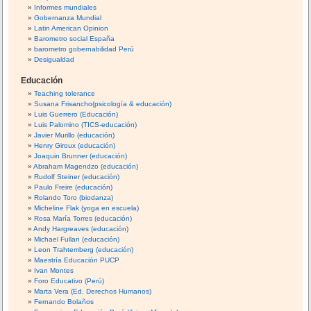
Informes mundiales
Gobernanza Mundial
Latin American Opinion
Barometro social España
barometro gobernabilidad Perú
Desigualdad
Educación
Teaching tolerance
Susana Frisancho(psicología & educación)
Luis Guerrero (Educación)
Luis Palomino (TICS-educación)
Javier Murillo (educación)
Henry Giroux (educación)
Joaquin Brunner (educación)
Abraham Magendzo (educación)
Rudolf Steiner (educación)
Paulo Freire (educación)
Rolando Toro (biodanza)
Micheline Flak (yoga en escuela)
Rosa María Torres (educación)
Andy Hargreaves (educación)
Michael Fullan (educación)
Leon Trahtemberg (educación)
Maestría Educación PUCP
Ivan Montes
Foro Educativo (Perú)
Marta Vera (Ed. Derechos Humanos)
Fernando Bolaños