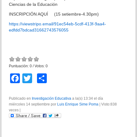
Ciencias de la Educación
INSCRIPCIÓN AQUÍ (15 setiembre-4.30pm)
https://viewstripo.email/91ec54eb-5cdf-413f-9aa4-
edfdd7bdcad31662743576055
Puntuación:
0
/ Votos:
0
F
T
C
a
wi
o
c
tt
m
Publicado en
Investigación Educativa
a la(s) 13:34 el día
miércoles 14 septiembre por
e
er
p
Luis Enrique Sime Poma
|
Visto:838
veces
|
b
ar
o
tir
o