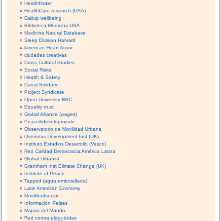
Healthfinder
HealthCare research (USA)
Gallup wellbeing
Biblioteca Medicina USA
Medicina Natural Database
Sleep Division Harvard
American Heart Assoc
ciudades creativas
Cross Cultural Studies
Social Risks
Health & Safety
Canal Solidario
Project Syndicate
Open University BBC
Equality trust
Global Alliance (wages)
Peace&developmente
Observatorio de Movilidad Urbana
Overseas Development Inst (UK)
Instituto Estudios Desarrollo (Vasco)
Red Calidad Democracia América Latina
Global Urbanist
Grantham Inst Climate Change (UK)
Institute of Peace
Tapped (agua embotellada)
Latin American Economy
Movilidadsocial
Información Paises
Mapas del Mundo
Red contra plaguicidas