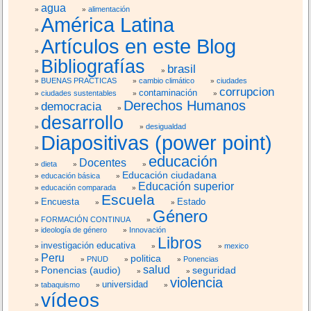
agua
alimentación
América Latina
Artículos en este Blog
Bibliografías
brasil
BUENAS PRACTICAS
cambio climático
ciudades
corrupcion
contaminación
ciudades sustentables
Derechos Humanos
democracia
desarrollo
desigualdad
Diapositivas (power point)
educación
Docentes
dieta
Educación ciudadana
educación básica
Educación superior
educación comparada
Escuela
Encuesta
Estado
Género
FORMACIÓN CONTINUA
ideología de género
Innovación
Libros
investigación educativa
mexico
Peru
politica
PNUD
Ponencias
salud
Ponencias (audio)
seguridad
violencia
universidad
tabaquismo
vídeos