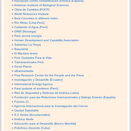
Asociación contra contaminación lumínica (España)
American Institute of Biological Sciences.
Clima de Cambios (PUCP)
World Resources Institute
Best Countries in different Index
Río Rimac (Lima-Perú)
Cuidando el Agua (Perú)
GRID (Noruega)
Perú ahorra energía
Human Development and Capability Association
Salvemos La Oroya
Basurama
El Mantaro revive
Foro Ciudades Para la Vida
Transnacionales Perú
Good Planet
albatrosmedia
Pew Research Center for the People and the Press
Investigación y Desarrollo (Ecuador)
International Energy Agency
Para quitarse el sombrero (Perú)
Red de Seguridad y Defensa de América Latina
Fundación para las Relaciones Internacionales y Diálogo Exterior (España)
Futuros 21
Agencia Internacional para la Investigación del Cáncer
Ciudad Saludable
E-2 Series (documentales)
América Verde
Educación para el Desarrollo (Banco Mundial)
Policlínico Docente (Cuba)