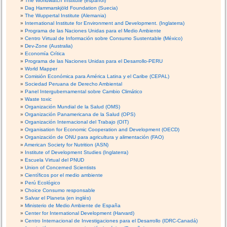
The Worldwatch Institute (español)
Dag Hammarskjöld Foundation (Suecia)
The Wuppertal Institute (Alemania)
International Institute for Environment and Development. (Inglaterra)
Programa de las Naciones Unidas para el Medio Ambiente
Centro Virtual de Información sobre Consumo Sustentable (México)
Dev-Zone (Australia)
Economía Crítica
Programa de las Naciones Unidas para el Desarrollo-PERU
World Mapper
Comisión Económica para América Latina y el Caribe (CEPAL)
Sociedad Peruana de Derecho Ambiental
Panel Intergubernamental sobre Cambio Climático
Waste toxic
Organización Mundial de la Salud (OMS)
Organización Panamericana de la Salud (OPS)
Organización Internacional del Trabajo (OIT)
Organisation for Economic Cooperation and Development (OECD)
Organización de ONU para agricultura y alimentación (FAO)
American Society for Nutrition (ASN)
Institute of Development Studies (Inglaterra)
Escuela Virtual del PNUD
Union of Concerned Scientists
Científicos por el medio ambiente
Perú Ecológico
Choice Consumo responsable
Salvar el Planeta (en inglés)
Ministerio de Medio Ambiente de España
Center for International Development (Harvard)
Centro Internacional de Investigaciones para el Desarrollo (IDRC-Canadá)