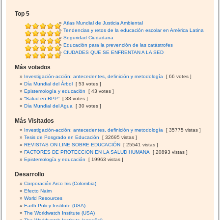
Top 5
Atlas Mundial de Justicia Ambiental
Tendencias y retos de la educación escolar en América Latina
Seguridad Ciudadana
Educación para la prevención de las catástrofes
CIUDADES QUE SE ENFRENTAN A LA SED
Más votados
Investigación-acción: antecedentes, definición y metodología
[ 66 votes ]
Día Mundial del Árbol
[ 53 votes ]
Epistemología y educación
[ 43 votes ]
“Salud en RPP”
[ 38 votes ]
Día Mundial del Agua
[ 30 votes ]
Más Visitados
Investigación-acción: antecedentes, definición y metodología
[ 35775 vistas ]
Tesis de Posgrado en Educación
[ 32695 vistas ]
REVISTAS ON LINE SOBRE EDUCACIÓN
[ 25541 vistas ]
FACTORES DE PROTECCION EN LA SALUD HUMANA
[ 20893 vistas ]
Epistemología y educación
[ 19963 vistas ]
Desarrollo
Corporación Arco Iris (Colombia)
Efecto Naim
World Resources
Earth Policy Institute (USA)
The Worldwatch Institute (USA)