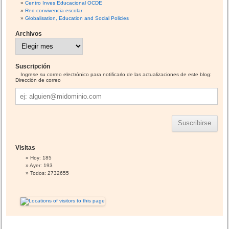
Centro Inves Educacional OCDE
Red convivencia escolar
Globalisation, Education and Social Policies
Archivos
A
r
c
h
i
Suscripción
v
o
Ingrese su correo electrónico para notificarlo de las actualizaciones de este blog:
s
Dirección de correo
Dirección
de
correo
Visitas
Hoy: 185
Ayer: 193
Todos: 2732655