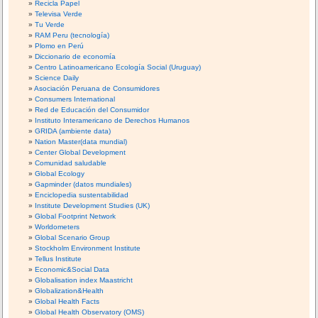
Recicla Papel
Televisa Verde
Tu Verde
RAM Peru (tecnología)
Plomo en Perú
Diccionario de economía
Centro Latinoamericano Ecología Social (Uruguay)
Science Daily
Asociación Peruana de Consumidores
Consumers International
Red de Educación del Consumidor
Instituto Interamericano de Derechos Humanos
GRIDA (ambiente data)
Nation Master(data mundial)
Center Global Development
Comunidad saludable
Global Ecology
Gapminder (datos mundiales)
Enciclopedia sustentabilidad
Institute Development Studies (UK)
Global Footprint Network
Worldometers
Global Scenario Group
Stockholm Environment Institute
Tellus Institute
Economic&Social Data
Globalisation index Maastricht
Globalization&Health
Global Health Facts
Global Health Observatory (OMS)