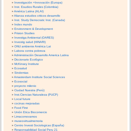
Investigación +Innovación (Europa)
Inst. Esudios Rurales (Colombia)
América Latina (ALAI)
Alianza estudios criticos desarrollo
Inst. Study Democratic Inst. (Canada)
Index mundo
Environment & Development
Prision Studies
Investiga Ambiental (OARES)
Investig salud (HINARI)
ONU ambiente América Lat
Labora contra pobreza
Administración Desarrollo America Latina
Diccionario Ecológico
McKinsey Institute
Ecosalud
Sindemias
Amasterdam Institute Social Sciences
Ecosocial
proyecto milenio
Ciudad Nuestra (Perú)
Inst.Ciencias Naturaleza (PUCP)
Local future
cocinas mejoradas
Food First
Unión Etica Biocomercio
Limacomovamos
museovirtualmemoria
Centro Investi Sociologicas (España)
Responsabilidad Social Peru 21