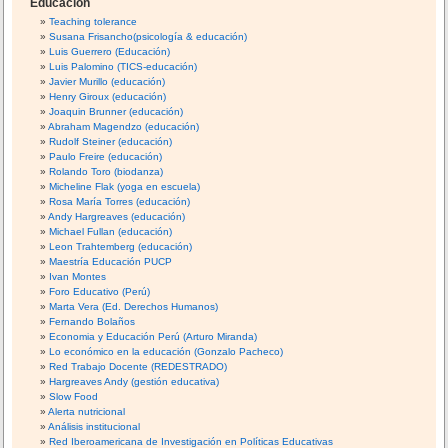
Educación
Teaching tolerance
Susana Frisancho(psicología & educación)
Luis Guerrero (Educación)
Luis Palomino (TICS-educación)
Javier Murillo (educación)
Henry Giroux (educación)
Joaquin Brunner (educación)
Abraham Magendzo (educación)
Rudolf Steiner (educación)
Paulo Freire (educación)
Rolando Toro (biodanza)
Micheline Flak (yoga en escuela)
Rosa María Torres (educación)
Andy Hargreaves (educación)
Michael Fullan (educación)
Leon Trahtemberg (educación)
Maestría Educación PUCP
Ivan Montes
Foro Educativo (Perú)
Marta Vera (Ed. Derechos Humanos)
Fernando Bolaños
Economia y Educación Perú (Arturo Miranda)
Lo económico en la educación (Gonzalo Pacheco)
Red Trabajo Docente (REDESTRADO)
Hargreaves Andy (gestión educativa)
Slow Food
Alerta nutricional
Análisis institucional
Red Iberoamericana de Investigación en Políticas Educativas