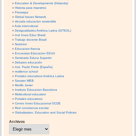
Education & Developmente (Holanda)
Historia para maestros
Panwapa
Global Issues Network
decada educacion sostenible
Aula intercultural
Desigualdades América Latina (SITEAL)
Inst Inves Educ Brasil
Trabajo docente Brasil
Nutricion
Educacion-francia
Encuestas Educacion EEUU
Seminario Educa Superior
Debates educación
Inst. Paulo Freire (España)
resilience school
Portales educativos América Latina
Savater WEB
Murillo Javier
Instituto Educacion Barcelona
Multicultural education
Portales educativos
Centro Inves Educacional OCDE
Red convivencia escolar
Globalisation, Education and Social Policies
Archivos
A
r
c
h