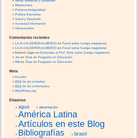
Medio ambiente y Desarrollo
Miramundos
Pobreza-desigualdad
Política Educativa
Salud y Desarrollo
Sociedad información
Vibramundos
Comentarios recientes
LILIA CALDERÓN ALMERCO
en
Panel sobre huelga magisterial
LILIA CALDERÓN ALMERCO
en
Panel sobre huelga magisterial
Antonio Cajas
en
Entrevista al Prof. Sime sobre huelga magisterial
Jim
en
Tesis de Posgrado en Educación
Will
en
Tesis de Posgrado en Educación
Meta
Acceder
RSS
de las entradas
RSS
de los comentarios
WordPress.org
Etiquetas
agua
alimentación
América Latina
Artículos en este Blog
Bibliografías
brasil