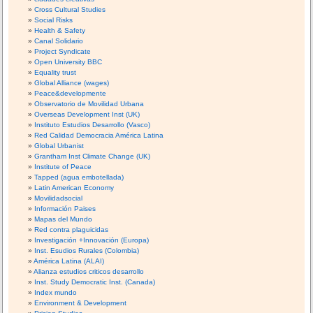
Cross Cultural Studies
Social Risks
Health & Safety
Canal Solidario
Project Syndicate
Open University BBC
Equality trust
Global Alliance (wages)
Peace&developmente
Observatorio de Movilidad Urbana
Overseas Development Inst (UK)
Instituto Estudios Desarrollo (Vasco)
Red Calidad Democracia América Latina
Global Urbanist
Grantham Inst Climate Change (UK)
Institute of Peace
Tapped (agua embotellada)
Latin American Economy
Movilidadsocial
Información Paises
Mapas del Mundo
Red contra plaguicidas
Investigación +Innovación (Europa)
Inst. Esudios Rurales (Colombia)
América Latina (ALAI)
Alianza estudios criticos desarrollo
Inst. Study Democratic Inst. (Canada)
Index mundo
Environment & Development