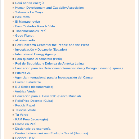
Perú ahorra energía
Human Development and Capability Association
Salvemos La Oroya
Basurama
El Mantaro revive
Foro Ciudades Para la Vida
Transnacionales Perú
Good Planet
albatrosmedia
Pew Research Center for the People and the Press
Investigación y Desarrollo (Ecuador)
International Energy Agency
Para quitarse el sombrero (Perú)
Red de Seguridad y Defensa de América Latina
Fundación para las Relaciones Internacionales y Diálogo Exterior (España)
Futuros 21
Agencia Internacional para la Investigación del Cáncer
Ciudad Saludable
E-2 Series (documentales)
América Verde
Educación para el Desarrollo (Banco Mundial)
Policlínico Docente (Cuba)
Recicla Papel
Televisa Verde
Tu Verde
RAM Peru (tecnología)
Plomo en Perú
Diccionario de economía
Centro Latinoamericano Ecología Social (Uruguay)
Science Daily