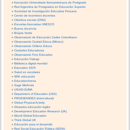
Asociación Universitaria Iberoamericana de Postgrado
Red Argentina de Postgrados en Educación Superior
Sociedad de Investigación Educativa Peruana
Centro de incentivos docentes
Ciberbus escolar (ONU)
Escuelas Asociadas UNESCO
Buena docencia
Brújula Verde
Observatorio de Educación Caribe Colombiano
Observatorio Ciudad Educa (México)
Observatorio Chileno Educa
Ciudades Educadoras
Observatorio Foro Educativo
Educación-Trabajo
Biblioteca digital mundial
Education 2025
Salud en escolares
IBM- educación
EducationArena
Sage Methods
USAID-SUMA
Department of Education (USA)
PROEIBANDES (intercultural)
Global Physical Activity
Glosarios educación inglés
Development Education Research (UK)
Mundi Global Education
Think Global UK
Educación para el desarrollo
Red Social Educación Pública (SEPA)