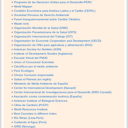
Programa de las Naciones Unidas para el Desarrollo-PERU
World Mapper
Comisión Económica para América Latina y el Caribe (CEPAL)
Sociedad Peruana de Derecho Ambiental
Panel Intergubernamental sobre Cambio Climático
Waste toxic
Organización Mundial de la Salud (OMS)
Organización Panamericana de la Salud (OPS)
Organización Internacional del Trabajo (OIT)
Organisation for Economic Cooperation and Development (OECD)
Organización de ONU para agricultura y alimentación (FAO)
American Society for Nutrition (ASN)
Institute of Development Studies (Inglaterra)
Escuela Virtual del PNUD
Union of Concerned Scientists
Científicos por el medio ambiente
Perú Ecológico
Choice Consumo responsable
Salvar el Planeta (en inglés)
Ministerio de Medio Ambiente de España
Center for International Development (Harvard)
Centro Internacional de Investigaciones para el Desarrollo (IDRC-Canadá)
Asociación contra contaminación lumínica (España)
American Institute of Biological Sciences.
Clima de Cambios (PUCP)
World Resources Institute
Best Countries in different Index
Río Rimac (Lima-Perú)
Cuidando el Agua (Perú)
GRID (Noruega)