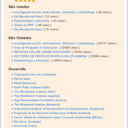
Más votados
Investigación-acción: antecedentes, definición y metodología
[ 66 votes ]
Día Mundial del Árbol
[ 53 votes ]
Epistemología y educación
[ 43 votes ]
“Salud en RPP”
[ 38 votes ]
Día Mundial del Agua
[ 30 votes ]
Más Visitados
Investigación-acción: antecedentes, definición y metodología
[ 35777 vistas ]
Tesis de Posgrado en Educación
[ 32698 vistas ]
REVISTAS ON LINE SOBRE EDUCACIÓN
[ 25544 vistas ]
FACTORES DE PROTECCION EN LA SALUD HUMANA
[ 20896 vistas ]
Epistemología y educación
[ 19965 vistas ]
Desarrollo
Corporación Arco Iris (Colombia)
Efecto Naim
World Resources
Earth Policy Institute (USA)
The Worldwatch Institute (USA)
The Worldwatch Institute (español)
Dag Hammarskjöld Foundation (Suecia)
The Wuppertal Institute (Alemania)
International Institute for Environment and Development. (Inglaterra)
Programa de las Naciones Unidas para el Medio Ambiente
Centro Virtual de Información sobre Consumo Sustentable (México)
Dev-Zone (Australia)
Economía Crítica