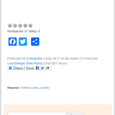
Puntuación:
0
/ Votos:
0
F
T
C
a
wi
o
c
tt
m
Publicado en
Corrupción
a la(s) 16:17 el día martes 23 enero por
Luis Enrique Sime Poma
e
er
p
|
Visto:857 veces
|
b
ar
o
tir
o
Etiquetas:
América Latina
,
carteles
k