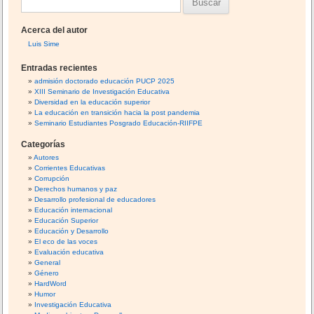
B
u
Acerca del autor
s
Luis Sime
c
Entradas recientes
a
admisión doctorado educación PUCP 2025
XIII Seminario de Investigación Educativa
r
Diversidad en la educación superior
:
La educación en transición hacia la post pandemia
Seminario Estudiantes Posgrado Educación-RIIFPE
Categorías
Autores
Corrientes Educativas
Corrupción
Derechos humanos y paz
Desarrollo profesional de educadores
Educación internacional
Educación Superior
Educación y Desarrollo
El eco de las voces
Evaluación educativa
General
Género
HardWord
Humor
Investigación Educativa