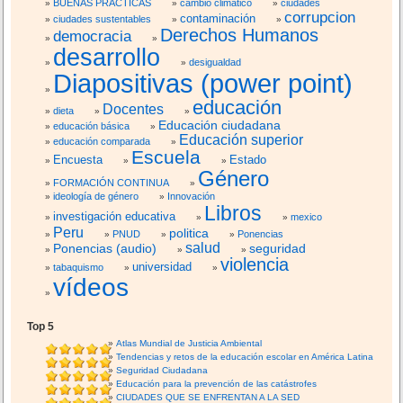
BUENAS PRACTICAS
cambio climático
ciudades
corrupcion
contaminación
ciudades sustentables
Derechos Humanos
democracia
desarrollo
desigualdad
Diapositivas (power point)
educación
Docentes
dieta
Educación ciudadana
educación básica
Educación superior
educación comparada
Escuela
Encuesta
Estado
Género
FORMACIÓN CONTINUA
ideología de género
Innovación
Libros
investigación educativa
mexico
Peru
politica
PNUD
Ponencias
salud
Ponencias (audio)
seguridad
violencia
universidad
tabaquismo
vídeos
Top 5
Atlas Mundial de Justicia Ambiental
Tendencias y retos de la educación escolar en América Latina
Seguridad Ciudadana
Educación para la prevención de las catástrofes
CIUDADES QUE SE ENFRENTAN A LA SED