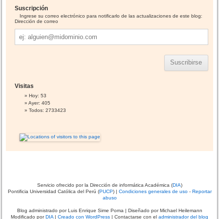
i
Suscripción
v
o
Ingrese su correo electrónico para notificarlo de las actualizaciones de este blog:
s
Dirección de correo
Dirección
de
correo
Visitas
Hoy: 53
Ayer: 405
Todos: 2733423
Servicio ofrecido por la Dirección de informática Académica (
DIA
)
Pontificia Universidad Católica del Perú (
PUCP
) |
Condiciones generales de uso
-
Reportar
abuso
Blog administrado por
Luis Enrique Sime Poma
| Diseñado por Michael Heilemann
Modificado por
DIA
|
Creado con WordPress
| Contactarse con el
administrador del blog