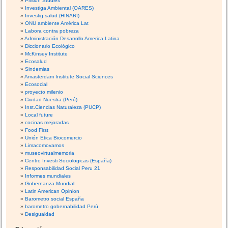
Prision Studies
Investiga Ambiental (OARES)
Investig salud (HINARI)
ONU ambiente América Lat
Labora contra pobreza
Administración Desarrollo America Latina
Diccionario Ecológico
McKinsey Institute
Ecosalud
Sindemias
Amasterdam Institute Social Sciences
Ecosocial
proyecto milenio
Ciudad Nuestra (Perú)
Inst.Ciencias Naturaleza (PUCP)
Local future
cocinas mejoradas
Food First
Unión Etica Biocomercio
Limacomovamos
museovirtualmemoria
Centro Investi Sociologicas (España)
Responsabilidad Social Peru 21
Informes mundiales
Gobernanza Mundial
Latin American Opinion
Barometro social España
barometro gobernabilidad Perú
Desigualdad