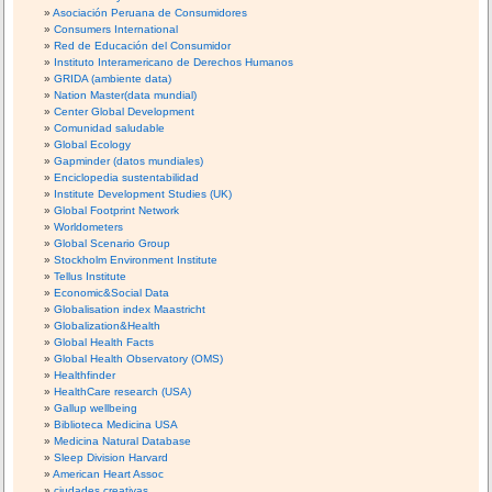
Asociación Peruana de Consumidores
Consumers International
Red de Educación del Consumidor
Instituto Interamericano de Derechos Humanos
GRIDA (ambiente data)
Nation Master(data mundial)
Center Global Development
Comunidad saludable
Global Ecology
Gapminder (datos mundiales)
Enciclopedia sustentabilidad
Institute Development Studies (UK)
Global Footprint Network
Worldometers
Global Scenario Group
Stockholm Environment Institute
Tellus Institute
Economic&Social Data
Globalisation index Maastricht
Globalization&Health
Global Health Facts
Global Health Observatory (OMS)
Healthfinder
HealthCare research (USA)
Gallup wellbeing
Biblioteca Medicina USA
Medicina Natural Database
Sleep Division Harvard
American Heart Assoc
ciudades creativas