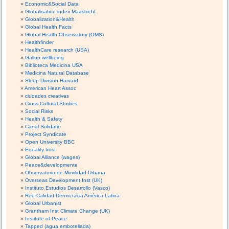
Economic&Social Data
Globalisation index Maastricht
Globalization&Health
Global Health Facts
Global Health Observatory (OMS)
Healthfinder
HealthCare research (USA)
Gallup wellbeing
Biblioteca Medicina USA
Medicina Natural Database
Sleep Division Harvard
American Heart Assoc
ciudades creativas
Cross Cultural Studies
Social Risks
Health & Safety
Canal Solidario
Project Syndicate
Open University BBC
Equality trust
Global Alliance (wages)
Peace&developmente
Observatorio de Movilidad Urbana
Overseas Development Inst (UK)
Instituto Estudios Desarrollo (Vasco)
Red Calidad Democracia América Latina
Global Urbanist
Grantham Inst Climate Change (UK)
Institute of Peace
Tapped (agua embotellada)