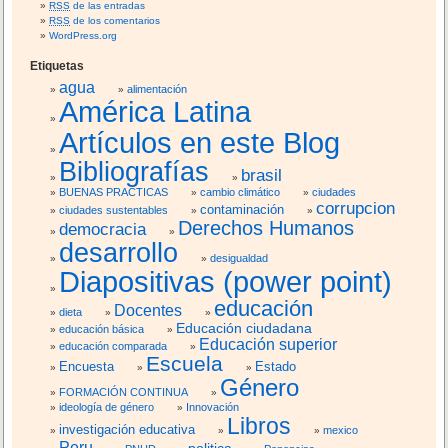
RSS
de las entradas
RSS
de los comentarios
WordPress.org
Etiquetas
agua
alimentación
América Latina
Artículos en este Blog
Bibliografías
brasil
BUENAS PRACTICAS
cambio climático
ciudades
corrupcion
contaminación
ciudades sustentables
Derechos Humanos
democracia
desarrollo
desigualdad
Diapositivas (power point)
educación
Docentes
dieta
Educación ciudadana
educación básica
Educación superior
educación comparada
Escuela
Encuesta
Estado
Género
FORMACIÓN CONTINUA
ideología de género
Innovación
Libros
investigación educativa
mexico
Peru
politica