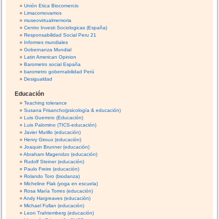
Unión Etica Biocomercio
Limacomovamos
museovirtualmemoria
Centro Investi Sociologicas (España)
Responsabilidad Social Peru 21
Informes mundiales
Gobernanza Mundial
Latin American Opinion
Barometro social España
barometro gobernabilidad Perú
Desigualdad
Educación
Teaching tolerance
Susana Frisancho(psicología & educación)
Luis Guerrero (Educación)
Luis Palomino (TICS-educación)
Javier Murillo (educación)
Henry Giroux (educación)
Joaquin Brunner (educación)
Abraham Magendzo (educación)
Rudolf Steiner (educación)
Paulo Freire (educación)
Rolando Toro (biodanza)
Micheline Flak (yoga en escuela)
Rosa María Torres (educación)
Andy Hargreaves (educación)
Michael Fullan (educación)
Leon Trahtemberg (educación)