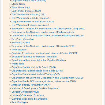
Corporación Arco Iris (Colombia)
Efecto Naim
World Resources
Earth Policy Institute (USA)
The Worldwatch Institute (USA)
The Worldwatch Institute (español)
Dag Hammarskjöld Foundation (Suecia)
The Wuppertal Institute (Alemania)
International Institute for Environment and Development. (Inglaterra)
Programa de las Naciones Unidas para el Medio Ambiente
Centro Virtual de Información sobre Consumo Sustentable (México)
Dev-Zone (Australia)
Economía Crítica
Programa de las Naciones Unidas para el Desarrollo-PERU
World Mapper
Comisión Económica para América Latina y el Caribe (CEPAL)
Sociedad Peruana de Derecho Ambiental
Panel Intergubernamental sobre Cambio Climático
Waste toxic
Organización Mundial de la Salud (OMS)
Organización Panamericana de la Salud (OPS)
Organización Internacional del Trabajo (OIT)
Organisation for Economic Cooperation and Development (OECD)
Organización de ONU para agricultura y alimentación (FAO)
American Society for Nutrition (ASN)
Institute of Development Studies (Inglaterra)
Escuela Virtual del PNUD
Union of Concerned Scientists
Científicos por el medio ambiente
Perú Ecológico