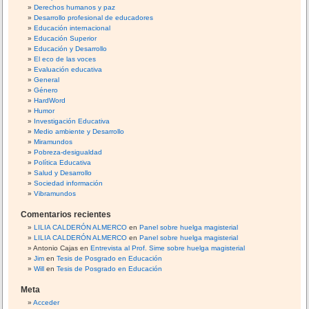
Derechos humanos y paz
Desarrollo profesional de educadores
Educación internacional
Educación Superior
Educación y Desarrollo
El eco de las voces
Evaluación educativa
General
Género
HardWord
Humor
Investigación Educativa
Medio ambiente y Desarrollo
Miramundos
Pobreza-desigualdad
Política Educativa
Salud y Desarrollo
Sociedad información
Vibramundos
Comentarios recientes
LILIA CALDERÓN ALMERCO
en
Panel sobre huelga magisterial
LILIA CALDERÓN ALMERCO
en
Panel sobre huelga magisterial
Antonio Cajas
en
Entrevista al Prof. Sime sobre huelga magisterial
Jim
en
Tesis de Posgrado en Educación
Will
en
Tesis de Posgrado en Educación
Meta
Acceder