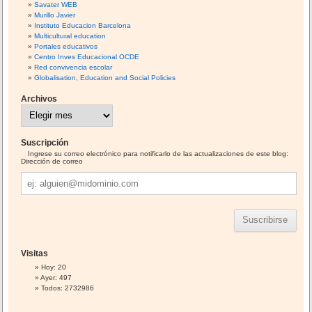
Savater WEB
Murillo Javier
Instituto Educacion Barcelona
Multicultural education
Portales educativos
Centro Inves Educacional OCDE
Red convivencia escolar
Globalisation, Education and Social Policies
Archivos
A
r
c
h
i
Suscripción
v
o
Ingrese su correo electrónico para notificarlo de las actualizaciones de este blog:
s
Dirección de correo
Dirección
de
correo
Visitas
Hoy: 20
Ayer: 497
Todos: 2732986