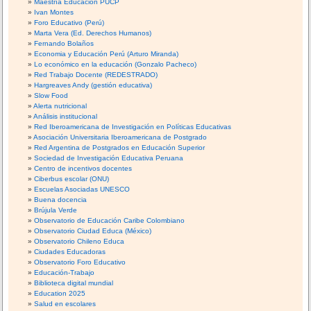
Maestría Educación PUCP
Ivan Montes
Foro Educativo (Perú)
Marta Vera (Ed. Derechos Humanos)
Fernando Bolaños
Economia y Educación Perú (Arturo Miranda)
Lo económico en la educación (Gonzalo Pacheco)
Red Trabajo Docente (REDESTRADO)
Hargreaves Andy (gestión educativa)
Slow Food
Alerta nutricional
Análisis institucional
Red Iberoamericana de Investigación en Políticas Educativas
Asociación Universitaria Iberoamericana de Postgrado
Red Argentina de Postgrados en Educación Superior
Sociedad de Investigación Educativa Peruana
Centro de incentivos docentes
Ciberbus escolar (ONU)
Escuelas Asociadas UNESCO
Buena docencia
Brújula Verde
Observatorio de Educación Caribe Colombiano
Observatorio Ciudad Educa (México)
Observatorio Chileno Educa
Ciudades Educadoras
Observatorio Foro Educativo
Educación-Trabajo
Biblioteca digital mundial
Education 2025
Salud en escolares