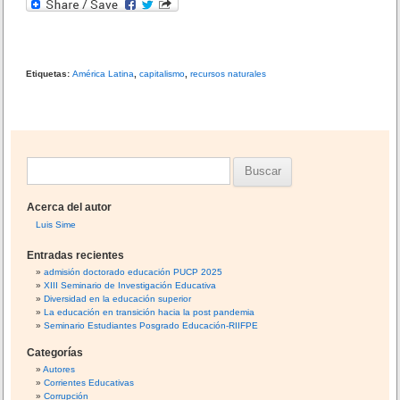
b
ar
o
tir
o
Etiquetas:
América Latina
,
capitalismo
,
recursos naturales
k
B
u
Acerca del autor
s
Luis Sime
c
Entradas recientes
a
admisión doctorado educación PUCP 2025
XIII Seminario de Investigación Educativa
r
Diversidad en la educación superior
:
La educación en transición hacia la post pandemia
Seminario Estudiantes Posgrado Educación-RIIFPE
Categorías
Autores
Corrientes Educativas
Corrupción