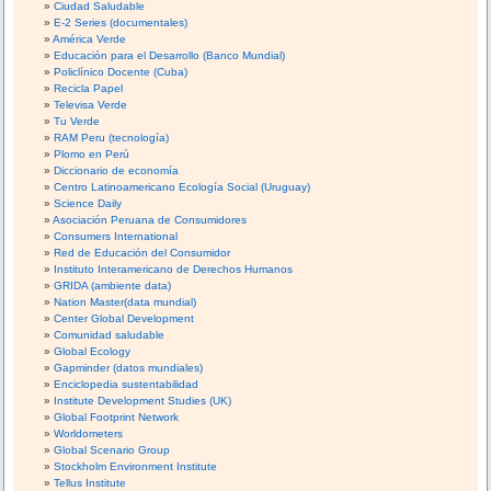
Ciudad Saludable
E-2 Series (documentales)
América Verde
Educación para el Desarrollo (Banco Mundial)
Policlínico Docente (Cuba)
Recicla Papel
Televisa Verde
Tu Verde
RAM Peru (tecnología)
Plomo en Perú
Diccionario de economía
Centro Latinoamericano Ecología Social (Uruguay)
Science Daily
Asociación Peruana de Consumidores
Consumers International
Red de Educación del Consumidor
Instituto Interamericano de Derechos Humanos
GRIDA (ambiente data)
Nation Master(data mundial)
Center Global Development
Comunidad saludable
Global Ecology
Gapminder (datos mundiales)
Enciclopedia sustentabilidad
Institute Development Studies (UK)
Global Footprint Network
Worldometers
Global Scenario Group
Stockholm Environment Institute
Tellus Institute