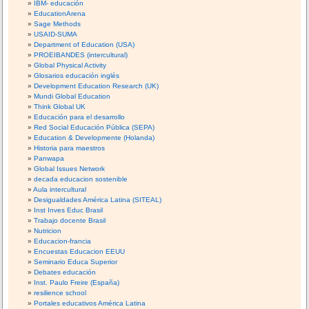
IBM- educación
EducationArena
Sage Methods
USAID-SUMA
Department of Education (USA)
PROEIBANDES (intercultural)
Global Physical Activity
Glosarios educación inglés
Development Education Research (UK)
Mundi Global Education
Think Global UK
Educación para el desarrollo
Red Social Educación Pública (SEPA)
Education & Developmente (Holanda)
Historia para maestros
Panwapa
Global Issues Network
decada educacion sostenible
Aula intercultural
Desigualdades América Latina (SITEAL)
Inst Inves Educ Brasil
Trabajo docente Brasil
Nutricion
Educacion-francia
Encuestas Educacion EEUU
Seminario Educa Superior
Debates educación
Inst. Paulo Freire (España)
resilience school
Portales educativos América Latina