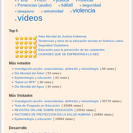
PNUD
Ponencias
salud
Ponencias (audio)
seguridad
violencia
universidad
tabaquismo
vídeos
Top 5
Atlas Mundial de Justicia Ambiental
Tendencias y retos de la educación escolar en América Latina
Seguridad Ciudadana
Educación para la prevención de las catástrofes
CIUDADES QUE SE ENFRENTAN A LA SED
Más votados
Investigación-acción: antecedentes, definición y metodología
[ 66 votes ]
Día Mundial del Árbol
[ 53 votes ]
Epistemología y educación
[ 43 votes ]
“Salud en RPP”
[ 38 votes ]
Día Mundial del Agua
[ 30 votes ]
Más Visitados
Investigación-acción: antecedentes, definición y metodología
[ 35776 vistas ]
Tesis de Posgrado en Educación
[ 32696 vistas ]
REVISTAS ON LINE SOBRE EDUCACIÓN
[ 25542 vistas ]
FACTORES DE PROTECCION EN LA SALUD HUMANA
[ 20894 vistas ]
Epistemología y educación
[ 19964 vistas ]
Desarrollo