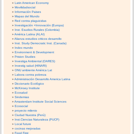
Latin American Economy
Movilidadsocial
Información Paises
Mapas del Mundo
Red contra plaguicidas
Investigación +Innovación (Europa)
Inst. Esudios Rurales (Colombia)
América Latina (ALAI)
Alianza estudios criticos desarrollo
Inst. Study Democratic Inst. (Canada)
Index mundo
Environment & Development
Prision Studies
Investiga Ambiental (OARES)
Investig salud (HINARI)
ONU ambiente América Lat
Labora contra pobreza
Administración Desarrollo America Latina
Diccionario Ecológico
McKinsey Institute
Ecosalud
Sindemias
Amasterdam Institute Social Sciences
Ecosocial
proyecto milenio
Ciudad Nuestra (Perú)
Inst.Ciencias Naturaleza (PUCP)
Local future
cocinas mejoradas
Food First