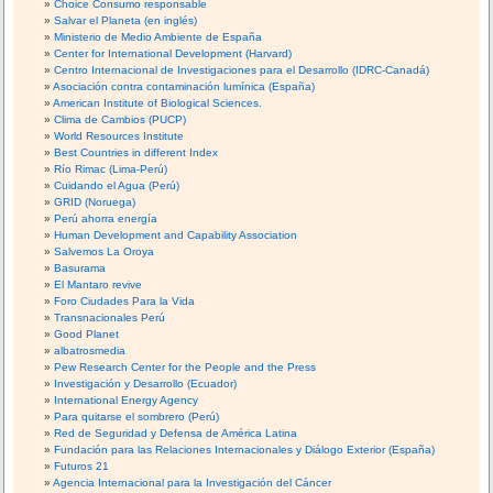
Choice Consumo responsable
Salvar el Planeta (en inglés)
Ministerio de Medio Ambiente de España
Center for International Development (Harvard)
Centro Internacional de Investigaciones para el Desarrollo (IDRC-Canadá)
Asociación contra contaminación lumínica (España)
American Institute of Biological Sciences.
Clima de Cambios (PUCP)
World Resources Institute
Best Countries in different Index
Río Rimac (Lima-Perú)
Cuidando el Agua (Perú)
GRID (Noruega)
Perú ahorra energía
Human Development and Capability Association
Salvemos La Oroya
Basurama
El Mantaro revive
Foro Ciudades Para la Vida
Transnacionales Perú
Good Planet
albatrosmedia
Pew Research Center for the People and the Press
Investigación y Desarrollo (Ecuador)
International Energy Agency
Para quitarse el sombrero (Perú)
Red de Seguridad y Defensa de América Latina
Fundación para las Relaciones Internacionales y Diálogo Exterior (España)
Futuros 21
Agencia Internacional para la Investigación del Cáncer