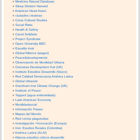
Medicina Natural Database
Sleep Division Harvard
American Heart Assoc
ciudades creativas
Cross Cultural Studies
Social Risks
Health & Safety
Canal Solidario
Project Syndicate
Open University BBC
Equality trust
Global Alliance (wages)
Peace&developmente
Observatorio de Movilidad Urbana
Overseas Development Inst (UK)
Instituto Estudios Desarrollo (Vasco)
Red Calidad Democracia América Latina
Global Urbanist
Grantham Inst Climate Change (UK)
Institute of Peace
Tapped (agua embotellada)
Latin American Economy
Movilidadsocial
Información Paises
Mapas del Mundo
Red contra plaguicidas
Investigación +Innovación (Europa)
Inst. Esudios Rurales (Colombia)
América Latina (ALAI)
Alianza estudios criticos desarrollo