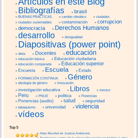
Artículos en este Blog
Bibliografías
brasil
BUENAS PRACTICAS
cambio climático
ciudades
corrupcion
contaminación
ciudades sustentables
Derechos Humanos
democracia
desarrollo
desigualdad
Diapositivas (power point)
educación
Docentes
dieta
Educación ciudadana
educación básica
Educación superior
educación comparada
Escuela
Encuesta
Estado
Género
FORMACIÓN CONTINUA
ideología de género
Innovación
Libros
investigación educativa
mexico
Peru
politica
PNUD
Ponencias
salud
Ponencias (audio)
seguridad
violencia
universidad
tabaquismo
vídeos
Top 5
Atlas Mundial de Justicia Ambiental
Tendencias y retos de la educación escolar en América Latina