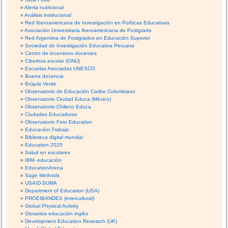
Alerta nutricional
Análisis institucional
Red Iberoamericana de Investigación en Políticas Educativas
Asociación Universitaria Iberoamericana de Postgrado
Red Argentina de Postgrados en Educación Superior
Sociedad de Investigación Educativa Peruana
Centro de incentivos docentes
Ciberbus escolar (ONU)
Escuelas Asociadas UNESCO
Buena docencia
Brújula Verde
Observatorio de Educación Caribe Colombiano
Observatorio Ciudad Educa (México)
Observatorio Chileno Educa
Ciudades Educadoras
Observatorio Foro Educativo
Educación-Trabajo
Biblioteca digital mundial
Education 2025
Salud en escolares
IBM- educación
EducationArena
Sage Methods
USAID-SUMA
Department of Education (USA)
PROEIBANDES (intercultural)
Global Physical Activity
Glosarios educación inglés
Development Education Research (UK)