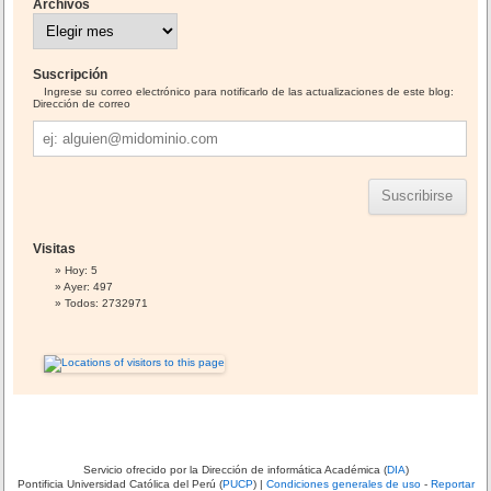
Archivos
A
r
c
h
i
Suscripción
v
o
Ingrese su correo electrónico para notificarlo de las actualizaciones de este blog:
s
Dirección de correo
Dirección
de
correo
Visitas
Hoy: 5
Ayer: 497
Todos: 2732971
Servicio ofrecido por la Dirección de informática Académica (
DIA
)
Pontificia Universidad Católica del Perú (
PUCP
) |
Condiciones generales de uso
-
Reportar