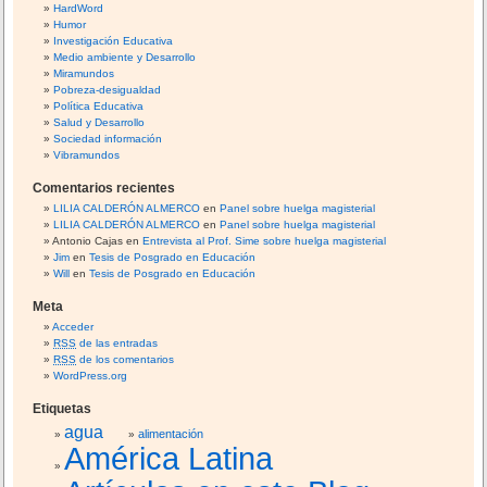
HardWord
Humor
Investigación Educativa
Medio ambiente y Desarrollo
Miramundos
Pobreza-desigualdad
Política Educativa
Salud y Desarrollo
Sociedad información
Vibramundos
Comentarios recientes
LILIA CALDERÓN ALMERCO
en
Panel sobre huelga magisterial
LILIA CALDERÓN ALMERCO
en
Panel sobre huelga magisterial
Antonio Cajas
en
Entrevista al Prof. Sime sobre huelga magisterial
Jim
en
Tesis de Posgrado en Educación
Will
en
Tesis de Posgrado en Educación
Meta
Acceder
RSS
de las entradas
RSS
de los comentarios
WordPress.org
Etiquetas
agua
alimentación
América Latina