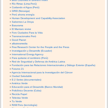
Best Countries in different Index
Río Rimac (Lima-Perú)
Cuidando el Agua (Perú)
GRID (Noruega)
Perú ahorra energía
Human Development and Capability Association
Salvemos La Oroya
Basurama
El Mantaro revive
Foro Ciudades Para la Vida
Transnacionales Perú
Good Planet
albatrosmedia
Pew Research Center for the People and the Press
Investigación y Desarrollo (Ecuador)
International Energy Agency
Para quitarse el sombrero (Perú)
Red de Seguridad y Defensa de América Latina
Fundación para las Relaciones Internacionales y Diálogo Exterior (España)
Futuros 21
Agencia Internacional para la Investigación del Cáncer
Ciudad Saludable
E-2 Series (documentales)
América Verde
Educación para el Desarrollo (Banco Mundial)
Policlínico Docente (Cuba)
Recicla Papel
Televisa Verde
Tu Verde
RAM Peru (tecnología)