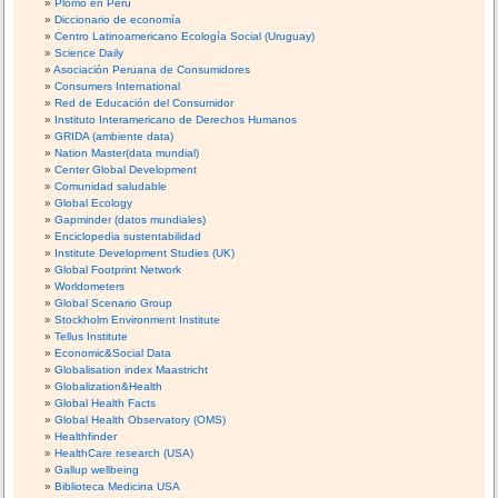
Plomo en Perú
Diccionario de economía
Centro Latinoamericano Ecología Social (Uruguay)
Science Daily
Asociación Peruana de Consumidores
Consumers International
Red de Educación del Consumidor
Instituto Interamericano de Derechos Humanos
GRIDA (ambiente data)
Nation Master(data mundial)
Center Global Development
Comunidad saludable
Global Ecology
Gapminder (datos mundiales)
Enciclopedia sustentabilidad
Institute Development Studies (UK)
Global Footprint Network
Worldometers
Global Scenario Group
Stockholm Environment Institute
Tellus Institute
Economic&Social Data
Globalisation index Maastricht
Globalization&Health
Global Health Facts
Global Health Observatory (OMS)
Healthfinder
HealthCare research (USA)
Gallup wellbeing
Biblioteca Medicina USA