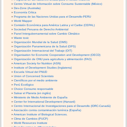
Centro Virtual de Información sobre Consumo Sustentable (México)
Dev-Zone (Australia)
Economía Crítica
Programa de las Naciones Unidas para el Desarrollo-PERU
World Mapper
Comisión Económica para América Latina y el Caribe (CEPAL)
Sociedad Peruana de Derecho Ambiental
Panel Intergubernamental sobre Cambio Climático
Waste toxic
Organización Mundial de la Salud (OMS)
Organización Panamericana de la Salud (OPS)
Organización Internacional del Trabajo (OIT)
Organisation for Economic Cooperation and Development (OECD)
Organización de ONU para agricultura y alimentación (FAO)
American Society for Nutrition (ASN)
Institute of Development Studies (Inglaterra)
Escuela Virtual del PNUD
Union of Concerned Scientists
Científicos por el medio ambiente
Perú Ecológico
Choice Consumo responsable
Salvar el Planeta (en inglés)
Ministerio de Medio Ambiente de España
Center for International Development (Harvard)
Centro Internacional de Investigaciones para el Desarrollo (IDRC-Canadá)
Asociación contra contaminación lumínica (España)
American Institute of Biological Sciences.
Clima de Cambios (PUCP)
World Resources Institute