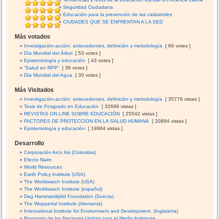
Seguridad Ciudadana
Educación para la prevención de las catástrofes
CIUDADES QUE SE ENFRENTAN A LA SED
Más votados
Investigación-acción: antecedentes, definición y metodología
[ 66 votes ]
Día Mundial del Árbol
[ 53 votes ]
Epistemología y educación
[ 43 votes ]
“Salud en RPP”
[ 38 votes ]
Día Mundial del Agua
[ 30 votes ]
Más Visitados
Investigación-acción: antecedentes, definición y metodología
[ 35776 vistas ]
Tesis de Posgrado en Educación
[ 32696 vistas ]
REVISTAS ON LINE SOBRE EDUCACIÓN
[ 25542 vistas ]
FACTORES DE PROTECCION EN LA SALUD HUMANA
[ 20894 vistas ]
Epistemología y educación
[ 19964 vistas ]
Desarrollo
Corporación Arco Iris (Colombia)
Efecto Naim
World Resources
Earth Policy Institute (USA)
The Worldwatch Institute (USA)
The Worldwatch Institute (español)
Dag Hammarskjöld Foundation (Suecia)
The Wuppertal Institute (Alemania)
International Institute for Environment and Development. (Inglaterra)
Programa de las Naciones Unidas para el Medio Ambiente