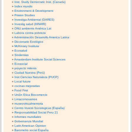
Inst. Study Democratic Inst. (Canada)
Index mundo
Environment & Development
Prision Studies
Investiga Ambiental (OARES)
Investig salud (HINARI)
ONU ambiente América Lat
Labora contra pobreza
Administración Desarrollo America Latina
Diccionario Ecológico
McKinsey Institute
Ecosalud
Sindemias
Amasterdam Institute Social Sciences
Ecosocial
proyecto milenio
Ciudad Nuestra (Perú)
Inst.Ciencias Naturaleza (PUCP)
Local future
cocinas mejoradas
Food First
Unión Etica Biocomercio
Limacomovamos
museovirtualmemoria
Centro Investi Sociologicas (España)
Responsabilidad Social Peru 21
Informes mundiales
Gobernanza Mundial
Latin American Opinion
Barometro social España