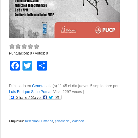
Puntuación:
0
/ Votos:
0
F
T
C
a
wi
o
c
tt
m
Publicado en
General
a la(s) 11:45 el día jueves 5 septiembre por
Luis Enrique Sime Poma
e
er
p
|
Visto:2297 veces
|
b
ar
o
tir
o
Etiquetas:
Derechos Humanos
,
psicosocial
,
violencia
k