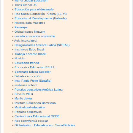
Mundi Global Education
Think Global UK
Educación para el desarrollo
Red Social Educación Pública (SEPA)
Education & Developmente (Holanda)
Historia para maestros
Panwapa
Global Issues Network
decada educacion sostenible
Aula intercultural
Desigualdades América Latina (SITEAL)
Inst Inves Educ Brasil
Trabajo docente Brasil
Nutricion
Educacion-francia
Encuestas Educacion EEUU
Seminario Educa Superior
Debates educación
Inst. Paulo Freire (España)
resilience school
Portales educativos América Latina
Savater WEB
Murillo Javier
Instituto Educacion Barcelona
Multicultural education
Portales educativos
Centro Inves Educacional OCDE
Red convivencia escolar
Globalisation, Education and Social Policies