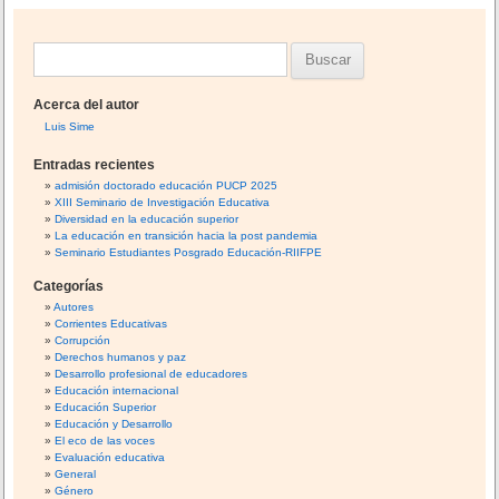
B
u
Acerca del autor
s
Luis Sime
c
Entradas recientes
a
admisión doctorado educación PUCP 2025
XIII Seminario de Investigación Educativa
r
Diversidad en la educación superior
:
La educación en transición hacia la post pandemia
Seminario Estudiantes Posgrado Educación-RIIFPE
Categorías
Autores
Corrientes Educativas
Corrupción
Derechos humanos y paz
Desarrollo profesional de educadores
Educación internacional
Educación Superior
Educación y Desarrollo
El eco de las voces
Evaluación educativa
General
Género