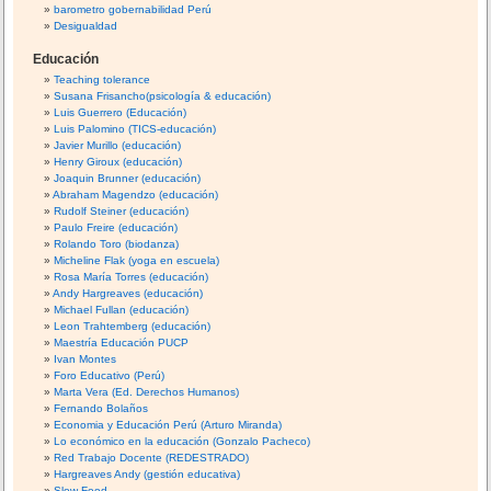
barometro gobernabilidad Perú
Desigualdad
Educación
Teaching tolerance
Susana Frisancho(psicología & educación)
Luis Guerrero (Educación)
Luis Palomino (TICS-educación)
Javier Murillo (educación)
Henry Giroux (educación)
Joaquin Brunner (educación)
Abraham Magendzo (educación)
Rudolf Steiner (educación)
Paulo Freire (educación)
Rolando Toro (biodanza)
Micheline Flak (yoga en escuela)
Rosa María Torres (educación)
Andy Hargreaves (educación)
Michael Fullan (educación)
Leon Trahtemberg (educación)
Maestría Educación PUCP
Ivan Montes
Foro Educativo (Perú)
Marta Vera (Ed. Derechos Humanos)
Fernando Bolaños
Economia y Educación Perú (Arturo Miranda)
Lo económico en la educación (Gonzalo Pacheco)
Red Trabajo Docente (REDESTRADO)
Hargreaves Andy (gestión educativa)
Slow Food