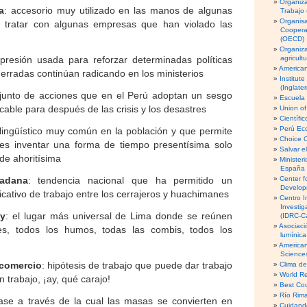
Organiza
a
: accesorio muy utilizado en las manos de algunas
Trabajo 
Organisa
a tratar con algunas empresas que han violado las
Coopera
(OECD)
Organiz
xpresión usada para reforzar determinadas políticas
agricult
American
erradas continúan radicando en los ministerios
Institut
(Inglater
njunto de acciones que en el Perú adoptan un sesgo
Escuela 
able para después de las crisis y los desastres
Union of
Científi
Perú Eco
 lingüístico muy común en la población y que permite
Choice 
ores inventar una forma de tiempo presentísima solo
Salvar e
 de ahoritísima
Minister
España
dadana
: tendencia nacional que ha permitido un
Center f
Develop
ficativo de trabajo entre los cerrajeros y huachimanes
Centro I
Investig
y
: el lugar más universal de Lima donde se reúnen
(IDRC-C
Asociaci
es, todos los humos, todas las combis, todos los
lumínic
American 
Science
 comercio
: hipótesis de trabajo que puede dar trabajo
Clima d
World Re
in trabajo, ¡ay, qué carajo!
Best Cou
Río Rima
fase a través de la cual las masas se convierten en
Cuidando