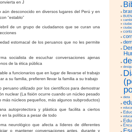
convierta en J
Bi
bras
o aún desconocido en diversos lugares del Perú y en
BUEN
con “establo”
cambio
ciuda
 febril de un grupo de ciudadanos que se curan una
ciuda
cont
lecciones
cor
dem
medad estomacal de los peruanos que no les permite
De
Hu
orma socialista de escuchar conversaciones ajenas
de
nos de la ética pública
desig
Di
cable a funcionarios que en lugar de llevarse el trabajo
 a su familia, prefieren llevar la familia a su trabajo
(
po
o peruano utilizado por los científicos para demostrar
isión nuclear (La fisión ocurre cuando un núcleo pesado
dieta
 o más núcleos pequeños, más algunos subproductos)
ed
educa
na autoprotectora y plástica que facilita a ciertos
Educ
r en la política a pesar de todo
educa
Edu
ma neurológico que afecta a líderes de diferentes
Encu
Es
niciar o mantener conversaciones antes, durante y