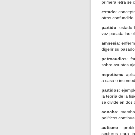
primera letra se 
estado
: concept
otros confundido 
partido
: estado
vez pasada las e
amnesia
: enfer
digerir su pasado
petroaudios
: f
sobre asuntos aje
nepotismo
: apli
a casa e incomodar
partidos
: ejempl
la teoría de la f
se divide en dos
concha
: membra
políticos continua
autismo
: proble
sectores para i