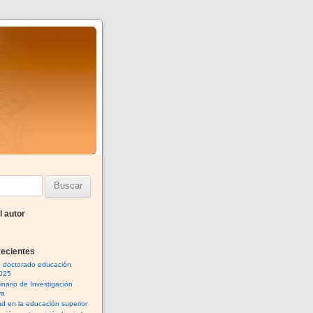
l autor
recientes
n doctorado educación
025
inario de Investigación
va
ad en la educación superior