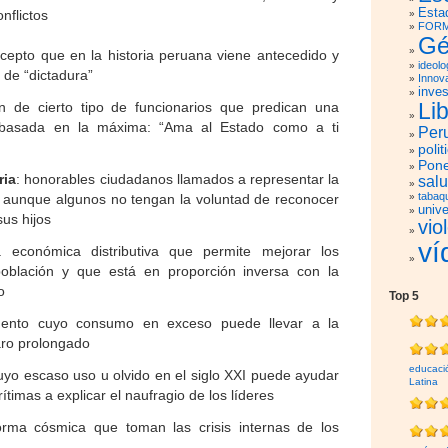
Esta
nflictos
FORM
Gé
ncepto que en la historia peruana viene antecedido y
ideolo
 de “dictadura”
Innov
inves
Li
ón de cierto tipo de funcionarios que predican una
n basada en la máxima: “Ama al Estado como a ti
Per
polit
Pone
ria
: honorables ciudadanos llamados a representar la
sal
tabaq
, aunque algunos no tengan la voluntad de reconocer
unive
sus hijos
vio
ví
ca económica distributiva que permite mejorar los
población y que está en proporción inversa con la
o
Top 5
ento cuyo consumo en exceso puede llevar a la
aro prolongado
educaci
cuyo escaso uso u olvido en el siglo XXI puede ayudar
Latina
ítimas a explicar el naufragio de los líderes
orma cósmica que toman las crisis internas de los