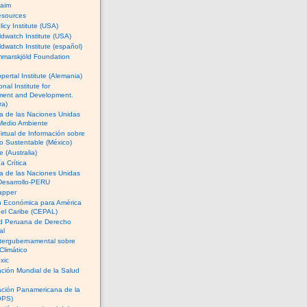
Naim
esources
licy Institute (USA)
dwatch Institute (USA)
dwatch Institute (español)
marskjöld Foundation
ertal Institute (Alemania)
onal Institute for
ment and Development.
ra)
a de las Naciones Unidas
 Medio Ambiente
irtual de Información sobre
 Sustentable (México)
 (Australia)
 Crítica
a de las Naciones Unidas
Desarrollo-PERU
apper
n Económica para América
 el Caribe (CEPAL)
d Peruana de Derecho
al
tergubernamental sobre
Climático
xic
ción Mundial de la Salud
ación Panamericana de la
OPS)