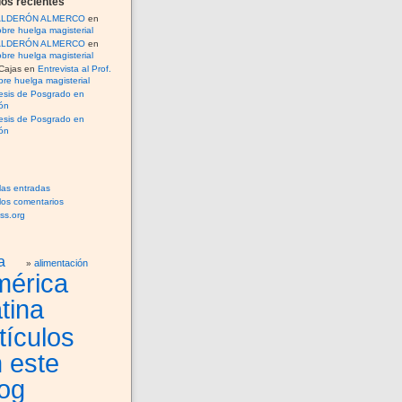
os recientes
CALDERÓN ALMERCO
en
bre huelga magisterial
CALDERÓN ALMERCO
en
bre huelga magisterial
Cajas
en
Entrevista al Prof.
re huelga magisterial
esis de Posgrado en
ón
esis de Posgrado en
ón
las entradas
los comentarios
ss.org
a
alimentación
mérica
tina
tículos
 este
og