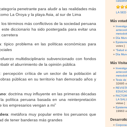
catástro
 categoría penetrante para aludir a las realidades más
LA SED
como La Oroya y la playa Asia, al sur de Lima
Más vota
e los términos más conflictivos de la sociedad peruana
Investig
 este diccionario ha sido postergada para evitar una
antecede
metodol
 carretera
Día Mund
Epistemo
s
: típico problema en las políticas económicas para
votes ]
sociales
“Salud 
Día Mund
esfuerzo multidisciplinario subvencionado con fondos
Más Visit
batir el aburrimiento de la opinión pública
Investig
antecede
s
: percepción crítica de un sector de la población al
metodol
 obras públicas en su territorio han demorado años y
Tesis d
32695 vi
REVIST
EDUCA
lano
: doctrina muy influyente en las primeras décadas
FACTOR
 la política peruana basada en una reinterpretación
LA SAL
vistas ]
ue los empresarios vengan a mi”
Epistemo
19963 vi
dera
: metáfora muy popular entre los peruanos que
dad de tener banderas más grandes
Desarroll
Corporac