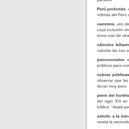
Perú profundo
:
íntimas del Perú 
carretera
: uno d
cuya inclusión en
toma más de otra
cálculos biliare
calcular las iras 
psicosociales
: 
públicos para com
sobras pública
observar que las
duran muy poco
perro del horte
del siglo XXI en
bíblica: “dejad q
saludo a la ban
revela la necesi