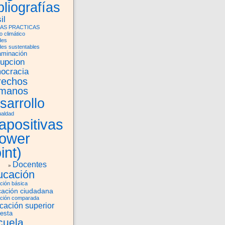
bliografías
il
AS PRACTICAS
 climático
des
des sustentables
aminación
rupcion
ocracia
rechos
manos
sarrollo
ualdad
apositivas
power
int)
Docentes
ucación
ción básica
ación ciudadana
ción comparada
cación superior
esta
cuela