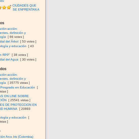
fes
CIUDADES QUE
SE ENFRENTAN A
dos
ación-acción:
ntes, definición y
ogía
[ 66 votes ]
ial del Árbol
[ 53 votes ]
logía y educación
[ 43
en RPP”
[ 38 votes ]
ial del Agua
[ 30 votes ]
ados
ación-acción:
ntes, definición y
ogía
[ 35775 vistas ]
e Posgrado en Educación
[
stas ]
AS ON LINE SOBRE
CIÓN
[ 25541 vistas ]
ES DE PROTECCION EN
UD HUMANA
[ 20893
logía y educación
[
stas ]
o
ión Arco Iris (Colombia)