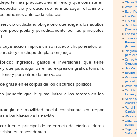
l deporte más practicado en el Perú y que consiste en
Efecto 
World R
sobediencia y creación de normas según el ánimo y
Earth Po
los peruanos ante cada situación
The Worl
The Worl
 servicio ciudadano obligatorio que exige a los adultos
Dag Ham
(Suecia)
con poco júbilo y periódicamente por las principales
The Wupp
d
Internati
Environ
o cuya acción implica un sofisticado chuponeador, un
(Inglater
Program
neado y un chupo de plata en juego
para el
Centro V
blico
: ingresos, gastos e inversiones que tiene
Consumo
o y que para algunos en su expresión gráfica toma la
Dev-Zone
Economía
lleno y para otros de uno vacio
Program
para el 
de grasa en el corpus de los discursos políticos
World M
Comisió
no juguetón que le gusta imitar a los toreros en las
Latina y
Socieda
Ambient
Panel In
trategia de movilidad social consistente en trepar
Cambio 
as a los bienes de la nación
Waste to
Organiza
(OMS)
ecer fuente principal de referencia de ciertos líderes
Organiz
ecisiones trascendentes
Salud (