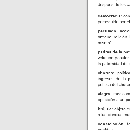
después de los co
democracia
: co
perseguido por el
peculado
: acci
antigua religió
mismo”.
padres de la pat
voluntad popular
la paternidad de 
chorreo
: políti
ingresos de la 
política del chore
viagra
: medicam
oposición a un p
brújula
: objeto 
a las ciencias mar
constelación
: f
partidos