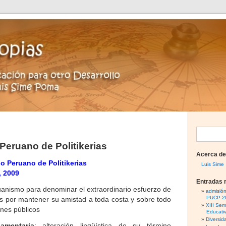
B
Peruano de Politikerias
u
Acerca de
s
o Peruano de Politikerias
Luis Sime
, 2009
c
Entradas 
a
uanismo para denominar el extraordinario esfuerzo de
admisió
PUCP 2
 por mantener su amistad a toda costa y sobre todo
r
XIII Sem
enes públicos
Educati
:
Diversid
amentaria
: alteración lingüística de su término