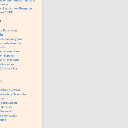
ción en transición hacia la
ndemia
io Estudiantes Posgrado
ón-RIIFPE
s
es Educativas
ón
s humanos y paz
lo profesional de
res
n internacional
ón Superior
n y Desarrollo
e las voces
ón educativa
rd
ación Educativa
biente y Desarrollo
dos
-desigualdad
 Educativa
Desarrollo
 información
ndos