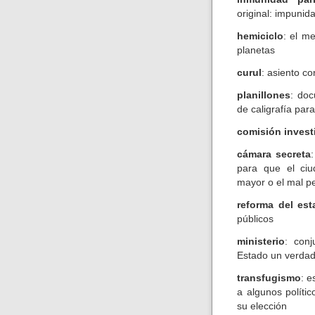
original: impunid
hemiciclo
: el me
planetas
curul
: asiento c
planillones
: doc
de caligrafía par
comisión invest
cámara secreta
para que el ciu
mayor o el mal p
reforma del est
públicos
ministerio
: con
Estado un verdad
transfugismo
: e
a algunos polític
su elección