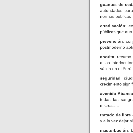
guantes de sed
autoridades par
normas públicas
erradicación
: e
públicas que aun 
prevención
: co
postmoderno aplic
ahorita
: recurso
a los interlocut
válida en el Perú
seguridad ciu
crecimiento signi
avenida Abanca
todas las sangr
micros…..
tratado de libre
y a la vez dejar s
masturbación
: 