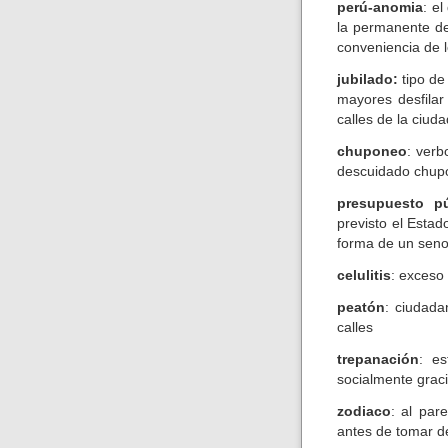
perú-anomia
: e
la permanente de
conveniencia de 
jubilado:
tipo de
mayores desfilar 
calles de la ciuda
chuponeo
: verb
descuidado chupo
presupuesto pú
previsto el Estad
forma de un seno 
celulitis
: exceso 
peatón
: ciudada
calles
trepanación
: es
socialmente graci
zodiaco
: al par
antes de tomar d