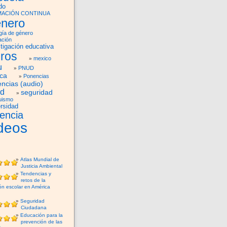
do
ACIÓN CONTINUA
nero
gía de género
ación
tigación educativa
bros
mexico
u
PNUD
ica
Ponencias
ncias (audio)
ud
seguridad
uismo
rsidad
lencia
deos
Atlas Mundial de
Justicia Ambiental
Tendencias y
retos de la
ón escolar en América
Seguridad
Ciudadana
Educación para la
prevención de las