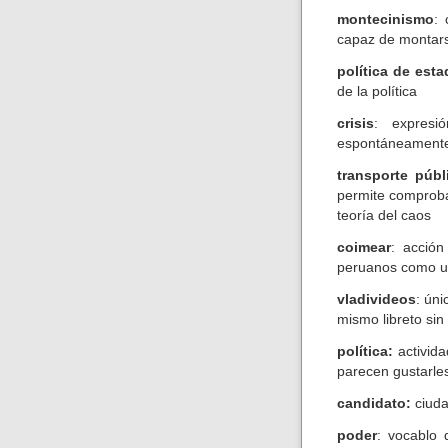
montecinismo
: 
capaz de montars
política de est
de la política
crisis
: expresi
espontáneamente
transporte públ
permite comproba
teoría del caos
coimear
: acción
peruanos como una
vladivideos
: úni
mismo libreto si
política:
activida
parecen gustarle
candidato:
ciuda
poder
: vocablo 