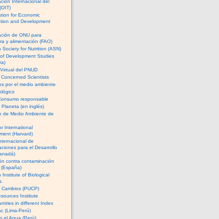
ción Internacional del
(OIT)
tion for Economic
tion and Development
ación de ONU para
ura y alimentación (FAO)
 Society for Nutrition (ASN)
e of Development Studies
ra)
Virtual del PNUD
 Concerned Scientists
cos por el medio ambiente
lógico
Consumo responsable
l Planeta (en inglés)
io de Medio Ambiente de
or International
ment (Harvard)
nternacional de
aciones para el Desarrollo
anadá)
ón contra contaminación
a (España)
Institute of Biological
s.
e Cambios (PUCP)
sources Institute
ntries in different Index
c (Lima-Perú)
 el Agua (Perú)