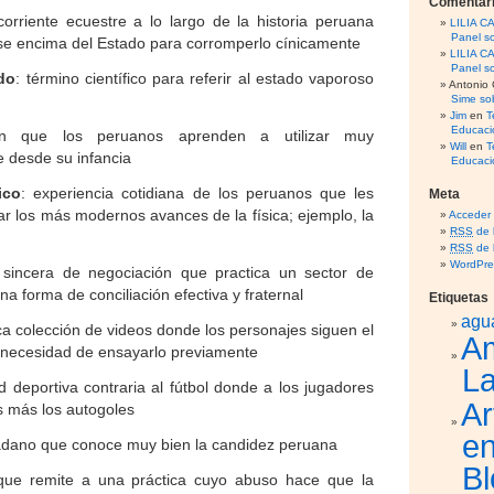
Comentari
corriente ecuestre a lo largo de la historia peruana
LILIA 
Panel so
e encima del Estado para corromperlo cínicamente
LILIA 
Panel so
ado
: término científico para referir al estado vaporoso
Antonio 
Sime sob
Jim
en
T
Educaci
ón que los peruanos aprenden a utilizar muy
Will
en
T
 desde su infancia
Educaci
ico
: experiencia cotidiana de los peruanos que les
Meta
r los más modernos avances de la física; ejemplo, la
Acceder
RSS
de 
RSS
de 
WordPre
 sincera de negociación que practica un sector de
 forma de conciliación efectiva y fraternal
Etiquetas
agu
ca colección de videos donde los personajes siguen el
A
n necesidad de ensayarlo previamente
La
d deportiva contraria al fútbol donde a los jugadores
Ar
s más los autogoles
en
dano que conoce muy bien la candidez peruana
Bl
que remite a una práctica cuyo abuso hace que la