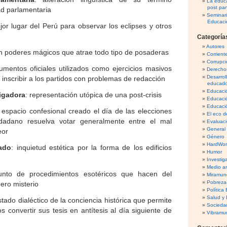
La educa
post pa
ad parlamentaria
Seminar
Educaci
jor lugar del Perú para observar los eclipses y otros
Categoría
Autores
on poderes mágicos que atrae todo tipo de posaderas
Corrient
Corrupci
umentos oficiales utilizados como ejercicios masivos
Derecho
Desarrol
a inscribir a los partidos con problemas de redacción
educado
Educació
igadora
: representación utópica de una post-crisis
Educaci
Educació
: espacio confesional creado el día de las elecciones
El eco d
dadano resuelva votar generalmente entre el mal
Evaluaci
General
eor
Género
HardWo
ado
: inquietud estética por la forma de los edificios
Humor
Investig
Medio am
junto de procedimientos esotéricos que hacen del
Miramun
Pobreza
ero misterio
Política
Salud y 
stado dialéctico de la conciencia histórica que permite
Sociedad
os convertir sus tesis en antítesis al día siguiente de
Vibramu