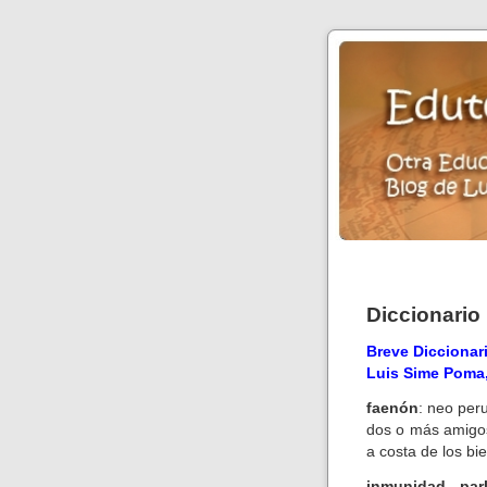
Diccionario 
Breve Diccionari
Luis Sime Poma
faenón
: neo per
dos o más amigos
a costa de los bi
inmunidad parl