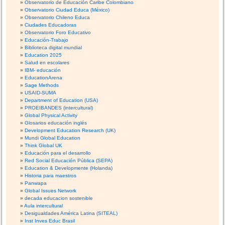
Observatorio de Educación Caribe Colombiano
Observatorio Ciudad Educa (México)
Observatorio Chileno Educa
Ciudades Educadoras
Observatorio Foro Educativo
Educación-Trabajo
Biblioteca digital mundial
Education 2025
Salud en escolares
IBM- educación
EducationArena
Sage Methods
USAID-SUMA
Department of Education (USA)
PROEIBANDES (intercultural)
Global Physical Activity
Glosarios educación inglés
Development Education Research (UK)
Mundi Global Education
Think Global UK
Educación para el desarrollo
Red Social Educación Pública (SEPA)
Education & Developmente (Holanda)
Historia para maestros
Panwapa
Global Issues Network
decada educacion sostenible
Aula intercultural
Desigualdades América Latina (SITEAL)
Inst Inves Educ Brasil