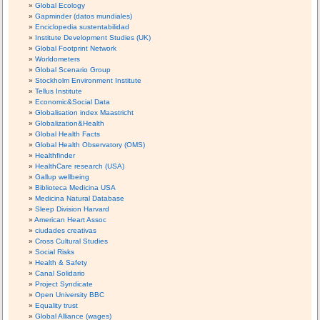
Global Ecology
Gapminder (datos mundiales)
Enciclopedia sustentabilidad
Institute Development Studies (UK)
Global Footprint Network
Worldometers
Global Scenario Group
Stockholm Environment Institute
Tellus Institute
Economic&Social Data
Globalisation index Maastricht
Globalization&Health
Global Health Facts
Global Health Observatory (OMS)
Healthfinder
HealthCare research (USA)
Gallup wellbeing
Biblioteca Medicina USA
Medicina Natural Database
Sleep Division Harvard
American Heart Assoc
ciudades creativas
Cross Cultural Studies
Social Risks
Health & Safety
Canal Solidario
Project Syndicate
Open University BBC
Equality trust
Global Alliance (wages)