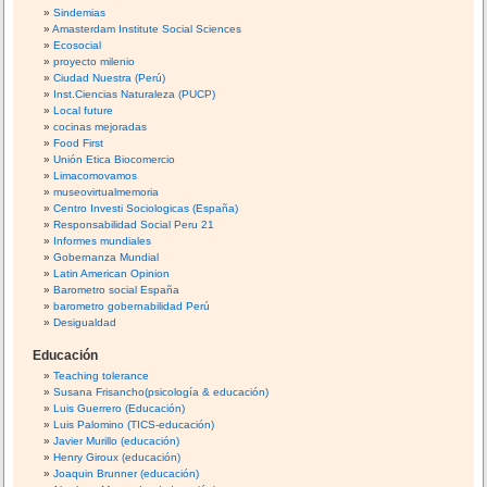
Sindemias
Amasterdam Institute Social Sciences
Ecosocial
proyecto milenio
Ciudad Nuestra (Perú)
Inst.Ciencias Naturaleza (PUCP)
Local future
cocinas mejoradas
Food First
Unión Etica Biocomercio
Limacomovamos
museovirtualmemoria
Centro Investi Sociologicas (España)
Responsabilidad Social Peru 21
Informes mundiales
Gobernanza Mundial
Latin American Opinion
Barometro social España
barometro gobernabilidad Perú
Desigualdad
Educación
Teaching tolerance
Susana Frisancho(psicología & educación)
Luis Guerrero (Educación)
Luis Palomino (TICS-educación)
Javier Murillo (educación)
Henry Giroux (educación)
Joaquin Brunner (educación)