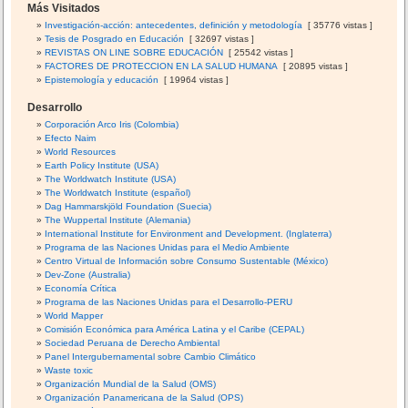
Más Visitados
Investigación-acción: antecedentes, definición y metodología
[ 35776 vistas ]
Tesis de Posgrado en Educación
[ 32697 vistas ]
REVISTAS ON LINE SOBRE EDUCACIÓN
[ 25542 vistas ]
FACTORES DE PROTECCION EN LA SALUD HUMANA
[ 20895 vistas ]
Epistemología y educación
[ 19964 vistas ]
Desarrollo
Corporación Arco Iris (Colombia)
Efecto Naim
World Resources
Earth Policy Institute (USA)
The Worldwatch Institute (USA)
The Worldwatch Institute (español)
Dag Hammarskjöld Foundation (Suecia)
The Wuppertal Institute (Alemania)
International Institute for Environment and Development. (Inglaterra)
Programa de las Naciones Unidas para el Medio Ambiente
Centro Virtual de Información sobre Consumo Sustentable (México)
Dev-Zone (Australia)
Economía Crítica
Programa de las Naciones Unidas para el Desarrollo-PERU
World Mapper
Comisión Económica para América Latina y el Caribe (CEPAL)
Sociedad Peruana de Derecho Ambiental
Panel Intergubernamental sobre Cambio Climático
Waste toxic
Organización Mundial de la Salud (OMS)
Organización Panamericana de la Salud (OPS)