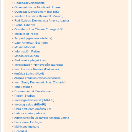
Peace&developmente
Observatorio de Movilidad Urbana
Overseas Development Inst (UK)
Instituto Estudios Desarrollo (Vasco)
Red Calidad Democracia América Latina
Global Urbanist
Grantham Inst Climate Change (UK)
Institute of Peace
Tapped (agua embotellada)
Latin American Economy
Movilidadsocial
Información Paises
Mapas del Mundo
Red contra plaguicidas
Investigación +Innovación (Europa)
Inst. Esudios Rurales (Colombia)
América Latina (ALAI)
Alianza estudios criticos desarrollo
Inst. Study Democratic Inst. (Canada)
Index mundo
Environment & Development
Prision Studies
Investiga Ambiental (OARES)
Investig salud (HINARI)
ONU ambiente América Lat
Labora contra pobreza
Administración Desarrollo America Latina
Diccionario Ecológico
McKinsey Institute
Ecosalud