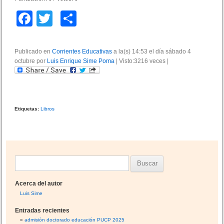
F
T
C
a
wi
o
c
tt
m
Publicado en
Corrientes Educativas
a la(s) 14:53 el día sábado 4
octubre por
e
Luis Enrique Sime Poma
er
p
|
Visto:3216 veces
|
b
ar
o
tir
o
Etiquetas:
Libros
k
B
u
Acerca del autor
s
Luis Sime
c
Entradas recientes
a
admisión doctorado educación PUCP 2025