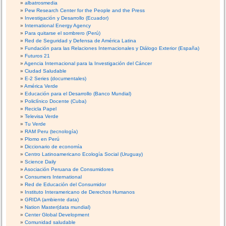
albatrosmedia
Pew Research Center for the People and the Press
Investigación y Desarrollo (Ecuador)
International Energy Agency
Para quitarse el sombrero (Perú)
Red de Seguridad y Defensa de América Latina
Fundación para las Relaciones Internacionales y Diálogo Exterior (España)
Futuros 21
Agencia Internacional para la Investigación del Cáncer
Ciudad Saludable
E-2 Series (documentales)
América Verde
Educación para el Desarrollo (Banco Mundial)
Policlínico Docente (Cuba)
Recicla Papel
Televisa Verde
Tu Verde
RAM Peru (tecnología)
Plomo en Perú
Diccionario de economía
Centro Latinoamericano Ecología Social (Uruguay)
Science Daily
Asociación Peruana de Consumidores
Consumers International
Red de Educación del Consumidor
Instituto Interamericano de Derechos Humanos
GRIDA (ambiente data)
Nation Master(data mundial)
Center Global Development
Comunidad saludable