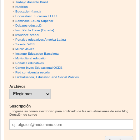
Trabajo docente Brasil
Nutricion
Educacion-francia
Encuestas Educacion EEUU
Seminario Educa Superior
Debates educación
Inst. Paulo Freire (España)
resilience school
Portales educativos América Latina
Savater WEB
Murillo Javier
Instituto Educacion Barcelona
Multicultural education
Portales educativos
Centro Inves Educacional OCDE
Red convivencia escolar
Globalisation, Education and Social Policies
Archivos
A
r
c
h
i
Suscripción
v
o
Ingrese su correo electrónico para notificarlo de las actualizaciones de este blog:
s
Dirección de correo
Dirección
de
correo