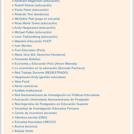
Abraham Magendzo (educación)
Rudolf Steiner (educación)
Paulo Freire (educación)
Rolando Toro (biodanza)
Micheline Flak (yoga en escuela)
Rosa María Torres (educación)
Andy Hargreaves (educación)
Michael Fullan (educación)
Leon Trahtemberg (educación)
Maestría Educación PUCP
Ivan Montes
Foro Educativo (Perú)
Marta Vera (Ed. Derechos Humanos)
Fernando Bolaños
Economia y Educación Perú (Arturo Miranda)
Lo económico en la educación (Gonzalo Pacheco)
Red Trabajo Docente (REDESTRADO)
Hargreaves Andy (gestión educativa)
Slow Food
Alerta nutricional
Análisis institucional
Red Iberoamericana de Investigación en Políticas Educativas
Asociación Universitaria Iberoamericana de Postgrado
Red Argentina de Postgrados en Educación Superior
Sociedad de Investigación Educativa Peruana
Centro de incentivos docentes
Ciberbus escolar (ONU)
Escuelas Asociadas UNESCO
Buena docencia
Brújula Verde