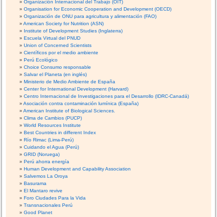
Organización Internacional del Trabajo (OIT)
Organisation for Economic Cooperation and Development (OECD)
Organización de ONU para agricultura y alimentación (FAO)
American Society for Nutrition (ASN)
Institute of Development Studies (Inglaterra)
Escuela Virtual del PNUD
Union of Concerned Scientists
Científicos por el medio ambiente
Perú Ecológico
Choice Consumo responsable
Salvar el Planeta (en inglés)
Ministerio de Medio Ambiente de España
Center for International Development (Harvard)
Centro Internacional de Investigaciones para el Desarrollo (IDRC-Canadá)
Asociación contra contaminación lumínica (España)
American Institute of Biological Sciences.
Clima de Cambios (PUCP)
World Resources Institute
Best Countries in different Index
Río Rimac (Lima-Perú)
Cuidando el Agua (Perú)
GRID (Noruega)
Perú ahorra energía
Human Development and Capability Association
Salvemos La Oroya
Basurama
El Mantaro revive
Foro Ciudades Para la Vida
Transnacionales Perú
Good Planet