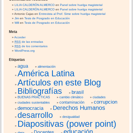
LILIA CALDERÓN ALMERCO
en
Panel sobre huelga magisterial
LILIA CALDERÓN ALMERCO
en
Panel sobre huelga magisterial
Antonio Cajas
en
Entrevista al Prof. Sime sobre huelga magisterial
Jim
en
Tesis de Posgrado en Educación
Will
en
Tesis de Posgrado en Educación
Meta
Acceder
RSS
de las entradas
RSS
de los comentarios
WordPress.org
Etiquetas
agua
alimentación
América Latina
Artículos en este Blog
Bibliografías
brasil
BUENAS PRACTICAS
cambio climático
ciudades
corrupcion
contaminación
ciudades sustentables
Derechos Humanos
democracia
desarrollo
desigualdad
Diapositivas (power point)
educación
Docentes
dieta