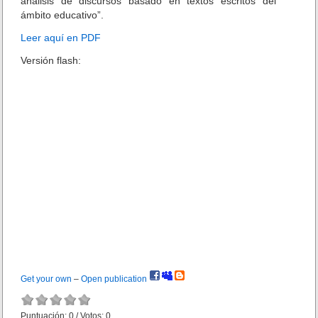
análisis de discursos basado en textos escritos del
ámbito educativo”.
Leer aquí en PDF
Versión flash:
Get your own
–
Open publication
Puntuación:
0
/ Votos:
0