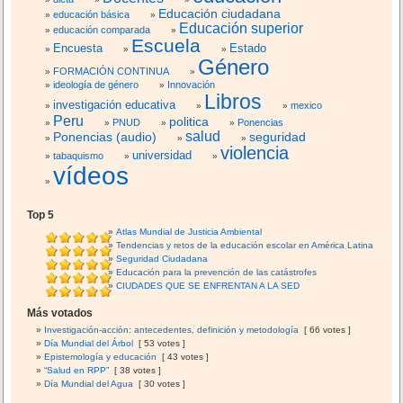
Educación ciudadana
educación básica
Educación superior
educación comparada
Escuela
Encuesta
Estado
Género
FORMACIÓN CONTINUA
ideología de género
Innovación
Libros
investigación educativa
mexico
Peru
politica
PNUD
Ponencias
salud
Ponencias (audio)
seguridad
violencia
universidad
tabaquismo
vídeos
Top 5
Atlas Mundial de Justicia Ambiental
Tendencias y retos de la educación escolar en América Latina
Seguridad Ciudadana
Educación para la prevención de las catástrofes
CIUDADES QUE SE ENFRENTAN A LA SED
Más votados
Investigación-acción: antecedentes, definición y metodología
[ 66 votes ]
Día Mundial del Árbol
[ 53 votes ]
Epistemología y educación
[ 43 votes ]
“Salud en RPP”
[ 38 votes ]
Día Mundial del Agua
[ 30 votes ]