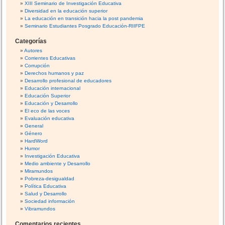
XIII Seminario de Investigación Educativa
r
Diversidad en la educación superior
:
La educación en transición hacia la post pandemia
Seminario Estudiantes Posgrado Educación-RIIFPE
Categorías
Autores
Corrientes Educativas
Corrupción
Derechos humanos y paz
Desarrollo profesional de educadores
Educación internacional
Educación Superior
Educación y Desarrollo
El eco de las voces
Evaluación educativa
General
Género
HardWord
Humor
Investigación Educativa
Medio ambiente y Desarrollo
Miramundos
Pobreza-desigualdad
Política Educativa
Salud y Desarrollo
Sociedad información
Vibramundos
Comentarios recientes