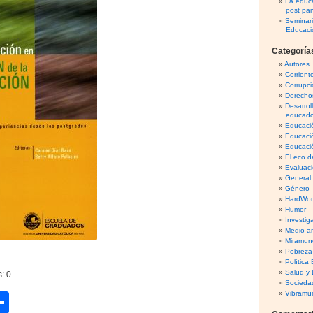
La educa
post pa
Seminar
Educaci
Categoría
Autores
Corrient
Corrupci
Derecho
Desarrol
educado
Educació
Educaci
Educació
El eco d
Evaluaci
General
Género
HardWo
Humor
Investig
Medio am
Miramun
Pobreza
Política
Salud y 
s:
0
Sociedad
Vibramu
C