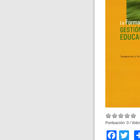
Puntuación:
0
/ Voto
F
T