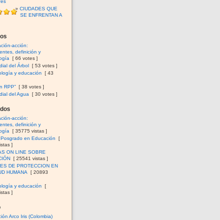
fes
CIUDADES QUE
SE ENFRENTAN A
dos
ación-acción:
ntes, definición y
ogía
[ 66 votes ]
ial del Árbol
[ 53 votes ]
logía y educación
[ 43
en RPP”
[ 38 votes ]
ial del Agua
[ 30 votes ]
ados
ación-acción:
ntes, definición y
ogía
[ 35775 vistas ]
e Posgrado en Educación
[
stas ]
AS ON LINE SOBRE
CIÓN
[ 25541 vistas ]
ES DE PROTECCION EN
UD HUMANA
[ 20893
logía y educación
[
stas ]
o
ión Arco Iris (Colombia)