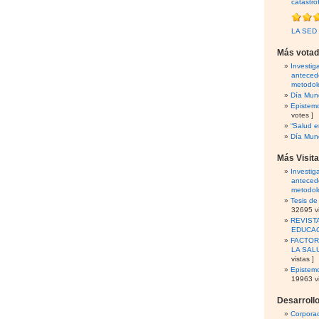
catástro
LA SED
Más vota
Investig
antecede
metodol
Día Mund
Epistemo
votes ]
“Salud 
Día Mund
Más Visit
Investig
antecede
metodol
Tesis d
32695 vi
REVIST
EDUCA
FACTOR
LA SAL
vistas ]
Epistemo
19963 vi
Desarroll
Corporac