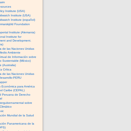
Naim
esources
licy Institute (USA)
dwatch Institute (USA)
dwatch Institute (español)
marskjöld Foundation
ertal Institute (Alemania)
onal Institute for
ment and Development.
ra)
a de las Naciones Unidas
 Medio Ambiente
irtual de Información sobre
 Sustentable (México)
 (Australia)
 Crítica
a de las Naciones Unidas
Desarrollo-PERU
apper
n Económica para América
 el Caribe (CEPAL)
d Peruana de Derecho
al
tergubernamental sobre
Climático
xic
ción Mundial de la Salud
ación Panamericana de la
OPS)