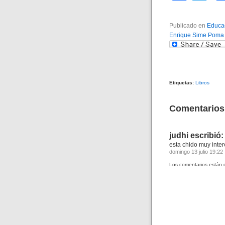
a
wi
c
tt
Publicado en
Educac
Enrique Sime Pom
e
er
b
o
o
Etiquetas:
Libros
k
Comentarios
judhi
escribió:
esta chido muy inte
domingo 13 julio 19:22
Los comentarios están 