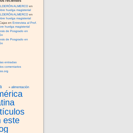
os recientes
CALDERÓN ALMERCO
en
bre huelga magisterial
CALDERÓN ALMERCO
en
bre huelga magisterial
Cajas
en
Entrevista al Prof.
re huelga magisterial
esis de Posgrado en
ón
esis de Posgrado en
ón
las entradas
los comentarios
ss.org
a
alimentación
mérica
tina
tículos
 este
og