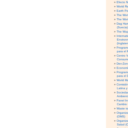
Efecto 
World R
Earth Po
The Worl
The Worl
Dag Ham
(Suecia)
The Wupp
Internati
Environ
(Inglater
Program
para el
Centro V
Consumo
Dev-Zone
Economía
Program
para el 
World M
Comisió
Latina y
Socieda
Ambient
Panel In
Cambio 
Waste to
Organiza
(OMS)
Organiz
Salud (