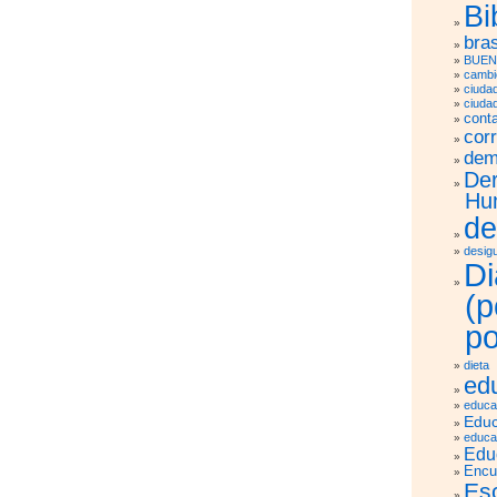
Bi
bras
BUEN
cambio
ciuda
ciuda
cont
cor
dem
De
Hu
de
desig
Di
(
po
dieta
ed
educa
Educ
educa
Edu
Encu
Es