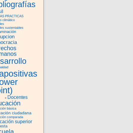
bliografías
il
AS PRACTICAS
 climático
des
des sustentables
aminación
rupcion
ocracia
rechos
manos
sarrollo
ualdad
apositivas
power
int)
Docentes
ucación
ción básica
ación ciudadana
ción comparada
cación superior
esta
cuela