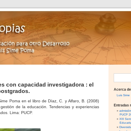
B
es con capacidad investigadora : el
u
Acerca de
 postgrados.
s
Luis Sime
Sime Poma en el libro de Díaz, C. y Alfaro, B. (2008)
c
Entradas 
gestión de la educación. Tendencias y experiencias
a
admisió
ados. Lima: PUCP.
PUCP 2
r
XIII Sem
Educati
:
Diversid