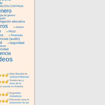
do
ACIÓN CONTINUA
nero
gía de género
ación
tigación educativa
bros
mexico
u
PNUD
ica
Ponencias
ncias (audio)
ud
seguridad
uismo
rsidad
lencia
deos
Atlas Mundial de
Justicia Ambiental
Tendencias y
retos de la
ón escolar en América
Seguridad
Ciudadana
Educación para la
prevención de las