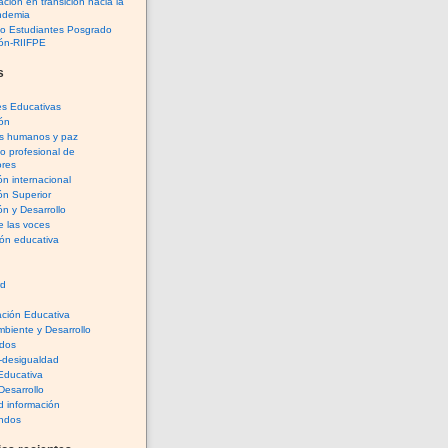
ción en transición hacia la
ndemia
io Estudiantes Posgrado
ón-RIIFPE
s
es Educativas
ón
s humanos y paz
lo profesional de
res
n internacional
ón Superior
n y Desarrollo
e las voces
ón educativa
rd
ación Educativa
biente y Desarrollo
dos
-desigualdad
 Educativa
Desarrollo
 información
ndos