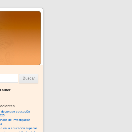
l autor
recientes
n doctorado educación
025
inario de Investigación
va
ad en la educación superior