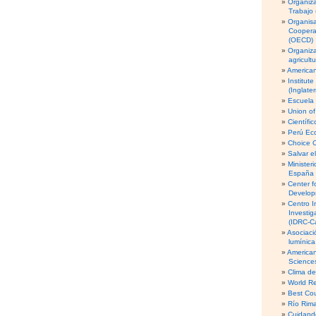
Organiza
Trabajo 
Organisa
Coopera
(OECD)
Organiz
agricult
American
Institut
(Inglater
Escuela 
Union of
Científi
Perú Eco
Choice 
Salvar e
Minister
España
Center f
Develop
Centro I
Investig
(IDRC-C
Asociaci
lumínic
American 
Science
Clima d
World Re
Best Cou
Río Rima
Cuidando