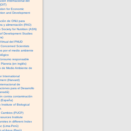
ción Internacional del
(OIT)
tion for Economic
tion and Development
ación de ONU para
ura y alimentación (FAO)
 Society for Nutrition (ASN)
e of Development Studies
ra)
Virtual del PNUD
 Concerned Scientists
cos por el medio ambiente
lógico
Consumo responsable
l Planeta (en inglés)
io de Medio Ambiente de
or International
ment (Harvard)
nternacional de
aciones para el Desarrollo
anadá)
ón contra contaminación
a (España)
Institute of Biological
s.
e Cambios (PUCP)
sources Institute
ntries in different Index
c (Lima-Perú)
 el Agua (Perú)