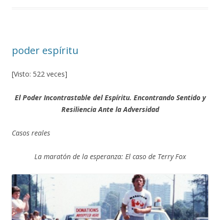
o
ar
o
ti
k
r
poder espíritu
[Visto: 522 veces]
El Poder Incontrastable del Espíritu. Encontrando Sentido y
Resiliencia Ante la Adversidad
Casos reales
La maratón de la esperanza: El caso de Terry Fox