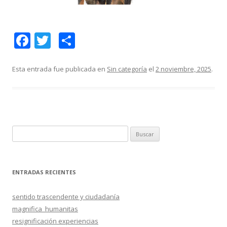
F
T
C
ac
w
o
e
itt
m
Esta entrada fue publicada en
Sin categoría
el
2 noviembre, 2025
.
b
er
p
o
ar
o
ti
k
r
B
u
s
c
ENTRADAS RECIENTES
a
r
sentido trascendente y ciudadanía
:
magnifica_humanitas
resignificación experiencias