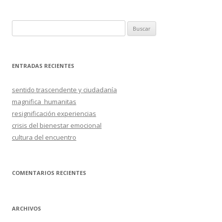
de
entradas
B
u
s
c
ENTRADAS RECIENTES
a
r
sentido trascendente y ciudadanía
:
magnifica_humanitas
resignificación experiencias
crisis del bienestar emocional
cultura del encuentro
COMENTARIOS RECIENTES
ARCHIVOS