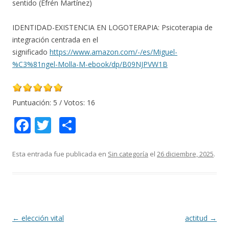
sentido (Efrén Martínez)
IDENTIDAD-EXISTENCIA EN LOGOTERAPIA: Psicoterapia de
integración centrada en el
significado
https://www.amazon.com/-/es/Miguel-
%C3%81ngel-Molla-M-ebook/dp/B09NJPVW1B
Puntuación:
5
/ Votos:
16
F
T
C
ac
w
o
e
itt
m
Esta entrada fue publicada en
Sin categoría
el
26 diciembre, 2025
.
b
er
p
o
ar
o
ti
k
r
Navegación
←
elección vital
actitud
→