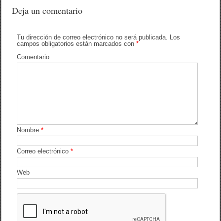
c
tt
m
Deja un comentario
e
er
p
b
ar
Tu dirección de correo electrónico no será publicada.
Los
campos obligatorios están marcados con
*
o
tir
Comentario
o
k
Nombre
*
Correo electrónico
*
Web