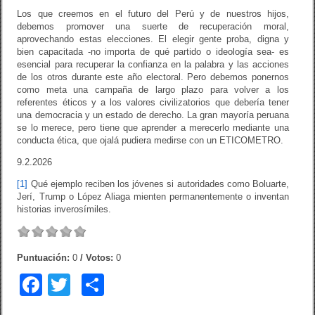
Los que creemos en el futuro del Perú y de nuestros hijos,
debemos promover una suerte de recuperación moral,
aprovechando estas elecciones. El elegir gente proba, digna y
bien capacitada -no importa de qué partido o ideología sea- es
esencial para recuperar la confianza en la palabra y las acciones
de los otros durante este año electoral. Pero debemos ponernos
como meta una campaña de largo plazo para volver a los
referentes éticos y a los valores civilizatorios que debería tener
una democracia y un estado de derecho. La gran mayoría peruana
se lo merece, pero tiene que aprender a merecerlo mediante una
conducta ética, que ojalá pudiera medirse con un ETICOMETRO.
9.2.2026
[1]
Qué ejemplo reciben los jóvenes si autoridades como Boluarte,
Jerí, Trump o López Aliaga mienten permanentemente o inventan
historias inverosímiles.
Puntuación:
0
/ Votos:
0
F
T
C
a
wi
o