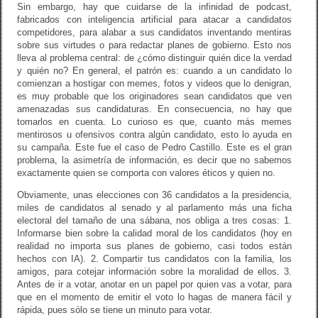
Sin embargo, hay que cuidarse de la infinidad de podcast,
fabricados con inteligencia artificial para atacar a candidatos
competidores, para alabar a sus candidatos inventando mentiras
sobre sus virtudes o para redactar planes de gobierno. Esto nos
lleva al problema central: de ¿cómo distinguir quién dice la verdad
y quién no? En general, el patrón es: cuando a un candidato lo
comienzan a hostigar con memes, fotos y videos que lo denigran,
es muy probable que los originadores sean candidatos que ven
amenazadas sus candidaturas. En consecuencia, no hay que
tomarlos en cuenta. Lo curioso es que, cuanto más memes
mentirosos u ofensivos contra algún candidato, esto lo ayuda en
su campaña. Este fue el caso de Pedro Castillo. Este es el gran
problema, la asimetría de información, es decir que no sabemos
exactamente quien se comporta con valores éticos y quien no.
Obviamente, unas elecciones con 36 candidatos a la presidencia,
miles de candidatos al senado y al parlamento más una ficha
electoral del tamaño de una sábana, nos obliga a tres cosas: 1.
Informarse bien sobre la calidad moral de los candidatos (hoy en
realidad no importa sus planes de gobierno, casi todos están
hechos con IA). 2. Compartir tus candidatos con la familia, los
amigos, para cotejar información sobre la moralidad de ellos. 3.
Antes de ir a votar, anotar en un papel por quien vas a votar, para
que en el momento de emitir el voto lo hagas de manera fácil y
rápida, pues sólo se tiene un minuto para votar.