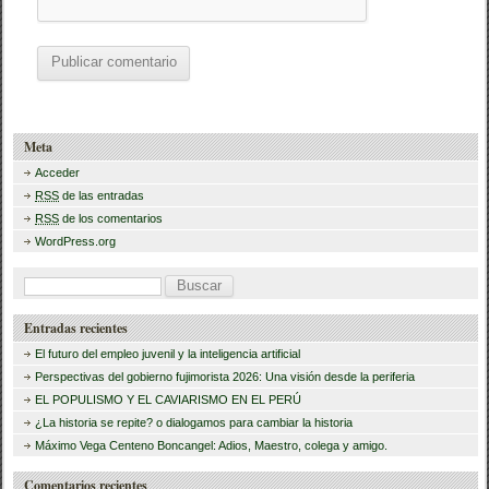
Meta
Acceder
RSS
de las entradas
RSS
de los comentarios
WordPress.org
B
u
Entradas recientes
s
El futuro del empleo juvenil y la inteligencia artificial
c
Perspectivas del gobierno fujimorista 2026: Una visión desde la periferia
a
EL POPULISMO Y EL CAVIARISMO EN EL PERÚ
¿La historia se repite? o dialogamos para cambiar la historia
r
Máximo Vega Centeno Boncangel: Adios, Maestro, colega y amigo.
:
Comentarios recientes