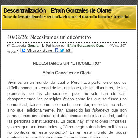
Descentralización – Efraín Gonzales de Olarte
Temas de descentralización y regionalización para el desarrollo humano y territorial
10/02/26: Necesitamos un eticómetro
Categoría:
General
Publicado por:
Efraín Gonzales de Olarte
Visto:297
veces
NECESITAMOS UN “ETICÓMETRO”
Efraín Gonzales de Olarte
Vivimos en un mundo -del cuál el Perú hace parte- en el que es
difícil conocer la verdad de las opiniones, de los discursos, de las
promesas, de las afirmaciones, pues no sólo han ido casi
desapareciendo los principios éticos sobre los que se funda una
comunidad, tales como: no mentir, no matar, no violar, no robar,
sino que, adicionalmente, han aparecido las
fakenews
que son
afirmaciones inventadas o distorsionadas sobre la realidad, sobre
las personas o instituciones. Es decir, hay afirmaciones inmorales
y otras que son inventadas. ¿Cómo elegir autoridades políticas o
no políticas en este contexto? Es en este mundo de pocas
verdades, que se llevan a cabo los procesos electorales.