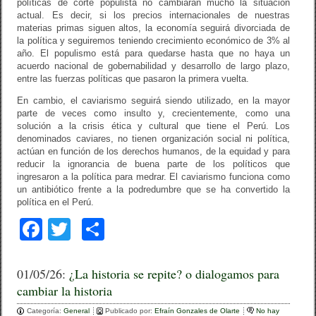
políticas de corte populista no cambiarán mucho la situación
actual. Es decir, si los precios internacionales de nuestras
materias primas siguen altos, la economía seguirá divorciada de
la política y seguiremos teniendo crecimiento económico de 3% al
año. El populismo está para quedarse hasta que no haya un
acuerdo nacional de gobernabilidad y desarrollo de largo plazo,
entre las fuerzas políticas que pasaron la primera vuelta.
En cambio, el caviarismo seguirá siendo utilizado, en la mayor
parte de veces como insulto y, crecientemente, como una
solución a la crisis ética y cultural que tiene el Perú. Los
denominados caviares, no tienen organización social ni política,
actúan en función de los derechos humanos, de la equidad y para
reducir la ignorancia de buena parte de los políticos que
ingresaron a la política para medrar. El caviarismo funciona como
un antibiótico frente a la podredumbre que se ha convertido la
política en el Perú.
F
T
C
a
wi
o
c
tt
m
01/05/26:
¿La historia se repite? o dialogamos para
cambiar la historia
e
er
p
Categoría:
General
Publicado por:
Efraín Gonzales de Olarte
No hay