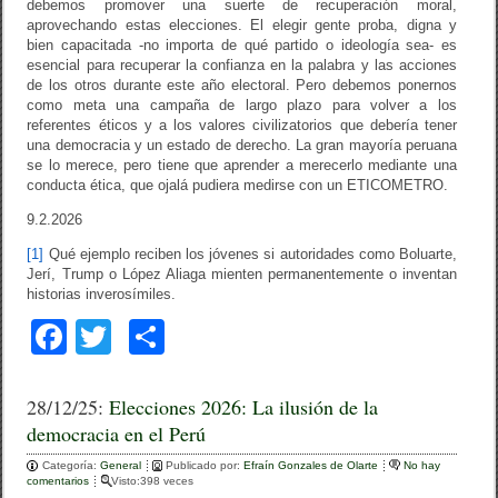
debemos promover una suerte de recuperación moral,
aprovechando estas elecciones. El elegir gente proba, digna y
bien capacitada -no importa de qué partido o ideología sea- es
esencial para recuperar la confianza en la palabra y las acciones
de los otros durante este año electoral. Pero debemos ponernos
como meta una campaña de largo plazo para volver a los
referentes éticos y a los valores civilizatorios que debería tener
una democracia y un estado de derecho. La gran mayoría peruana
se lo merece, pero tiene que aprender a merecerlo mediante una
conducta ética, que ojalá pudiera medirse con un ETICOMETRO.
9.2.2026
[1]
Qué ejemplo reciben los jóvenes si autoridades como Boluarte,
Jerí, Trump o López Aliaga mienten permanentemente o inventan
historias inverosímiles.
F
T
C
a
wi
o
c
tt
m
28/12/25:
Elecciones 2026: La ilusión de la
democracia en el Perú
e
er
p
Categoría:
b
General
ar
Publicado por:
Efraín Gonzales de Olarte
No hay
comentarios
Visto:398 veces