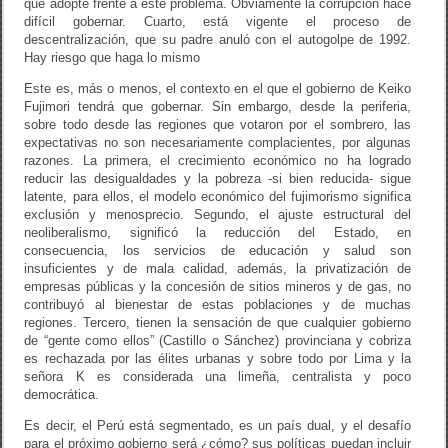
que adopte frente a este problema. Obviamente la corrupción hace
difícil gobernar. Cuarto, está vigente el proceso de
descentralización, que su padre anuló con el autogolpe de 1992.
Hay riesgo que haga lo mismo
Este es, más o menos, el contexto en el que el gobierno de Keiko
Fujimori tendrá que gobernar. Sin embargo, desde la periferia,
sobre todo desde las regiones que votaron por el sombrero, las
expectativas no son necesariamente complacientes, por algunas
razones. La primera, el crecimiento económico no ha logrado
reducir las desigualdades y la pobreza -si bien reducida- sigue
latente, para ellos, el modelo económico del fujimorismo significa
exclusión y menosprecio. Segundo, el ajuste estructural del
neoliberalismo, significó la reducción del Estado, en
consecuencia, los servicios de educación y salud son
insuficientes y de mala calidad, además, la privatización de
empresas públicas y la concesión de sitios mineros y de gas, no
contribuyó al bienestar de estas poblaciones y de muchas
regiones. Tercero, tienen la sensación de que cualquier gobierno
de “gente como ellos” (Castillo o Sánchez) provinciana y cobriza
es rechazada por las élites urbanas y sobre todo por Lima y la
señora K es considerada una limeña, centralista y poco
democrática.
Es decir, el Perú está segmentado, es un país dual, y el desafío
para el próximo gobierno será ¿cómo? sus políticas puedan incluir