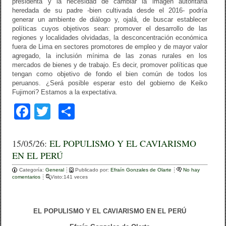
presidenta y la necesidad de cambiar la imagen autoritaria
heredada de su padre -bien cultivada desde el 2016- podría
generar un ambiente de diálogo y, ojalá, de buscar establecer
políticas cuyos objetivos sean: promover el desarrollo de las
regiones y localidades olvidadas, la desconcentración económica
fuera de Lima en sectores promotores de empleo y de mayor valor
agregado, la inclusión mínima de las zonas rurales en los
mercados de bienes y de trabajo. Es decir, promover políticas que
tengan como objetivo de fondo el bien común de todos los
peruanos. ¿Será posible esperar esto del gobierno de Keiko
Fujimori? Estamos a la expectativa.
F
T
C
a
wi
o
c
tt
m
15/05/26:
EL POPULISMO Y EL CAVIARISMO
EN EL PERÚ
e
er
p
Categoría:
b
General
ar
Publicado por:
Efraín Gonzales de Olarte
No hay
comentarios
Visto:141 veces
o
tir
o
EL POPULISMO Y EL CAVIARISMO EN EL PERÚ
k