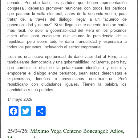
senado. Por otro lado, los partidos que tienen representación
congresal, deberían promover reuniones con todos los partidos
que pasaron la valla electoral, antes de la segunda vuelta, para
tratar de, a través del diálogo, llegar a un “acuerdo de
gobernabilidad y de paz”. Si se llega a este acuerdo todo se haría
más fácil, no sólo la gobernabilidad del Perú en los próximos
cinco años para cualquiera que asuma la presidencia de la
república, pero sobre todo le daría tranquilidad y esperanza a
todos los peruanos, incluyendo al sector empresarial.
Esta es una nueva oportunidad de darle viabilidad al Perú, a la
tambaleante democracia y una gobernabilidad incluyente, pero hay
que cambiar el chip de la polarización ideológica y social y
empoderar el diálogo entre peruanos, sean estos derechistas e
izquierdistas, limeños o provincianos construir un Perú
republicano con ciudadanos iguales. Tienen la palabra los
candidatos y sus partidos.
1° mayo 2026
F
T
C
a
wi
o
c
tt
m
25/04/26:
Máximo Vega Centeno Boncangel: Adios,