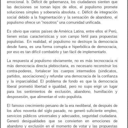
emocional. b. Déficit de gobernanza, los ciudadanos sienten que
las decisiones se toman lejos de ellos, el populismo promete
soluciones simples y soberanía absoluta. c. Déficit de integración
social debido a la fragmentación y la sensación de abandono, el
populismo ofrece un “nosotros” una comunidad unificada.
Es obvio que varios países de América Latina, entre ellos el Perú,
tienen estas características y son campo fértil para propuestas
populistas. En realidad, el populismo no destruye la democracia
desde fuera, es una forma corrupta e hiperbólica de democracia,
por eso es tan difícil combatirlo y tan fácil de implementarlo.
La respuesta al populismo obviamente, no es más tecnocracia ni
más democracia directa plebiscitaria, es necesario reconstruir los
contra-poderes, fortalecer los cuerpos intermedios (sindicatos,
partidos, asociaciones) y refundar una democracia de la confianza
y la imparcialidad. El problema de fondo es que la democracia
liberal prometió libertad e igualdad, pero no supo erigir un lugar
para los sentimientos de exclusión, abandono, humillación y
desposesión, que alimentan el voto populista.
El famoso crecimiento peruano de la era neoliberal, de después de
los años noventa del siglo pasado, no generó suficiente empleo,
servicios públicos universales y adecuados, seguridad ciudadana.
Generó desigualdades que se convierten en emociones de
abandono y exclusión en el momento de votar y las propuestas