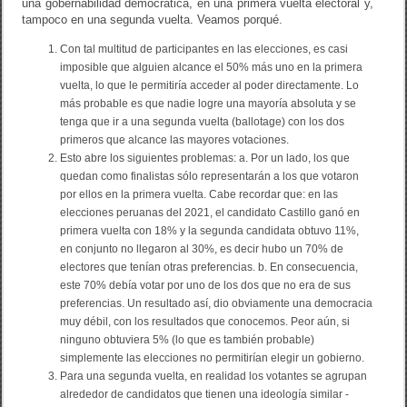
una gobernabilidad democrática, en una primera vuelta electoral y,
tampoco en una segunda vuelta. Veamos porqué.
Con tal multitud de participantes en las elecciones, es casi
imposible que alguien alcance el 50% más uno en la primera
vuelta, lo que le permitiría acceder al poder directamente. Lo
más probable es que nadie logre una mayoría absoluta y se
tenga que ir a una segunda vuelta (ballotage) con los dos
primeros que alcance las mayores votaciones.
Esto abre los siguientes problemas: a. Por un lado, los que
quedan como finalistas sólo representarán a los que votaron
por ellos en la primera vuelta. Cabe recordar que: en las
elecciones peruanas del 2021, el candidato Castillo ganó en
primera vuelta con 18% y la segunda candidata obtuvo 11%,
en conjunto no llegaron al 30%, es decir hubo un 70% de
electores que tenían otras preferencias. b. En consecuencia,
este 70% debía votar por uno de los dos que no era de sus
preferencias. Un resultado así, dio obviamente una democracia
muy débil, con los resultados que conocemos. Peor aún, si
ninguno obtuviera 5% (lo que es también probable)
simplemente las elecciones no permitirían elegir un gobierno.
Para una segunda vuelta, en realidad los votantes se agrupan
alrededor de candidatos que tienen una ideología similar -