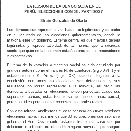
o
tir
LA ILUSIÓN DE LA DEMOCRACIA EN EL
o
PERÚ:
ELECCIONES CON 38 ¿PARTIDOS?
k
Efraín Gonzales de Olarte
Las democracias representativas basan su legitimidad y su poder
en el resultado de las elecciones gubernamentales, donde la
mayoría elige un gobierno. El tema central es qué mayoría genera
legitimidad y representatividad, de tal manera que la sociedad
sienta que quienes la gobiernen estarán cerca de sus necesidades
y expectativas.
El tema de la votación o elección social ha sido estudiado por
grandes autores como el francés N. de Condorcet (siglo XVIII) y el
estadounidense K. Arrow (siglo XX), quienes llegaron a la
conclusión que todas las elecciones son defectuosas y sus
resultados no logran representar a la mayoría, es decir, las
democracia basadas en elecciones no son perfectas. Dados sus
supuestos teóricos, estas teorías se aplican de manera parcial,
pero son útiles para analizar procesos electorales reales.
Con esta mirada, analicemos el caso peruano en cuyas próximas
elecciones habrá, nada menos que 38 agrupaciones que aspiran a
gobernar el Perú. Obviamente, estamos frente a un caso, que por
definición e intuición no obtendrá ninguna mayoría que asegure