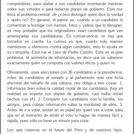
competidores, para alabar a sus candidatos inventando mentiras
sobre sus virtudes o para redactar planes de gobierno. Esto nos
lleva al problema central: de ¿cómo distinguir quién dice la verdad
y quién no? En general, el patrón es: cuando a un candidato lo
comienzan a hostigar con memes, fotos y videos que lo denigran,
es muy probable que los originadores sean candidatos que ven
amenazadas sus candidaturas. En consecuencia, no hay que
tomarlos en cuenta. Lo curioso es que, cuanto más memes
mentirosos u ofensivos contra algún candidato, esto lo ayuda en
su campaña. Este fue el caso de Pedro Castillo. Este es el gran
problema, la asimetría de información, es decir que no sabemos
exactamente quien se comporta con valores éticos y quien no.
Obviamente, unas elecciones con 36 candidatos a la presidencia,
miles de candidatos al senado y al parlamento más una ficha
electoral del tamaño de una sábana, nos obliga a tres cosas: 1.
Informarse bien sobre la calidad moral de los candidatos (hoy en
realidad no importa sus planes de gobierno, casi todos están
hechos con IA). 2. Compartir tus candidatos con la familia, los
amigos, para cotejar información sobre la moralidad de ellos. 3.
Antes de ir a votar, anotar en un papel por quien vas a votar, para
que en el momento de emitir el voto lo hagas de manera fácil y
rápida, pues sólo se tiene un minuto para votar.
Los que creemos en el futuro del Perú y de nuestros hijos,