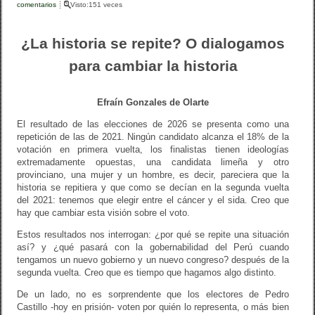
b
ar
comentarios
Visto:151 veces
o
tir
¿La historia se repite? O dialogamos
o
para cambiar la historia
k
Efraín Gonzales de Olarte
El resultado de las elecciones de 2026 se presenta como una
repetición de las de 2021. Ningún candidato alcanza el 18% de la
votación en primera vuelta, los finalistas tienen ideologías
extremadamente opuestas, una candidata limeña y otro
provinciano, una mujer y un hombre, es decir, pareciera que la
historia se repitiera y que como se decían en la segunda vuelta
del 2021: tenemos que elegir entre el cáncer y el sida. Creo que
hay que cambiar esta visión sobre el voto.
Estos resultados nos interrogan: ¿por qué se repite una situación
así? y ¿qué pasará con la gobernabilidad del Perú cuando
tengamos un nuevo gobierno y un nuevo congreso? después de la
segunda vuelta. Creo que es tiempo que hagamos algo distinto.
De un lado, no es sorprendente que los electores de Pedro
Castillo -hoy en prisión- voten por quién lo representa, o más bien