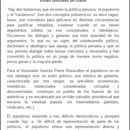
Efraín Gonzales de Olarte
Hay dos fantasmas que recorren la política peruana: el populismo
y el “caviarismo”. Son dos conceptos polisémicos, es decir vagos,
laxos, son comodines para aplicarse en distintas circunstancias
para justificar, inhabilitar, condenar cuando no se tienen
argumentos sólidos ya sea conceptuales o ideológicos.
Oscurecen los diálogos y generan una total opacidad de los
argumentos, lo que es un signo del subdesarrollo político,
doctrinario e ideológico que aqueja la política peruana y que no
nos permite dialogar sobre temas concretos y necesarios y han
convertido la política en un juego de siempre suma negativa,
pocos ganan y la mayoría pierde.
Para el historiador francés Pierre Rosavallon el populismo no es
una ideología sino un estilo político, una retórica de gobierno,
caracterizada por tres rasgos: es anti-élites económicas,
mediáticas, intelectuales consideradas corruptas y
desconectadas; construye un pueblo de los buenos de los
auténticos y es encabezado por un líder salvador, providencial que
encarna la voluntad popular, sin intermediarios (partidos,
sindicatos, etc.).
El populismo responde a tres déficits democráticos y prospera
cuando hay: a. Un déficit de representación de parte de los
políticos, el populismo ofrece una representación directa y