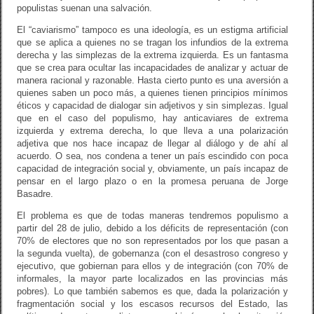
populistas suenan una salvación.
El “caviarismo” tampoco es una ideología, es un estigma artificial
que se aplica a quienes no se tragan los infundios de la extrema
derecha y las simplezas de la extrema izquierda. Es un fantasma
que se crea para ocultar las incapacidades de analizar y actuar de
manera racional y razonable. Hasta cierto punto es una aversión a
quienes saben un poco más, a quienes tienen principios mínimos
éticos y capacidad de dialogar sin adjetivos y sin simplezas. Igual
que en el caso del populismo, hay anticaviares de extrema
izquierda y extrema derecha, lo que lleva a una polarización
adjetiva que nos hace incapaz de llegar al diálogo y de ahí al
acuerdo. O sea, nos condena a tener un país escindido con poca
capacidad de integración social y, obviamente, un país incapaz de
pensar en el largo plazo o en la promesa peruana de Jorge
Basadre.
El problema es que de todas maneras tendremos populismo a
partir del 28 de julio, debido a los déficits de representación (con
70% de electores que no son representados por los que pasan a
la segunda vuelta), de gobernanza (con el desastroso congreso y
ejecutivo, que gobiernan para ellos y de integración (con 70% de
informales, la mayor parte localizados en las provincias más
pobres). Lo que también sabemos es que, dada la polarización y
fragmentación social y los escasos recursos del Estado, las