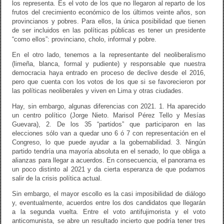
los representa. Es el voto de los que no llegaron al reparto de los
frutos del crecimiento económico de los últimos veinte años, son
provincianos y pobres. Para ellos, la única posibilidad que tienen
de ser incluidos en las políticas públicas es tener un presidente
“como ellos”: provinciano, cholo, informal y pobre.
En el otro lado, tenemos a la representante del neoliberalismo
(limeña, blanca, formal y pudiente) y responsable que nuestra
democracia haya entrado en proceso de declive desde el 2016,
pero que cuenta con los votos de los que si se favorecieron por
las políticas neoliberales y viven en Lima y otras ciudades.
Hay, sin embargo, algunas diferencias con 2021. 1. Ha aparecido
un centro político (Jorge Nieto. Marisol Pérez Tello y Mesías
Guevara), 2. De los 35 “partidos” que participaron en las
elecciones sólo van a quedar uno 6 ó 7 con representación en el
Congreso, lo que puede ayudar a la gobernabilidad. 3. Ningún
partido tendría una mayoría absoluta en el senado, lo que obliga a
alianzas para llegar a acuerdos. En consecuencia, el panorama es
un poco distinto al 2021 y da cierta esperanza de que podamos
salir de la crisis política actual.
Sin embargo, el mayor escollo es la casi imposibilidad de diálogo
y, eventualmente, acuerdos entre los dos candidatos que llegarán
a la segunda vuelta. Entre el voto antifujimorista y el voto
anticomunista, se abre un resultado incierto que podría tener tres