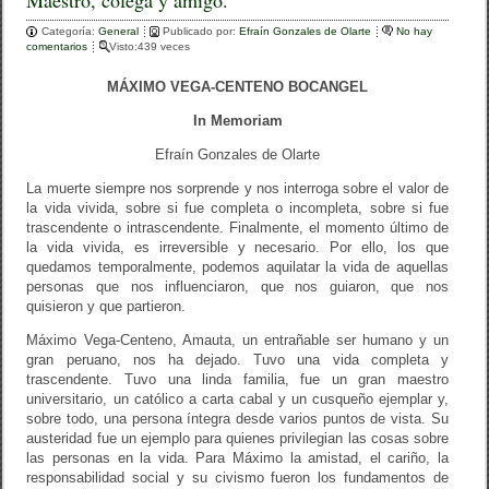
Maestro, colega y amigo.
e
er
p
Categoría:
b
General
ar
Publicado por:
Efraín Gonzales de Olarte
No hay
comentarios
Visto:439 veces
o
tir
MÁXIMO VEGA-CENTENO BOCANGEL
o
In Memoriam
k
Efraín Gonzales de Olarte
La muerte siempre nos sorprende y nos interroga sobre el valor de
la vida vivida, sobre si fue completa o incompleta, sobre si fue
trascendente o intrascendente. Finalmente, el momento último de
la vida vivida, es irreversible y necesario. Por ello, los que
quedamos temporalmente, podemos aquilatar la vida de aquellas
personas que nos influenciaron, que nos guiaron, que nos
quisieron y que partieron.
Máximo Vega-Centeno, Amauta, un entrañable ser humano y un
gran peruano, nos ha dejado. Tuvo una vida completa y
trascendente. Tuvo una linda familia, fue un gran maestro
universitario, un católico a carta cabal y un cusqueño ejemplar y,
sobre todo, una persona íntegra desde varios puntos de vista. Su
austeridad fue un ejemplo para quienes privilegian las cosas sobre
las personas en la vida. Para Máximo la amistad, el cariño, la
responsabilidad social y su civismo fueron los fundamentos de