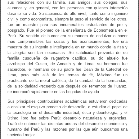
sus relaciones con su familia, sus amigos, sus colegas, sus
alumnos y, en general, con las personas con quienes interactúo
durante su vida. Su sapiencia de alto nivel, tanto como ingeniero
civil y como economista, siempre la puso al servicio de los otros,
fue un maestro para sus innumerables estudiantes de pre y
posgrado. Fue el pionero de la enseñanza de Econometría en el
Perú. Su sentido de humor era su manera de endulzar o hacer
más comprensibles las cosas y los acontecimientos, fue una
muestra de su ingenio e inteligencia en un mundo donde la risa y
la alegría son tan necesarias. Su catolicidad provenía de su
familia cusqueña de raigambre católica, su tío abuelo fue
arzobispo del Cusco, de Ancash y de Lima, su hermano fue
sacerdote, el hermano de su padre fue Dean de la Catedral de
Lima, pero más allá de los temas de fé, Máximo fue un
practicante de la moral católica, de la caridad, de la hermandad,
de la solidaridad -recuerdo que después del terremoto de Huaraz,
se incorporó rápidamente en las brigadas de ayuda.
Sus principales contribuciones académicas estuvieron dedicadas
a analizar el esquivo proceso de desarrollo, a estudiar el papel de
la tecnología en el desarrollo industrial, ética y deontología, y el
último libro fue sobre Perú: desarrollo naturaleza y urgencias.
Trató de entender las distintas aristas del desarrollo económico y
humano del Perú y las razones por las que aún buscamos una
sociedad mejor.