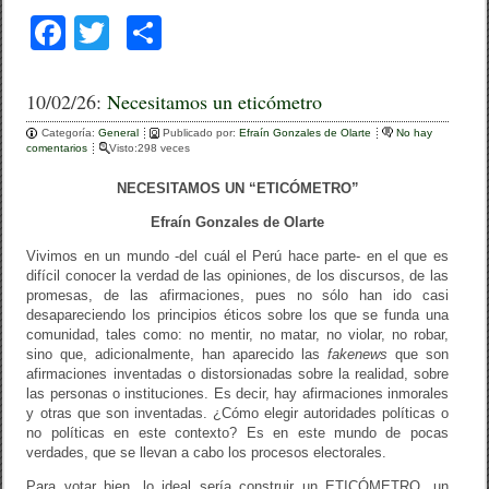
F
T
C
a
wi
o
c
tt
m
10/02/26:
Necesitamos un eticómetro
e
er
p
Categoría:
General
Publicado por:
Efraín Gonzales de Olarte
No hay
comentarios
Visto:298 veces
b
ar
NECESITAMOS UN “ETICÓMETRO”
o
tir
Efraín Gonzales de Olarte
o
Vivimos en un mundo -del cuál el Perú hace parte- en el que es
k
difícil conocer la verdad de las opiniones, de los discursos, de las
promesas, de las afirmaciones, pues no sólo han ido casi
desapareciendo los principios éticos sobre los que se funda una
comunidad, tales como: no mentir, no matar, no violar, no robar,
sino que, adicionalmente, han aparecido las
fakenews
que son
afirmaciones inventadas o distorsionadas sobre la realidad, sobre
las personas o instituciones. Es decir, hay afirmaciones inmorales
y otras que son inventadas. ¿Cómo elegir autoridades políticas o
no políticas en este contexto? Es en este mundo de pocas
verdades, que se llevan a cabo los procesos electorales.
Para votar bien, lo ideal sería construir un ETICÓMETRO, un