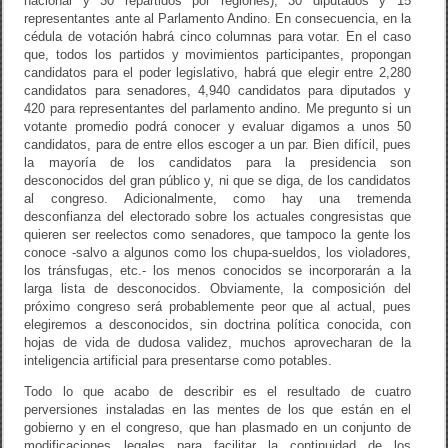
nacional y 30 repartidos por regiones), 30 diputados y 15
representantes ante al Parlamento Andino. En consecuencia, en la
cédula de votación habrá cinco columnas para votar. En el caso
que, todos los partidos y movimientos participantes, propongan
candidatos para el poder legislativo, habrá que elegir entre 2,280
candidatos para senadores, 4,940 candidatos para diputados y
420 para representantes del parlamento andino. Me pregunto si un
votante promedio podrá conocer y evaluar digamos a unos 50
candidatos, para de entre ellos escoger a un par. Bien difícil, pues
la mayoría de los candidatos para la presidencia son
desconocidos del gran público y, ni que se diga, de los candidatos
al congreso. Adicionalmente, como hay una tremenda
desconfianza del electorado sobre los actuales congresistas que
quieren ser reelectos como senadores, que tampoco la gente los
conoce -salvo a algunos como los chupa-sueldos, los violadores,
los tránsfugas, etc.- los menos conocidos se incorporarán a la
larga lista de desconocidos. Obviamente, la composición del
próximo congreso será probablemente peor que al actual, pues
elegiremos a desconocidos, sin doctrina política conocida, con
hojas de vida de dudosa validez, muchos aprovecharan de la
inteligencia artificial para presentarse como potables.
Todo lo que acabo de describir es el resultado de cuatro
perversiones instaladas en las mentes de los que están en el
gobierno y en el congreso, que han plasmado en un conjunto de
modificaciones legales para facilitar la continuidad de los