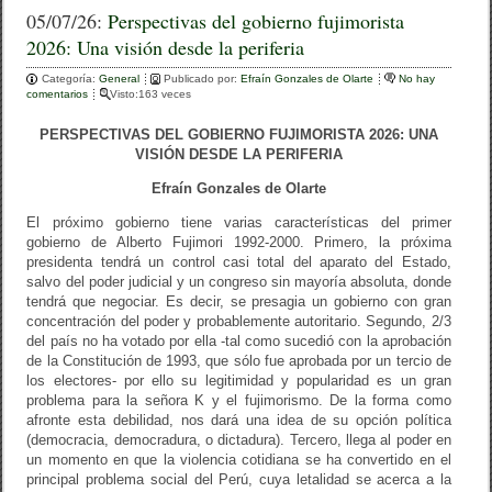
c
tt
m
05/07/26:
Perspectivas del gobierno fujimorista
2026: Una visión desde la periferia
e
er
p
Categoría:
b
General
ar
Publicado por:
Efraín Gonzales de Olarte
No hay
comentarios
Visto:163 veces
o
tir
PERSPECTIVAS DEL GOBIERNO FUJIMORISTA 2026: UNA
o
VISIÓN DESDE LA PERIFERIA
k
Efraín Gonzales de Olarte
El próximo gobierno tiene varias características del primer
gobierno de Alberto Fujimori 1992-2000. Primero, la próxima
presidenta tendrá un control casi total del aparato del Estado,
salvo del poder judicial y un congreso sin mayoría absoluta, donde
tendrá que negociar. Es decir, se presagia un gobierno con gran
concentración del poder y probablemente autoritario. Segundo, 2/3
del país no ha votado por ella -tal como sucedió con la aprobación
de la Constitución de 1993, que sólo fue aprobada por un tercio de
los electores- por ello su legitimidad y popularidad es un gran
problema para la señora K y el fujimorismo. De la forma como
afronte esta debilidad, nos dará una idea de su opción política
(democracia, democradura, o dictadura). Tercero, llega al poder en
un momento en que la violencia cotidiana se ha convertido en el
principal problema social del Perú, cuya letalidad se acerca a la