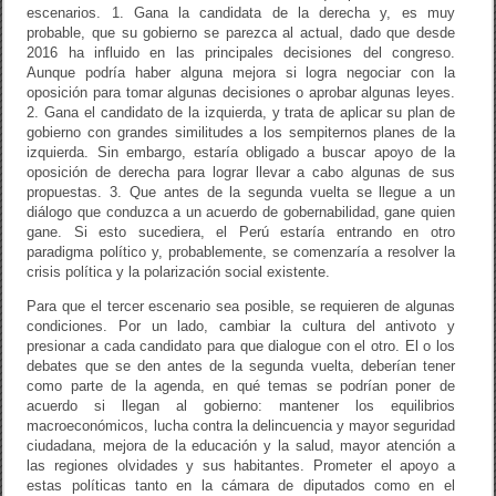
escenarios. 1. Gana la candidata de la derecha y, es muy
probable, que su gobierno se parezca al actual, dado que desde
2016 ha influido en las principales decisiones del congreso.
Aunque podría haber alguna mejora si logra negociar con la
oposición para tomar algunas decisiones o aprobar algunas leyes.
2. Gana el candidato de la izquierda, y trata de aplicar su plan de
gobierno con grandes similitudes a los sempiternos planes de la
izquierda. Sin embargo, estaría obligado a buscar apoyo de la
oposición de derecha para lograr llevar a cabo algunas de sus
propuestas. 3. Que antes de la segunda vuelta se llegue a un
diálogo que conduzca a un acuerdo de gobernabilidad, gane quien
gane. Si esto sucediera, el Perú estaría entrando en otro
paradigma político y, probablemente, se comenzaría a resolver la
crisis política y la polarización social existente.
Para que el tercer escenario sea posible, se requieren de algunas
condiciones. Por un lado, cambiar la cultura del antivoto y
presionar a cada candidato para que dialogue con el otro. El o los
debates que se den antes de la segunda vuelta, deberían tener
como parte de la agenda, en qué temas se podrían poner de
acuerdo si llegan al gobierno: mantener los equilibrios
macroeconómicos, lucha contra la delincuencia y mayor seguridad
ciudadana, mejora de la educación y la salud, mayor atención a
las regiones olvidades y sus habitantes. Prometer el apoyo a
estas políticas tanto en la cámara de diputados como en el