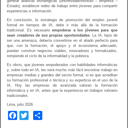
generar alianzas estratégicas (universidad/instituto – empresa –
Estado), establecer redes de trabajo entre jóvenes para compartir
experiencias e información.
En conclusión, la estrategia de promoción del empleo juvenil
formal en tiempos de IA, debe ir más allá de la formación
tradicional. Es necesario
empoderar a los jóvenes para que
sean creadores de sus propias oportunidades
. La IA, lejos de
ser una amenaza, debería convertirse en el aliado perfecto para
que, con la formación, el apoyo y el ecosistema adecuado,
puedan construir negocios viables, innovadores y formalizados,
rompiendo el ciclo de la informalidad y la pobreza.
Es obvio, que jóvenes empoderados con habilidades informáticas
y, sobre todo en IA, les será mucho más fácil encontrar trabajo en
empresas medias y grandes del sector formal, si es que acreditan
su formación profesional o técnica y su experticia en el uso de la
IA. Hoy las empresas de avanzada valoran la formación
informática y en IA, antes que la experiencia en trabajos rutinario
tradicionales.
Lima, julio 2026
F
T
C
a
wi
o