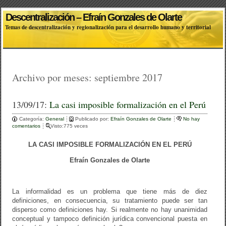
Descentralización – Efraín Gonzales de Olarte
Temas de descentralización y regionalización para el desarrollo humano y territorial
Archivo por meses:
septiembre 2017
13/09/17:
La casi imposible formalización en el Perú
Categoría:
General
Publicado por:
Efraín Gonzales de Olarte
No hay
comentarios
Visto:775 veces
LA CASI IMPOSIBLE FORMALIZACIÓN EN EL PERÚ
Efraín Gonzales de Olarte
La informalidad es un problema que tiene más de diez
definiciones, en consecuencia, su tratamiento puede ser tan
disperso como definiciones hay. Si realmente no hay unanimidad
conceptual y tampoco definición jurídica convencional puesta en