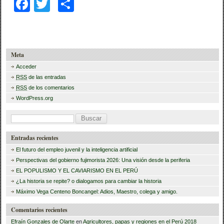
F
T
C
a
wi
o
c
tt
m
e
er
p
Meta
b
ar
Acceder
RSS
de las entradas
o
tir
RSS
de los comentarios
o
WordPress.org
k
B
u
Entradas recientes
s
El futuro del empleo juvenil y la inteligencia artificial
c
Perspectivas del gobierno fujimorista 2026: Una visión desde la periferia
a
EL POPULISMO Y EL CAVIARISMO EN EL PERÚ
¿La historia se repite? o dialogamos para cambiar la historia
r
Máximo Vega Centeno Boncangel: Adios, Maestro, colega y amigo.
:
Comentarios recientes
Efraín Gonzales de Olarte
en
Agricultores, papas y regiones en el Perú 2018