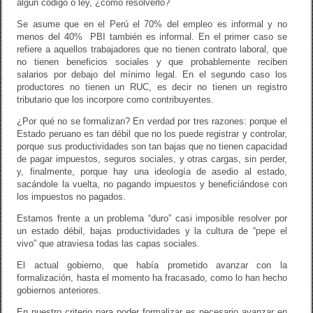
algún código o ley, ¿cómo resolverlo?
Se asume que en el Perú el 70% del empleo es informal y no
menos del 40% PBI también es informal. En el primer caso se
refiere a aquellos trabajadores que no tienen contrato laboral, que
no tienen beneficios sociales y que probablemente reciben
salarios por debajo del mínimo legal. En el segundo caso los
productores no tienen un RUC, es decir no tienen un registro
tributario que los incorpore como contribuyentes.
¿Por qué no se formalizan? En verdad por tres razones: porque el
Estado peruano es tan débil que no los puede registrar y controlar,
porque sus productividades son tan bajas que no tienen capacidad
de pagar impuestos, seguros sociales, y otras cargas, sin perder,
y, finalmente, porque hay una ideología de asedio al estado,
sacándole la vuelta, no pagando impuestos y beneficiándose con
los impuestos no pagados.
Estamos frente a un problema “duro” casi imposible resolver por
un estado débil, bajas productividades y la cultura de “pepe el
vivo” que atraviesa todas las capas sociales.
El actual gobierno, que había prometido avanzar con la
formalización, hasta el momento ha fracasado, como lo han hecho
gobiernos anteriores.
En nuestro criterio para poder formalizar es necesario avanzar en