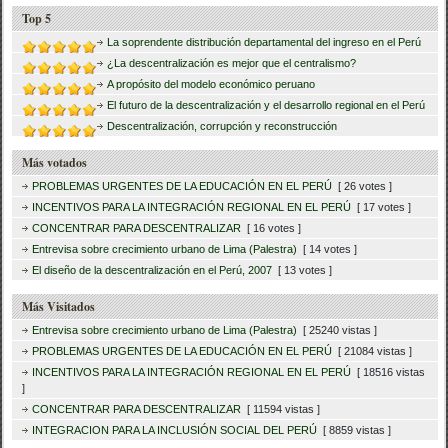
Top 5
La soprendente distribución departamental del ingreso en el Perú
¿La descentralización es mejor que el centralismo?
A propósito del modelo económico peruano
El futuro de la descentralización y el desarrollo regional en el Perú
Descentralización, corrupción y reconstrucción
Más votados
PROBLEMAS URGENTES DE LA EDUCACIÓN EN EL PERÚ
[ 26 votes ]
INCENTIVOS PARA LA INTEGRACIÓN REGIONAL EN EL PERÚ
[ 17 votes ]
CONCENTRAR PARA DESCENTRALIZAR
[ 16 votes ]
Entrevisa sobre crecimiento urbano de Lima (Palestra)
[ 14 votes ]
El diseño de la descentralización en el Perú, 2007
[ 13 votes ]
Más Visitados
Entrevisa sobre crecimiento urbano de Lima (Palestra)
[ 25240 vistas ]
PROBLEMAS URGENTES DE LA EDUCACIÓN EN EL PERÚ
[ 21084 vistas ]
INCENTIVOS PARA LA INTEGRACIÓN REGIONAL EN EL PERÚ
[ 18516 vistas
]
CONCENTRAR PARA DESCENTRALIZAR
[ 11594 vistas ]
INTEGRACION PARA LA INCLUSIÓN SOCIAL DEL PERÚ
[ 8859 vistas ]