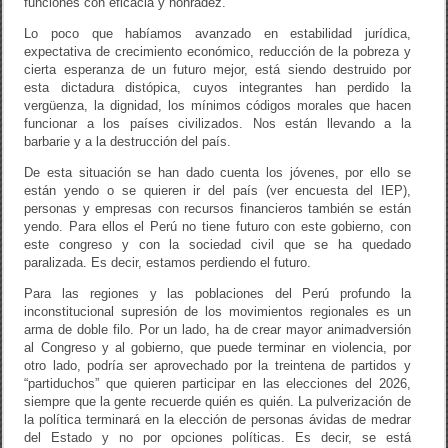
funciones con eficacia y honradez.
Lo poco que habíamos avanzado en estabilidad jurídica,
expectativa de crecimiento económico, reducción de la pobreza y
cierta esperanza de un futuro mejor, está siendo destruido por
esta dictadura distópica, cuyos integrantes han perdido la
vergüenza, la dignidad, los mínimos códigos morales que hacen
funcionar a los países civilizados. Nos están llevando a la
barbarie y a la destrucción del país.
De esta situación se han dado cuenta los jóvenes, por ello se
están yendo o se quieren ir del país (ver encuesta del IEP),
personas y empresas con recursos financieros también se están
yendo. Para ellos el Perú no tiene futuro con este gobierno, con
este congreso y con la sociedad civil que se ha quedado
paralizada. Es decir, estamos perdiendo el futuro.
Para las regiones y las poblaciones del Perú profundo la
inconstitucional supresión de los movimientos regionales es un
arma de doble filo. Por un lado, ha de crear mayor animadversión
al Congreso y al gobierno, que puede terminar en violencia, por
otro lado, podría ser aprovechado por la treintena de partidos y
“partiduchos” que quieren participar en las elecciones del 2026,
siempre que la gente recuerde quién es quién. La pulverización de
la política terminará en la elección de personas ávidas de medrar
del Estado y no por opciones políticas. Es decir, se está