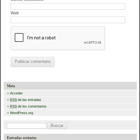
Web
Meta
Acceder
RSS
de las entradas
RSS
de los comentarios
WordPress.org
B
u
Entradas recientes