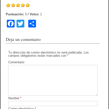
Puntuación:
5
/ Votos:
1
F
T
C
a
wi
o
c
tt
m
Deja un comentario
e
er
p
b
ar
Tu dirección de correo electrónico no será publicada.
Los
campos obligatorios están marcados con
*
o
tir
Comentario
o
k
Nombre
*
Correo electrónico
*