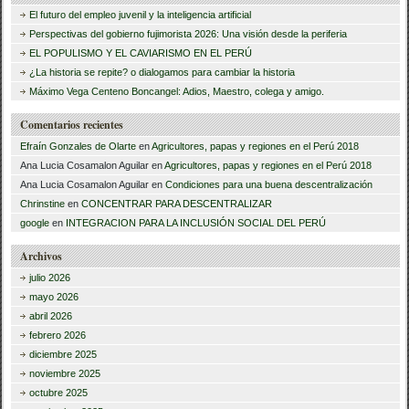
s
El futuro del empleo juvenil y la inteligencia artificial
c
Perspectivas del gobierno fujimorista 2026: Una visión desde la periferia
a
EL POPULISMO Y EL CAVIARISMO EN EL PERÚ
¿La historia se repite? o dialogamos para cambiar la historia
r
Máximo Vega Centeno Boncangel: Adios, Maestro, colega y amigo.
:
Comentarios recientes
Efraín Gonzales de Olarte
en
Agricultores, papas y regiones en el Perú 2018
Ana Lucia Cosamalon Aguilar
en
Agricultores, papas y regiones en el Perú 2018
Ana Lucia Cosamalon Aguilar
en
Condiciones para una buena descentralización
Chrinstine
en
CONCENTRAR PARA DESCENTRALIZAR
google
en
INTEGRACION PARA LA INCLUSIÓN SOCIAL DEL PERÚ
Archivos
julio 2026
mayo 2026
abril 2026
febrero 2026
diciembre 2025
noviembre 2025
octubre 2025