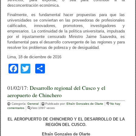
desconcentración económica.
Finalmente, es fundamental hacer propuestas para que las
universidades se conviertan en las proveedoras de profesionales
calificados, innovadores, promotores, investigadores y
empresarios. La continuidad de la política universitaria, impulsada
por el injustamente censurado Ministro Jaime Saavedra, es
fundamental para el desarrollo convergente de las regiones y para
resolver los problemas de pobreza y de desigualdad.
Lima, 18 de diciembre de 2016
F
T
C
a
wi
o
c
tt
m
01/02/17:
Desarrollo regional del Cusco y el
aeropuerto de Chinchero
e
er
p
Categoría:
b
General
ar
Publicado por:
Efraín Gonzales de Olarte
No hay
comentarios
Visto:1097 veces
o
tir
EL AEROPUERTO DE CHINCHERO Y EL DESARROLLO DE LA
o
REGIÓN DEL CUSCO.
Efraín Gonzales de Olarte