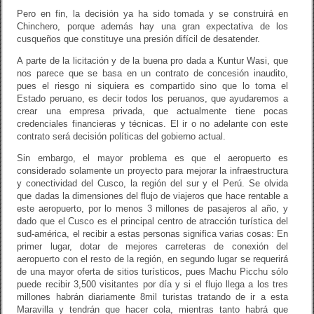
Pero en fin, la decisión ya ha sido tomada y se construirá en
Chinchero, porque además hay una gran expectativa de los
cusqueños que constituye una presión difícil de desatender.
A parte de la licitación y de la buena pro dada a Kuntur Wasi, que
nos parece que se basa en un contrato de concesión inaudito,
pues el riesgo ni siquiera es compartido sino que lo toma el
Estado peruano, es decir todos los peruanos, que ayudaremos a
crear una empresa privada, que actualmente tiene pocas
credenciales financieras y técnicas. El ir o no adelante con este
contrato será decisión políticas del gobierno actual.
Sin embargo, el mayor problema es que el aeropuerto es
considerado solamente un proyecto para mejorar la infraestructura
y conectividad del Cusco, la región del sur y el Perú. Se olvida
que dadas la dimensiones del flujo de viajeros que hace rentable a
este aeropuerto, por lo menos 3 millones de pasajeros al año, y
dado que el Cusco es el principal centro de atracción turística del
sud-américa, el recibir a estas personas significa varias cosas: En
primer lugar, dotar de mejores carreteras de conexión del
aeropuerto con el resto de la región, en segundo lugar se requerirá
de una mayor oferta de sitios turísticos, pues Machu Picchu sólo
puede recibir 3,500 visitantes por día y si el flujo llega a los tres
millones habrán diariamente 8mil turistas tratando de ir a esta
Maravilla y tendrán que hacer cola, mientras tanto habrá que