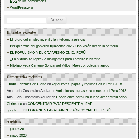
RSS
de los comentarios
o
WordPress.org
k
B
u
Entradas recientes
s
El futuro del empleo juvenil y la inteligencia artificial
c
Perspectivas del gobierno fujimorista 2026: Una visión desde la periferia
a
EL POPULISMO Y EL CAVIARISMO EN EL PERÚ
¿La historia se repite? o dialogamos para cambiar la historia
r
Máximo Vega Centeno Boncangel: Adios, Maestro, colega y amigo.
:
Comentarios recientes
Efraín Gonzales de Olarte
en
Agricultores, papas y regiones en el Perú 2018
Ana Lucia Cosamalon Aguilar
en
Agricultores, papas y regiones en el Perú 2018
Ana Lucia Cosamalon Aguilar
en
Condiciones para una buena descentralización
Chrinstine
en
CONCENTRAR PARA DESCENTRALIZAR
google
en
INTEGRACION PARA LA INCLUSIÓN SOCIAL DEL PERÚ
Archivos
julio 2026
mayo 2026