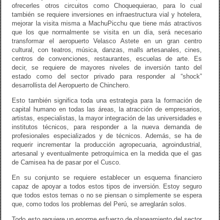
ofrecerles otros circuitos como Choquequierao, para lo cual
también se requiere inversiones en infraestructura vial y hotelera,
mejorar la visita misma a MachuPicchu que tiene más atractivos
que los que normalmente se visita en un día, será necesario
transformar el aeropuerto Velasco Astete en un gran centro
cultural, con teatros, música, danzas, malls artesanales, cines,
centros de convenciones, restaurantes, escuelas de arte. Es
decir, se requiere de mayores niveles de inversión tanto del
estado como del sector privado para responder al “shock”
desarrollista del Aeropuerto de Chinchero.
Esto también significa toda una estrategia para la formación de
capital humano en todas las áreas, la atracción de empresarios,
artistas, especialistas, la mayor integración de las universidades e
institutos técnicos, para responder a la nueva demanda de
profesionales especializados y de técnicos. Además, se ha de
requerir incrementar la producción agropecuaria, agroindustrial,
artesanal y eventualmente petroquímica en la medida que el gas
de Camisea ha de pasar por el Cusco.
En su conjunto se requiere establecer un esquema financiero
capaz de apoyar a todos estos tipos de inversión. Estoy seguro
que todos estos temas o no se piensan o simplemente se espera
que, como todos los problemas del Perú, se arreglarán solos.
Todo esto requiere un enorme esfuerzo de planeamiento del sector