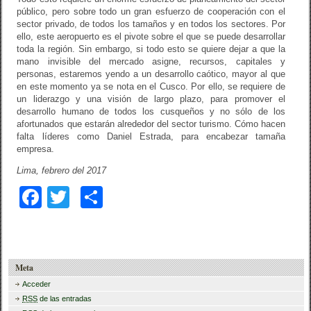
público, pero sobre todo un gran esfuerzo de cooperación con el
sector privado, de todos los tamaños y en todos los sectores. Por
ello, este aeropuerto es el pivote sobre el que se puede desarrollar
toda la región. Sin embargo, si todo esto se quiere dejar a que la
mano invisible del mercado asigne, recursos, capitales y
personas, estaremos yendo a un desarrollo caótico, mayor al que
en este momento ya se nota en el Cusco. Por ello, se requiere de
un liderazgo y una visión de largo plazo, para promover el
desarrollo humano de todos los cusqueños y no sólo de los
afortunados que estarán alrededor del sector turismo. Cómo hacen
falta líderes como Daniel Estrada, para encabezar tamaña
empresa.
Lima, febrero del 2017
F
T
C
a
wi
o
c
tt
m
e
er
p
Meta
b
ar
Acceder
RSS
de las entradas
o
tir