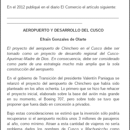
k
En el 2012 publiqué en el diario El Comercio el artículo siguiente:
_______________________________________________________
_____________________________________
AEROPUERTO Y DESARROLLO DEL CUSCO
Efraín Gonzales de Olarte
El proyecto del aeropuerto de Chinchero en el Cusco debe ser
tomado como un proyecto de desarrollo regional del Cusco-
Apurimac-Madre de Dios. En consecuencia, debe ser considerado
como parte de una estrategia mucho más amplia que la sola
construcción del aeropuerto.
En el gobierno de Transición del presidente Valentín Paniagua se
relanzó el proyecto del aeropuerto de Chinchero que había sido
planteado en los años ochenta. Lo primero que se hizo fue rehacer
el proyecto inicial, elaborado sobre la base del avión más grande
en su momento, el Boeing 707, pero sobre todo se tuvo que
proponer que fuera dado en concesión a privados.
Bajo estas consideraciones se estimó que la inversión sólo podría
recuperarse si el aeropuerto recibía unos 3 millones de pasajeros
al año, como mínimo. Atraer a esta cantidad de viajeros no sería
problema dados los nombres de Cusco y
Machupicchu
como