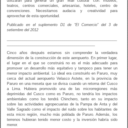
utilizarán para generar un gran “Mall cultural” con: museos,
teatros, centros comerciales, artesanías, hoteles, centro de
convenciones. Necesitamos audacia y creatividad para
aprovechar de esta oportunidad.
Publicado en el suplemento D1 de “El Comercio” del 3 de
setiembre del 2012
_______________________________________________________
____________________________________________
Cinco años después estamos sin comprender la verdadera
dimensión de la construcción de este aeropuerto. En primer lugar,
el lugar en el que se construirá no es el más adecuado para
promover un desarrollo más equitativo y tampoco para tener un
menor impacto ambiental. Lo ideal era construirlo en Paruro, muy
cerca del actual aeropuerto Velasco Astete, en la provincia de
Paruro en una meseta que se divisa cuando un retorna del Cusco
a Lima. Hubiera promovido una de las microrregiones más
deprimidas del Cusco como es Paruro, no tendría los impactos
ambientales como los tendrá Chinchero, tanto en su impacto
sobre las actividades agropecuarias de la Pampa de Anta y del
Valle Sagrado como el impacto del ruido sobre los habitantes de
esta micro región, mucho más poblada de Paruro. Además, los
terrenos hubieran tenido menor costo y la inversión habría sido
menor.