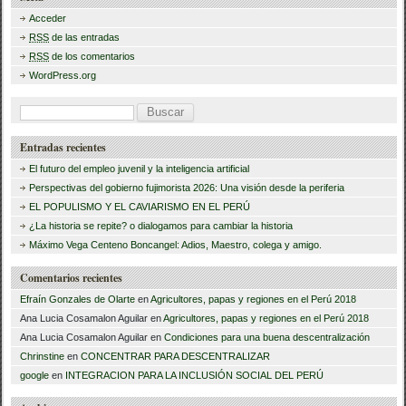
Acceder
RSS
de las entradas
RSS
de los comentarios
WordPress.org
B
u
Entradas recientes
s
El futuro del empleo juvenil y la inteligencia artificial
c
Perspectivas del gobierno fujimorista 2026: Una visión desde la periferia
a
EL POPULISMO Y EL CAVIARISMO EN EL PERÚ
¿La historia se repite? o dialogamos para cambiar la historia
r
Máximo Vega Centeno Boncangel: Adios, Maestro, colega y amigo.
:
Comentarios recientes
Efraín Gonzales de Olarte
en
Agricultores, papas y regiones en el Perú 2018
Ana Lucia Cosamalon Aguilar
en
Agricultores, papas y regiones en el Perú 2018
Ana Lucia Cosamalon Aguilar
en
Condiciones para una buena descentralización
Chrinstine
en
CONCENTRAR PARA DESCENTRALIZAR
google
en
INTEGRACION PARA LA INCLUSIÓN SOCIAL DEL PERÚ