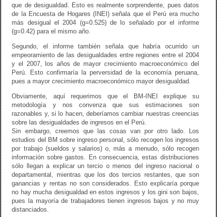
que de desigualdad. Esto es realmente sorprendente, pues datos
de la Encuesta de Hogares (INEI) señala que el Perú era mucho
más desigual el 2004 (g=0.525) de lo señalado por el informe
(g=0.42) para el mismo año.
Segundo, el informe también señala que habría ocurrido un
empeoramiento de las desigualdades entre regiones entre el 2004
y el 2007, los años de mayor crecimiento macroeconómico del
Perú. Esto confirmaría la perversidad de la economía peruana,
pues a mayor crecimiento macroeconómico mayor desigualdad.
Obviamente, aquí requerimos que el BM-INEI explique su
metodología y nos convenza que sus estimaciones son
razonables y, si lo hacen, deberíamos cambiar nuestras creencias
sobre las desigualdades de ingresos en el Perú.
Sin embargo, creemos que las cosas van por otro lado. Los
estudios del BM sobre ingreso personal, sólo recogen los ingresos
por trabajo (sueldos y salarios) o, más a menudo, sólo recogen
información sobre gastos. En consecuencia, estas distribuciones
sólo llegan a explicar un tercio o menos del ingreso nacional o
departamental, mientras que los dos tercios restantes, que son
ganancias y rentas no son considerados. Esto explicaría porque
no hay mucha desigualdad en estos ingresos y los gini son bajos,
pues la mayoría de trabajadores tienen ingresos bajos y no muy
distanciados.