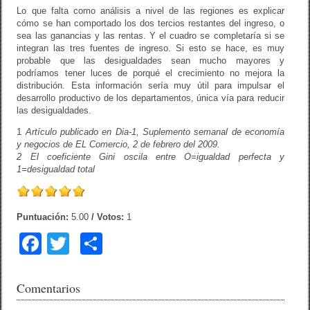
Lo que falta como análisis a nivel de las regiones es explicar
cómo se han comportado los dos tercios restantes del ingreso, o
sea las ganancias y las rentas. Y el cuadro se completaría si se
integran las tres fuentes de ingreso. Si esto se hace, es muy
probable que las desigualdades sean mucho mayores y
podríamos tener luces de porqué el crecimiento no mejora la
distribución. Esta información sería muy útil para impulsar el
desarrollo productivo de los departamentos, única vía para reducir
las desigualdades.
1
Artículo publicado en Dia-1, Suplemento semanal de economía
y negocios de EL Comercio, 2 de febrero del 2009.
2 El coeficiente Gini oscila entre O=igualdad perfecta y
1=desigualdad total
Puntuación:
5.00
/ Votos:
1
F
T
C
a
wi
o
c
tt
m
Comentarios
e
er
p