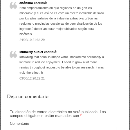
anónimo
escribió:
b
ar
Este empeoramiento en que regiones se da ¿en las
mineras?, y si es así no es este un efecto inevitable definido
o
tir
por los altos salarios de la industria extractiva. ¿Son las
regiones o provincias cocaleras de peor distribución de los
o
ingresos? deberían estar mejor ubicadas según esta
k
hipótesis.
24/02/10 21:34:29
Mulberry ouelet
escribió:
knowning that equal in shape while i hooked me personally a
lot more to reduce enjoyment, I need to grow a lot more
remiss throughout request to be able to our research. It was
truly the effect; h
03/05/12 20:22:21
Deja un comentario
Tu dirección de correo electrónico no será publicada.
Los
campos obligatorios están marcados con
*
Comentario