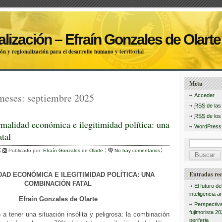
lización – Efraín Gonzales de Olarte
ón y regionalización para el desarrollo humano y territorial
Meta
 meses:
septiembre 2025
Acceder
RSS
de las
RSS
de los
rmalidad económica e ilegitimidad política: una
WordPress
tal
B
Publicado por:
Efraín Gonzales de Olarte
No hay comentarios
u
s
Entradas rec
AD ECONÓMICA E ILEGITIMIDAD POLÍTICA: UNA
COMBINACIÓN FATAL
c
El futuro de
inteligencia art
Efraín Gonzales de Olarte
a
Perspectiva
r
fujimorista 2
 a tener una situación insólita y peligrosa: la combinación
periferia