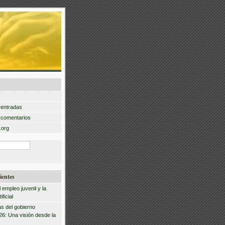
 entradas
 comentarios
.org
ientes
l empleo juvenil y la
ificial
s del gobierno
026: Una visión desde la