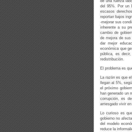
de una fuerza labo
del 95%. Por un 
escasos derechos
reportan bajos ing
-mejorar sus condi
inherente a su pr
cambio de gobiern
de mejora de sus 
dar mejor educac
económica que gen
pública, es decir
redistribución.
El problema es que
La razón es que el
llegan al 5%, segú
el próximo gobier
han generado un ma
corrupción, es de
arriesgado vivir en
Lo curioso es que
gobierno no afect
del modelo económ
reduce la informal