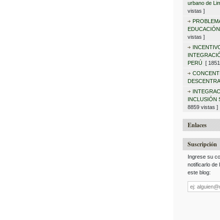
urbano de Lim
vistas ]
PROBLEMA
EDUCACIÓN
vistas ]
INCENTIV
INTEGRACIÓ
PERÚ
[ 18513
CONCENT
DESCENTRA
INTEGRAC
INCLUSIÓN 
8859 vistas ]
Enlaces
Suscripción
Ingrese su co
notificarlo de
este blog:
Dirección
de
correo