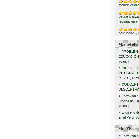
modelo econ
descentraliza
regional en e
corrupción y 
Más votados
PROBLEMA
EDUCACIÓN
votes ]
INCENTIV
INTEGRACIÓ
PERÚ
[ 17 vo
CONCENT
DESCENTRA
Entrevisa s
urbano de Lim
votes ]
El diseño d
en el Perú, 2
Más Visitad
Entrevisa s