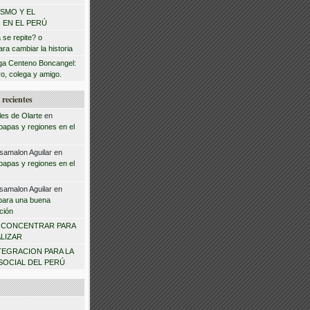
ISMO Y EL
 EN EL PERÚ
a se repite? o
ra cambiar la historia
a Centeno Boncangel:
o, colega y amigo.
recientes
les de Olarte
en
 papas y regiones en el
samalon Aguilar
en
 papas y regiones en el
samalon Aguilar
en
para una buena
ción
n
CONCENTRAR PARA
LIZAR
TEGRACION PARA LA
SOCIAL DEL PERÚ