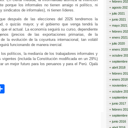
febrero 20
e porque los informales no tienen arraigo ni político, ni
agosto 202
ay sindicatos de informales), ni tienen líderes.
julio 2021
a que después de las elecciones del 2026 tendremos la
junio 2021
ad, o quizás mayor, y el gobierno que venga tendrá la
mayo 2021
 que el actual. La economía seguirá su curso, dependiente
febrero 20
enos (precios de las exportaciones primarias, de la
enero 2021
de la evolución de la coyuntura internacional, tan volátil
julio 2020
eguirá funcionando de manera inercial.
enero 2020
los políticos, la medianía de los trabajadores informales y
octubre 20
 vigentes (incluida la Constitución modificada en un 29%)
septiembre
ar un mejor futuro para los peruanos y para el Perú. Ojalá
abril 2018
febrero 20
enero 2018
C
noviembre 
octubre 20
o
septiembre
junio 2017
m
febrero 20
p
septiembre
junio 2016
ar
abril 2016