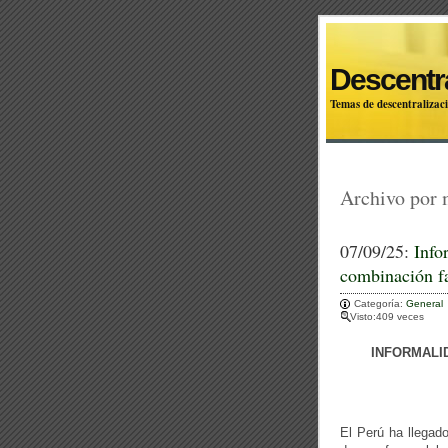
Descentra
Temas de descentralizaci
Archivo por
07/09/25:
Info
combinación fa
Categoría:
General
Visto:409 veces
INFORMALID
El Perú ha llegado