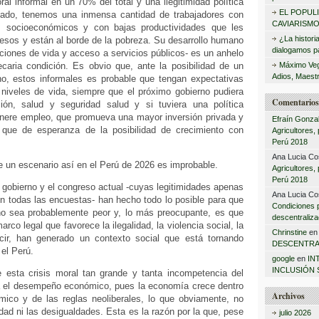
ral informal en un 70% del total y una ilegitimidad política
:
EL POPUL
lado, tenemos una inmensa cantidad de trabajadores con
CAVIARISMO
 socioeconómicos y con bajas productividades que les
¿La histori
resos y están al borde de la pobreza. Su desarrollo humano
dialogamos pa
ciones de vida y acceso a servicios públicos- es un anhelo
ecaria condición. Es obvio que, ante la posibilidad de un
Máximo Veg
Adios, Maestr
o, estos informales es probable que tengan expectativas
niveles de vida, siempre que el próximo gobierno pudiera
Comentarios 
ión, salud y seguridad salud y si tuviera una política
ere empleo, que promueva una mayor inversión privada y
Efraín Gonza
, que de esperanza de la posibilidad de crecimiento con
Agricultores,
Perú 2018
Ana Lucia Co
 un escenario así en el Perú de 2026 es improbable.
Agricultores,
Perú 2018
 gobierno y el congreso actual -cuyas legitimidades apenas
Ana Lucia Co
n todas las encuestas- han hecho todo lo posible para que
Condiciones 
no sea probablemente peor y, lo más preocupante, es que
descentraliza
rco legal que favorece la ilegalidad, la violencia social, la
Chrinstine
e
cir, han generado un contexto social que está tornando
DESCENTRA
 el Perú.
google
en
IN
INCLUSIÓN 
 esta crisis moral tan grande y tanta incompetencia del
a el desempeño económico, pues la economía crece dentro
Archivos
ico y de las reglas neoliberales, lo que obviamente, no
idad ni las desigualdades. Esta es la razón por la que, pese
julio 2026