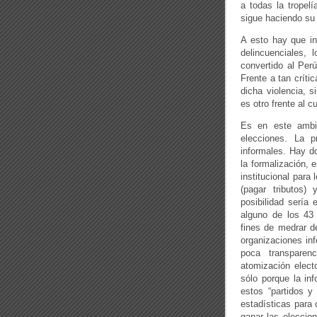
a todas la tropel
sigue haciendo su
A esto hay que in
delincuenciales, 
convertido al Per
Frente a tan críti
dicha violencia, 
es otro frente al 
Es en este ambi
elecciones. La p
informales. Hay d
la formalización,
institucional para
(pagar tributos)
posibilidad sería 
alguno de los 43
fines de medrar de
organizaciones inf
poca transparen
atomización electo
sólo porque la inf
estos “partidos y
estadísticas para 
ganar las eleccion