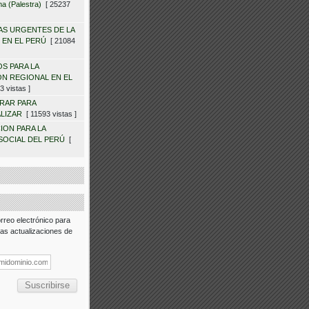
a (Palestra)
[ 25237
S URGENTES DE LA
 EN EL PERÚ
[ 21084
OS PARA LA
N REGIONAL EN EL
 vistas ]
RAR PARA
LIZAR
[ 11593 vistas ]
ION PARA LA
SOCIAL DEL PERÚ
[
rreo electrónico para
 las actualizaciones de