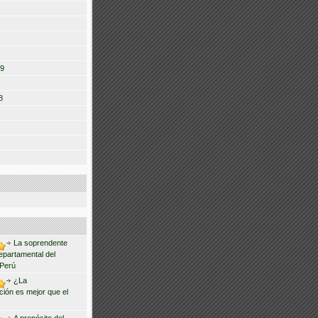
09
8
La soprendente
departamental del
 Perú
¿La
ción es mejor que el