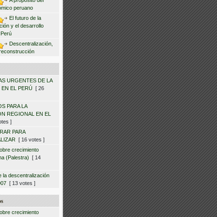
A propósito del
ómico peruano
El futuro de la
ción y el desarrollo
l Perú
Descentralización,
reconstrucción
S URGENTES DE LA
 EN EL PERÚ
[ 26
OS PARA LA
N REGIONAL EN EL
tes ]
RAR PARA
LIZAR
[ 16 votes ]
obre crecimiento
a (Palestra)
[ 14
e la descentralización
007
[ 13 votes ]
os
obre crecimiento