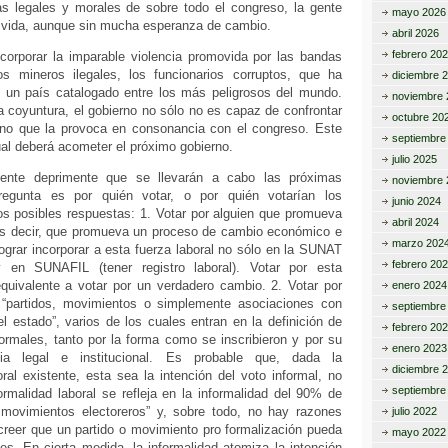
ías legales y morales de sobre todo el congreso, la gente
mayo 2026
 vida, aunque sin mucha esperanza de cambio.
abril 2026
febrero 20
corporar la imparable violencia promovida por las bandas
los mineros ilegales, los funcionarios corruptos, que ha
diciembre 
ú un país catalogado entre los más peligrosos del mundo.
noviembre 
ca coyuntura, el gobierno no sólo no es capaz de confrontar
octubre 20
sino que la provoca en consonancia con el congreso. Este
septiembre
cual deberá acometer el próximo gobierno.
julio 2025
ente deprimente que se llevarán a cabo las próximas
noviembre 
regunta es por quién votar, o por quién votarían los
junio 2024
os posibles respuestas: 1. Votar por alguien que promueva
abril 2024
 es decir, que promueva un proceso de cambio económico e
marzo 202
 lograr incorporar a esta fuerza laboral no sólo en la SUNAT
febrero 20
 y en SUNAFIL (tener registro laboral). Votar por esta
equivalente a votar por un verdadero cambio. 2. Votar por
enero 2024
 “partidos, movimientos o simplemente asociaciones con
septiembre
l estado”, varios de los cuales entran en la definición de
febrero 20
ormales, tanto por la forma como se inscribieron y por su
enero 2023
cia legal e institucional. Es probable que, dada la
diciembre 
ral existente, esta sea la intención del voto informal, no
septiembre
ormalidad laboral se refleja en la informalidad del 90% de
 movimientos electoreros” y, sobre todo, no hay razones
julio 2022
creer que un partido o movimiento pro formalización pueda
mayo 2022
es. En cierta medida, la informalidad atomiza la intención