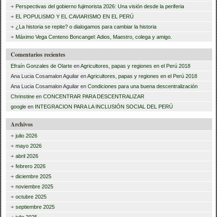
c
Perspectivas del gobierno fujimorista 2026: Una visión desde la periferia
a
EL POPULISMO Y EL CAVIARISMO EN EL PERÚ
¿La historia se repite? o dialogamos para cambiar la historia
r
Máximo Vega Centeno Boncangel: Adios, Maestro, colega y amigo.
:
Comentarios recientes
Efraín Gonzales de Olarte
en
Agricultores, papas y regiones en el Perú 2018
Ana Lucia Cosamalon Aguilar
en
Agricultores, papas y regiones en el Perú 2018
Ana Lucia Cosamalon Aguilar
en
Condiciones para una buena descentralización
Chrinstine
en
CONCENTRAR PARA DESCENTRALIZAR
google
en
INTEGRACION PARA LA INCLUSIÓN SOCIAL DEL PERÚ
Archivos
julio 2026
mayo 2026
abril 2026
febrero 2026
diciembre 2025
noviembre 2025
octubre 2025
septiembre 2025
julio 2025