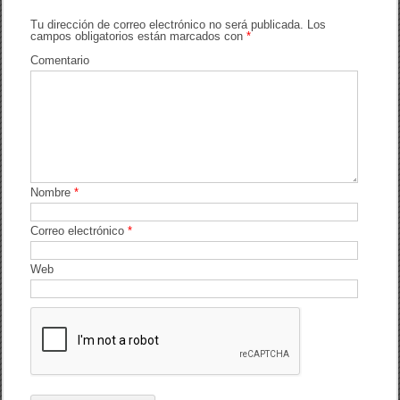
e
er
p
b
ar
Tu dirección de correo electrónico no será publicada.
Los
campos obligatorios están marcados con
*
o
tir
Comentario
o
k
Nombre
*
Correo electrónico
*
Web