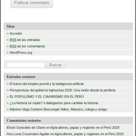
Meta
Acceder
RSS
de las entradas
RSS
de los comentarios
WordPress.org
B
u
Entradas recientes
s
El futuro del empleo juvenil y la inteligencia artificial
c
Perspectivas del gobierno fujimorista 2026: Una visión desde la periferia
a
EL POPULISMO Y EL CAVIARISMO EN EL PERÚ
¿La historia se repite? o dialogamos para cambiar la historia
r
Máximo Vega Centeno Boncangel: Adios, Maestro, colega y amigo.
:
Comentarios recientes
Efraín Gonzales de Olarte
en
Agricultores, papas y regiones en el Perú 2018
Ana Lucia Cosamalon Aguilar
en
Agricultores, papas y regiones en el Perú 2018