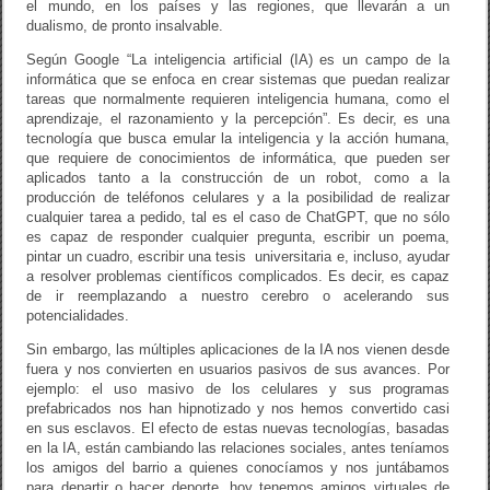
el mundo, en los países y las regiones, que llevarán a un
dualismo, de pronto insalvable.
Según Google “La inteligencia artificial (IA) es un campo de la
informática que se enfoca en crear sistemas que puedan realizar
tareas que normalmente requieren inteligencia humana, como el
aprendizaje, el razonamiento y la percepción”. Es decir, es una
tecnología que busca emular la inteligencia y la acción humana,
que requiere de conocimientos de informática, que pueden ser
aplicados tanto a la construcción de un robot, como a la
producción de teléfonos celulares y a la posibilidad de realizar
cualquier tarea a pedido, tal es el caso de ChatGPT, que no sólo
es capaz de responder cualquier pregunta, escribir un poema,
pintar un cuadro, escribir una tesis universitaria e, incluso, ayudar
a resolver problemas científicos complicados. Es decir, es capaz
de ir reemplazando a nuestro cerebro o acelerando sus
potencialidades.
Sin embargo, las múltiples aplicaciones de la IA nos vienen desde
fuera y nos convierten en usuarios pasivos de sus avances. Por
ejemplo: el uso masivo de los celulares y sus programas
prefabricados nos han hipnotizado y nos hemos convertido casi
en sus esclavos. El efecto de estas nuevas tecnologías, basadas
en la IA, están cambiando las relaciones sociales, antes teníamos
los amigos del barrio a quienes conocíamos y nos juntábamos
para departir o hacer deporte, hoy tenemos amigos virtuales de