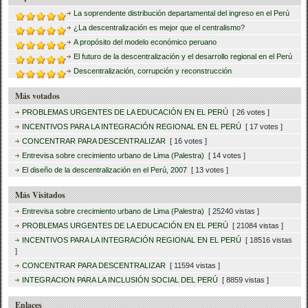
La soprendente distribución departamental del ingreso en el Perú
¿La descentralización es mejor que el centralismo?
A propósito del modelo económico peruano
El futuro de la descentralización y el desarrollo regional en el Perú
Descentralización, corrupción y reconstrucción
Más votados
PROBLEMAS URGENTES DE LA EDUCACIÓN EN EL PERÚ
[ 26 votes ]
INCENTIVOS PARA LA INTEGRACIÓN REGIONAL EN EL PERÚ
[ 17 votes ]
CONCENTRAR PARA DESCENTRALIZAR
[ 16 votes ]
Entrevisa sobre crecimiento urbano de Lima (Palestra)
[ 14 votes ]
El diseño de la descentralización en el Perú, 2007
[ 13 votes ]
Más Visitados
Entrevisa sobre crecimiento urbano de Lima (Palestra)
[ 25240 vistas ]
PROBLEMAS URGENTES DE LA EDUCACIÓN EN EL PERÚ
[ 21084 vistas ]
INCENTIVOS PARA LA INTEGRACIÓN REGIONAL EN EL PERÚ
[ 18516 vistas
]
CONCENTRAR PARA DESCENTRALIZAR
[ 11594 vistas ]
INTEGRACION PARA LA INCLUSIÓN SOCIAL DEL PERÚ
[ 8859 vistas ]
Enlaces