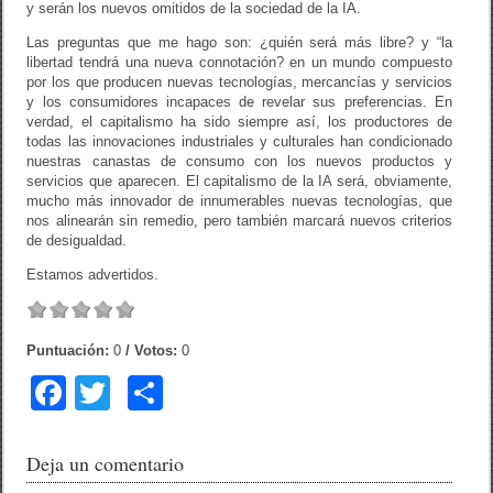
y serán los nuevos omitidos de la sociedad de la IA.
Las preguntas que me hago son: ¿quién será más libre? y “la
libertad tendrá una nueva connotación? en un mundo compuesto
por los que producen nuevas tecnologías, mercancías y servicios
y los consumidores incapaces de revelar sus preferencias. En
verdad, el capitalismo ha sido siempre así, los productores de
todas las innovaciones industriales y culturales han condicionado
nuestras canastas de consumo con los nuevos productos y
servicios que aparecen. El capitalismo de la IA será, obviamente,
mucho más innovador de innumerables nuevas tecnologías, que
nos alinearán sin remedio, pero también marcará nuevos criterios
de desigualdad.
Estamos advertidos.
Puntuación:
0
/ Votos:
0
F
T
C
a
wi
o
c
tt
m
Deja un comentario