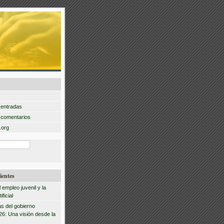
 entradas
 comentarios
.org
ientes
l empleo juvenil y la
ificial
s del gobierno
026: Una visión desde la