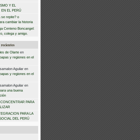
ISMO Y EL
 EN EL PERÚ
a se repite? o
ra cambiar la historia
a Centeno Boncangel:
o, colega y amigo.
recientes
les de Olarte
en
 papas y regiones en el
samalon Aguilar
en
 papas y regiones en el
samalon Aguilar
en
para una buena
ción
n
CONCENTRAR PARA
LIZAR
TEGRACION PARA LA
SOCIAL DEL PERÚ