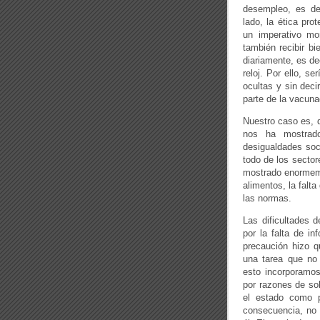
desempleo, es de
lado, la ética pro
un imperativo mor
también recibir bi
diariamente, es de
reloj. Por ello, s
ocultas y sin deci
parte de la vacuna
Nuestro caso es, 
nos ha mostrad
desigualdades soci
todo de los sector
mostrado enormemen
alimentos, la falt
las normas.
Las dificultades d
por la falta de in
precaución hizo q
una tarea que no
esto incorporamos
por razones de so
el estado como p
consecuencia, no 