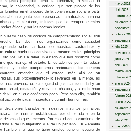
de algunos principios como: la confianza, la verdad, el
mayo 2026
ismo, la solidaridad, la caridad, que son propios de los
abril 2026
s forjados en el proceso de la convivencia social a partir
febrero 20
acional e inteligente, como personas. La naturaleza humana
goísmo y el altruismo, influidos por los comportamientos
diciembre 
 reglas éticas y por las normas legales.
noviembre 
octubre 20
n nuestro caso los códigos de comportamiento social, son
septiembre
Derecho. Es decir, nos organizamos como sociedad
legislando sobre la base de nuestras costumbres y
julio 2025
ra cultura hacia una convivencia basada en los principios
noviembre 
 Esto nos lleva a tener un estado que nos organiza como
junio 2024
rno que maneja el estado. El estado nos permite reducir
abril 2024
umbres y poder comportarnos aminorando los temores
marzo 202
mportante entender que el estado -más allá de su
febrero 20
 reglas, sus procedimientos- lo llevamos en la mente, es
ue nos proveerá de su seguridad, justicia, identidad y en
enero 2024
os: salud, educación y servicios básicos, y si no lo hace
septiembre
 débil, en el que confiamos poco. Pero para ello, también
febrero 20
obligación de pagar impuestos y cumplir las normas.
enero 2023
 decisiones basados en nuestros instintos primarios,
diciembre 
tidiana, las normas establecidas por el estado y en la
septiembre
ad del estado que tenemos. Por ello, el comportamiento de
julio 2022
stinto al de un nigeriano o al de un peruano. En Alemania
mayo 2022
e hambre y el que no tiene empleo tiene un seguro de