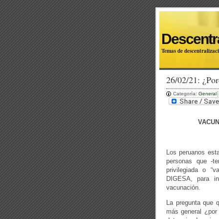
Descentra
Temas de descentralizaci
26/02/21: ¿Po
Categoría:
General
VACUN
Los peruanos est
personas que -ten
privilegiada o “v
DIGESA, para in
vacunación.
La pregunta que q
más general ¿por