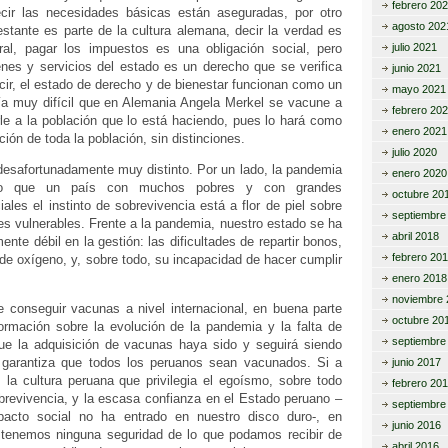
febrero 20
cir las necesidades básicas están aseguradas, por otro
agosto 202
testante es parte de la cultura alemana, decir la verdad es
al, pagar los impuestos es una obligación social, pero
julio 2021
enes y servicios del estado es un derecho que se verifica
junio 2021
cir, el estado de derecho y de bienestar funcionan como un
mayo 2021
ería muy difícil que en Alemania Angela Merkel se vacune a
febrero 20
rle a la población que lo está haciendo, pues lo hará como
enero 2021
ción de toda la población, sin distinciones.
julio 2020
desafortunadamente muy distinto. Por un lado, la pandemia
enero 2020
o que un país con muchos pobres y con grandes
octubre 20
ales el instinto de sobrevivencia está a flor de piel sobre
septiembre
es vulnerables. Frente a la pandemia, nuestro estado se ha
abril 2018
te débil en la gestión: las dificultades de repartir bonos,
febrero 20
a de oxígeno, y, sobre todo, su incapacidad de hacer cumplir
enero 2018
noviembre 
e conseguir vacunas a nivel internacional, en buena parte
octubre 20
formación sobre la evolución de la pandemia y la falta de
septiembre
ue la adquisición de vacunas haya sido y seguirá siendo
 garantiza que todos los peruanos sean vacunados. Si a
junio 2017
 la cultura peruana que privilegia el egoísmo, sobre todo
febrero 20
brevivencia, y la escasa confianza en el Estado peruano –
septiembre
acto social no ha entrado en nuestro disco duro-, en
junio 2016
tenemos ninguna seguridad de lo que podamos recibir de
abril 2016