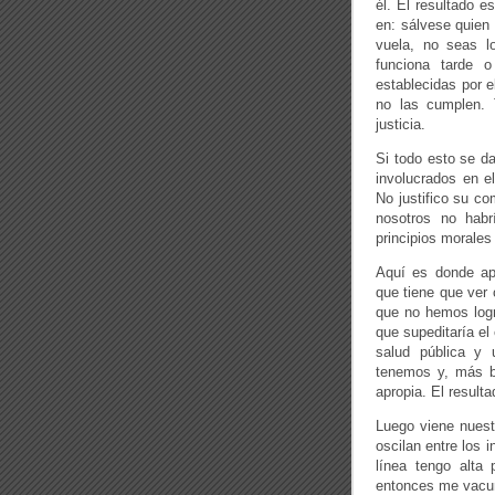
él. El resultado 
en: sálvese quien 
vuela, no seas lo
funciona tarde 
establecidas por 
no las cumplen. 
justicia.
Si todo esto se da
involucrados en e
No justifico su co
nosotros no hab
principios morales
Aquí es donde ap
que tiene que ver 
que no hemos logr
que supeditaría el
salud pública y 
tenemos y, más b
apropia. El result
Luego viene nuest
oscilan entre los 
línea tengo alta
entonces me vacun