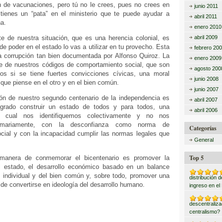
n de vacunaciones, pero tú no le crees, pues no crees en
junio 2011
tienes un “pata” en el ministerio que te puede ayudar a
abril 2011
a.
enero 2010
e de nuestra situación, que es una herencia colonial, es
abril 2009
 de poder en el estado lo vas a utilizar en tu provecho. Esta
febrero 20
la corrupción tan bien documentada por Alfonso Quiroz. La
enero 2009
te de nuestros códigos de comportamiento social, que son
agosto 200
dos si se tiene fuertes convicciones cívicas, una moral
junio 2008
a que piense en el otro y en el bien común.
junio 2007
ción de nuestro segundo centenario de la independencia es
abril 2007
rado construir un estado de todos y para todos, una
abril 2006
a cual nos identifiquemos colectivamente y no nos
imariamente, con la desconfianza como norma de
Categorías
ocial y con la incapacidad cumplir las normas legales que
General
Top 5
manera de conmemorar el bicentenario es promover la
l estado, el desarrollo económico basado en un balance
 individual y del bien común y, sobre todo, promover una
distribución 
 de convertirse en ideología del desarrollo humano.
ingreso en el
descentraliza
centralismo?