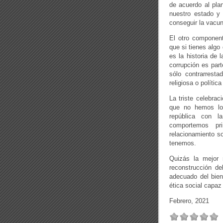
de acuerdo al pla
nuestro estado y 
conseguir la vacun
El otro component
que si tienes algo
es la historia de 
corrupción es par
sólo contrarresta
religiosa o polític
La triste celebra
que no hemos log
república con l
comportemos pr
relacionamiento s
tenemos.
Quizás la mejor 
reconstrucción de
adecuado del bien
ética social capaz
Febrero, 2021