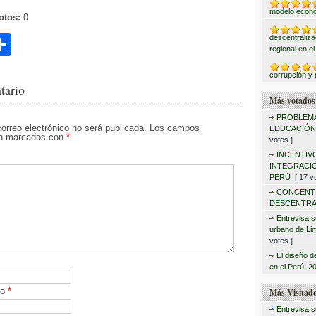
modelo econ
otos:
0
C
descentraliza
regional en e
o
corrupción y 
m
tario
Más votados
p
PROBLEMA
ar
correo electrónico no será publicada.
Los campos
EDUCACIÓN
tán marcados con
*
votes ]
tir
INCENTIV
INTEGRACIÓ
PERÚ
[ 17 vo
CONCENT
DESCENTRA
Entrevisa s
urbano de Lim
votes ]
El diseño d
en el Perú, 2
co
*
Más Visitad
Entrevisa s