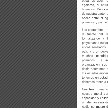
ética, es decir, 
egoísmo, el altru
humanos. Principio
de nuestra parte r
oscila entre el e
primarios y por las
Las costumbres, e
la fuente del 
formalizando y 
proyectando nuest
éticos señalados.
país y a un gobie
muchas incertid
primarios. Es i
organización, sus
decir, asumimos q
los estados modern
tenemos un estado
debemos tener la 
Nosotros tomamos
nuestra moral co
capacidad y calid
un alemán será di
nadie se muere d