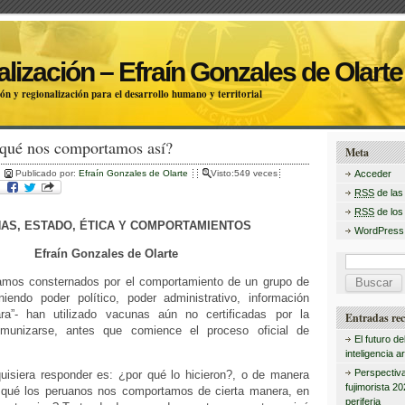
lización – Efraín Gonzales de Olarte
ón y regionalización para el desarrollo humano y territorial
rqué nos comportamos así?
Meta
Publicado por:
Efraín Gonzales de Olarte
Visto:549 veces
Acceder
RSS
de las
RSS
de los
AS, ESTADO, ÉTICA Y COMPORTAMIENTOS
WordPress
Efraín Gonzales de Olarte
B
amos consternados por el comportamiento de un grupo de
u
iendo poder político, poder administrativo, información
ara”- han utilizado vacunas aún no certificadas por la
s
Entradas rec
munizarse, antes que comience el proceso oficial de
c
El futuro de
inteligencia art
a
Perspectiva
uisiera responder es: ¿por qué lo hicieron?, o de manera
r
fujimorista 2
 qué los peruanos nos comportamos de cierta manera, en
periferia