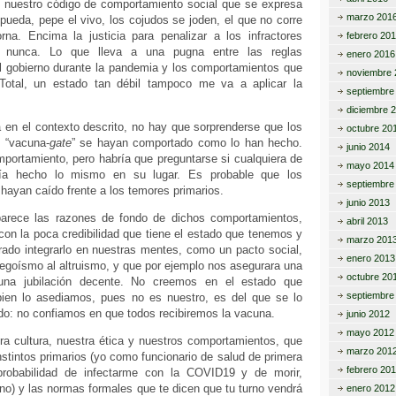
es nuestro código de comportamiento social que se expresa
marzo 201
pueda, pepe el vivo, los cojudos se joden, el que no corre
rna. Encima la justicia para penalizar a los infractores
febrero 20
o nunca. Lo que lleva a una pugna entre las reglas
enero 2016
el gobierno durante la pandemia y los comportamientos que
noviembre 
Total, un estado tan débil tampoco me va a aplicar la
septiembre
diciembre 
 en el contexto descrito, no hay que sorprenderse que los
octubre 20
l “vacuna-
gate
” se hayan comportado como lo han hecho.
junio 2014
mportamiento, pero habría que preguntarse si cualquiera de
mayo 2014
ría hecho lo mismo en su lugar. Es probable que los
septiembre
 hayan caído frente a los temores primarios.
junio 2013
arece las razones de fondo de dichos comportamientos,
abril 2013
con la poca credibilidad que tiene el estado que tenemos y
marzo 201
ado integrarlo en nuestras mentes, como un pacto social,
enero 2013
 egoísmo al altruismo, y que por ejemplo nos asegurara una
octubre 20
una jubilación decente. No creemos en el estado que
septiembre
ien lo asediamos, pues no es nuestro, es del que se lo
ado: no confiamos en que todos recibiremos la vacuna.
junio 2012
mayo 2012
ra cultura, nuestra ética y nuestros comportamientos, que
marzo 201
instintos primarios (yo como funcionario de salud de primera
febrero 20
 probabilidad de infectarme con la COVID19 y de morir,
o) y las normas formales que te dicen que tu turno vendrá
enero 2012