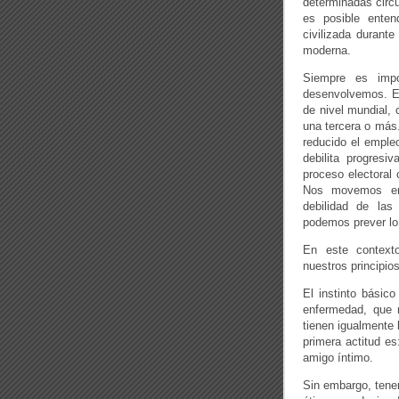
determinadas circ
es posible enten
civilizada durant
moderna.
Siempre es impo
desenvolvemos. En
de nivel mundial, 
una tercera o más.
reducido el empleo
debilita progres
proceso electoral 
Nos movemos en 
debilidad de las
podemos prever l
En este context
nuestros principios
El instinto básic
enfermedad, que n
tienen igualmente 
primera actitud e
amigo íntimo.
Sin embargo, tene