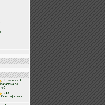
09
8
La soprendente
departamental del
 Perú
¿La
ción es mejor que el