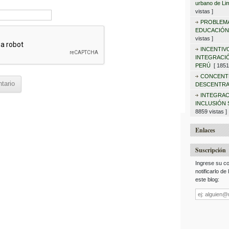
urbano de Lim
vistas ]
PROBLEMA
EDUCACIÓN
vistas ]
INCENTIV
INTEGRACIÓ
PERÚ
[ 18516
CONCENT
DESCENTRA
INTEGRAC
INCLUSIÓN 
8859 vistas ]
Enlaces
Suscripción
Ingrese su co
notificarlo de
este blog:
Dirección
de
correo