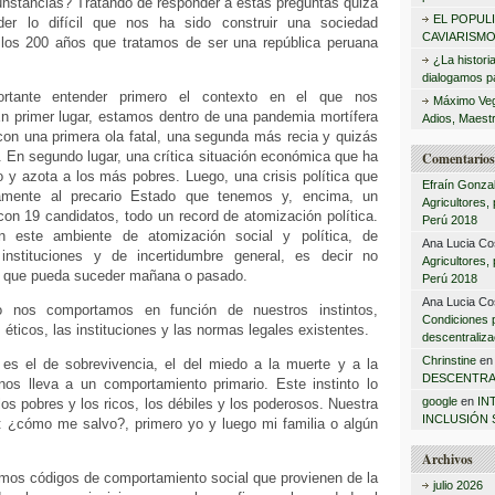
unstancias? Tratando de responder a estas preguntas quizá
:
EL POPUL
der lo difícil que nos ha sido construir una sociedad
CAVIARISMO
e los 200 años que tratamos de ser una república peruana
¿La histori
dialogamos pa
rtante entender primero el contexto en el que nos
Máximo Veg
 primer lugar, estamos dentro de una pandemia mortífera
Adios, Maestr
con una primera ola fatal, una segunda más recia y quizás
 En segundo lugar, una crítica situación económica que ha
Comentarios 
 y azota a los más pobres. Luego, una crisis política que
Efraín Gonza
ivamente al precario Estado que tenemos y, encima, un
Agricultores,
con 19 candidatos, todo un record de atomización política.
Perú 2018
este ambiente de atomización social y política, de
Ana Lucia Co
 instituciones y de incertidumbre general, es decir no
Agricultores,
o que pueda suceder mañana o pasado.
Perú 2018
Ana Lucia Co
o nos comportamos en función de nuestros instintos,
Condiciones 
 éticos, las instituciones y las normas legales existentes.
descentraliza
Chrinstine
e
o es el de sobrevivencia, el del miedo a la muerte y a la
DESCENTRA
os lleva a un comportamiento primario. Este instinto lo
google
en
IN
los pobres y los ricos, los débiles y los poderosos. Nuestra
INCLUSIÓN 
s: ¿cómo me salvo?, primero yo y luego mi familia o algún
Archivos
mos códigos de comportamiento social que provienen de la
julio 2026