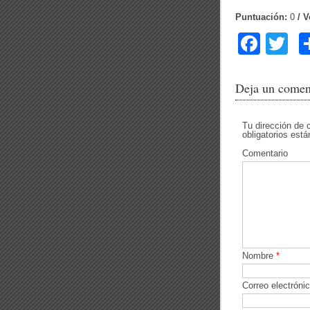
Puntuación:
0
/ V
F
T
a
wi
c
tt
Deja un comen
e
er
b
Tu dirección de 
obligatorios es
o
Comentario
o
k
Nombre
*
Correo electróni