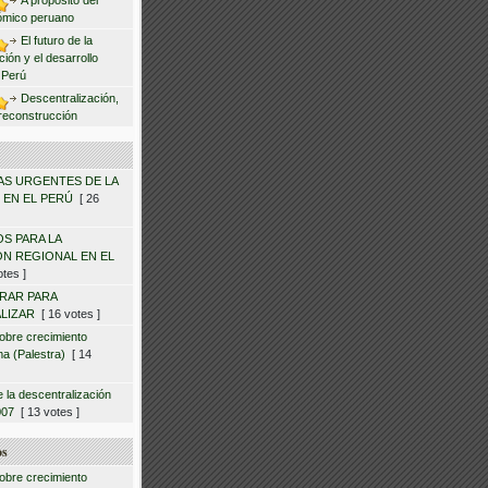
A propósito del
ómico peruano
El futuro de la
ción y el desarrollo
l Perú
Descentralización,
reconstrucción
S URGENTES DE LA
 EN EL PERÚ
[ 26
OS PARA LA
N REGIONAL EN EL
tes ]
RAR PARA
LIZAR
[ 16 votes ]
obre crecimiento
a (Palestra)
[ 14
e la descentralización
007
[ 13 votes ]
os
obre crecimiento