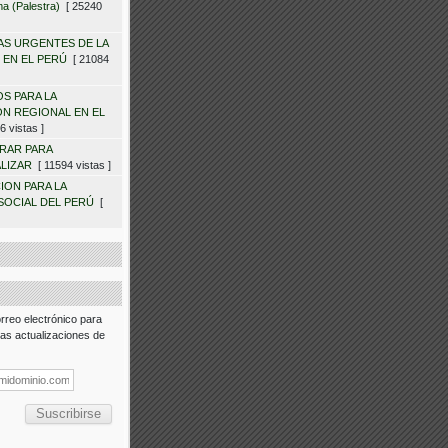
a (Palestra)
[ 25240
S URGENTES DE LA
 EN EL PERÚ
[ 21084
OS PARA LA
N REGIONAL EN EL
 vistas ]
RAR PARA
LIZAR
[ 11594 vistas ]
ION PARA LA
SOCIAL DEL PERÚ
[
rreo electrónico para
 las actualizaciones de