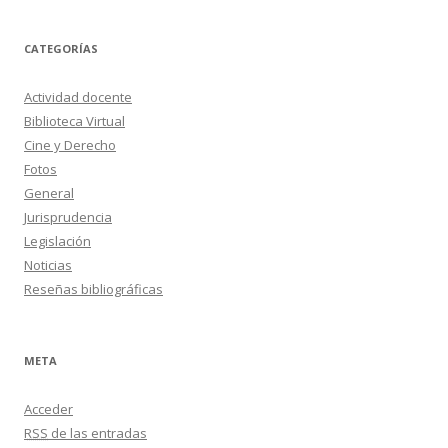
h
i
v
o
CATEGORÍAS
s
Actividad docente
Biblioteca Virtual
Cine y Derecho
Fotos
General
Jurisprudencia
Legislación
Noticias
Reseñas bibliográficas
META
Acceder
RSS
de las entradas