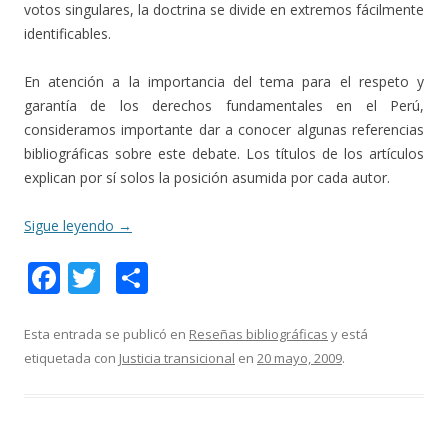
votos singulares, la doctrina se divide en extremos fácilmente
identificables.
En atención a la importancia del tema para el respeto y
garantía de los derechos fundamentales en el Perú,
consideramos importante dar a conocer algunas referencias
bibliográficas sobre este debate. Los títulos de los artículos
explican por sí solos la posición asumida por cada autor.
Sigue leyendo
→
F
T
C
ac
w
o
e
itt
m
Esta entrada se publicó en
Reseñas bibliográficas
y está
etiquetada con
Justicia transicional
en
20 mayo, 2009
.
b
er
p
o
ar
o
ti