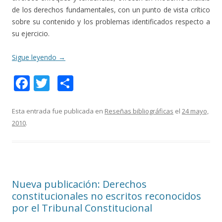
de los derechos fundamentales, con un punto de vista crítico
sobre su contenido y los problemas identificados respecto a
su ejercicio.
Sigue leyendo
→
F
T
C
ac
w
o
e
itt
m
Esta entrada fue publicada en
Reseñas bibliográficas
el
24 mayo,
2010
.
b
er
p
o
ar
o
ti
k
r
Nueva publicación: Derechos
constitucionales no escritos reconocidos
por el Tribunal Constitucional