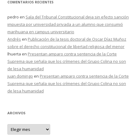
COMENTARIOS RECIENTES
pedro
en
Sala del Tribunal Constitucional deja sin efecto sanción
impuesta por universidad privada a un alumno que consumió
marihuana en campus universitario
Andrés
en
Publicación de la tesis doctoral de Oscar Díaz Muñoz
sobre el derecho constitucional de libertad religiosa del menor
lhuerta
en
Presentan amparo contra sentencia de la Corte
Suprema que señala que los crímenes del Grupo Colina no son
de lesa humanidad
juan domingo
en
Presentan amparo contra sentencia de la Corte
Suprema que señala que los crímenes del Grupo Colina no son
de lesa humanidad
ARCHIVOS
A
r
c