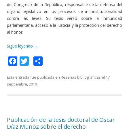
del Congreso de la República, responsable de la defensa del
órgano legislativo en los procesos de inconstitucionalidad
contra las leyes. Su tesis versó sobre la Inmunidad
parlamentaria, acceso a la justicia y la protección del derecho
al honor.
Sigue leyendo
→
F
T
C
ac
w
o
e
itt
m
Esta entrada fue publicada en
Reseñas bibliográficas
el
17
septiembre, 2010
.
b
er
p
o
ar
o
ti
k
r
Publicación de la tesis doctoral de Oscar
Díaz Muñoz sobre el derecho