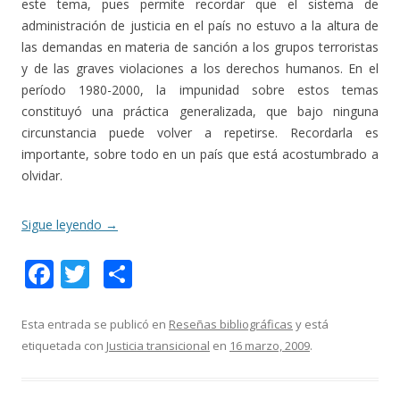
este tema, pues permite recordar que el sistema de
administración de justicia en el país no estuvo a la altura de
las demandas en materia de sanción a los grupos terroristas
y de las graves violaciones a los derechos humanos. En el
período 1980-2000, la impunidad sobre estos temas
constituyó una práctica generalizada, que bajo ninguna
circunstancia puede volver a repetirse. Recordarla es
importante, sobre todo en un país que está acostumbrado a
olvidar.
Sigue leyendo
→
F
T
C
ac
w
o
e
itt
m
Esta entrada se publicó en
Reseñas bibliográficas
y está
etiquetada con
Justicia transicional
en
16 marzo, 2009
.
b
er
p
o
ar