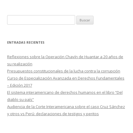
o
ti
k
r
B
u
s
c
ENTRADAS RECIENTES
a
r
Reflexiones sobre la Operación Chavín de Huantar a 20 años de
:
su realización
Presupuestos constitucionales de la lucha contra la corrupción
Curso de Especialización Avanzada en Derechos Fundamentales
– Edición 2017
El sistema interamericano de derechos humanos en el libro “Del
diablo su país”
Audiencia de la Corte Interamericana sobre el caso Cruz Sánchez
y otros vs Perú: declaraciones de testigos y peritos