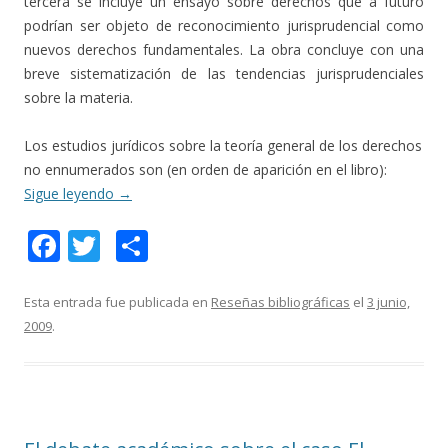
tercera se incluye un ensayo sobre derechos que a futuro
podrían ser objeto de reconocimiento jurisprudencial como
nuevos derechos fundamentales. La obra concluye con una
breve sistematización de las tendencias jurisprudenciales
sobre la materia.
Los estudios jurídicos sobre la teoría general de los derechos
no ennumerados son (en orden de aparición en el libro):
Sigue leyendo
→
F
T
C
ac
w
o
e
itt
m
Esta entrada fue publicada en
Reseñas bibliográficas
el
3 junio,
2009
.
b
er
p
o
ar
o
ti
k
r