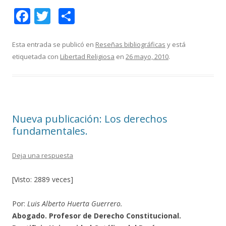
F
T
C
ac
w
o
e
itt
m
Esta entrada se publicó en
Reseñas bibliográficas
y está
etiquetada con
Libertad Religiosa
en
26 mayo, 2010
.
b
er
p
o
ar
o
ti
k
r
Nueva publicación: Los derechos
fundamentales.
Deja una respuesta
[Visto: 2889 veces]
Por:
Luis Alberto Huerta Guerrero.
Abogado. Profesor de Derecho Constitucional.