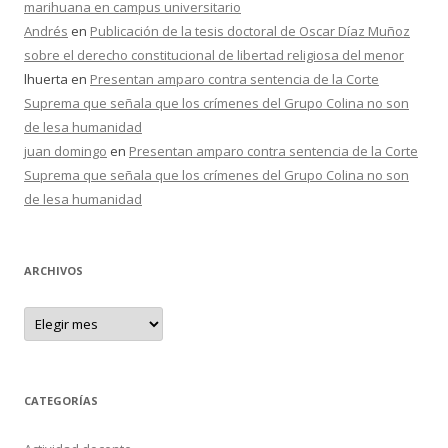
marihuana en campus universitario
Andrés
en
Publicación de la tesis doctoral de Oscar Díaz Muñoz
sobre el derecho constitucional de libertad religiosa del menor
lhuerta
en
Presentan amparo contra sentencia de la Corte
Suprema que señala que los crímenes del Grupo Colina no son
de lesa humanidad
juan domingo
en
Presentan amparo contra sentencia de la Corte
Suprema que señala que los crímenes del Grupo Colina no son
de lesa humanidad
ARCHIVOS
A
r
c
h
i
v
o
CATEGORÍAS
s