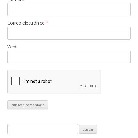
Correo electrónico
*
Web
B
u