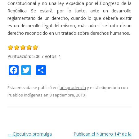
Constitucional y no una ley expedida por el Congreso de la
República. Se estará, por lo tanto, ante un desarrollo
reglamentario de un derecho, cuando lo que debería existir
es un desarrollo legal del mismo, más aún si se trata de un
derecho reconocido en un tratado sobre derechos humanos.
Puntuación:
5.00
/ Votos:
1
F
T
C
ac
w
o
e
itt
m
Esta entrada se publicó en
Jurisprudencia
y está etiquetada con
Pueblos Indígenas
en
8 septiembre, 2010
.
b
er
p
o
ar
o
ti
k
r
Navegación
←
Ejecutivo promulga
Publican el Número 14º de la