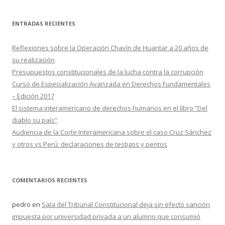
s
c
ENTRADAS RECIENTES
a
r
Reflexiones sobre la Operación Chavín de Huantar a 20 años de
:
su realización
Presupuestos constitucionales de la lucha contra la corrupción
Curso de Especialización Avanzada en Derechos Fundamentales
– Edición 2017
El sistema interamericano de derechos humanos en el libro “Del
diablo su país”
Audiencia de la Corte Interamericana sobre el caso Cruz Sánchez
y otros vs Perú: declaraciones de testigos y peritos
COMENTARIOS RECIENTES
pedro
en
Sala del Tribunal Constitucional deja sin efecto sanción
impuesta por universidad privada a un alumno que consumió